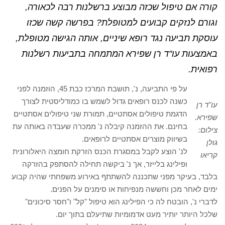
קורה אם טיפול שכזה מבוצע ברשלנות רבה לכאורה,
וגורם לנזקים קבועים למטופלת? בפרשה קשה שכזו
עוסקת תביעה נגד רופא שיניים, אותה הגישה מטופלת,
באמצעות עו"ד רן שפירא המתמחה בתביעות רשלנות
רפואית.
על פי התביעה, נ', תושבת המרכז כבת 45, הוזמנה לפני
כשנה לכנס רופאים גדול לשמש בו כמודליסטית לצורך
עו"ד רן
הדגמת טיפולים אסתטיים, תמורת שני טיפולים אסתטיים
שפירא.
בחינם. את ההזמנה קיבלה נ' ממכרה שעבדה באותה עת
צילום:
בשיווק מוצרים אסתטיים לרופאים.
גולן
לנ' הוצע לקבל במסגרת הכנס הזרקת חומצה היאלורונית
קריאו
ופילינג בלייזר, אך נ' ביקשה תחילה להסתפק בהזרקה
בלבד, בעיקר מפני שתכננה להשתתף באירוע משפחתי שהיה קבוע
ימים לאחר מכן וחששה מנפיחות או סימנים על הפנים.
לדברי נ', הובטח לה כי הפילינג הוא טיפול "קל" ו"חסר סיכונים"
שלכל היותר יותיר מעט אדמומיות שתיעלם בתוך יום.