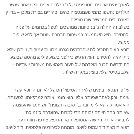
לאורך ימים ארוכים כוסו פניה של נ' בגלדים עבים. רק לאחר שנשרו
הגלדים נחשפו כתמי פיגמנטציה כהים ובהירים בצורת מלבן – בדיוק
בצורת ידית המכשיר שבו טופלה.
בשלב זה החלה נ' בניסיונות ממושכים לטפל בכתמים על פניה
ולהסירם. היא השתמשה במשחות הבהרה שונות אך ללא שיפור
ממשי.
רופא העור הסביר לה שהכתמים נגרמו מכוויות עמוקות, וייתכן שלא
ניתן יהיה להסירם. הוא הדגיש כי לפני ביצוע פילינג מהסוג שבוצע
בה נדרשת הכנה מוקדמת של העור באמצעות משחות ייעודיות –
שלב בסיסי שלא בוצע במקרה שלה.
על פי הנטען, בימים שלאחר הטיפול הכושל לא יזם הרופא קשר
עימה, ורק לאחר שפנתה אליו, הוא הזמין אותה למרפאתו. לטענתה,
הוא אמר לה שאולי מדובר ב"תגובה חיצונית", ושייתכן שהעוצמה
שאותה בחר הייתה גבוהה מדי למרות שהוגדרה כ"נמוכה".
לתביעה אותה הגישה המטופלת נגד הרופא, צורפה חוות דעת
רפואית מאת ד"ר עמוס לויאב, מומחה לכירורגיה פלסטית. ד"ר לויאב