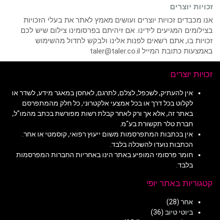
זכויות יוצרים
אנו מכבדים זכויות יוצרים ועושים מאמץ לאתר את בעלי הזכויות
בצילומים המגיעים לידינו. אם זיהיתם בפרסומינו צילום שיש לכם
זכויות בו, אתם רשאים לפנות אלינו ולבקש לחדול מהשימוש
באמצעות כתובת המייל taler@taler.co.il
זכויות יוצרים
אין להעתיק, לשכפל, לצלם, לתרגם, לאחסן במאגר מידע, לשדר או
לקלוט בכל דרך או בכל אמצעי אלקטרוני, כל חלק מהמתפרסם
באתר זה, אלא אך ורק לאחר קבלת רשות מפורשת בכתב מהמו"ל,
חברת טלר תקשורת בע"מ.
אין בכתבות המתפרסמות משום ייעוץ רפואי, קוסמטי או אחר.
הכתבות נועדו להשכלה בלבד.
חומר פרסומי המופיע באתר הינו באחריות החברות המפרסמות
בלבד.
קטגוריות באתר יופי
אחר
(28)
ביוטי טיוב
(36)