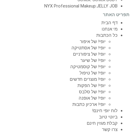
NYX Professional Makeup:JELLY JOB
תפריט האתר
דף הבית
מי אנחנו
כל הכתבות
יופי! של איפור
יופי! של אסתטיקה
יופי! של ציפורניים
יופי! של שיער
יופי! של קוסמטיקה
יופי! של טיפול
יופי! מוצרים חדשים
יופי! של הפקות
יופי! של סלבס
יופי! של אופנה
יופי! ארכיון כתבות
לוח יופי חינם!
ביוטי טיוב
קבלת מגזין חינם
צרו קשר