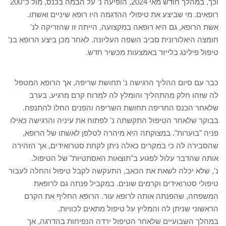
וכך, במהלך חודש מאי 2024, הופיעה נ' על הבמה בכנס, מול כ־200
רופאים. מי שביצע את טיפולי ההדגמה היו רופא שיניים ואשתו.
אשת הרופא, גם היא רופאה במקצועה, הייתה זו שהזריקה לנ'
חומצה היאלורונית סביב השפה העליונה. לאחר מכן ביצע הרופא בנ'
טיפול פילינג בלייזר באמצעות מכשיר חדש.
כבר עם סיום ההליך הרגישה נ' תחושת שריפה, אך הרופא המטפל
לה שזהו חלק מהתהליך והומלץ לה למרוח קרם מרגיע. בערב
שלאחר הכנס החריפה תחושת השריפה והפנים החלו להתנפח.
בבוקר שלאחר הטיפול התקשתה נ' לפתוח את עיניה והרגישה כאילו
פניה "בוערות". במצוקתה היא מיהרה לטלפן לאשתו של הרופא,
שהסבירה לה כי במקרים כאלה ניתן לקחת סטרואידים, אך הזהירה
אותה שהדבר עלול לפגוע ב"תוצאות האסתטיות" של הטיפול.
נ', שלא יכלה לשאת את הכאב, התעקשה לקבל טיפול והחלה לעבור
טיפולי סטרואידים וקרמים שונים. במקביל פנתה גם לרופאת
המשפחה, שהפנתה אותה לרופא עור. הרופא החליף את הקרם
הראשוני שניתן לה והמליץ על טיפול מתאים לכוויות.
במהלך השבועיים שלאחר הטיפול ירדה הנפיחות בהדרגה, אך