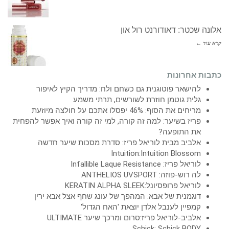
אלונה שכטר: דאודורנט רול און
קרא עוד ←
כתבות אחרונות
להישאר פוטוגנית גם כשחם ולח: מדריך הקיץ לאיפור
גלית גוטמן חוזרת לשורשים, תרתי משמע
מריחים את הסוף: 46% יפסלו אתכם על חולצה מיוזעת
פריז בשיער: למה זה קורה, למי זה קורה ואיך אפשר להפחית
את התופעה?
אלביב מבית לוריאל פריז: סדרת מסכות שיער חדשה
Intuition:Intuition Blossom
לוריאל פריז: Infallible Laque Resistance
לה רוש-פוזה: ANTHELIOS UVSPORT
לוריאל פרופסיונל:KERATIN ALPHA SLEEK
דוגמנית של אבא: המהפך של עונג שחף אצל אבא ירין
קמפיין לענבל אלדן יוצאת 'האח הגדול'
אלביב-לוריאל פריז:סרום ומרכך שיער ULTIMATE
Schick: Schick BODY