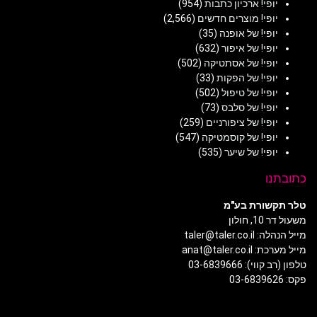
יופי! ארכיון כתבות
(954)
יופי! מוצרים חדשים
(2,566)
יופי! של אופנה
(35)
יופי! של איפור
(632)
יופי! של אסתטיקה
(502)
יופי! של הפקות
(33)
יופי! של טיפול
(502)
יופי! של סלבס
(73)
יופי! של ציפורניים
(259)
יופי! של קוסמטיקה
(547)
יופי! של שיער
(535)
כתובתנו
טלר תקשורת בע"מ
משעול דר 10, חולון
מייל הנהלה: taler@taler.co.il
מייל מערכת: anat@taler.co.il
טלפון (רב קווי): 03-6839666
פקס: 03-6839626