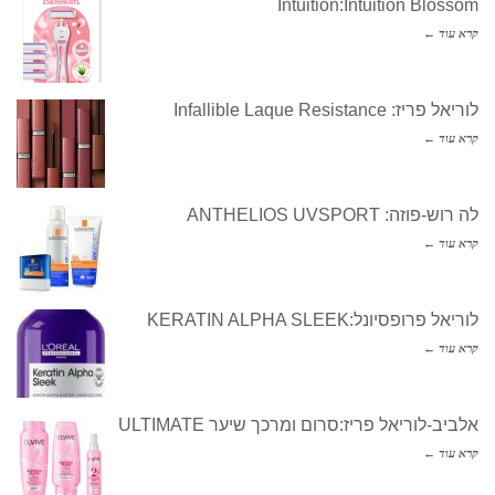
Intuition:Intuition Blossom
קרא עוד ←
לוריאל פריז: Infallible Laque Resistance
קרא עוד ←
לה רוש-פוזה: ANTHELIOS UVSPORT
קרא עוד ←
לוריאל פרופסיונל:KERATIN ALPHA SLEEK
קרא עוד ←
אלביב-לוריאל פריז:סרום ומרכך שיער ULTIMATE
קרא עוד ←