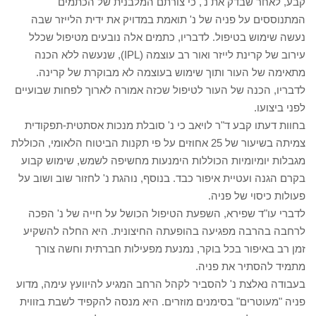
קבע, לאחר שבדק את נ', כי צורתם המלבנית של הכתמים
המתנוססים על פניה של נ' תואמת במדויק את ידית הלייזר שבה
נעשה שימוש בטיפול. לדבריו, כתמים אלה נובעים מטיפול שכלל
עירוב של קרינת לייזר ואור רב עוצמה (IPL), שנעשה ללא הכנה
מתאימה של העור ותוך שימוש בעוצמה לא מבוקרת של קרינה.
לדבריו, הכנה של העור לטיפול שכזה אמורה לארוך לפחות שבועיים
לפני ביצועו.
בחוות דעתו קבע ד"ר לויאב כי נ' סובלת מנכות אסתטית-תפקודית
צמיתה בשיעור של 25 אחוזים על פי תקנות הביטוח הלאומי, הכוללת
מגבלות יומיומיות הכוללות הימנעות מחשיפה לשמש, שימוש קבוע
בקרם הגנה ועטיית איפור כבד. בנוסף, נוהגת נ' לחזור שוב ושוב על
פעולות כיסוי של פניה.
לדברי עו"ד שפירא, השפעת הטיפול הכושל על חייה של נ' הפכה
לרחבה בהרבה מפגיעה בהופעתה החיצונית. היא החלה להשקיע
זמן רב באיפור בכל בוקר, נמנעת מפעילות חברתית וחשה צורך
מתמיד להסתיר את פניה.
בעבודה נאלצת נ' להסביר לקהל הרחב המגיע להיוועץ עימה, מדוע
פניה "מעוטרים" בסימנים מוזרים. היא מנסה להקפיד לשבת בזווית