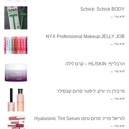
Schick: Schick BODY
קרא עוד ←
NYX Professional Makeup:JELLY JOB
קרא עוד ←
הרבלייף: HL/SKIN – קרם לילה
קרא עוד ←
מייבלין ניו יורק: ליפטר סרום קונסילר
קרא עוד ←
לוריאל פריז: סרום טינט Hyaluronic Tint Serum
קרא עוד ←