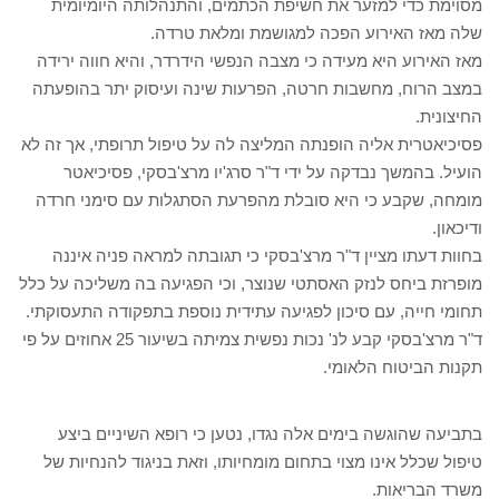
מסוימת כדי למזער את חשיפת הכתמים, והתנהלותה היומיומית
שלה מאז האירוע הפכה למגושמת ומלאת טרדה.
מאז האירוע היא מעידה כי מצבה הנפשי הידרדר, והיא חווה ירידה
במצב הרוח, מחשבות חרטה, הפרעות שינה ועיסוק יתר בהופעתה
החיצונית.
פסיכיאטרית אליה הופנתה המליצה לה על טיפול תרופתי, אך זה לא
הועיל. בהמשך נבדקה על ידי ד"ר סרג'יו מרצ'בסקי, פסיכיאטר
מומחה, שקבע כי היא סובלת מהפרעת הסתגלות עם סימני חרדה
ודיכאון.
בחוות דעתו מציין ד"ר מרצ'בסקי כי תגובתה למראה פניה איננה
מופרזת ביחס לנזק האסתטי שנוצר, וכי הפגיעה בה משליכה על כלל
תחומי חייה, עם סיכון לפגיעה עתידית נוספת בתפקודה התעסוקתי.
ד"ר מרצ'בסקי קבע לנ' נכות נפשית צמיתה בשיעור 25 אחוזים על פי
תקנות הביטוח הלאומי.
בתביעה שהוגשה בימים אלה נגדו, נטען כי רופא השיניים ביצע
טיפול שכלל אינו מצוי בתחום מומחיותו, וזאת בניגוד להנחיות של
משרד הבריאות.