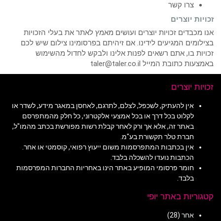
צרו קשר
זכויות יוצרים
אנו מכבדים זכויות יוצרים ועושים מאמץ לאתר את בעלי הזכויות
בצילומים המגיעים לידינו. אם זיהיתם בפרסומינו צילום שיש לכם
זכויות בו, אתם רשאים לפנות אלינו ולבקש לחדול מהשימוש
באמצעות כתובת המייל taler@taler.co.il
זכויות יוצרים
אין להעתיק, לשכפל, לצלם, לתרגם, לאחסן במאגר מידע, לשדר או
לקלוט בכל דרך או בכל אמצעי אלקטרוני, כל חלק מהמתפרסם
באתר זה, אלא אך ורק לאחר קבלת רשות מפורשת בכתב מהמו"ל,
חברת טלר תקשורת בע"מ.
אין בכתבות המתפרסמות משום ייעוץ רפואי, קוסמטי או אחר.
הכתבות נועדו להשכלה בלבד.
חומר פרסומי המופיע באתר הינו באחריות החברות המפרסמות
בלבד.
קטגוריות באתר יופי
אחר
(28)