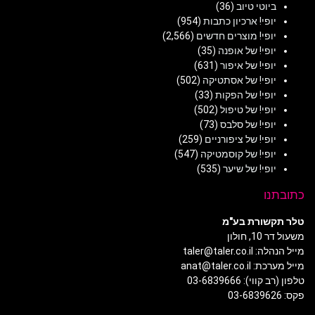
ביוטי טיוב
(36)
יופי! ארכיון כתבות
(954)
יופי! מוצרים חדשים
(2,566)
יופי! של אופנה
(35)
יופי! של איפור
(631)
יופי! של אסתטיקה
(502)
יופי! של הפקות
(33)
יופי! של טיפול
(502)
יופי! של סלבס
(73)
יופי! של ציפורניים
(259)
יופי! של קוסמטיקה
(547)
יופי! של שיער
(535)
כתובתנו
טלר תקשורת בע"מ
משעול דר 10, חולון
מייל הנהלה: taler@taler.co.il
מייל מערכת: anat@taler.co.il
טלפון (רב קווי): 03-6839666
פקס: 03-6839626