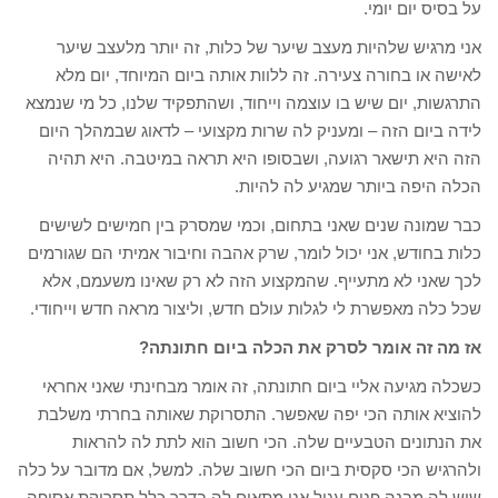
על בסיס יום יומי.
אני מרגיש שלהיות מעצב שיער של כלות, זה יותר מלעצב שיער
לאישה או בחורה צעירה. זה ללוות אותה ביום המיוחד, יום מלא
התרגשות, יום שיש בו עוצמה וייחוד, ושהתפקיד שלנו, כל מי שנמצא
לידה ביום הזה – ומעניק לה שרות מקצועי – לדאוג שבמהלך היום
הזה היא תישאר רגועה, ושבסופו היא תראה במיטבה. היא תהיה
הכלה היפה ביותר שמגיע לה להיות.
כבר שמונה שנים שאני בתחום, וכמי שמסרק בין חמישים לשישים
כלות בחודש, אני יכול לומר, שרק אהבה וחיבור אמיתי הם שגורמים
לכך שאני לא מתעייף. שהמקצוע הזה לא רק שאינו משעמם, אלא
שכל כלה מאפשרת לי לגלות עולם חדש, וליצור מראה חדש וייחודי.
אז מה זה אומר לסרק את הכלה ביום חתונתה?
כשכלה מגיעה אליי ביום חתונתה, זה אומר מבחינתי שאני אחראי
להוציא אותה הכי יפה שאפשר. התסרוקת שאותה בחרתי משלבת
את הנתונים הטבעיים שלה. הכי חשוב הוא לתת לה להראות
ולהרגיש הכי סקסית ביום הכי חשוב שלה. למשל, אם מדובר על כלה
שיש לה מבנה פנים עגול אני מתאים לה בדרך כלל תסרוקת אסופה,