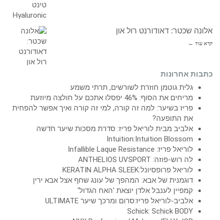
אלונה שכטר: דאודורנט רול און
קרא עוד ←
כתבות אחרונות
גלית גוטמן חוזרת לשורשים, תרתי משמע
מריחים את הסוף: 46% יפסלו אתכם על חולצה מיוזעת
פריז בשיער: למה זה קורה, למי זה קורה ואיך אפשר להפחית
את התופעה?
אלביב מבית לוריאל פריז: סדרת מסכות שיער חדשה
Intuition:Intuition Blossom
לוריאל פריז: Infallible Laque Resistance
לה רוש-פוזה: ANTHELIOS UVSPORT
לוריאל פרופסיונל:KERATIN ALPHA SLEEK
דוגמנית של אבא: המהפך של עונג שחף אצל אבא ירין
קמפיין לענבל אלדן יוצאת 'האח הגדול'
אלביב-לוריאל פריז:סרום ומרכך שיער ULTIMATE
Schick: Schick BODY