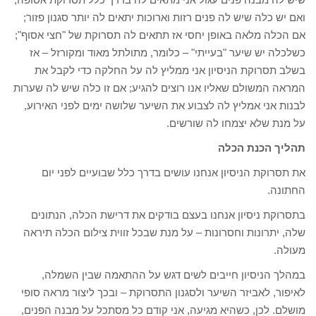
ואם יש כלה שיש לה פנים רזות וארוכות יתאים לה יותר סגנון פזור;
אם הכלה מלאה באופן יחסי אז תתאים לה תסרוקת של "חצי אסוף";
כשלכלה יש שיער "בעייתי" – כלומר, מתולתל מאוד ומקורזל – אז
בשלב תסרוקת הניסיון אני ממליץ לה על החלקה כדי לקבל את
המראה המשולם שאליו אנו רוצים להגיע; אם זו כלה שיש לה שערות
לבנות אני אמליץ לה לצבוע את השיער שלושה ימים לפני האירוע,
על מנת שלא יצמחו לה שורשים.
תהליך הכנת הכלה
את תסרוקת הניסיון אנחנו עושים בדרך כלל שבועיים לפני יום
החתונה.
בתסרוקת ניסיון אנחנו בעצם בודקים את דרישת הכלה, הנתונים
שלה, יתרונות וחסרונות – על מנת שבכל זווית צילום הכלה תיראה
מעולה.
במהלך הניסיון חייבים לשים דגש על ההתאמה שבין השמלה,
לאיפור, לאביזר השיער ולסגנון התסרוקת – ובכך ליצור מראה סופי
מושלם. לכן, כשהיא מגיעה, אני קודם כל מסתכל על מבנה הפנים,