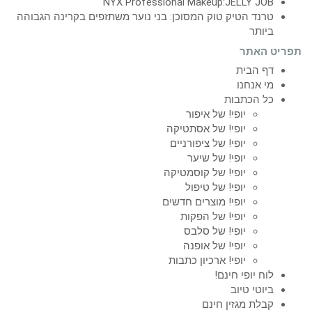
NYX Professional Makeup:JELLY JOB
טרנד הטיק טוק המסוכן: בני נוער משתזפים בקרינה הגבוהה
ביותר
תפריט האתר
דף הבית
מי אנחנו
כל הכתבות
יופי! של איפור
יופי! של אסתטיקה
יופי! של ציפורניים
יופי! של שיער
יופי! של קוסמטיקה
יופי! של טיפול
יופי! מוצרים חדשים
יופי! של הפקות
יופי! של סלבס
יופי! של אופנה
יופי! ארכיון כתבות
לוח יופי חינם!
ביוטי טיוב
קבלת מגזין חינם