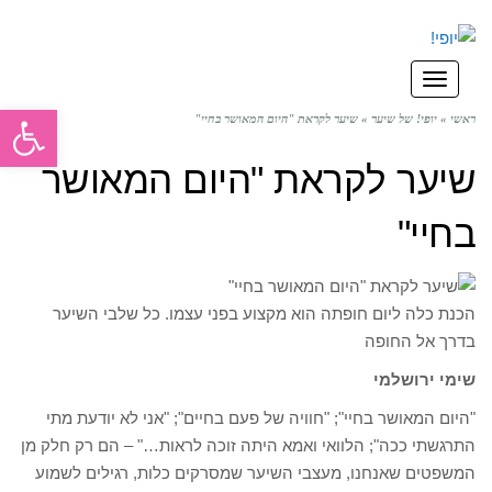
תפריט
פתח סרגל
ראשי
»
יופי! של שיער
»
שיער לקראת "היום המאושר בחיי"
שיער לקראת "היום המאושר
בחיי"
הכנת כלה ליום חופתה הוא מקצוע בפני עצמו. כל שלבי השיער
בדרך אל החופה
שימי ירושלמי
"היום המאושר בחיי"; "חוויה של פעם בחיים"; "אני לא יודעת מתי
התרגשתי ככה"; הלוואי ואמא היתה זוכה לראות…" – הם רק חלק מן
המשפטים שאנחנו, מעצבי השיער שמסרקים כלות, רגילים לשמוע