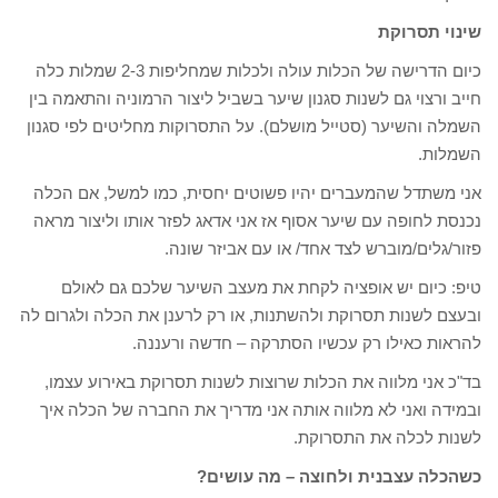
שינוי תסרוקת
כיום הדרישה של הכלות עולה ולכלות שמחליפות 2-3 שמלות כלה
חייב ורצוי גם לשנות סגנון שיער בשביל ליצור הרמוניה והתאמה בין
השמלה והשיער (סטייל מושלם). על התסרוקות מחליטים לפי סגנון
השמלות.
אני משתדל שהמעברים יהיו פשוטים יחסית, כמו למשל, אם הכלה
נכנסת לחופה עם שיער אסוף אז אני אדאג לפזר אותו וליצור מראה
פזור/גלים/מוברש לצד אחד/ או עם אביזר שונה.
טיפ: כיום יש אופציה לקחת את מעצב השיער שלכם גם לאולם
ובעצם לשנות תסרוקת ולהשתנות, או רק לרענן את הכלה ולגרום לה
להראות כאילו רק עכשיו הסתרקה – חדשה ורעננה.
בד"כ אני מלווה את הכלות שרוצות לשנות תסרוקת באירוע עצמו,
ובמידה ואני לא מלווה אותה אני מדריך את החברה של הכלה איך
לשנות לכלה את התסרוקת.
כשהכלה עצבנית ולחוצה – מה עושים?