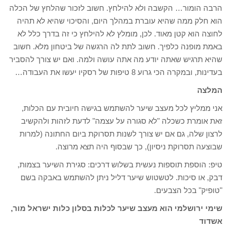
הרבה הומור… הקשבה ולא להילחץ. חשוב לזכור שהלחץ של הכלה
הוא חלק ממה שהיא עוברת במהלך היום, והסיכוי שהיא לא תהיה
לחוצה הוא קטן מאוד. לכן, מומלץ לא להילחץ כי זה בדרך כלל לא
באמת מופנה כלפיך. חשוב לתת לה הרגשה של ביטחון מלא. חשוב
שהיא תרגיש שאתה יודע מה אתה עושה ולמה. ואם יש צורך להסביר
בעדינות, ובמקרה הכי גרוע 8 טיפות של רסקיו יעשו את העבודה…
המלצה
אני ממליץ לכל מעצב שיער להשתמש בגישה חיובית עם הכלות,
זאת אומרת כשכלה "לא סגורה על עצמה" לדעת לזהות ולהקשיב
לרצון שלה, גם אם יש צורך לשנות תסרוקת ביום החתונה (למרות
שבוצעה תסרוקת ניסיון), כך שבסוף היה תצא מרוצה.
טיפ: הוספת תוספות נעשית בשלוש דרכים: סגירת השיער בצמות,
דבק, או סיכות. לטשטוש שיער דליל ניתן להשתמש באבקה בשם
"טופיק" בכל הצבעים.
שימי ירושלמי הוא מעצב שיער לכלות בסלון כלות ישראל מור,
אשדוד