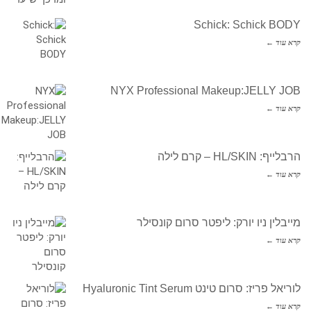
Schick: Schick BODY
קרא עוד ←
NYX Professional Makeup:JELLY JOB
קרא עוד ←
הרבלייף: HL/SKIN – קרם לילה
קרא עוד ←
מייבלין ניו יורק: ליפטר סרום קונסילר
קרא עוד ←
לוריאל פריז: סרום טינט Hyaluronic Tint Serum
קרא עוד ←