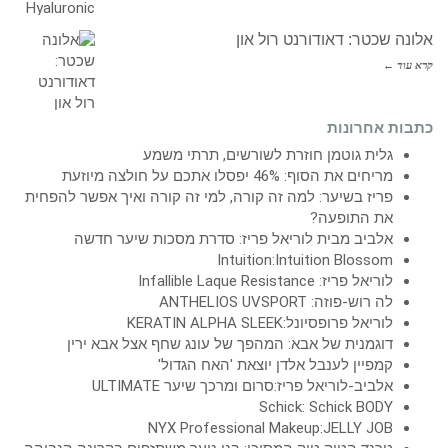
אלונה שכטר: דאודורנט רול און
קרא עוד ←
כתבות אחרונות
גלית גוטמן חוזרת לשורשים, תרתי משמע
מריחים את הסוף: 46% יפסלו אתכם על חולצה מיוזעת
פריז בשיער: למה זה קורה, למי זה קורה ואיך אפשר להפחית
את התופעה?
אלביב מבית לוריאל פריז: סדרת מסכות שיער חדשה
Intuition:Intuition Blossom
לוריאל פריז: Infallible Laque Resistance
לה רוש-פוזה: ANTHELIOS UVSPORT
לוריאל פרופסיונל:KERATIN ALPHA SLEEK
דוגמנית של אבא: המהפך של עונג שחף אצל אבא ירין
קמפיין לענבל אלדן יוצאת 'האח הגדול'
אלביב-לוריאל פריז:סרום ומרכך שיער ULTIMATE
Schick: Schick BODY
NYX Professional Makeup:JELLY JOB