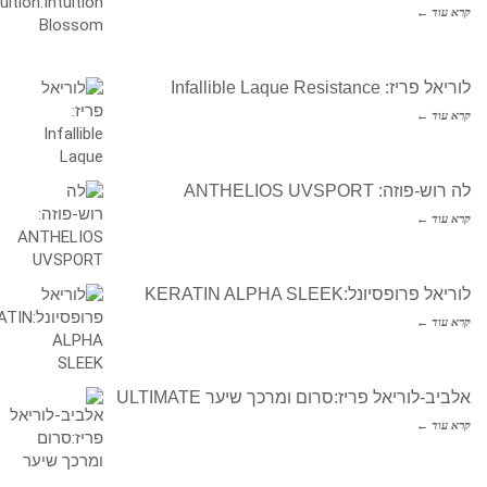
קרא עוד ←
לוריאל פריז: Infallible Laque Resistance
קרא עוד ←
לה רוש-פוזה: ANTHELIOS UVSPORT
קרא עוד ←
לוריאל פרופסיונל:KERATIN ALPHA SLEEK
קרא עוד ←
אלביב-לוריאל פריז:סרום ומרכך שיער ULTIMATE
קרא עוד ←