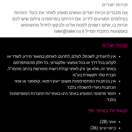
זכויות יוצרים
אנו מכבדים זכויות יוצרים ועושים מאמץ לאתר את בעלי הזכויות
בצילומים המגיעים לידינו. אם זיהיתם בפרסומינו צילום שיש לכם
זכויות בו, אתם רשאים לפנות אלינו ולבקש לחדול מהשימוש
באמצעות כתובת המייל taler@taler.co.il
זכויות יוצרים
אין להעתיק, לשכפל, לצלם, לתרגם, לאחסן במאגר מידע, לשדר או
לקלוט בכל דרך או בכל אמצעי אלקטרוני, כל חלק מהמתפרסם
באתר זה, אלא אך ורק לאחר קבלת רשות מפורשת בכתב מהמו"ל,
חברת טלר תקשורת בע"מ.
אין בכתבות המתפרסמות משום ייעוץ רפואי, קוסמטי או אחר.
הכתבות נועדו להשכלה בלבד.
חומר פרסומי המופיע באתר הינו באחריות החברות המפרסמות
בלבד.
קטגוריות באתר יופי
אחר
(28)
ביוטי טיוב
(36)