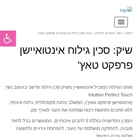
תפריט
פתח סרגל
ראשי
»
יופי! מוצרים חדשים
»
שיק: סכין גילוח אינטואיישן פרפקט טאץ'
שיק: סכין גילוח אינטואיישן
פרפקט טאץ'
מותג הגילוח המוביל אינטואשיין משיק סכין גילוח חדשני בעיצוב נשי:
Intuition Perfect Touch
(אינטואישן פרפקט טאץ’), המשלב נוחות מקסימלית, גילוח איכותי,
ללא חתכים ותחושת רכות שמלווה את העור לאורך זמן.
הסכין החדשנית כוללת 5 להבים איכותיים, המועשרים בג’ל לחות
מובנה, להחלקה מושלמת על העור, להפחתת גירויים ולתוצאה
חלקה ורכה במיוחד.