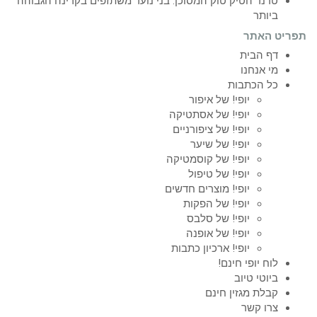
טרנד הטיק טוק המסוכן: בני נוער משתזפים בקרינה הגבוהה
ביותר
תפריט האתר
דף הבית
מי אנחנו
כל הכתבות
יופי! של איפור
יופי! של אסתטיקה
יופי! של ציפורניים
יופי! של שיער
יופי! של קוסמטיקה
יופי! של טיפול
יופי! מוצרים חדשים
יופי! של הפקות
יופי! של סלבס
יופי! של אופנה
יופי! ארכיון כתבות
לוח יופי חינם!
ביוטי טיוב
קבלת מגזין חינם
צרו קשר