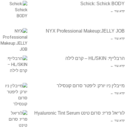
Schick: Schick BODY
קרא עוד ←
NYX Professional Makeup:JELLY JOB
קרא עוד ←
הרבלייף: HL/SKIN – קרם לילה
קרא עוד ←
מייבלין ניו יורק: ליפטר סרום קונסילר
קרא עוד ←
לוריאל פריז: סרום טינט Hyaluronic Tint Serum
קרא עוד ←