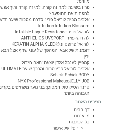
מיוזעת
פריז בשיער: למה זה קורה, למי זה קורה ואיך אפש
להפחית את התופעה?
אלביב מבית לוריאל פריז: סדרת מסכות שיער חדש
Intuition:Intuition Blossom
לוריאל פריז: Infallible Laque Resistance
לה רוש-פוזה: ANTHELIOS UVSPORT
לוריאל פרופסיונל:KERATIN ALPHA SLEEK
דוגמנית של אבא: המהפך של עונג שחף אצל אבא
ירין
קמפיין לענבל אלדן יוצאת 'האח הגדול'
אלביב-לוריאל פריז:סרום ומרכך שיער ULTIMATE
Schick: Schick BODY
NYX Professional Makeup:JELLY JOB
טרנד הטיק טוק המסוכן: בני נוער משתזפים בקרינ
הגבוהה ביותר
תפריט האתר
דף הבית
מי אנחנו
כל הכתבות
יופי! של איפור