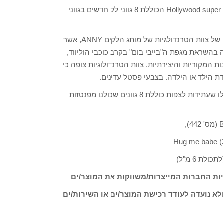
מותג הלקים ANNY משיק בימים אלה את קולקציית הלקים Hollywood super moms הכוללת 8 גווני לק חדשים בגווני
קולקציית הלקים החדשה Hollywood super moms היא פרי פיתוח של צוות הטרנדולגיות של מותג הלקים ANNY, אשר
השראת מגפת ה"בייבי בום" בקרב כוכבי הוליווד,
 המקוריות והיצירתיות. צוות הטרנדולוגיות צופה כי
ת הילד או הילדה. בצבעי פסטל עדינים.
קולקציית Hollywood super moms במיוחד לאימהות המצפות ולאלו שעתידות לצפות כוללת 8 גוונים שכולנו מפנטזות
ות החברות המייצרות/משווקות את המוצר/ים
לא נועדה לעודד רכישת המוצר/ים או השירות/ים