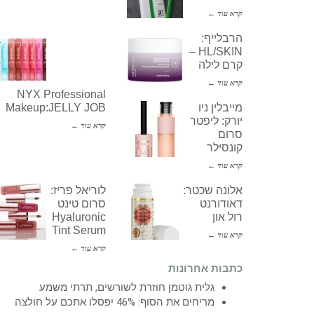
קרא עוד ←
הרבלייף:
HL/SKIN –
קרם לילה
קרא עוד ←
NYX Professional
מייבלין ניו
Makeup:JELLY JOB
יורק: ליפטר
קרא עוד ←
סרום
קונסילר
קרא עוד ←
אלונה שכטר:
לוריאל פריז:
דאודורנט
סרום טינט
רול און
Hyaluronic
Tint Serum
קרא עוד ←
קרא עוד ←
כתבות אחרונות
גלית גוטמן חוזרת לשורשים, תרתי משמע
מריחים את הסוף: 46% יפסלו אתכם על חולצה