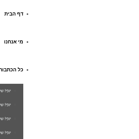
דף הבית
מי אנחנו
כל הכתבות
יופי! ש
יופי! 
יופי! ש
יופי! ש