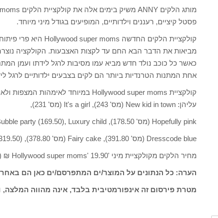
פסטל קיציים, רעננים וילדותיים, המופיעים בגודל מיני מיוחד.
מביאות את הדבר הבא החם עד לקצות האצבעות. הקולקציה נוצרה ב
כאשר כל כוכב נולד חדש מביא עמו מסיבות לרגל לידתו ועמן המתנות
אחת המתנות הטרנדיות ביותר הם לקים בצבעים ילדותיים לרגל ליד
עליהן: New kid in town (מס' 243), It's a girl (מס' 231),
Hopefully pink (מס' 178.50), Bubble party (169.50), Luxury child (מס' 442),
Dresscode blue (מס' 391.80), Fairy cake (מס' 378.80), Hug me babe (319.50)
מחיר הלקים מקולקציית מיני 'Hollywood super moms' 19.90 ₪ (לתכולת 6 מ"ל)
הערה: כל הנתונים על המוצר/ים המתפרסם/ים כאן הם באחרי
מטרת פירסום זה אינפורמטיבית בלבד, אינה מהווה המלצה, ו