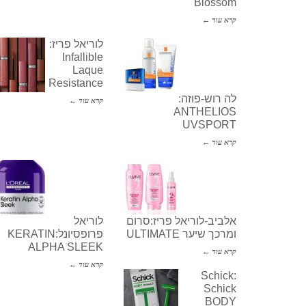
Blossom
קרא עוד ←
לוריאל פריז:
Infallible
Laque
Resistance
לה רוש-פוזה:
קרא עוד ←
ANTHELIOS
UVSPORT
קרא עוד ←
אלביב-לוריאל פריז:סרום
לוריאל
ומרכך שיער ULTIMATE
פרופסיונל:KERATIN
ALPHA SLEEK
קרא עוד ←
קרא עוד ←
Schick:
Schick
BODY