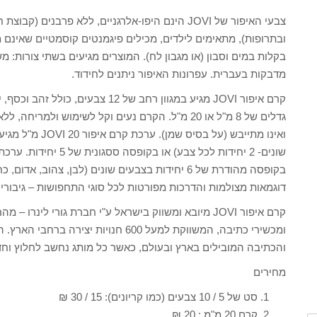
צבעי האיפור של JOVI הינם היפו-אלרגניים, ללא פרב
ובתרופות), מתאימים לילדים, מכילים פיגמנטים קוסמטיים שאינם מ
בקלות במים וסבון (או מגבון לח). המוצרים מגיעים בשתי צורות: משח
מדבקות בעברית. עפרונות האיפור ניתנים לחידוד.
קרם איפור JOVI מגיע במגוון רחב של 2
גדלים של 8 מ"ל או 20 מ"ל. הקרם נעים וקל לשימוש ולמ
דוגמאות מצולמות והדרכות מפורטות לכל סוגי התחפושות – גיבורי ע
קרם איפור JOVI מיובא ומשווק בישראל ע"י חברת גורי לי
ומכשירי כתיבה, המשווקת למעל 600 חנויו
והכתיבה המובילים בארץ ובעולם, כאשר כל מותג נחשב לחלוץ וחד
מחירים
סט של 5 / 10 צבעים (כמו קריונים): 15 / 30 ₪
קרם 20 מ"מ : 20 ₪