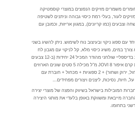
נים (קבוצת חומרים משמרים מזיקים הנפוצים במוצרי קוסמטיקה
זיקים לעור, בעלי רמת כיסוי גבוהה וניתנים לשטיפה
ה וצבעים (כמו קריונים), במגוון אריזות, וכמובן עם
1 צבעים, כולל זהב וכסף, יחד עם ספוג ניקוי ובעיצוב נוח לשימוש. ניתן להשיג בשני
ריחה, ללא צורך במים, משיג כיסוי מלא, קל לניקוי עם מגבון לח
ואינו מתייבש (על בסיס שמן). ערכת קרם איפור JOVI 20 מ"ל מגיע בדיספליי שולחני מהודר המכיל 24 יחידות (ב-12 צבעים
שונים- 2 יחידות לכל צבע) או בקופסה ססגונית של 5 יחידות. ערכת קרם איפור JOVI 8 מ"ל מכילה 5 סטים שונים הארוזים
בקופסה מהודרת של 6 יחידות בצבעים שונים (לבן, צהוב, אדום, כחול, ירוק ושחור) + 2 ספוגיות + מכחול + חוברת עם
ל, חיות, נסיכות, ליצנים ויצורים מפחידים…
נרו – מהחברות המובילות בישראל בשיווק והפצה של מוצרי יצירה
ת יצירה ברחבי הארץ. החברה מייבאת ומשווקת באופן בלעדי את מותגי היצירה
שני בתחומו.