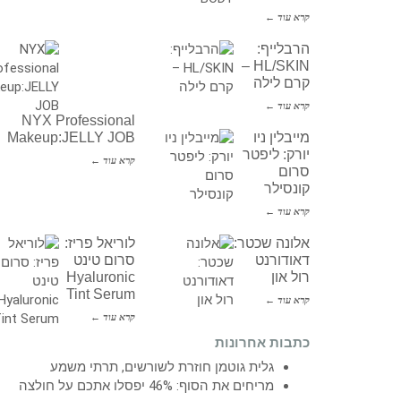
קרא עוד ←
הרבלייף:
HL/SKIN –
קרם לילה
קרא עוד ←
NYX Professional
מייבלין ניו
Makeup:JELLY JOB
יורק: ליפטר
קרא עוד ←
סרום
קונסילר
קרא עוד ←
אלונה שכטר:
לוריאל פריז:
דאודורנט
סרום טינט
רול און
Hyaluronic
Tint Serum
קרא עוד ←
קרא עוד ←
כתבות אחרונות
גלית גוטמן חוזרת לשורשים, תרתי משמע
מריחים את הסוף: 46% יפסלו אתכם על חולצה