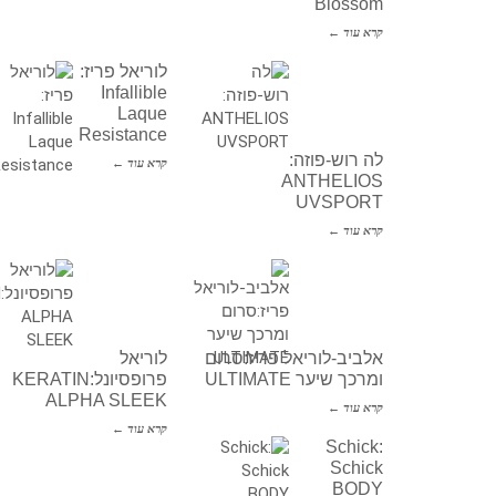
Blossom
קרא עוד ←
לוריאל פריז:
Infallible
Laque
Resistance
לה רוש-פוזה:
קרא עוד ←
ANTHELIOS
UVSPORT
קרא עוד ←
אלביב-לוריאל פריז:סרום
לוריאל
ומרכך שיער ULTIMATE
פרופסיונל:KERATIN
ALPHA SLEEK
קרא עוד ←
קרא עוד ←
Schick:
Schick
BODY