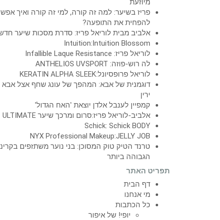
מיוזעת
פריז בשיער: למה זה קורה, למי זה קורה ואיך אפש
להפחית את התופעה?
אלביב מבית לוריאל פריז: סדרת מסכות שיער חדש
Intuition:Intuition Blossom
לוריאל פריז: Infallible Laque Resistance
לה רוש-פוזה: ANTHELIOS UVSPORT
לוריאל פרופסיונל:KERATIN ALPHA SLEEK
דוגמנית של אבא: המהפך של עונג שחף אצל אבא
ירין
קמפיין לענבל אלדן יוצאת 'האח הגדול'
אלביב-לוריאל פריז:סרום ומרכך שיער ULTIMATE
Schick: Schick BODY
NYX Professional Makeup:JELLY JOB
טרנד הטיק טוק המסוכן: בני נוער משתזפים בקרינ
הגבוהה ביותר
תפריט האתר
דף הבית
מי אנחנו
כל הכתבות
יופי! של איפור