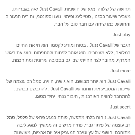
תחושה של שלווה, מגע של חושניות. Just Cavalli גאה בגבריותו,
מעביר שיעור בסגנון, סטיילינג ופיתוי. נועז וספונטני, זה ריח הנעורים
והחופש, כמו שיחה עם חבר טוב על הבר.
Just play
הגבר של Just Cavalli , בטוח ומודע לקסמו. הוא חי את החיים
במלואם, ללא מעצורים. הוא אוהב לפתות ולהתפתות וחוגג את ריגוש
המרדף. מחובר לצד החייתי שבו גם בסביבה עירונית ומתוחכמת.
Just more
Just Cavalli הוא יותר מבושם. הוא גישה, הוויה. סמל רב עוצמה של
שייכות המטביע את חותמו של Just Cavalli . להתבשם בבושם,
להתחבר להוויה האורבנית , חיבור נצחי, יחיד מסוגו.
Just scent
Just Cavalli ניחוח בלתי מתפשר, פותח במגע פראי של פלפל, סמל
רב עוצמה של פיתוי גברי. פתיח מרשים זה ממשיך למגע ליבה
מתוחכם וחושני של עץ וטיבר המעניק איכויות ארציות, מעושנות