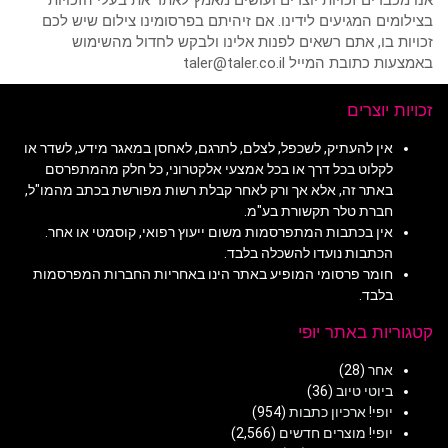
אנו מכבדים זכויות יוצרים ועושים מאמץ לאתר את בעלי הזכויות
בצילומים המגיעים לידינו. אם זיהיתם בפרסומינו צילום שיש לכם
זכויות בו, אתם רשאים לפנות אלינו ולבקש לחדול מהשימוש
באמצעות כתובת המייל taler@taler.co.il
זכויות יוצרים
אין להעתיק, לשכפל, לצלם, לתרגם, לאחסן במאגר מידע, לשדר או
לקלוט בכל דרך או בכל אמצעי אלקטרוני, כל חלק מהמתפרסם
באתר זה, אלא אך ורק לאחר קבלת רשות מפורשת בכתב מהמו"ל,
חברת טלר תקשורת בע"מ.
אין בכתבות המתפרסמות משום ייעוץ רפואי, קוסמטי או אחר.
הכתבות נועדו להשכלה בלבד.
חומר פרסומי המופיע באתר הינו באחריות החברות המפרסמות
בלבד.
קטגוריות באתר יופי
אחר
(28)
ביוטי טיוב
(36)
יופי! ארכיון כתבות
(954)
יופי! מוצרים חדשים
(2,566)