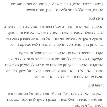
לניחוח. בבסיס הריח, חלוקות של עור, המעניקה עומק וחושניות.
הניחוח, שיר הלל לפיתוי ולנעורים, רענן, תוסס וחושני.
Just style
הבקבוק, נאמן לרוח הניחוח, מגלם בצורתו המושלמת, גבריות נועזת.
זכוכית כחולה עטופה במתכת ומעניקה תחושה של יציבות ובטחון.
המשקל משקף את העושר האיכותי, של החומרים. צווארון כחול כמו
עור פיתון כרוך סביב פקק הבקבוק, כתזכורת לאינסטינקט חייתי.
הקרטון החיצוני תואם את הבקבוק בצורה מושלמת. מרקם
הקשקשים שלו מדבר על חושניות ופיתוי. רך למגע ומרגיש כמו עור.
השתקפות הבקבוק, בקרטון מובלטת על ידי החלק העליון של אקדח
מתכתי. שמו של הבושם מוטבע באותיות בצבע כחול פיתון. האריזה
חוגגת את הנועזות והפראות של בושם ייחודי זה.
Just talent
דוגמן ברזילאי עולה Marlon Texeira הוא הפנים של הבושם החדש.
חושניותו הטבעית, האלגנטיות והסגנון העניקו לו התאמה מושלמת
לניחוח בלתי מתפשר.