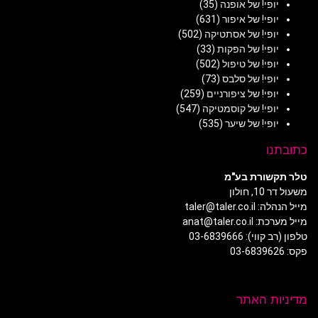
יופי! של אופנה
(35)
יופי! של איפור
(631)
יופי! של אסתטיקה
(502)
יופי! של הפקות
(33)
יופי! של טיפול
(502)
יופי! של סלבס
(73)
יופי! של ציפורניים
(259)
יופי! של קוסמטיקה
(547)
יופי! של שיער
(535)
כתובתנו
טלר תקשורת בע"מ
משעול דר 10, חולון
מייל הנהלה: taler@taler.co.il
מייל מערכת: anat@taler.co.il
טלפון (רב קווי): 03-6839666
פקס: 03-6839626
מדיניות האתר