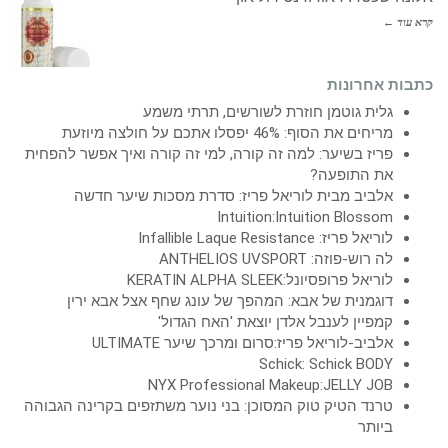
קרא עוד ←
כתבות אחרונות
גלית גוטמן חוזרת לשורשים, תרתי משמע
מריחים את הסוף: 46% יפסלו אתכם על חולצה מיוזעת
פריז בשיער: למה זה קורה, למי זה קורה ואיך אפשר להפחית
את התופעה?
אלביב מבית לוריאל פריז: סדרת מסכות שיער חדשה
Intuition:Intuition Blossom
לוריאל פריז: Infallible Laque Resistance
לה רוש-פוזה: ANTHELIOS UVSPORT
לוריאל פרופסיונל:KERATIN ALPHA SLEEK
דוגמנית של אבא: המהפך של עונג שחף אצל אבא ירין
קמפיין לענבל אלדן יוצאת 'האח הגדול'
אלביב-לוריאל פריז:סרום ומרכך שיער ULTIMATE
Schick: Schick BODY
NYX Professional Makeup:JELLY JOB
טרנד הטיק טוק המסוכן: בני נוער משתזפים בקרינה הגבוהה
ביותר