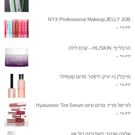
NYX Professional Makeup:JELLY JOB
קרא עוד ←
הרבלייף: HL/SKIN – קרם לילה
קרא עוד ←
מייבלין ניו יורק: ליפטר סרום קונסילר
קרא עוד ←
לוריאל פריז: סרום טינט Hyaluronic Tint Serum
קרא עוד ←
אלונה שכטר: דאודורנט רול און