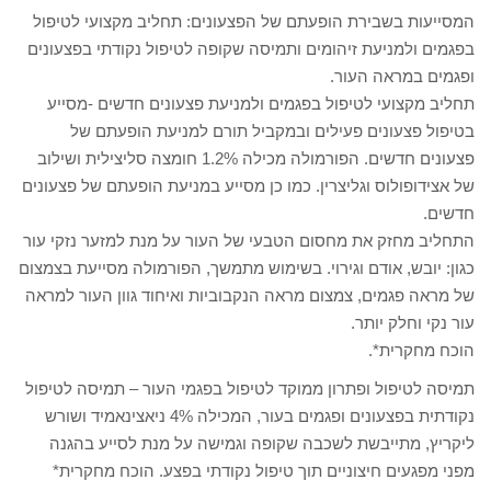
המסייעות בשבירת הופעתם של הפצעונים: תחליב מקצועי לטיפול
בפגמים ולמניעת זיהומים ותמיסה שקופה לטיפול נקודתי בפצעונים
ופגמים במראה העור.
תחליב מקצועי לטיפול בפגמים ולמניעת פצעונים חדשים -מסייע
בטיפול פצעונים פעילים ובמקביל תורם למניעת הופעתם של
פצעונים חדשים. הפורמולה מכילה 1.2% חומצה סליצילית ושילוב
של אצידופולוס וגליצרין. כמו כן מסייע במניעת הופעתם של פצעונים
חדשים.
התחליב מחזק את מחסום הטבעי של העור על מנת למזער נזקי עור
כגון: יובש, אודם וגירוי. בשימוש מתמשך, הפורמולה מסייעת בצמצום
של מראה פגמים, צמצום מראה הנקבוביות ואיחוד גוון העור למראה
עור נקי וחלק יותר.
הוכח מחקרית*.
תמיסה לטיפול ופתרון ממוקד לטיפול בפגמי העור – תמיסה לטיפול
נקודתית בפצעונים ופגמים בעור, המכילה 4% ניאצינאמיד ושורש
ליקריץ, מתייבשת לשכבה שקופה וגמישה על מנת לסייע בהגנה
מפני מפגעים חיצוניים תוך טיפול נקודתי בפצע. הוכח מחקרית*