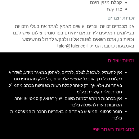
קבלת מגזין חינם
צרו קשר
זכויות יוצרים
אנו מכבדים זכויות יוצרים ועושים מאמץ לאתר את בעלי הזכויות
בצילומים המגיעים לידינו. אם זיהיתם בפרסומינו צילום שיש לכם
זכויות בו, אתם רשאים לפנות אלינו ולבקש לחדול מהשימוש
באמצעות כתובת המייל taler@taler.co.il
זכויות יוצרים
אין להעתיק, לשכפל, לצלם, לתרגם, לאחסן במאגר מידע, לשדר או
לקלוט בכל דרך או בכל אמצעי אלקטרוני, כל חלק מהמתפרסם
באתר זה, אלא אך ורק לאחר קבלת רשות מפורשת בכתב מהמו"ל,
חברת טלר תקשורת בע"מ.
אין בכתבות המתפרסמות משום ייעוץ רפואי, קוסמטי או אחר.
הכתבות נועדו להשכלה בלבד.
חומר פרסומי המופיע באתר הינו באחריות החברות המפרסמות
בלבד.
קטגוריות באתר יופי