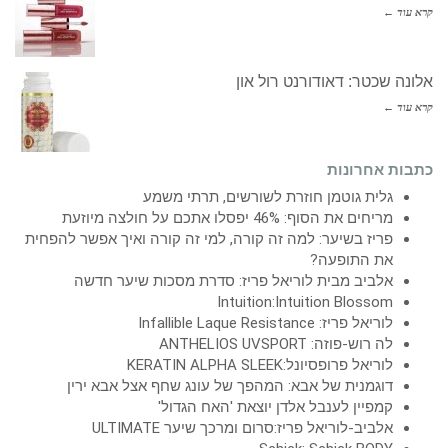
קרא עוד ←
אלונה שכטר: דאודורנט רול און
קרא עוד ←
כתבות אחרונות
גלית גוטמן חוזרת לשורשים, תרתי משמע
מריחים את הסוף: 46% יפסלו אתכם על חולצה מיוזעת
פריז בשיער: למה זה קורה, למי זה קורה ואיך אפשר להפחית
את התופעה?
אלביב מבית לוריאל פריז: סדרת מסכות שיער חדשה
Intuition:Intuition Blossom
לוריאל פריז: Infallible Laque Resistance
לה רוש-פוזה: ANTHELIOS UVSPORT
לוריאל פרופסיונל:KERATIN ALPHA SLEEK
דוגמנית של אבא: המהפך של עונג שחף אצל אבא ירין
קמפיין לענבל אלדן יוצאת 'האח הגדול'
אלביב-לוריאל פריז:סרום ומרכך שיער ULTIMATE