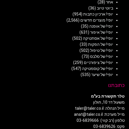
אחר
(28)
ביוטי טיוב
(36)
יופי! ארכיון כתבות
(954)
יופי! מוצרים חדשים
(2,566)
יופי! של אופנה
(35)
יופי! של איפור
(631)
יופי! של אסתטיקה
(502)
יופי! של הפקות
(33)
יופי! של טיפול
(502)
יופי! של סלבס
(73)
יופי! של ציפורניים
(259)
יופי! של קוסמטיקה
(547)
יופי! של שיער
(535)
כתובתנו
טלר תקשורת בע"מ
משעול דר 10, חולון
מייל הנהלה: taler@taler.co.il
מייל מערכת: anat@taler.co.il
טלפון (רב קווי): 03-6839666
פקס: 03-6839626