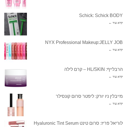
Schick: Schick BODY
קרא עוד ←
NYX Professional Makeup:JELLY JOB
קרא עוד ←
הרבלייף: HL/SKIN – קרם לילה
קרא עוד ←
מייבלין ניו יורק: ליפטר סרום קונסילר
קרא עוד ←
לוריאל פריז: סרום טינט Hyaluronic Tint Serum