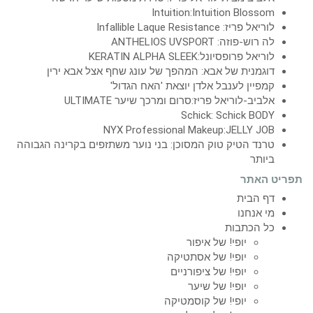
Intuition:Intuition Blossom
לוריאל פריז: Infallible Laque Resistance
לה רוש-פוזה: ANTHELIOS UVSPORT
לוריאל פרופסיונל:KERATIN ALPHA SLEEK
דוגמנית של אבא: המהפך של עונג שחף אצל אבא ירין
קמפיין לענבל אלדן יוצאת 'האח הגדול'
אלביב-לוריאל פריז:סרום ומרכך שיער ULTIMATE
Schick: Schick BODY
NYX Professional Makeup:JELLY JOB
טרנד הטיק טוק המסוכן: בני נוער משתזפים בקרינה הגבוהה
ביותר
תפריט האתר
דף הבית
מי אנחנו
כל הכתבות
יופי! של איפור
יופי! של אסתטיקה
יופי! של ציפורניים
יופי! של שיער
יופי! של קוסמטיקה