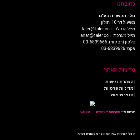
כתובתנו
טלר תקשורת בע"מ
משעול דר 10, חולון
מייל הנהלה: taler@taler.co.il
מייל מערכת: anat@taler.co.il
טלפון (רב קווי): 03-6839666
פקס: 03-6839626
מדיניות האתר
|
הצהרת נגישות
|
מדיניות פרטיות
| תנאי שימוש
תכנות ע״י
פתרונות אינטרנט
.
© כל הזכויות שמורות טלר תקשורת בע"מ