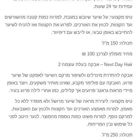
עמידות עד 24 שעות.
טיפ מקצועי: על שיער שיובש במגבת, למרוח כמות קטנה מהשורשים
ועד הקצוות, לכווץ את האורכים, לפרוע את הקצוות ואז להניח לשיער
להתייבש באופן טבעי, או לייבש עם דיפיוזר.
תכולה: 150 מ"ל
מחיר מומלץ לצרכן: 100 ₪
Next Day Hair – אבקה בעלת עוצמה 2
אבקה להחדרת מינרלים ולשיפור מרקם השיער לאפקט של שיער
פרוע. האבקה עם פולימר מקבע, שאינו מותיר משקעים, ויוצר באופן
מיידי מראות גראנג' פרועים אך קלילים, כמו אחרי לילה פרוע בעיר.
טיפ מקצועי: ליצירת מראה של שיער מרושל ולא מסודר ללא כל
מאמץ, למרוח מאמצע האורכים ועד הקצוות ולכווץ עם האצבעות.
למרקם נוסף, למרוח פשוט כמות נוספת מהמוצר. לנער היטב לפני
כל שימוש ובין המריחות.
תכולה: 250 מ"ל