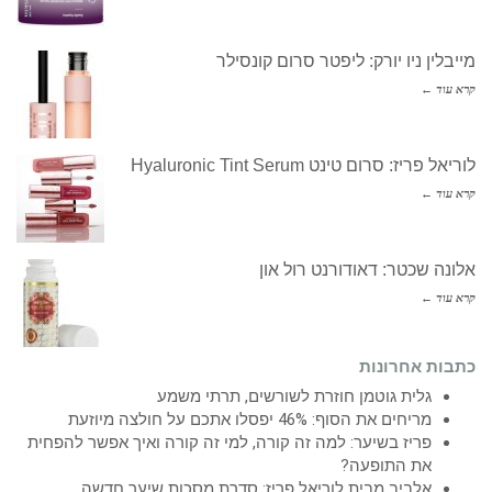
מייבלין ניו יורק: ליפטר סרום קונסילר
קרא עוד ←
לוריאל פריז: סרום טינט Hyaluronic Tint Serum
קרא עוד ←
אלונה שכטר: דאודורנט רול און
קרא עוד ←
כתבות אחרונות
גלית גוטמן חוזרת לשורשים, תרתי משמע
מריחים את הסוף: 46% יפסלו אתכם על חולצה מיוזעת
פריז בשיער: למה זה קורה, למי זה קורה ואיך אפשר להפחית
את התופעה?
אלביב מבית לוריאל פריז: סדרת מסכות שיער חדשה