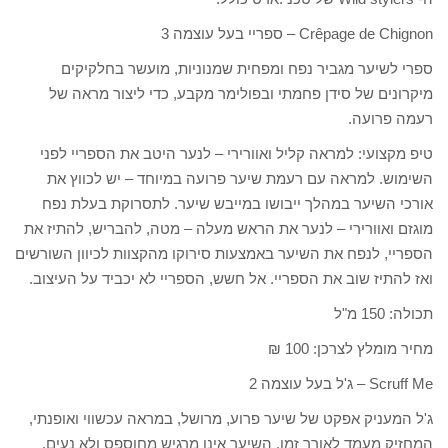
Crêpage de Chignon – ספריי בעל עוצמה 3
ספרי לשיער מגביר נפח ומפחית שמנוניות, מועשר בחלקיקים
מיקרונים של סידן פחמתי ובפולימר מקבע, כדי ליצור מראה של
רעמה פרועה.
טיפ מקצועי: למראה קליל ואוורירי – לנער היטב את הספריי לפני
השימוש. למראה עם רעמת שיער פרועה במיוחד – יש לכווץ את
אורכי השיער במהלך ייבושו במייבש שיער. לתסרוקת בעלת נפח
מוגזם ואוורירי – לנער את הראש מעלה – מטה, להבריש, להתיז את
הספריי, לנפח את השיער באמצעות סירוקו מהקצוות לכיוון השורשים
ואז להתיז שוב את הספריי. אל חשש, הספריי לא יכביד על העיצוב.
תכולה: 150 מ"ל
מחיר מומלץ לצרכן: 100 ₪
Scruff Me – ג'ל בעל עוצמה 2
ג'ל המעניק אפקט של שיער פרוע, מרושל, במראה עכשווי ואופנתי,
המחזיק מעמד לאורך זמן. השיער אינו מרגיש מחוספס ולא נעים.