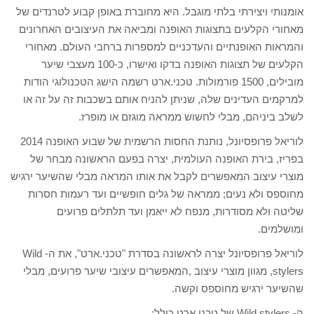
אומנותי ויצירתי בלתי מוגבל. היא מחוברת באופן קבוע לטרנדים של
מאחורי הקלעים בתצוגות האופנה ומביאה את העיצובים האחרונים
והמראות האופנתיים והעדכניים למספרות ברחבי העולם. מאחורי
הקלעים של תצוגות האופנה בדקו ואישרו, כ-100 מעצבי שיער
מובילים, 1500 פורמולות. טכני.ארט רשמה הישג הטכנולוגי הודות
למרקמים העדינים שלה, שניתן להניח אותם בשכבות זה על זה או
לשלב ביניהם, מבלי לחשוש ממראה מוגזם או מופרז.
לוריאל פרופסיונל, נותנת החסות הרשמית של שבוע האופנה 2014
בפריז, בירת האופנה העולמית, יצרה בפעם הראשונה מבחר של
מוצרי עיצוב המאפשרים לקבל את אותו המראה מבלי שהשיער ירגיש
מחוספס ולא נעים; ממראה של גלים חופשיים ועד רעמות חסרות
שליטה ולא מסודרות, מנפח לא ייאמן ועד תלתלים פרועים
ומושלמים.
לוריאל פרופסיונל יצרה לראשונה בסדרת "טכני.ארט", את ה- Wild
stylers, מגוון מוצרי עיצוב ,המאפשרים עיצובי שיער פרועים, מבלי
שהשיער ירגיש מחוספס וקשה.
ה- Wild stylers של טכני.ארט כולל: