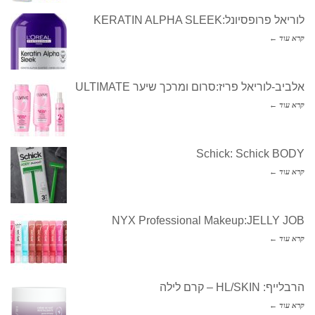
לוריאל פרופסיונל:KERATIN ALPHA SLEEK
קרא עוד ←
אלביב-לוריאל פריז:סרום ומרכך שיער ULTIMATE
קרא עוד ←
Schick: Schick BODY
קרא עוד ←
NYX Professional Makeup:JELLY JOB
קרא עוד ←
הרבלייף: HL/SKIN – קרם לילה
קרא עוד ←