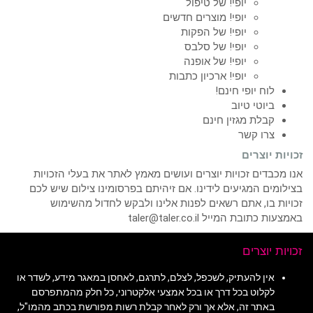
יופי! של טיפול
יופי! מוצרים חדשים
יופי! של הפקות
יופי! של סלבס
יופי! של אופנה
יופי! ארכיון כתבות
לוח יופי חינם!
ביוטי טיוב
קבלת מגזין חינם
צרו קשר
זכויות יוצרים
אנו מכבדים זכויות יוצרים ועושים מאמץ לאתר את בעלי הזכויות
בצילומים המגיעים לידינו. אם זיהיתם בפרסומינו צילום שיש לכם
זכויות בו, אתם רשאים לפנות אלינו ולבקש לחדול מהשימוש
באמצעות כתובת המייל taler@taler.co.il
זכויות יוצרים
אין להעתיק, לשכפל, לצלם, לתרגם, לאחסן במאגר מידע, לשדר או
לקלוט בכל דרך או בכל אמצעי אלקטרוני, כל חלק מהמתפרסם
באתר זה, אלא אך ורק לאחר קבלת רשות מפורשת בכתב מהמו"ל,