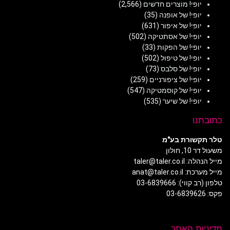
יופי! מוצרים חדשים
(2,566)
יופי! של אופנה
(35)
יופי! של איפור
(631)
יופי! של אסתטיקה
(502)
יופי! של הפקות
(33)
יופי! של טיפול
(502)
יופי! של סלבס
(73)
יופי! של ציפורניים
(259)
יופי! של קוסמטיקה
(547)
יופי! של שיער
(535)
כתובתנו
טלר תקשורת בע"מ
משעול דר 10, חולון
מייל הנהלה: taler@taler.co.il
מייל מערכת: anat@taler.co.il
טלפון (רב קווי): 03-6839666
פקס: 03-6839626
מדיניות האתר