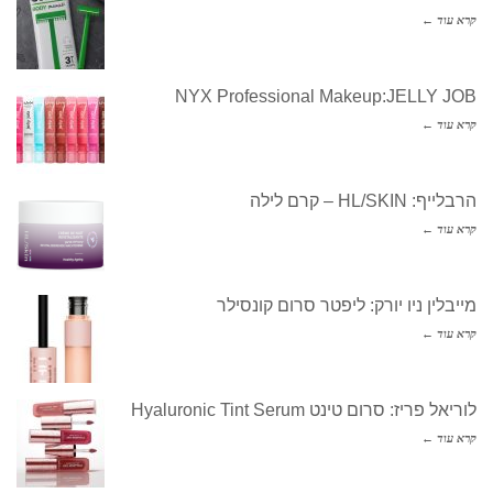
קרא עוד ←
NYX Professional Makeup:JELLY JOB
קרא עוד ←
הרבלייף: HL/SKIN – קרם לילה
קרא עוד ←
מייבלין ניו יורק: ליפטר סרום קונסילר
קרא עוד ←
לוריאל פריז: סרום טינט Hyaluronic Tint Serum
קרא עוד ←