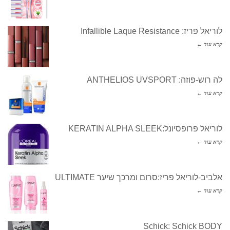
לוריאל פריז: Infallible Laque Resistance
קרא עוד ←
לה רוש-פוזה: ANTHELIOS UVSPORT
קרא עוד ←
לוריאל פרופסיונל:KERATIN ALPHA SLEEK
קרא עוד ←
אלביב-לוריאל פריז:סרום ומרכך שיער ULTIMATE
קרא עוד ←
Schick: Schick BODY