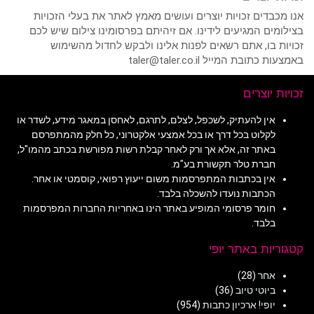
אנו מכבדים זכויות יוצרים ועושים מאמץ לאתר את בעלי הזכויות
בצילומים המגיעים לידינו. אם זיהיתם בפרסומינו צילום שיש לכם
זכויות בו, אתם רשאים לפנות אלינו ולבקש לחדול מהשימוש
באמצעות כתובת המייל taler@taler.co.il
זכויות יוצרים
אין להעתיק, לשכפל, לצלם, לתרגם, לאחסן במאגר מידע, לשדר או
לקלוט בכל דרך או בכל אמצעי אלקטרוני, כל חלק מהמתפרסם
באתר זה, אלא אך ורק לאחר קבלת רשות מפורשת בכתב מהמו"ל,
חברת טלר תקשורת בע"מ.
אין בכתבות המתפרסמות משום ייעוץ רפואי, קוסמטי או אחר.
הכתבות נועדו להשכלה בלבד.
חומר פרסומי המופיע באתר הינו באחריות החברות המפרסמות
בלבד.
קטגוריות באתר יופי
אחר
(28)
ביוטי טיוב
(36)
יופי! ארכיון כתבות
(954)