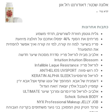
אלונה שכטר: דאודורנט רול און
קרא עוד ←
כתבות אחרונות
גלית גוטמן חוזרת לשורשים, תרתי משמע
מריחים את הסוף: 46% יפסלו אתכם על חולצה מיוזעת
פריז בשיער: למה זה קורה, למי זה קורה ואיך אפשר להפחית
את התופעה?
אלביב מבית לוריאל פריז: סדרת מסכות שיער חדשה
Intuition:Intuition Blossom
לוריאל פריז: Infallible Laque Resistance
לה רוש-פוזה: ANTHELIOS UVSPORT
לוריאל פרופסיונל:KERATIN ALPHA SLEEK
דוגמנית של אבא: המהפך של עונג שחף אצל אבא ירין
קמפיין לענבל אלדן יוצאת 'האח הגדול'
אלביב-לוריאל פריז:סרום ומרכך שיער ULTIMATE
Schick: Schick BODY
NYX Professional Makeup:JELLY JOB
טרנד הטיק טוק המסוכן: בני נוער משתזפים בקרינה הגבוהה