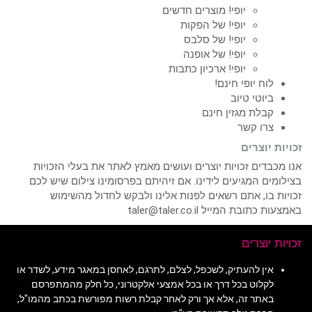
יופי! מוצרים חדשים
יופי! של הפקות
יופי! של סלבס
יופי! של אופנה
יופי! ארכיון כתבות
לוח יופי חינם!
ביוטי טיוב
קבלת מגזין חינם
צרו קשר
זכויות יוצרים
אנו מכבדים זכויות יוצרים ועושים מאמץ לאתר את בעלי הזכויות
בצילומים המגיעים לידינו. אם זיהיתם בפרסומינו צילום שיש לכם
זכויות בו, אתם רשאים לפנות אלינו ולבקש לחדול מהשימוש
באמצעות כתובת המייל taler@taler.co.il
זכויות יוצרים
אין להעתיק, לשכפל, לצלם, לתרגם, לאחסן במאגר מידע, לשדר או
לקלוט בכל דרך או בכל אמצעי אלקטרוני, כל חלק מהמתפרסם
באתר זה, אלא אך ורק לאחר קבלת רשות מפורשת בכתב מהמו"ל,