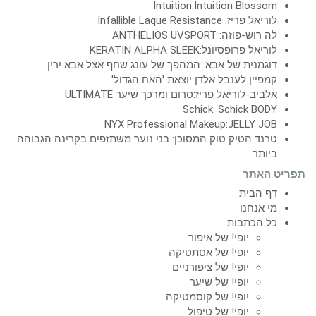
Intuition:Intuition Blossom
לוריאל פריז: Infallible Laque Resistance
לה רוש-פוזה: ANTHELIOS UVSPORT
לוריאל פרופסיונל:KERATIN ALPHA SLEEK
דוגמנית של אבא: המהפך של עונג שחף אצל אבא ירין
קמפיין לענבל אלדן יוצאת 'האח הגדול'
אלביב-לוריאל פריז:סרום ומרכך שיער ULTIMATE
Schick: Schick BODY
NYX Professional Makeup:JELLY JOB
טרנד הטיק טוק המסוכן: בני נוער משתזפים בקרינה הגבוהה
ביותר
תפריט האתר
דף הבית
מי אנחנו
כל הכתבות
יופי! של איפור
יופי! של אסתטיקה
יופי! של ציפורניים
יופי! של שיער
יופי! של קוסמטיקה
יופי! של טיפול