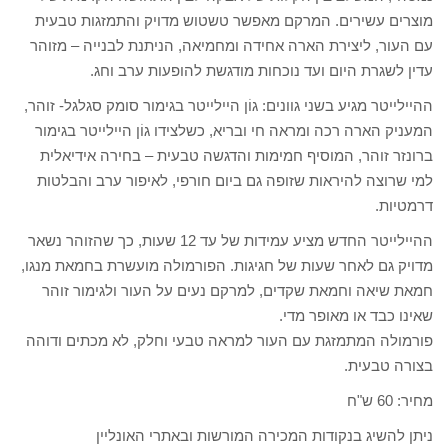
מוצרים עשירים. המרקם מאפשר טשטוש מדויק והתמזגות טבעית
עם העור, ליצירת הארה אחידה ומחמיאה, הניתנת לבנייה – מזוהר
עדין לשגרת היום ועד נוכחות מודגשת להופעות ערב וחג.
ההיילייטר מגיע בשני גוונים: גוֹן היילייטר בגימור סומק סגלגל- זוהר,
המעניק הארה רכה ומראה חי ובריא, כשלצידו גוֹן היילייטר בגימור
ברונזר זוהר, המוסיף חמימות והדגשה טבעית – בחירה אידיאלית
למי שרוצה להיראות שזופה גם ביום חורפי, לאיפור ערב והבלטות
דרמטיות.
ההיילייטר החדש מציע עמידות של עד 12 שעות, כך שהזוהר נשאר
מדויק גם לאחר שעות של חגיגות. הפורמולה מועשרת בחמאת מנגו,
חמאת שיאה וחמאת שקדים, למרקם נעים על העור ולגימור זוהר
שאינו כבד או מאופר מדי.
פורמולה המתמזגת עם העור למראה טבעי וחלק, לא מכתים ודוהה
בצורה טבעית.
מחיר: 60 ש"ח
ניתן להשיג בנקודות המכירה המורשות ובאתרי האונליין