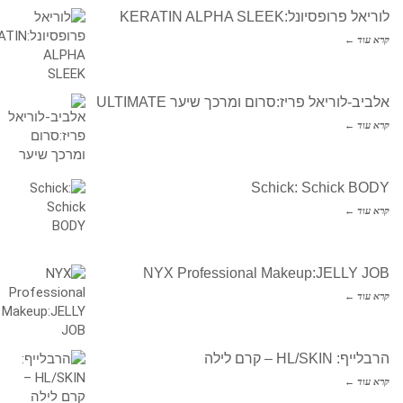
לוריאל פרופסיונל:KERATIN ALPHA SLEEK
קרא עוד ←
אלביב-לוריאל פריז:סרום ומרכך שיער ULTIMATE
קרא עוד ←
Schick: Schick BODY
קרא עוד ←
NYX Professional Makeup:JELLY JOB
קרא עוד ←
הרבלייף: HL/SKIN – קרם לילה
קרא עוד ←