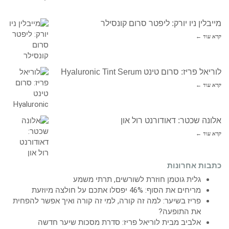
מייבלין ניו יורק: ליפטר סרום קונסילר
קרא עוד ←
לוריאל פריז: סרום טינט Hyaluronic Tint Serum
קרא עוד ←
אלונה שכטר: דאודורנט רול און
קרא עוד ←
כתבות אחרונות
גלית גוטמן חוזרת לשורשים, תרתי משמע
מריחים את הסוף: 46% יפסלו אתכם על חולצה מיוזעת
פריז בשיער: למה זה קורה, למי זה קורה ואיך אפשר להפחית
את התופעה?
אלביב מבית לוריאל פריז: סדרת מסכות שיער חדשה