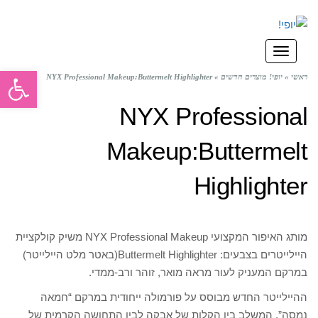
תפריט
פתח סרגל
ראשי
»
יופי! מוצרים חדשים
»
NYX Professional Makeup:Buttermelt Highlighter
NYX Professional
Makeup:Buttermelt
Highlighter
מותג האיפור המקצועי NYX Professional Makeup משיק קולקציית
היילייטרים בצבעים: Buttermelt Highlighter(באטר מלט היילייטר)
במרקם המעניק לעור מראה מואר, זוהר ורב-ממדי.
ההיילייטר החדש מבוסס על פורמולה ייחודית במרקם “חמאה
נמסה”, המשלב בין הקלות של אבקה לבין התחושה הקרמית של