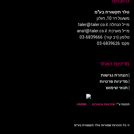
כתובתנו
טלר תקשורת בע"מ
משעול דר 10, חולון
מייל הנהלה: taler@taler.co.il
מייל מערכת: anat@taler.co.il
טלפון (רב קווי): 03-6839666
פקס: 03-6839626
מדיניות האתר
|
הצהרת נגישות
|
מדיניות פרטיות
| תנאי שימוש
תכנות ע״י
פתרונות אינטרנט
.
© כל הזכויות שמורות טלר תקשורת בע"מ