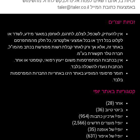
זכויות בו, אתם רשאים לפנות אלינו ולבקש לחדול מהשימוש
באמצעות כתובת המייל taler@taler.co.il
זכויות יוצרים
אין להעתיק, לשכפל, לצלם, לתרגם, לאחסן במאגר מידע, לשדר או
לקלוט בכל דרך או בכל אמצעי אלקטרוני, כל חלק מהמתפרסם
באתר זה, אלא אך ורק לאחר קבלת רשות מפורשת בכתב מהמו"ל,
חברת טלר תקשורת בע"מ.
אין בכתבות המתפרסמות משום ייעוץ רפואי, קוסמטי או אחר.
הכתבות נועדו להשכלה בלבד.
חומר פרסומי המופיע באתר הינו באחריות החברות המפרסמות
בלבד.
קטגוריות באתר יופי
אחר
(28)
ביוטי טיוב
(36)
יופי! ארכיון כתבות
(954)
יופי! מוצרים חדשים
(2,566)
יופי! של אופנה
(35)
יופי! של איפור
(631)