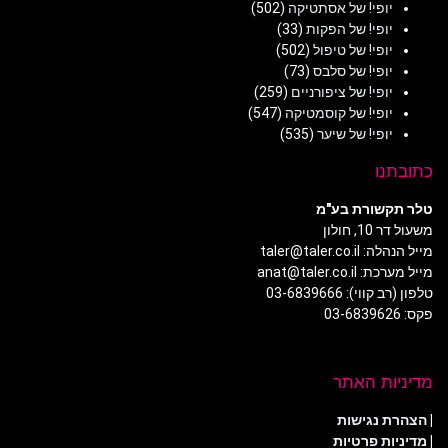
יופי! של אסתטיקה
(502)
יופי! של הפקות
(33)
יופי! של טיפול
(502)
יופי! של סלבס
(73)
יופי! של ציפורניים
(259)
יופי! של קוסמטיקה
(547)
יופי! של שיער
(535)
כתובתנו
טלר תקשורת בע"מ
משעול דר 10, חולון
מייל הנהלה: taler@taler.co.il
מייל מערכת: anat@taler.co.il
טלפון (רב קווי): 03-6839666
פקס: 03-6839626
מדיניות האתר
|
הצהרת נגישות
|
מדיניות פרטיות