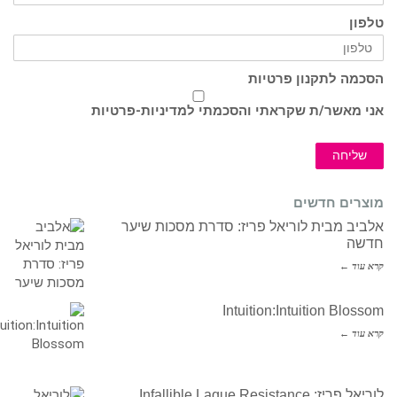
טלפון
הסכמה לתקנון פרטיות
אני מאשר/ת שקראתי והסכמתי ל
מדיניות-פרטיות
שליחה
מוצרים חדשים
אלביב מבית לוריאל פריז: סדרת מסכות שיער
חדשה
קרא עוד ←
Intuition:Intuition Blossom
קרא עוד ←
לוריאל פריז: Infallible Laque Resistance