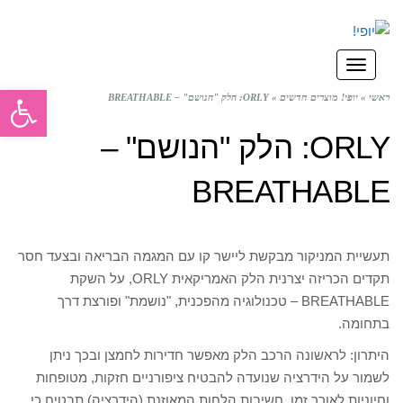
תפריט
פתח סרגל
ראשי
»
יופי! מוצרים חדשים
»
ORLY: הלק "הנושם" – BREATHABLE
ORLY: הלק "הנושם" –
BREATHABLE
תעשיית המניקור מבקשת ליישר קו עם המגמה הבריאה ובצעד חסר
תקדים הכריזה יצרנית הלק האמריקאית ORLY, על השקת
BREATHABLE – טכנולוגיה מהפכנית, "נושמת" ופורצת דרך
בתחומה.
היתרון: לראשונה הרכב הלק מאפשר חדירות לחמצן ובכך ניתן
לשמור על הידרציה שנועדה להבטיח ציפורניים חזקות, מטופחות
וחיוניות לאורך זמן. חשיבות הלחות המאוזנת (הידרציה) תבטיח כי