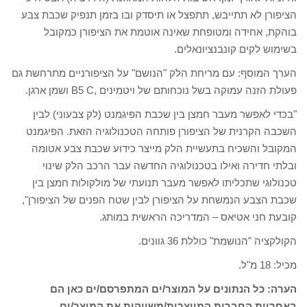
הציפורן לא תתייבש, תתפצל או תיסדק ובו בזמן תנפיק שכבת צבע
בוהקת, אחידה ומטופחת שאינה אוטמת את הציפורן כמקובל
בשימוש לקים קונבנציונאלים.
הערך המוסף: עם מריחת הלק "הנושם" על הציפורניים מתרחשת גם
פעולת הזנה עמוקה בשל נוכחותם של ויטמינים ,B5 C ושמן ארגן.
"בכדי לאפשר מעבר חמצן בין שכבת הפיגמנט (לק צבעוני) לבין
השכבה הקרנית של הציפורן פותחה הטכנולוגיה הזאת. הפיגמנט
המקובל והשכיח בתעשיית הלק מייצר כידוע שכבת צבע אטומה
ובלתי חדירה ואילו בטכנולוגיה החדשה עבר הרכב הלק שינוי
טכנולוגי שתכליתו לאפשר מעבר תנועתי של מולקולות חמצן בין
שכבת הצבע הנמשחת על הציפורן לבין שטח הפנים של הציפורן",
קובעת חני אטיאס – המדריכה הראשית במותג.
הקולקציה "הנושמת" כוללת 36 גוונים.
מכיל: 18 מ"ל.
הערה: כל הנתונים על המוצר/ים המתפרסם/ים כאן הם
באחריות החברות המייצרות/משווקות את המוצר/ים