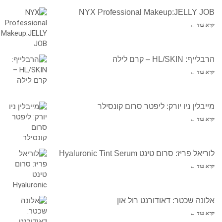
NYX Professional Makeup:JELLY JOB
קרא עוד ←
הרבלייף: HL/SKIN – קרם לילה
קרא עוד ←
מייבלין ניו יורק: ליפטר סרום קונסילר
קרא עוד ←
לוריאל פריז: סרום טינט Hyaluronic Tint Serum
קרא עוד ←
אלונה שכטר: דאודורנט רול און
קרא עוד ←