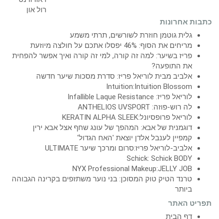
כתבות אחרונות
גלית גוטמן חוזרת לשורשים, תרתי משמע
מריחים את הסוף: 46% יפסלו אתכם על חולצה מיוזעת
פריז בשיער: למה זה קורה, למי זה קורה ואיך אפשר להפחית
את התופעה?
אלביב מבית לוריאל פריז: סדרת מסכות שיער חדשה
Intuition:Intuition Blossom
לוריאל פריז: Infallible Laque Resistance
לה רוש-פוזה: ANTHELIOS UVSPORT
לוריאל פרופסיונל:KERATIN ALPHA SLEEK
דוגמנית של אבא: המהפך של עונג שחף אצל אבא ירין
קמפיין לענבל אלדן יוצאת 'האח הגדול'
אלביב-לוריאל פריז:סרום ומרכך שיער ULTIMATE
Schick: Schick BODY
NYX Professional Makeup:JELLY JOB
טרנד הטיק טוק המסוכן: בני נוער משתזפים בקרינה הגבוהה
ביותר
תפריט האתר
דף הבית