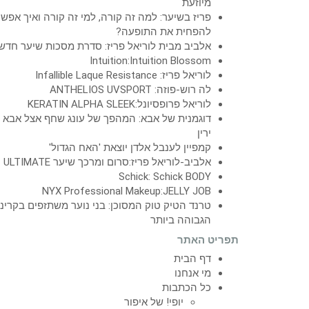
מיוזעת
פריז בשיער: למה זה קורה, למי זה קורה ואיך אפש
להפחית את התופעה?
אלביב מבית לוריאל פריז: סדרת מסכות שיער חדש
Intuition:Intuition Blossom
לוריאל פריז: Infallible Laque Resistance
לה רוש-פוזה: ANTHELIOS UVSPORT
לוריאל פרופסיונל:KERATIN ALPHA SLEEK
דוגמנית של אבא: המהפך של עונג שחף אצל אבא
ירין
קמפיין לענבל אלדן יוצאת 'האח הגדול'
אלביב-לוריאל פריז:סרום ומרכך שיער ULTIMATE
Schick: Schick BODY
NYX Professional Makeup:JELLY JOB
טרנד הטיק טוק המסוכן: בני נוער משתזפים בקרינ
הגבוהה ביותר
תפריט האתר
דף הבית
מי אנחנו
כל הכתבות
יופי! של איפור