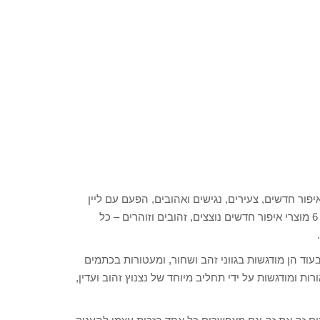
 איפור חדשים, צעירים, נגישים ואהובים, הפעם עם ליין
איפור חדש: PUPA PARTY ON! – קולקציית איפור חדשה הכוללת 6 מוצרי איפור חדשים נוצצים, זהובים וזוהרים – כל
ימה המרכזים בעוד הן מודגשות בגווני זהב ושחור, ומעטורות בכתמים
רות ומודגשות על ידי תחליב מיוחד של נצנוץ זהוב ועדין,