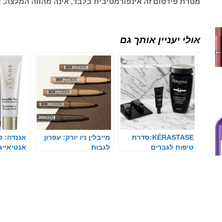
מטרת פירסום זה אינפורמטיבית בלבד, אינה מהווה המלצה, ו
אולי יעניין אותך גם
KÉRASTASE:סדרת
מייבלין ניו יורק: עפרון
אננדה: ק
טיפוח לגברים
לגבות
אנטיאייג'