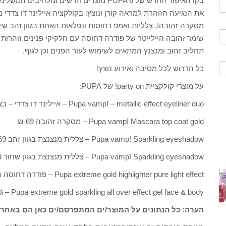
בקו האיפור החדש של PUPA 6 מוצרים חדשים ו
את הנגיעה הזוהרת למראה קורן ונוצץ: בקולקציה איילינר דו צדדי 
מסקרה זהובה!, צלליות ואמפ דחוסות ונפלאות האחת בגוון זהב שימר
שימר זהובה היילייטר של פודרה דחוסה עם חלקיקי פנינים זוהרות 
תחליב זהוב ומנצנץ המתאים לשימוש לעור הפנים וכן לגוף.
כל הדרוש לכל מסיבה ואירוע נוצץ!
על מוצרי קולקציית party on! של PUPA:
Pupa vamp! – metallic effect eyeliner duo – איילינר דו צדדי – בצד אחד שחור ובצד שני זהב 79 ₪
Pupa vamp! Mascara top coat gold – מסקרה זהובה 69 ₪
Pupa vamp! Sparkling eyeshadow – צללית מנצנצת בגוון זהב shimmering gold – 69 ₪
Pupa vamp! Sparkling eyeshadow – צללית מנצנצת בגוון שחור luxury black 69 ₪
Pupa extreme gold highlighter pure light effect – פודרה דחוסה היילייטר שימר זהב להארה – 89 ₪
Pupa extreme gold sparkling all over effect gel face & body – ג'ל זהב מנצנץ לפנים ולגוף – 89 ₪
הערה: כל הנתונים על המוצר/ים המתפרסם/ים כאן הם באחרי