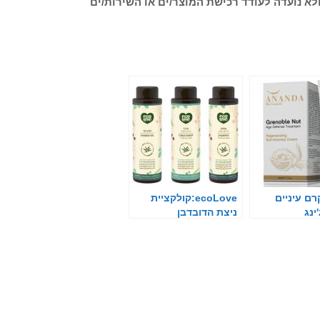
לא נועדה לעודד רכישת המוצר/ים או השירות/ים
רם עיניים
ecoLove:קולקציית
ינג
ניצת הדובדבן