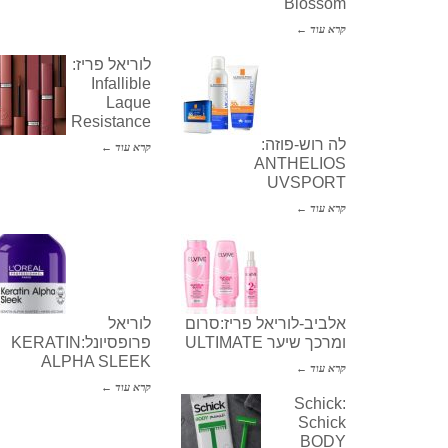
Blossom
קרא עוד ←
לוריאל פריז:
Infallible
Laque
Resistance
לה רוש-פוזה:
קרא עוד ←
ANTHELIOS
UVSPORT
קרא עוד ←
אלביב-לוריאל פריז:סרום
לוריאל
ומרכך שיער ULTIMATE
פרופסיונל:KERATIN
ALPHA SLEEK
קרא עוד ←
קרא עוד ←
Schick:
Schick
BODY