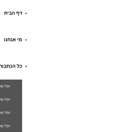
דף הבית
מי אנחנו
כל הכתבות
יופי! ש
יופי! 
יופי! ש
יופי! ש