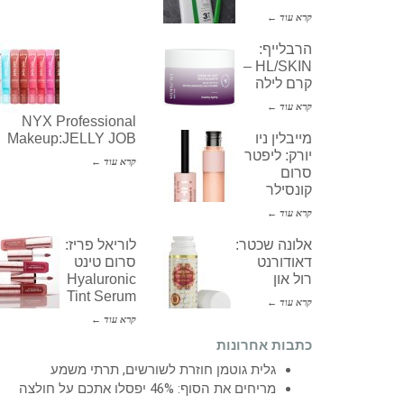
קרא עוד ←
הרבלייף:
HL/SKIN –
קרם לילה
קרא עוד ←
NYX Professional
מייבלין ניו
Makeup:JELLY JOB
יורק: ליפטר
קרא עוד ←
סרום
קונסילר
קרא עוד ←
אלונה שכטר:
לוריאל פריז:
דאודורנט
סרום טינט
רול און
Hyaluronic
Tint Serum
קרא עוד ←
קרא עוד ←
כתבות אחרונות
גלית גוטמן חוזרת לשורשים, תרתי משמע
מריחים את הסוף: 46% יפסלו אתכם על חולצה