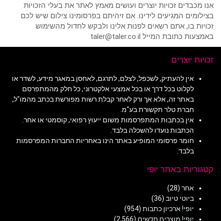
אנו מכבדים זכויות יוצרים ועושים מאמץ לאתר את בעלי הזכויות
בצילומים המגיעים לידינו. אם זיהיתם בפרסומינו צילום שיש לכם
זכויות בו, אתם רשאים לפנות אלינו ולבקש לחדול מהשימוש
באמצעות כתובת המייל taler@taler.co.il
זכויות יוצרים
אין להעתיק, לשכפל, לצלם, לתרגם, לאחסן במאגר מידע, לשדר או
לקלוט בכל דרך או בכל אמצעי אלקטרוני, כל חלק מהמתפרסם
באתר זה, אלא אך ורק לאחר קבלת רשות מפורשת בכתב מהמו"ל,
חברת טלר תקשורת בע"מ.
אין בכתבות המתפרסמות משום ייעוץ רפואי, קוסמטי או אחר.
הכתבות נועדו להשכלה בלבד.
חומר פרסומי המופיע באתר הינו באחריות החברות המפרסמות
בלבד.
קטגוריות באתר יופי
אחר
(28)
ביוטי טיוב
(36)
יופי! ארכיון כתבות
(954)
יופי! מוצרים חדשים
(2,566)