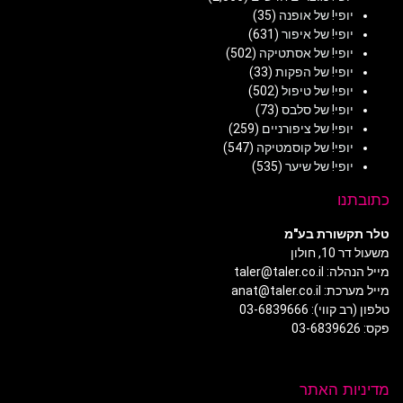
יופי! של אופנה
(35)
יופי! של איפור
(631)
יופי! של אסתטיקה
(502)
יופי! של הפקות
(33)
יופי! של טיפול
(502)
יופי! של סלבס
(73)
יופי! של ציפורניים
(259)
יופי! של קוסמטיקה
(547)
יופי! של שיער
(535)
כתובתנו
טלר תקשורת בע"מ
משעול דר 10, חולון
מייל הנהלה: taler@taler.co.il
מייל מערכת: anat@taler.co.il
טלפון (רב קווי): 03-6839666
פקס: 03-6839626
מדיניות האתר