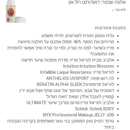
אלונה שכטר: דאודורנט רול און
קרא עוד ←
כתבות אחרונות
גלית גוטמן חוזרת לשורשים, תרתי משמע
מריחים את הסוף: 46% יפסלו אתכם על חולצה מיוזעת
פריז בשיער: למה זה קורה, למי זה קורה ואיך אפשר להפחית
את התופעה?
אלביב מבית לוריאל פריז: סדרת מסכות שיער חדשה
Intuition:Intuition Blossom
לוריאל פריז: Infallible Laque Resistance
לה רוש-פוזה: ANTHELIOS UVSPORT
לוריאל פרופסיונל:KERATIN ALPHA SLEEK
דוגמנית של אבא: המהפך של עונג שחף אצל אבא ירין
קמפיין לענבל אלדן יוצאת 'האח הגדול'
אלביב-לוריאל פריז:סרום ומרכך שיער ULTIMATE
Schick: Schick BODY
NYX Professional Makeup:JELLY JOB
טרנד הטיק טוק המסוכן: בני נוער משתזפים בקרינה הגבוהה
ביותר