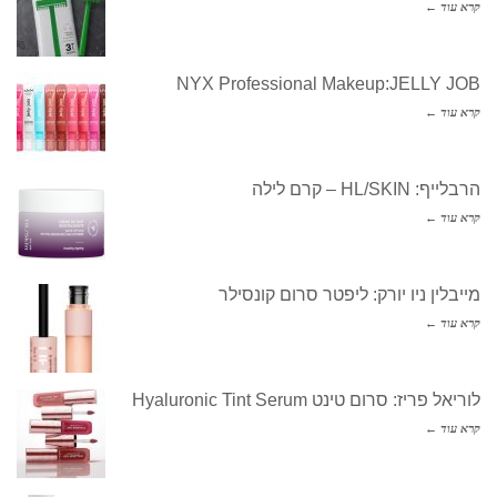
קרא עוד ←
NYX Professional Makeup:JELLY JOB
קרא עוד ←
הרבלייף: HL/SKIN – קרם לילה
קרא עוד ←
מייבלין ניו יורק: ליפטר סרום קונסילר
קרא עוד ←
לוריאל פריז: סרום טינט Hyaluronic Tint Serum
קרא עוד ←