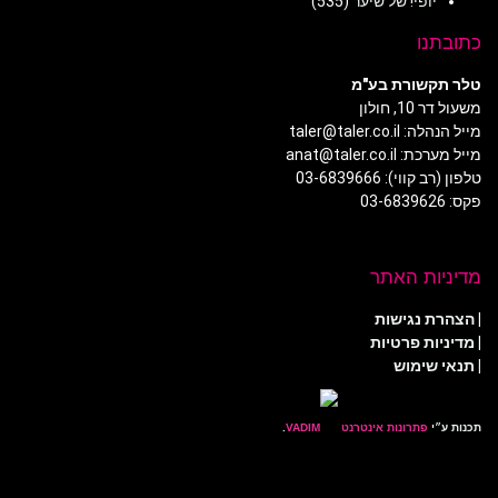
יופי! של שיער
(535)
כתובתנו
טלר תקשורת בע"מ
משעול דר 10, חולון
מייל הנהלה: taler@taler.co.il
מייל מערכת: anat@taler.co.il
טלפון (רב קווי): 03-6839666
פקס: 03-6839626
מדיניות האתר
|
הצהרת נגישות
|
מדיניות פרטיות
| תנאי שימוש
תכנות ע״י
פתרונות אינטרנט
.