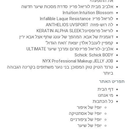
את התופעה?
אלביב מבית לוריאל פריז: סדרת מסכות שיער חדשה
Intuition:Intuition Blossom
לוריאל פריז: Infallible Laque Resistance
לה רוש-פוזה: ANTHELIOS UVSPORT
לוריאל פרופסיונל:KERATIN ALPHA SLEEK
דוגמנית של אבא: המהפך של עונג שחף אצל אבא ירין
קמפיין לענבל אלדן יוצאת 'האח הגדול'
אלביב-לוריאל פריז:סרום ומרכך שיער ULTIMATE
Schick: Schick BODY
NYX Professional Makeup:JELLY JOB
טרנד הטיק טוק המסוכן: בני נוער משתזפים בקרינה הגבוהה
ביותר
תפריט האתר
דף הבית
מי אנחנו
כל הכתבות
יופי! של איפור
יופי! של אסתטיקה
יופי! של ציפורניים
יופי! של שיער