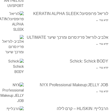
לוריאל פרופסיונל:KERATIN ALPHA SLEEK
קרא עוד ←
אלביב-לוריאל פריז:סרום ומרכך שיער ULTIMATE
קרא עוד ←
Schick: Schick BODY
קרא עוד ←
NYX Professional Makeup:JELLY JOB
קרא עוד ←
הרבלייף: HL/SKIN – קרם לילה