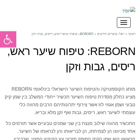
תפריט
פתח סרגל
ראשי
»
יופי! מוצרים חדשים
»
REBORN: טיפוח שיער ראש, ריסים, גבות וזקן
REBORN: טיפוח שיער ראש,
ריסים, גבות וזקן
מותג הקוסמטיקה והטיפוח השיער הישראלי בינלאומי REBORN
מציע כחלק מסדרת טיפוח השיער תכשיר ייחודי המשלב בין שמן קיק
טבעי ושמן אגוזי לוז אשר צירוף יתרונותיהם הרבים מהווה כלי
עוצמתי לשיער ראש, ריסים, גבות ואף זקן מלא ובריא.
התכשיר מהווה שילוב מנצח בין שני שמנים טבעיים אשר תורמים כל
אחד מכיוונו הן לצמיחתו, הן לבריאותו והן לנראותו של השיער.
הראשון הוא שמן הקיק המופק מזרעי עץ הקיקיון המצוי, שרכיביו