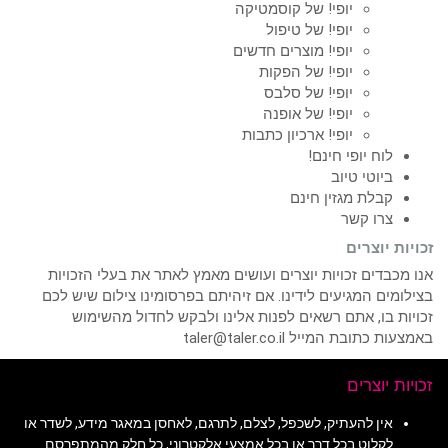
יופי! של קוסמטיקה
יופי! של טיפול
יופי! מוצרים חדשים
יופי! של הפקות
יופי! של סלבס
יופי! של אופנה
יופי! ארכיון כתבות
לוח יופי חינם!
ביוטי טיוב
קבלת מגזין חינם
צרו קשר
זכויות יוצרים
אנו מכבדים זכויות יוצרים ועושים מאמץ לאתר את בעלי הזכויות
בצילומים המגיעים לידינו. אם זיהיתם בפרסומינו צילום שיש לכם
זכויות בו, אתם רשאים לפנות אלינו ולבקש לחדול מהשימוש
באמצעות כתובת המייל taler@taler.co.il
זכויות יוצרים
אין להעתיק, לשכפל, לצלם, לתרגם, לאחסן במאגר מידע, לשדר או
לקלוט בכל דרך או בכל אמצעי אלקטרוני, כל חלק מהמתפרסם