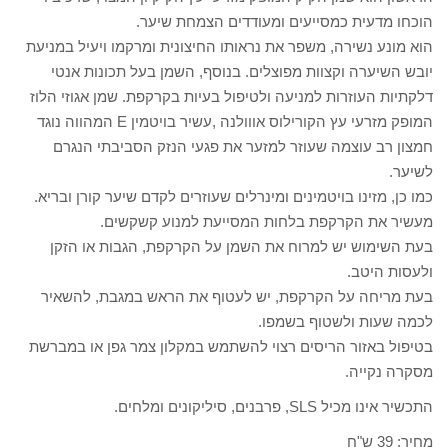
הוכחו מדעית כמסייעים ומעודדים הצמחת שיער.
הוא מונע נשירה, משפר את נראותו החיצונית ומרקמו ויעיל במניעת
יובש השיערה וקצוות מפוצלים. בנוסף, השמן בעל תכונות אנטי
דלקתיות העוזרות למניעה ולטיפול בעיות בקרקפת. שמן אגוזי הלוז
המופק מזרעי עץ הקורילוס אווולנה ,עשיר בויטמין E המהווה נוגד
חמצון רב עוצמה שעוזר למזער את פגעי הנזק הסביבתי הנגרם
לשיער.
כמו כן, מזינו בויטמינים ומינרלים שעוזרים לקדם שיער קורן ובריא.
מעשיר את הקרקפת בלחות המסייעת למנוע קשקשים.
בעת השימוש יש למרוח את השמן על הקרקפת, הגבות או הזקן
ולעסות היטב.
בעת מריחה על הקרקפת, יש לעטוף את הראש במגבת, להשאיר
לכמה שעות ולשטוף בשמפו.
בטיפול באזור הריסים רצוי להשתמש במקלון צמר גפן או במברשת
מסקרה נקייה.
התכשיר אינו מכיל SLS, פרבנים, סיליקונים ומלחים.
מחיר: 39 ש"ח