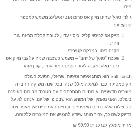
מים.
גולדן טאץ' שהינו מייק אפ סרום אנטי אייג'ינג משמש למספר
פונקציות:
מייק אפ לכיסוי קליל, כיסוי עדין, לטובת קבלת מראה עור
זוהר.
מקנה כיסוי במרקם קטיפתי.
שכבת "טאץ' של זהב" – משמש כשכבה שניה על גבי מייק אפ
כיסוי מלא. מקנה לעור הפנים גימור אחיד, קורן וזוהר.
Soft Touch הוא מותג איפור וטיפוח ישראלי, הפועל בעולם
הקוסמטיקה כבר למעלה מ-30 שנה. בכל שנה משיקה החברה
מוצרים חדשניים ואיכותיים המתכתבים עם הטרנד מבירות האופנה
בעולם. האני מאמין, של המותג הוא שבסופו של יום, אנחנו לא על
סט צילום אלא בחיים האמיתיים, ובחיים האמיתיים אין מאפר צמוד.
בדיוק לשם כך, צריך מותג שיודע להנגיש את המוצרים ללקוחה.
מחיר מומלץ לצרכנית: 99.90 ₪