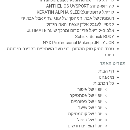
לה רוש-פוזה: ANTHELIOS UVSPORT
לוריאל פרופסיונל:KERATIN ALPHA SLEEK
דוגמנית של אבא: המהפך של עונג שחף אצל אבא ירין
קמפיין לענבל אלדן יוצאת 'האח הגדול'
אלביב-לוריאל פריז:סרום ומרכך שיער ULTIMATE
Schick: Schick BODY
NYX Professional Makeup:JELLY JOB
טרנד הטיק טוק המסוכן: בני נוער משתזפים בקרינה הגבוהה
ביותר
תפריט האתר
דף הבית
מי אנחנו
כל הכתבות
יופי! של איפור
יופי! של אסתטיקה
יופי! של ציפורניים
יופי! של שיער
יופי! של קוסמטיקה
יופי! של טיפול
יופי! מוצרים חדשים