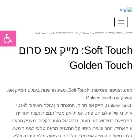
תפריט
פתח סרגל
ראשי
»
יופי! מוצרים חדשים
»
Soft Touch: מייק אפ סרום Golden Touch
Soft Touch: מייק אפ סרום
Golden Touch
מותג האיפור והטיפוח, Soft Touch, מציג חדשנות בעולם המייק אפ,
ומשיק את Golden touch.
Golden touch, מייק אפ סרום, המאחד בין עולם האיפור לאנטי
אייג'ינג של עולם הטיפוח. המייק אפ מכיל תמצית אצות ייחודית
המסייעת בחידוש תאי העור, נספג אל העור בקלות, מעניק מראה
עור אחיד, זוהר וצעיר. כיסוי קל המעניק מראה טבעי בגימור משי.
גולדן טאץ' הינו מייק אפ נוזלי, קל ונוח לשימוש. ללא פודרה וללא