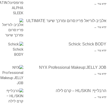
קרא עוד ←
אלביב-לוריאל פריז:סרום ומרכך שיער ULTIMATE
קרא עוד ←
Schick: Schick BODY
קרא עוד ←
NYX Professional Makeup:JELLY JOB
קרא עוד ←
הרבלייף: HL/SKIN – קרם לילה
קרא עוד ←