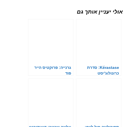
אולי יעניין אותך גם
Kérastase: סדרת
גרנייה: פרוקטיס הייר
כרונולוג'יסט
פוד
ספירולינה פול לייף:
אלונה שכטר: דיאודורנט