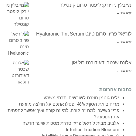
מייבלין ניו יורק: ליפטר סרום קונסילר
קרא עוד ←
לוריאל פריז: סרום טינט Hyaluronic Tint Serum
קרא עוד ←
אלונה שכטר: דאודורנט רול און
קרא עוד ←
כתבות אחרונות
גלית גוטמן חוזרת לשורשים, תרתי משמע
מריחים את הסוף: 46% יפסלו אתכם על חולצה מיוזעת
פריז בשיער: למה זה קורה, למי זה קורה ואיך אפשר להפחית
את התופעה?
אלביב מבית לוריאל פריז: סדרת מסכות שיער חדשה
Intuition:Intuition Blossom
לוריאל פריז: Infallible Laque Resistance