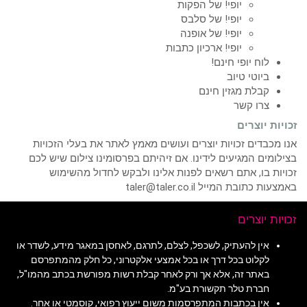
יופי! של הפקות
יופי! של סלבס
יופי! של אופנה
יופי! ארכיון כתבות
לוח יופי חינם!
ביוטי טיוב
קבלת מגזין חינם
צרו קשר
זכויות יוצרים
אנו מכבדים זכויות יוצרים ועושים מאמץ לאתר את בעלי הזכויות
בצילומים המגיעים לידינו. אם זיהיתם בפרסומינו צילום שיש לכם
זכויות בו, אתם רשאים לפנות אלינו ולבקש לחדול מהשימוש
באמצעות כתובת המייל taler@taler.co.il
זכויות יוצרים
אין להעתיק, לשכפל, לצלם, לתרגם, לאחסן במאגר מידע, לשדר או
לקלוט בכל דרך או בכל אמצעי אלקטרוני, כל חלק מהמתפרסם
באתר זה, אלא אך ורק לאחר קבלת רשות מפורשת בכתב מהמו"ל,
חברת טלר תקשורת בע"מ.
אין בכתבות המתפרסמות משום ייעוץ רפואי, קוסמטי או אחר.