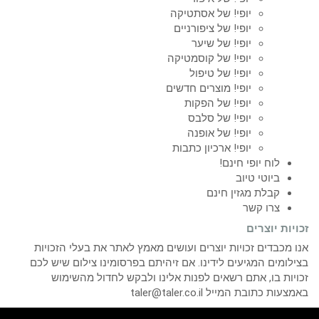
יופי! של אסתטיקה
יופי! של ציפורניים
יופי! של שיער
יופי! של קוסמטיקה
יופי! של טיפול
יופי! מוצרים חדשים
יופי! של הפקות
יופי! של סלבס
יופי! של אופנה
יופי! ארכיון כתבות
לוח יופי חינם!
ביוטי טיוב
קבלת מגזין חינם
צרו קשר
זכויות יוצרים
אנו מכבדים זכויות יוצרים ועושים מאמץ לאתר את בעלי הזכויות
בצילומים המגיעים לידינו. אם זיהיתם בפרסומינו צילום שיש לכם
זכויות בו, אתם רשאים לפנות אלינו ולבקש לחדול מהשימוש
באמצעות כתובת המייל taler@taler.co.il