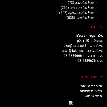
יופי! של סלבס
(73)
יופי! של ציפורניים
(259)
יופי! של קוסמטיקה
(547)
יופי! של שיער
(535)
כתובתנו
טלר תקשורת בע"מ
משעול דר 10, חולון
מייל הנהלה: taler@taler.co.il
מייל מערכת: anat@taler.co.il
טלפון (רב קווי): 03-6839666
פקס: 03-6839626
מדיניות האתר
|
הצהרת נגישות
|
מדיניות פרטיות
| תנאי שימוש