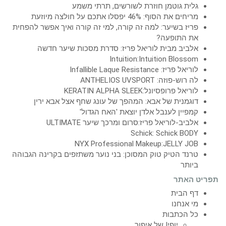
גלית גוטמן חוזרת לשורשים, תרתי משמע
מריחים את הסוף: 46% יפסלו אתכם על חולצה מיוזעת
פריז בשיער: למה זה קורה, למי זה קורה ואיך אפשר להפחית
את התופעה?
אלביב מבית לוריאל פריז: סדרת מסכות שיער חדשה
Intuition:Intuition Blossom
לוריאל פריז: Infallible Laque Resistance
לה רוש-פוזה: ANTHELIOS UVSPORT
לוריאל פרופסיונל:KERATIN ALPHA SLEEK
דוגמנית של אבא: המהפך של עונג שחף אצל אבא ירין
קמפיין לענבל אלדן יוצאת 'האח הגדול'
אלביב-לוריאל פריז:סרום ומרכך שיער ULTIMATE
Schick: Schick BODY
NYX Professional Makeup:JELLY JOB
טרנד הטיק טוק המסוכן: בני נוער משתזפים בקרינה הגבוהה
ביותר
תפריט האתר
דף הבית
מי אנחנו
כל הכתבות
יופי! של איפור