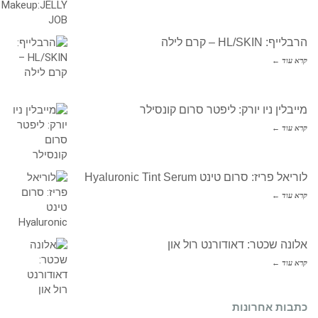
הרבלייף: HL/SKIN – קרם לילה
קרא עוד ←
מייבלין ניו יורק: ליפטר סרום קונסילר
קרא עוד ←
לוריאל פריז: סרום טינט Hyaluronic Tint Serum
קרא עוד ←
אלונה שכטר: דאודורנט רול און
קרא עוד ←
כתבות אחרונות