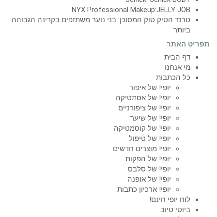
NYX Professional Makeup:JELLY JOB
טרנד הטיק טוק המסוכן: בני נוער משתזפים בקרינה הגבוהה
ביותר
תפריט האתר
דף הבית
מי אנחנו
כל הכתבות
יופי! של איפור
יופי! של אסתטיקה
יופי! של ציפורניים
יופי! של שיער
יופי! של קוסמטיקה
יופי! של טיפול
יופי! מוצרים חדשים
יופי! של הפקות
יופי! של סלבס
יופי! של אופנה
יופי! ארכיון כתבות
לוח יופי חינם!
ביוטי טיוב