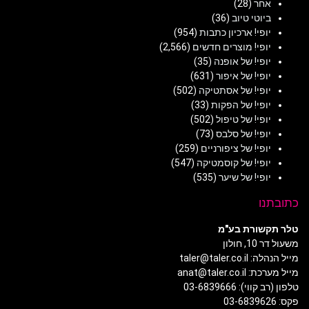
אחר
(28)
ביוטי טיוב
(36)
יופי! ארכיון כתבות
(954)
יופי! מוצרים חדשים
(2,566)
יופי! של אופנה
(35)
יופי! של איפור
(631)
יופי! של אסתטיקה
(502)
יופי! של הפקות
(33)
יופי! של טיפול
(502)
יופי! של סלבס
(73)
יופי! של ציפורניים
(259)
יופי! של קוסמטיקה
(547)
יופי! של שיער
(535)
כתובתנו
טלר תקשורת בע"מ
משעול דר 10, חולון
מייל הנהלה: taler@taler.co.il
מייל מערכת: anat@taler.co.il
טלפון (רב קווי): 03-6839666
פקס: 03-6839626