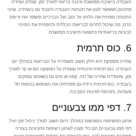
העבודה בישיבה ממושכת איננה בריאה לאורך זמן. שולחן עמידה
מתכוונן מאפשר לגוון את תנוחות העבודה ולעבוד גם בעמידה. שינוי
התנוחה מפחית את הלחץ על הגב ועל הברכיים ומשפר את זרימת
הדם, מה שיכול לתרום לבריאות הכללית ולהפחית את הסיכוי
לבעיות בריאותיות כתוצאה מישיבה ממושכת.
6. כוס תרמית
שתייה מספקת היא חלק חשוב משמירה על הבריאות במהלך יום
העבודה. כוס תרמית איכותית שומרת על המשקה חם או קר לאורך
זמן, ומעודדת שתייה של תה, קפה או מים גם כשאתם עסוקים
בעבודה. כוס תרמית ניידת גם מפחיתה את השימוש בכוסות חד
פעמיות, ותורמת לאיכות הסביבה.
7. דפי ממו צבעוניים
ארגון המשימות והפגישות במהלך היום חשוב לצורך ניהול זמן יעיל.
דפי ממו צבעוניים הם כלי מצוין לארגון רשימות ותזכורות בצורה
מסודרת ומושכת לעין. ניתן להצמיד את הדפים למשטחים שונים