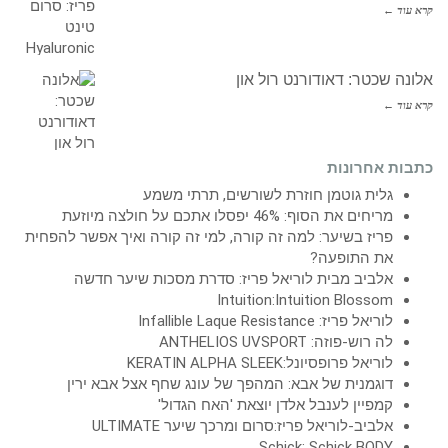
קרא עוד ←
אלונה שכטר: דאודורנט רול און
קרא עוד ←
כתבות אחרונות
גלית גוטמן חוזרת לשורשים, תרתי משמע
מריחים את הסוף: 46% יפסלו אתכם על חולצה מיוזעת
פריז בשיער: למה זה קורה, למי זה קורה ואיך אפשר להפחית
את התופעה?
אלביב מבית לוריאל פריז: סדרת מסכות שיער חדשה
Intuition:Intuition Blossom
לוריאל פריז: Infallible Laque Resistance
לה רוש-פוזה: ANTHELIOS UVSPORT
לוריאל פרופסיונל:KERATIN ALPHA SLEEK
דוגמנית של אבא: המהפך של עונג שחף אצל אבא ירין
קמפיין לענבל אלדן יוצאת 'האח הגדול'
אלביב-לוריאל פריז:סרום ומרכך שיער ULTIMATE
Schick: Schick BODY