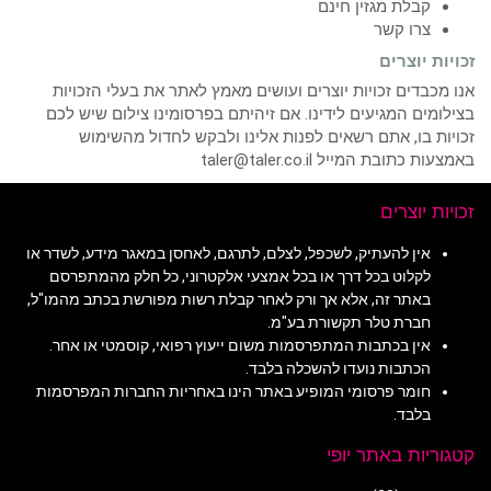
קבלת מגזין חינם
צרו קשר
זכויות יוצרים
אנו מכבדים זכויות יוצרים ועושים מאמץ לאתר את בעלי הזכויות
בצילומים המגיעים לידינו. אם זיהיתם בפרסומינו צילום שיש לכם
זכויות בו, אתם רשאים לפנות אלינו ולבקש לחדול מהשימוש
באמצעות כתובת המייל taler@taler.co.il
זכויות יוצרים
אין להעתיק, לשכפל, לצלם, לתרגם, לאחסן במאגר מידע, לשדר או
לקלוט בכל דרך או בכל אמצעי אלקטרוני, כל חלק מהמתפרסם
באתר זה, אלא אך ורק לאחר קבלת רשות מפורשת בכתב מהמו"ל,
חברת טלר תקשורת בע"מ.
אין בכתבות המתפרסמות משום ייעוץ רפואי, קוסמטי או אחר.
הכתבות נועדו להשכלה בלבד.
חומר פרסומי המופיע באתר הינו באחריות החברות המפרסמות
בלבד.
קטגוריות באתר יופי