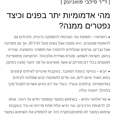
| ד"ר סילבי פואניונק |
מהי אדמומיות יתר בפנים וכיצד
נפטרים ממנה?
● רוזציאה – תופעת עור הגורמת להסמקה כרונית, ולעיתים גם
להופעת פצעונים. היא נפוצה אצל נשים מעל לגיל 30, אך גם מופיעה
אצל גברים. גורמים שעלולים להחמיר את תסמיני התופעה: שהייה
בחום, חשיפה לשמש, סטרס ושתיית אלכוהול. הרוזציאה מתאפיינת
לפעמים בכלי דם מורחבים אשר מופיעים על פני העור (מעין נימים).
● יובש – בעיקר בעונת המעבר, בעקבות שינויים לעיתים קיצונים
במזג האויר מיום ליום, אנו עדים לתופעות יובש שמלווה לעיתים
באדמומיות, קילופים ובגרד. בעלי עור דק ורגיש עשויים לסבול מכך
במהלך העונה כולה.
● עור אלרגני ורגיש – בשימוש במוצר קוסמטי חדש על העור, שימו
לב לרשימת הרכיבים, עור רגיש עלול פתח פריחה או גרד בעקבות
שימוש במוצר לא מתאיםבמקרה כזה יש להפסיק את השימוש במוצר