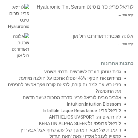
לוריאל פריז: סרום טינט Hyaluronic Tint Serum
קרא עוד ←
אלונה שכטר: דאודורנט רול און
קרא עוד ←
כתבות אחרונות
גלית גוטמן חוזרת לשורשים, תרתי משמע
מריחים את הסוף: 46% יפסלו אתכם על חולצה מיוזעת
פריז בשיער: למה זה קורה, למי זה קורה ואיך אפשר להפחית
את התופעה?
אלביב מבית לוריאל פריז: סדרת מסכות שיער חדשה
Intuition:Intuition Blossom
לוריאל פריז: Infallible Laque Resistance
לה רוש-פוזה: ANTHELIOS UVSPORT
לוריאל פרופסיונל:KERATIN ALPHA SLEEK
דוגמנית של אבא: המהפך של עונג שחף אצל אבא ירין
קמפיין לענבל אלדן יוצאת 'האח הגדול'