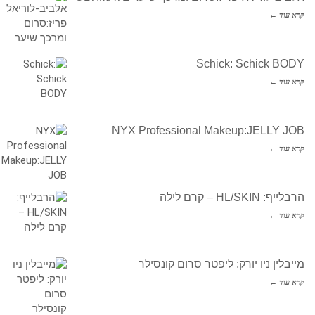
קרא עוד ←
Schick: Schick BODY
קרא עוד ←
NYX Professional Makeup:JELLY JOB
קרא עוד ←
הרבלייף: HL/SKIN – קרם לילה
קרא עוד ←
מייבלין ניו יורק: ליפטר סרום קונסילר
קרא עוד ←