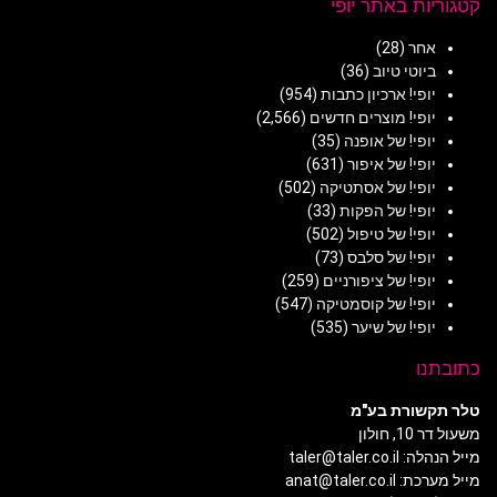
קטגוריות באתר יופי
אחר
(28)
ביוטי טיוב
(36)
יופי! ארכיון כתבות
(954)
יופי! מוצרים חדשים
(2,566)
יופי! של אופנה
(35)
יופי! של איפור
(631)
יופי! של אסתטיקה
(502)
יופי! של הפקות
(33)
יופי! של טיפול
(502)
יופי! של סלבס
(73)
יופי! של ציפורניים
(259)
יופי! של קוסמטיקה
(547)
יופי! של שיער
(535)
כתובתנו
טלר תקשורת בע"מ
משעול דר 10, חולון
מייל הנהלה: taler@taler.co.il
מייל מערכת: anat@taler.co.il