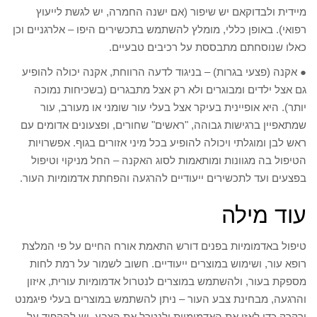
מיידית ולבדוקאם יש שיפור (אם ישנה החמרה, יש לגשת לייעוץ
רפואי). באופן כללי, מומלץ להשתמש בתכשירים היפו – אלרגניים וכן
כאלו שנוסחתם מתבססת על רכיבים טבעיים.
● אקנה (פצעי בגרות) – בניגוד לדעה הרווחת, אקנה יכולה להופיע
גם אצל ילדים ומבוגרים ולא רק אצל מתבגרים (בשכיחות נמוכה
יותר). היא אופיינית בעיקר אצל בעלי עור שומני או מעורב, עור
שמתאפיין ברגישות גבוהה, "ראשים" שחורים, ופצעונים אדומים עם
ראש לבן ומוגלתי ויכולה להופיע בכל מיני אזורים בגוף. אפשרויות
הטיפול בה מגוונות ומותאמות לסוג האקנה – החל מניקוי וטיפול
בפצעים ועד לתכשירים ייעודיים להרגעה והפחתת אדמומיות העור.
עוד מילה
טיפול באדמומיות בפנים דורש התאמת אורח החיים על פי המלצת
רופא עור, ושימוש במוצרים ייעודיים. חשוב לשמור על רמת לחות
מספקת בעור, ולהשתמש במוצרים לנטרול אדמומיות עורית, איזון
והרגעה, מבחינת צבע העור – ניתן להשתמש במוצרים בעלי פיגמנט
ירקרק כדי לאזן את האדמומיות ולנטרל את הצבע. יש להקפיד על