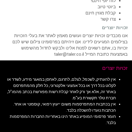
לוח יופי חינם!
ביוטי טיוב
קבלת מגזין חינם
צרו קשר
זכויות יוצרים
אנו מכבדים זכויות יוצרים ועושים מאמץ לאתר את בעלי הזכויות
בצילומים המגיעים לידינו. אם זיהיתם בפרסומינו צילום שיש לכם
זכויות בו, אתם רשאים לפנות אלינו ולבקש לחדול מהשימוש
באמצעות כתובת המייל taler@taler.co.il
זכויות יוצרים
אין להעתיק, לשכפל, לצלם, לתרגם, לאחסן במאגר מידע, לשדר או
לקלוט בכל דרך או בכל אמצעי אלקטרוני, כל חלק מהמתפרסם
באתר זה, אלא אך ורק לאחר קבלת רשות מפורשת בכתב מהמו"ל,
חברת טלר תקשורת בע"מ.
אין בכתבות המתפרסמות משום ייעוץ רפואי, קוסמטי או אחר.
הכתבות נועדו להשכלה בלבד.
חומר פרסומי המופיע באתר הינו באחריות החברות המפרסמות
בלבד.