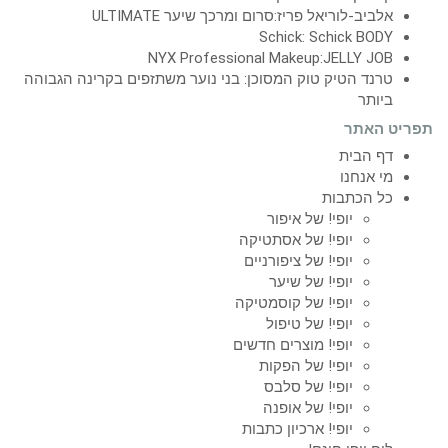
אלביב-לוריאל פריז:סרום ומרכך שיער ULTIMATE
Schick: Schick BODY
NYX Professional Makeup:JELLY JOB
טרנד הטיק טוק המסוכן: בני נוער משתזפים בקרינה הגבוהה
ביותר
תפריט האתר
דף הבית
מי אנחנו
כל הכתבות
יופי! של איפור
יופי! של אסתטיקה
יופי! של ציפורניים
יופי! של שיער
יופי! של קוסמטיקה
יופי! של טיפול
יופי! מוצרים חדשים
יופי! של הפקות
יופי! של סלבס
יופי! של אופנה
יופי! ארכיון כתבות