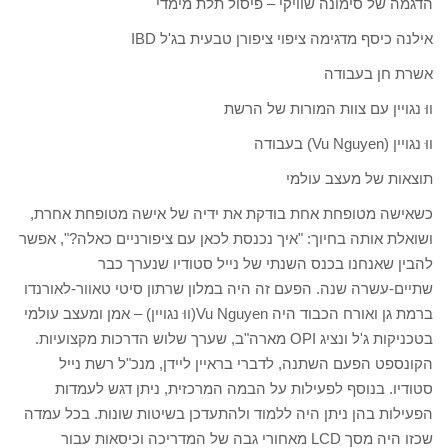
הדגמה של סימונה שוויקי – פיסול תלת מימדי
אילנה כיסף מדגימה ציפוי ציפורן טבעית בג'ל IBD
אשרת חן בעבודה
ווּ נגויין עם צוות המורות של הרשת
ווּ נגויין (Vu Nguyen) בעבודה
תוצאות של מעצב עולמי
כשאישה מטופחת אחת בודקת את ידיה של אישה מטופחת אחרת,
ושואלת אותה בחיוך: "איך נכנסת לכאן עם ציפורניים כאלה?", אפשר
להבין שאנחנו בכנס השנתי של נייל סטודיו שנערך כבר
שתיים-עשרה שנה. הפעם זה היה במלון שרתון סיטי טאוור-לאורנדו
ברמת גן ואורח הכבוד היה Vu Nguyen(ווּ נגויין) – אמן ומעצב עולמי
בטכניקות ג'ל ונציג OPI מארה"ב, שערך שלוש הדרכות מקצועיות.
הקונספט הפעם השתנה, לדברי בראיין ליידן, מנכ"ל רשת נייל
סטודיו. בנוסף לפעילות על הבמה המרכזית, ניתן דגש לעמדות
הפעילות בהן ניתן היה ללמוד ולהתעדכן בשיטות שונות. בכל עמדה
שכזו היה מסך LCD מאחורי גבה של המדריכה וכיסאות עבור