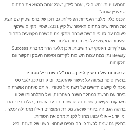
המתעניינות. "חשוב לי", אמר ליידן, "שכל אחת תמצא את התחום
שמעניין אותה".
הכנס כלל, מלבד העמדות הפעילות, גם דוכן של בועז שטיין שם הציג
את החידושים בתחום האיפור של קיץ 2011. שטיין מקיים שיתוף
פעולה עם סניפי הרשת שבהם מתקיימת הכשרה מקצועית בתחום
האיפור המקצועי על-פי תוכניות הלימוד שלו.
גם לקידום העסקי יש חשיבות, ולכן אלעד הדר מחברת Success
Beauty נתן כמה עצות חשובות לקידום וטיפוח העסק והקשר עם
הלקוחות.
הבשורות של בראיין ליידן – מנכ"ל רשת נייל סטודיו
בראיין סיפר בגאווה על אישור שהתקבל יום קודם לכן, לגבי סט
מכחולי קישוט חדשים של רשת נייל סטודיו, אותם פיתחה אושרת חן
ביחד עם הרשת במהלך השנה האחרונה, ועל התלהבותו של ווּ
מאבקות הקישוט, שפיתחה הרשת ביחד עם אושרת, שלדברי ווּ, הם
בדרגה הגבוהה ביותר שראה. מכירת המוצרים האלו מתחילה עכשיו,
ומי יודע – אולי יבואו מחו"ל לקנות מהם את הסודות.
בראיין גם שמח לבשר כי הם צופים שהחצי השני של השנה יביא