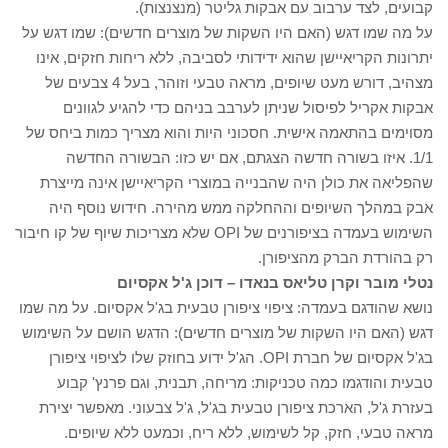
קבועים, לצד ערבוב עם אבקות גליטר (מנצנצות).
על מה שמו דגש (האם היו השקות של מוצרים חדשים): שמו דגש על
יתרונות הקריאיישן שהוא ידידותי לסביבה, ללא ריחות חזקים, אינו
מצהיב, דורש מעט שיופים, מראה טבעי וזוהר, בעל 4 צבעים של
אבקות אקריל לפיסול שניתן לערבב בניהם כדי להגיע לגוונים
מסוימים בהתאמה אישית. חסכוני היות והוא מצריך כמות ביחס של
1/1. איזו בשורה חדשה הצגתם, אם יש כזו: הבשורה החדשה
שהפליאה את כולן היה שהבנייה במוצרי הקריאיישן אינה מייצרת
אבק במהלך השיופים וההחלקה ממש מהירה. חידוש נוסף היה
השימוש בעמדה בציפורנים של OPI שלא מצריכות שיוף של קו חיבור
רק בהורדת הברק מהציפורן.
נטלי מובר וקרן טליאס בנאדו – דוכן ג'ל אקסיום
נושא שהודגם בעמדה: ציפוי ציפורן טבעית בג'ל אקסיום. על מה שמו
דגש (האם היו השקות של מוצרים חדשים): הדגש הושם על השימוש
בג'ל אקסיום של חברת OPI. הג'ל ידוע בחוזק שלו לציפוי ציפורן
טבעית והודגמו כמה טכניקות: מריחה, תבנית, וגם פרנץ' קבוע
בעזרת ג'ל, הארכת ציפורן טבעית בג'ל, ג'ל צבעוני. מאפשר יצירת
מראה טבעי, חזק, קל לשימוש, ללא ריח, וכמעט ללא שיופים.