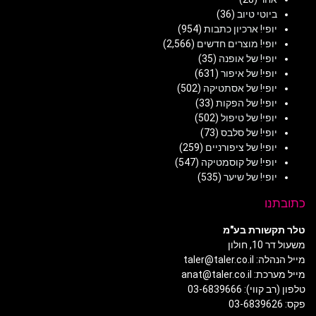
ביוטי טיוב
(36)
יופי! ארכיון כתבות
(954)
יופי! מוצרים חדשים
(2,566)
יופי! של אופנה
(35)
יופי! של איפור
(631)
יופי! של אסתטיקה
(502)
יופי! של הפקות
(33)
יופי! של טיפול
(502)
יופי! של סלבס
(73)
יופי! של ציפורניים
(259)
יופי! של קוסמטיקה
(547)
יופי! של שיער
(535)
כתובתנו
טלר תקשורת בע"מ
משעול דר 10, חולון
מייל הנהלה: taler@taler.co.il
מייל מערכת: anat@taler.co.il
טלפון (רב קווי): 03-6839666
פקס: 03-6839626