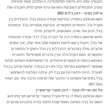
העבודה עמה היא בדומה לפלסטלינה. ווּ התלהב מאוד מהרמה
ומטיב המכחולים והאבקות והוא אף צירף אותם לתיק העבודה שלו.
אילנה כסיף – דוכן ג'לים IBD
נושא שהודגם בעמדה: טכניקות עבודה נכונות בג'ל, ההבדלים בין
אקריל וג'ל, החומרים המקשרים, טכניקות אקווריום בג'ל, קישוטים
בג'ל, פינק אנד וואיט, טשטושים, תיקונים, ומילוי.
הדגש שהושם בעמדה היה על הבנייה בג'ל, דרכי עבודה ותכונותיו
של הג'ל. הקהל ביקש לראות הדגמות שלב אחר שלב, איך עושים
פרנצ'ים, מילוי בפרנצ'ים, ההבדלים בין הג'ל והאקריל והחומרים
המקשרים. האם הקהל גילה עניין בדברים ספציפיים? התעניינו
בשימוש בחומרים מקשרים איכותיים. כל המשתתפות הופתעו לגלות
שאפשר להשתמש בפרימר בג'ל ולא רק בבונדר, שיטות שילוב בין ג'ל
לאקריל, היתה התעניינות גם בג'ל לק. אילנה המליצה להשתמש
בג'ל בסיס של אקסיום כי החיבור שלו לציפורן הרבה יותר טוב ועמיד
משל IBD.
טל חנו ואיילה עובד – דוכן מוצרי קריאשיין
נושא שהודגם בעמדה: בניית אקריל במוצרי קריאיישן תוך מתן דגש
הושם על בניה בשיטה האמריקאית כלומר בנייה בתבניות ופרנצ'ים