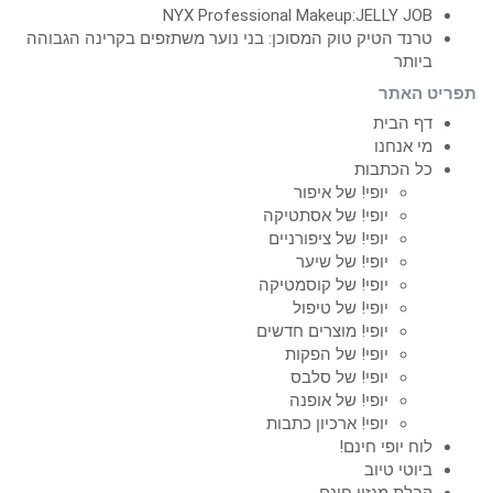
NYX Professional Makeup:JELLY JOB
טרנד הטיק טוק המסוכן: בני נוער משתזפים בקרינה הגבוהה
ביותר
תפריט האתר
דף הבית
מי אנחנו
כל הכתבות
יופי! של איפור
יופי! של אסתטיקה
יופי! של ציפורניים
יופי! של שיער
יופי! של קוסמטיקה
יופי! של טיפול
יופי! מוצרים חדשים
יופי! של הפקות
יופי! של סלבס
יופי! של אופנה
יופי! ארכיון כתבות
לוח יופי חינם!
ביוטי טיוב