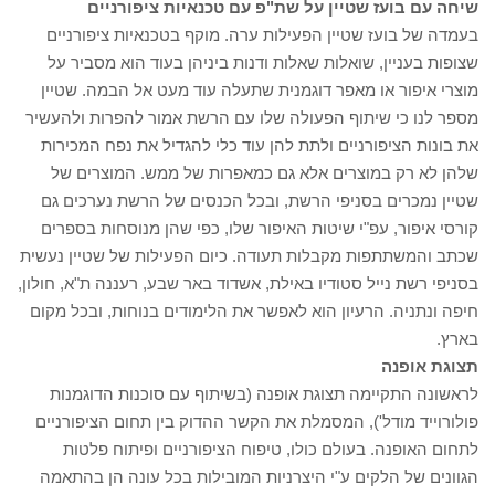
שיחה עם בועז שטיין על שת"פ עם טכנאיות ציפורניים
בעמדה של בועז שטיין הפעילות ערה. מוקף בטכנאיות ציפורניים
שצופות בעניין, שואלות שאלות ודנות ביניהן בעוד הוא מסביר על
מוצרי איפור או מאפר דוגמנית שתעלה עוד מעט אל הבמה. שטיין
מספר לנו כי שיתוף הפעולה שלו עם הרשת אמור להפרות ולהעשיר
את בונות הציפורניים ולתת להן עוד כלי להגדיל את נפח המכירות
שלהן לא רק במוצרים אלא גם כמאפרות של ממש. המוצרים של
שטיין נמכרים בסניפי הרשת, ובכל הכנסים של הרשת נערכים גם
קורסי איפור, עפ"י שיטות האיפור שלו, כפי שהן מנוסחות בספרים
שכתב והמשתתפות מקבלות תעודה. כיום הפעילות של שטיין נעשית
בסניפי רשת נייל סטודיו באילת, אשדוד באר שבע, רעננה ת"א, חולון,
חיפה ונתניה. הרעיון הוא לאפשר את הלימודים בנוחות, ובכל מקום
בארץ.
תצוגת אופנה
לראשונה התקיימה תצוגת אופנה (בשיתוף עם סוכנות הדוגמנות
פולורוייד מודל'), המסמלת את הקשר ההדוק בין תחום הציפורניים
לתחום האופנה. בעולם כולו, טיפוח הציפורניים ופיתוח פלטות
הגוונים של הלקים ע"י היצרניות המובילות בכל עונה הן בהתאמה