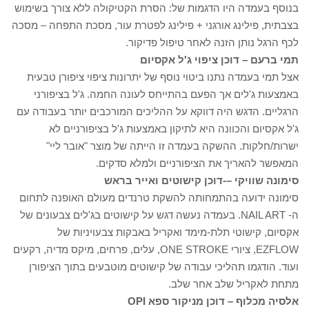
בנוסף בעמדה היו הדגמות של: הסרת הקטיקולה ללא צורך בשימוש
בצבתית, פילינג אורגני + פילינג לפטרת עור, מסכת התפחה – מסכה
לכף הרגל נותן הזנה לאחר טיפול פדיקור.
תמי ברעם – דוכן ציפוי ג'ל אקסיום
אצל תמי בעמדה נתנו ביטוי נוסף של יתרונות ציפוי ציפורן טבעית
באמצעות ג'לים אך הפעם בהתייחס לעונה החמה. ג'ל בציפורני
הרגליים. הדגש היה דווקא על ההליכים המורכבים יותר בעבודה עם
ג'ל אקסיום והכוונה היא לתיקון באמצעות ג'ל בציפורניים לא
ישרות/חלקות. ההשקה בעמדה זו הייתה של מוצר "אובר ליי"
המאפשר להאריך את הציפורניים ולמלא סדקים.
סימונה שוויקי –-דוכן קישוטים ואייר בראש
סימונה ידועה בהתמחותה להשקת טרנדים מעולם האופנה לתחום
ה- NAIL ART. בעמדה נעשה דגש על קישוטים בג'לים צבעונים של
אקסיום, קישוטי תלת-מימד ואקריל באבקות צבעויניות של
EZFLOW, ציורי ONE STROKE, עלים, פרחים, מיקס מדיה, רקעים
ועוד. הודגמו תהליכי עבודה של קישוטים מוטבעים בתוך הציפורן
מתחת לאקריל שלב אחר שלב.
אלסיה מכלוף – דוכן מניקור ספא OPI