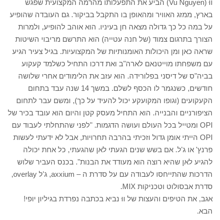
ווּ (Vu Nguyen) הביע את התפעלותו מהרמה המקצועית שפגש
בארץ, ממזג האוויר ומהאופן בו התקבל בביקור. גם העובדה שהופיע
על במה כל כך גדולה מצאה חן בעיניו. הוא אוהב להופיע, ולמרות
הצורך בתרגום צמוד (של חנה עטייה) הוא התרשם מריבוי השיטות
שראה כאן ומן היכולות האומנותיות של המקצועיות. בגיל צעיר הגיע
עם משפחתו מוייטנאם לארה"ב ואת דרכו התחיל כשלמד קעקוע
בביה"ס של דיסני בפלורידה. הוא עזב את הלימודים אחרי שלושה
חודשים, כשנגמר לו הכסף לשלם. במשך 14 שנה עבד בתחום
הקעקועים (וגופו המקועקע יכול להעיד על כך), ומשם עבר לתחום
הציפורניים והבנייה. הוא התחיל מעסק קטן והיום הוא עובד בכיר של
OPI ומטייל בכל העולם ועושה הדגמות. "לפני שהתחלתי לעבוד עם
OPI הייתי אומן גדול וזכיתי בהרבה תחרויות, אבל לא ידעתי לעשות
פרנץ' או ג'ל. אם בשש שנים הגעתי לאן שהגעתי, כל אחת יכולה
להגיע לאן שהיא רוצה הוא מעודד את הבנות". בכנס העביר שלוש
הדרכות שהתייחסו לעבודה עם על סדרת ה – axxium, ג'ל overlay,
סדרת אבסולוט וטכניקות MIX.
אגב, את הטיפים והעצות של ווּ נביא בכתבה נפרדת בגיליון יופי!
הבא.