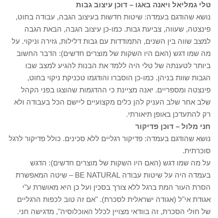
טלי גמליאל ויאנה באגו – דוכן עיצוב גבות
נושא שהודגם בעמדה: שיטות חדשות בעיצוב הגבה, עבודה בחוט,
פינצטה, שעווה, צביעת גבות. כמו-כן עיצוב הגבה, הבאת הגבה
למצב שווה בין השנים, התמודדות עם גבות דלילות, גזירה וניקוי. על
מה שמו דגש (האם היו השקות של מוצרים חדשים): הדבר החשוב
ביותר לטענתה של טלי היה ללמד את הבנות להגיע למצב שבו
הגבות שוות בניהן. כמו-כן הוסברו והודגמו טכניקת ניקוי בחוט,
פינצטה ומספריים. יאנה מציינת כי ההדגמות שהוצגו בפני הקהל
שלב אחר שלב העניק להן כלים מקצועיים ליישם הכל בעבודה ולא
רק להתעדכן באופן תיאורתי.
חני מלול – דוכן פדיקור
נושא שהודגם בעמדה: פדיקור רגליים ללא סכינים. כולל פדיקור לרגל
סוכרתית.
על מה שמו דגש (האם היו השקות של מוצרים חדשים): הדגש
בעמדה היה על שיטות עבודה BE NATURAL – שיטה המאפשרת
הסרת העור המת ברגל ללא צורך בסכין ועל כן היא מאושרת ע"י
אגודת אי"ל (אגודה ישראלית לסכרת). "אם זה טוב לכפות הרגליים
של חולי הסכרת, זה בוודאי מצויין לכלל האוכלוסיה", מדגישה חני.