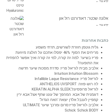
קרא עוד ←
אלונה שכטר: דאודורנט רול און
קרא עוד ←
כתבות אחרונות
גלית גוטמן חוזרת לשורשים, תרתי משמע
מריחים את הסוף: 46% יפסלו אתכם על חולצה מיוזעת
פריז בשיער: למה זה קורה, למי זה קורה ואיך אפשר להפחית
את התופעה?
אלביב מבית לוריאל פריז: סדרת מסכות שיער חדשה
Intuition:Intuition Blossom
לוריאל פריז: Infallible Laque Resistance
לה רוש-פוזה: ANTHELIOS UVSPORT
לוריאל פרופסיונל:KERATIN ALPHA SLEEK
דוגמנית של אבא: המהפך של עונג שחף אצל אבא ירין
קמפיין לענבל אלדן יוצאת 'האח הגדול'
אלביב-לוריאל פריז:סרום ומרכך שיער ULTIMATE
Schick: Schick BODY