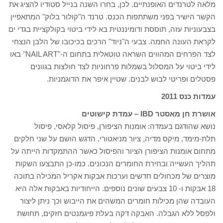
מלאה לטרנדים האופנתיים. לכן, בחרו השנה בנייל סטודיו להציג את
הקשר הישיר בפני משתתפות הכנס. טרנד ה"קולור בלוק" המתאפיין
בצבעוניות עזה, תוססת ודומיננטית בא לידי ביטוי בקולקציית בגדי ים
לקראת העונה החמה. צבעי ה"ניוד" הרכים בכיכובו של הלבן הנצחי
לצד הפרחים המהווים השראה טוטאלית בתחום ה-"NAIL ART" באו
לידי ביטוי על המסלול בשמלות פרחוניות לצד חולצות בגוונים
פסטלים ופריטי לבוש לבנים. שטיין איפר את הדוגמניות.
עמדות כנס 2011
אושרת חן מאסטר IBD – עמדת קישוטים
נושא שהודגם בעמדה: אומנות הציפורן, פיסול קלאסי, פיסול
תלת-מימד, מיקס מדיה, ציור מניאטורי. הדגש הושם על שני חלקים
מתחום אומנות הציפורן הציור והפיסול כאשר ההתמקדות הייתה על
תהליך העשייה ובחירת החומרים הנכונים. כמו-כן התבצעו השקות
מוצרים של מכחולים חדשים וערכות אבקות אקריל המכילה בתוכה
18 אבקות ו- 10 צבעים שונים נוספים. הייחודיות באבקות אלה היא
העובדה שהן מכילות חומרים המשהים את הייבוש וכך ניתן ליצור
ולפסל ללא הגבלה. האבקה דקה בעלת פיגמנטים חזקים, תחושת