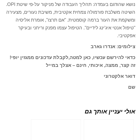
נושא שהודגם בעמדה: תהליך העבודה של מניקור על-פי שיטת OPI.
השיטה משלבת פורמולה צמחית אקטיבית, משיבת נעורים, מצעירה
ומשקמת את העור ברמה קוסמטית. "אם תרצו", אומרת אליסיה
"טיפול אנטי איג'ינג לידיים". הטיפול עצמו מפנק וריחני ובעיקר
אפקטיבי.
צילומים: אנדרו גארב
כדאי להירשם עכשיו, כאן למטה,לקבלת עדכונים ממגזין יופי!
זה קצר, ממצה, איכותי, חינם – אצלך במייל
דואר אלקטרוני
שם
אולי יעניין אותך גם