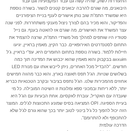
התעוררות לשוק, שהיה קשה גם עבור המקצועיות וגם עבור
היבואנים, מה שגרם להרבה יבואנים קטנים לנשור. בשורה נוספת
היא שמשרד התמ"ת שוב נותן אישורים לענף בניית הציפורניים
והפדיקור, והוא מכיר בהם לצורך ניצול מענקי משתחררות. לפני שנה
עצר המשרד את האישורים, מה שגרם אז להאטה בענף. גם נייל
סטודיו היו שותפים למהלך מול משרדי התמ"ת, שרצה להצמיד את
התחום לסטנדרטים האירופאיים. כבר הקיץ, מאמין בראיין, יגיעו
חיילות ללמוד. בשורה נוספת בתחום החומרים היא, עפ"י בראיין, ג'ל
axxuim בבקבוק והוא מאמין שהוא יכבוש את המדינה תוך כמה
חודשים. "להבדיל מכל האחרים, ניתן לייבש אותו עם מנורת LED
בשלושים שנויות. הג'ל תפס תאוצה בארץ, והוא כבר מהווה חמישים
אחוזים מהמכירות שלנו. הג'ל נתפס בציבור ובקרב הטכנאיות כבריא
יותר, ללא ריחות ובמכוני ספא ומלונות זו השיטה המובילה. כל מי
שעבדה עם האקריל, עוברת לאקסיום. אחת הבעיות עם הג'ל היא
בעיית הספיגה. OPI המציאה בסיס שמונע התכווצות לג'לים. המוצר
הזה יכול להפוך כל ג'ל בינוני לטוב יותר בכך שהוא גורם לג'ל שלא
להתכופף ולא להתרומם".
הדרכה עולמית