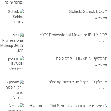
Schick: Schick BODY
קרא עוד ←
NYX Professional Makeup:JELLY JOB
קרא עוד ←
הרבלייף: HL/SKIN – קרם לילה
קרא עוד ←
מייבלין ניו יורק: ליפטר סרום קונסילר
קרא עוד ←
לוריאל פריז: סרום טינט Hyaluronic Tint Serum