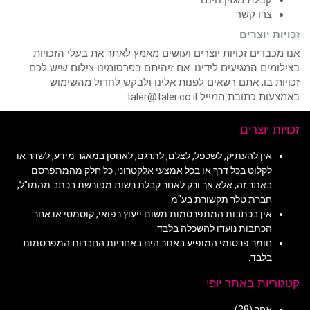
קבלת מגזין חינם
צרו קשר
זכויות יוצרים
אנו מכבדים זכויות יוצרים ועושים מאמץ לאתר את בעלי הזכויות
בצילומים המגיעים לידינו. אם זיהיתם בפרסומינו צילום שיש לכם
זכויות בו, אתם רשאים לפנות אלינו ולבקש לחדול מהשימוש
באמצעות כתובת המייל taler@taler.co.il
זכויות יוצרים
אין להעתיק, לשכפל, לצלם, לתרגם, לאחסן במאגר מידע, לשדר או
לקלוט בכל דרך או בכל אמצעי אלקטרוני, כל חלק מהמתפרסם
באתר זה, אלא אך ורק לאחר קבלת רשות מפורשת בכתב מהמו"ל,
חברת טלר תקשורת בע"מ.
אין בכתבות המתפרסמות משום ייעוץ רפואי, קוסמטי או אחר.
הכתבות נועדו להשכלה בלבד.
חומר פרסומי המופיע באתר הינו באחריות החברות המפרסמות
בלבד.
קטגוריות באתר יופי
אחר
(28)