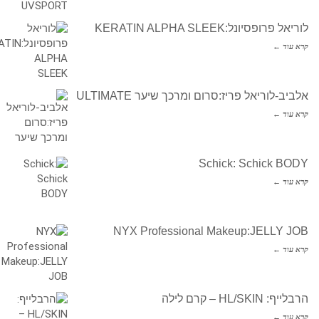
לוריאל פרופסיונל:KERATIN ALPHA SLEEK
קרא עוד ←
אלביב-לוריאל פריז:סרום ומרכך שיער ULTIMATE
קרא עוד ←
Schick: Schick BODY
קרא עוד ←
NYX Professional Makeup:JELLY JOB
קרא עוד ←
הרבלייף: HL/SKIN – קרם לילה
קרא עוד ←