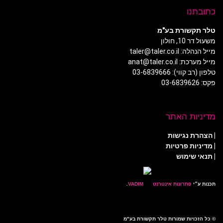
כתובתנו
טלר תקשורת בע"מ
משעול דר 10, חולון
מייל הנהלה: taler@taler.co.il
מייל מערכת: anat@taler.co.il
טלפון (רב קווי): 03-6839666
פקס: 03-6839626
מדיניות האתר
|
הצהרת נגישות
|
מדיניות פרטיות
| תנאי שימוש
תכנות ע״י
פתרונות אינטרנט
.
© כל הזכויות שמורות טלר תקשורת בע"מ