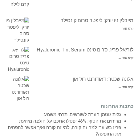
מייבלין ניו יורק: ליפטר סרום קונסילר
קרא עוד ←
לוריאל פריז: סרום טינט Hyaluronic Tint Serum
קרא עוד ←
אלונה שכטר: דאודורנט רול און
קרא עוד ←
כתבות אחרונות
גלית גוטמן חוזרת לשורשים, תרתי משמע
מריחים את הסוף: 46% יפסלו אתכם על חולצה מיוזעת
פריז בשיער: למה זה קורה, למי זה קורה ואיך אפשר להפחית
את התופעה?