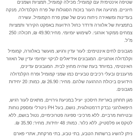
שטיפה אינטימית עם קמומיל: מכילה קמומיל, תמציות ושמנים
חיוניים. מרגיעה את העור בזכות הסגולות של פרח הקלנדולה, מנקה
בעדינות ומשאירה ניחוח נעים של שמן פרח הקמומיל. עשירה
בתמציות של אלוורה ודרדר כחול הידועות באפקט הקירור ותמציות
צמחים ממקור אורגני. לשימוש יומיומי. מחיר:49.90 ₪, תכולה: 250
מ"ל.
מגבונים לחים אינטימים: לעור עדין ורגיש, מועשר באלוורה, קמומיל
וקלנדולה אורגניים. המגבונים אידיאלים לניקוי יומיומי עדין של האזור
האינטימי, במיוחד בעת שהיה מחוץ לבית. המגבונים עדינים,
מרעננים ובעלי רכיבים טבעיים כמו שמני קמומיל ופרח הקלנדולה
הידועים ביכולת ההרגעה שלהם. מחיר: 26.90 ₪, כמות: 20 יחידות
מגבונים.
מגן תחתון באריזת חיסכון: יעיל במניעת גירויים, מתאים לעור רגיש,
היפואלרגני נבדק דרמטולוגית, נושם, בעל PH ניטרלי ומספק נוחות
ובטיחות מרביים. ללא מרכיבי ספיגה פטרוכימיים, נטול בושם, ללא
לטקס או פלסטיק, ללא כלור. כמות: 48 יחידות. מחיר: 35.90 ₪.
ניתן להשיג ברשתות הטבע, בתי טבע, בתי מרקחת, אתרי פארם