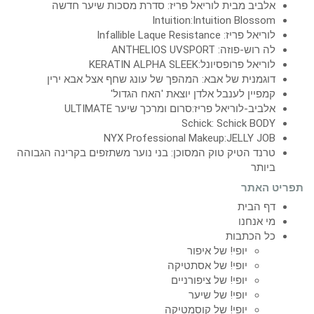
אלביב מבית לוריאל פריז: סדרת מסכות שיער חדשה
Intuition:Intuition Blossom
לוריאל פריז: Infallible Laque Resistance
לה רוש-פוזה: ANTHELIOS UVSPORT
לוריאל פרופסיונל:KERATIN ALPHA SLEEK
דוגמנית של אבא: המהפך של עונג שחף אצל אבא ירין
קמפיין לענבל אלדן יוצאת 'האח הגדול'
אלביב-לוריאל פריז:סרום ומרכך שיער ULTIMATE
Schick: Schick BODY
NYX Professional Makeup:JELLY JOB
טרנד הטיק טוק המסוכן: בני נוער משתזפים בקרינה הגבוהה
ביותר
תפריט האתר
דף הבית
מי אנחנו
כל הכתבות
יופי! של איפור
יופי! של אסתטיקה
יופי! של ציפורניים
יופי! של שיער
יופי! של קוסמטיקה