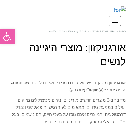
תפריט
פתח סרגל
ראשי
»
יופי! מוצרים חדשים
»
אורגניקזון: מוצרי היגיינה לנשים
אורגניקזון: מוצרי היגיינה
לנשים
אורגניקזון משיקה בישראל סדרת מוצרי היגיינה לנשים של המותג
הבינלאומי Organ(y)c (אורגניק).
מדובר ב-3 מוצרים חדשים אורגניים, נקיים מכימיקלים מזיקים,
יעילים במניעת גירויים, מתאימים לעור רגיש, היפואלרגני ונבדקו
דרמטולוגית. המוצרים אינם נוסו על בעלי חיים, הם נושמים, בעלי
PH נייטראלי ומספקים נוחות ובטיחות מירביים.