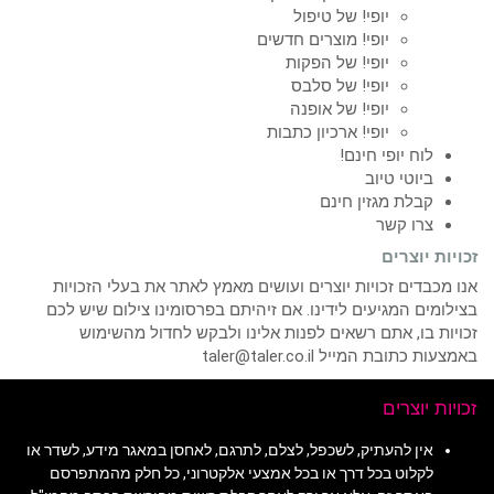
יופי! של טיפול
יופי! מוצרים חדשים
יופי! של הפקות
יופי! של סלבס
יופי! של אופנה
יופי! ארכיון כתבות
לוח יופי חינם!
ביוטי טיוב
קבלת מגזין חינם
צרו קשר
זכויות יוצרים
אנו מכבדים זכויות יוצרים ועושים מאמץ לאתר את בעלי הזכויות
בצילומים המגיעים לידינו. אם זיהיתם בפרסומינו צילום שיש לכם
זכויות בו, אתם רשאים לפנות אלינו ולבקש לחדול מהשימוש
באמצעות כתובת המייל taler@taler.co.il
זכויות יוצרים
אין להעתיק, לשכפל, לצלם, לתרגם, לאחסן במאגר מידע, לשדר או
לקלוט בכל דרך או בכל אמצעי אלקטרוני, כל חלק מהמתפרסם