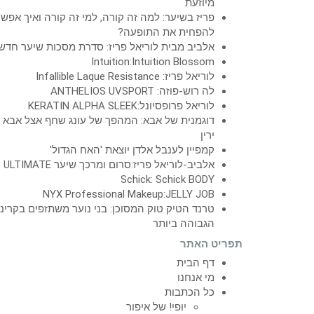
מיוזעת
פריז בשיער: למה זה קורה, למי זה קורה ואיך אפש
להפחית את התופעה?
אלביב מבית לוריאל פריז: סדרת מסכות שיער חדש
Intuition:Intuition Blossom
לוריאל פריז: Infallible Laque Resistance
לה רוש-פוזה: ANTHELIOS UVSPORT
לוריאל פרופסיונל:KERATIN ALPHA SLEEK
דוגמנית של אבא: המהפך של עונג שחף אצל אבא
ירין
קמפיין לענבל אלדן יוצאת 'האח הגדול'
אלביב-לוריאל פריז:סרום ומרכך שיער ULTIMATE
Schick: Schick BODY
NYX Professional Makeup:JELLY JOB
טרנד הטיק טוק המסוכן: בני נוער משתזפים בקרינ
הגבוהה ביותר
תפריט האתר
דף הבית
מי אנחנו
כל הכתבות
יופי! של איפור