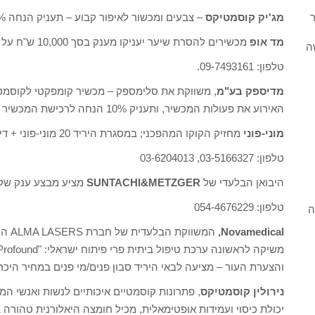
מג'יק קוסמטיקס
– צבעים ומכשור לאיפור קבוע – תעניק הנחה 25% על כל המוצרים. טל: 03-9619661
ר
מד אופ
מכשירים להסרת שיער יעניקו מענק בסך 10,000 ש"ח על כל רכישת מכשירמבית מדאופ ביריד היופי.
ה
טלפון: 09-7493161.
מדיספק בע"מ
, משווקת את סלימספק – מכשיר קומפקטי לקוסמטיק
האירוע את פעולות המכשיר, ותעניק 10% הנחה לרכישת המכשיר במהלך היריד. טלפון: 052-2606140
מוני-פוני
מחזיק הקוקו המהפכני; במסגרת היריד 20 מוני-פוני + דיספליי 100 ש"ח במקום 200 ש"ח.
טלפון: 03-5166327, 03-6204013
היבואן הבלעדי של
SUNTACHI&METZGER
מציע מבצע ענק של 1+1 על כל המלאי, מלבד F1031
טלפון: 054-4676229
ה
Novamedical,
המשו
והצערת העור – מציעה לבאי היריד סבון פנים/מי פנים במחיר היכרות של 50 ₪ במקום 135 ₪. טלפון: 5
נירולין קוסמטיקס
, פתרונות קוסמטיים איכותיים לנשות ואנשי המקצ