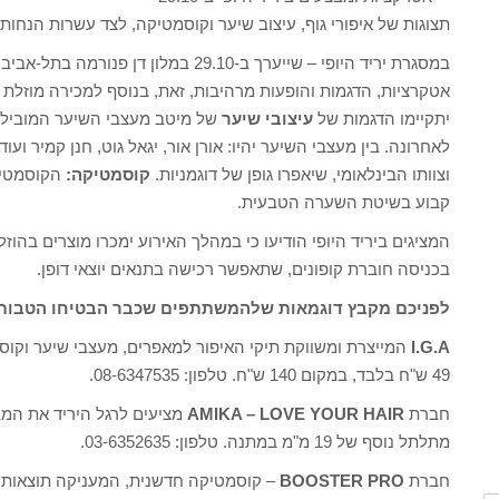
תצוגות של איפורי גוף, עיצוב שיער וקוסמטיקה, לצד עשרות הנחות
אטקרציות, הדגמות והופעות מרהיבות, זאת, בנוסף למכירה מוזלת 
יתקיימו הדגמות של
עיצובי שיער
של מיטב מעצבי השיער המוביל
לאחרונה. בין מעצבי השיער יהיו: אורן אור, יגאל גוט, חנן קמיר ועוד
וצוותו הבינלאומי, שיאפרו גופן של דוגמניות.
קוסמטיקה:
הקוסמטיאי
קבוע בשיטת השערה הטבעית.
המציגים ביריד היופי הודיעו כי במהלך האירוע ימכרו מוצרים בהוז
בכניסה חוברת קופונים, שתאפשר רכישה בתנאים יוצאי דופן.
לפניכם מקבץ דוגמאות שלהמשתתפים שכבר הבטיחו הטבות יי
I.G.A
המייצרת ומשווקת תיקי האיפור למאפרים, מעצבי שיער וקוסמ
49 ש"ח בלבד, במקום 140 ש"ח. טלפון: 08-6347535.
חברת
AMIKA – LOVE YOUR HAIR
מתלתל נוסף של 19 מ"מ במתנה. טלפון: 03-6352635.
חברת
BOOSTER PRO