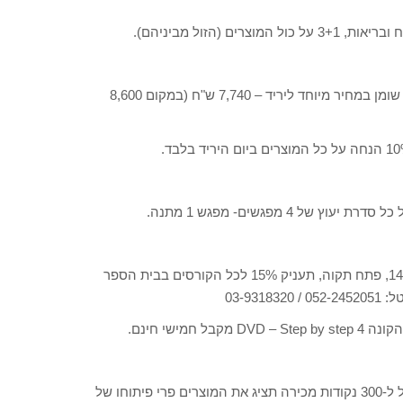
רים (הזול מביניהם).
יציגו מכשיר Cryo Tube לפירוק והרס תאי שומן במחיר מיוחד ליריד – 7,740 ש"ח (במקום 8,600
של 4 מפגשים- מפגש 1 מתנה.
, בית ספר לעיצוב שיער, רחוב ההסתדרות 14, פתח תקוה, תעניק 15% לכל הקורסים בבית הספר
03-9
לאיפור מקצועי, בית ספר לאיפור ו-3 סניפים ומעל ל-300 נקודות מכירה תציג את המוצרים פרי פיתוחו של