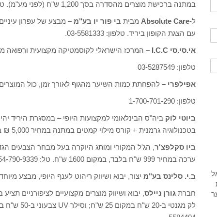
במתנה ברכישת מוצרים מהסדרה בסך 1,200 ש"ח (לפני מע"מ). טלפון 1-700-706-123.
ל-
Absolute Care
מבית
בי פור יו בע"מ
עם הצגת הקופון ביריד. טלפון: 03-5581333.
אי.סי.סי I.C.C
– המרכז הישראלי לקוסמטיקה מקצועית ורפואה משלימה; עד 50% הנחה על כל
טלפון: 03-5287549
אפילפרי –
להפחתת כמות השיער מהגוף לאורך זמן, כול המוצרים בדוכן -EPILFREE ב-17% הנחה (המ
טלפון: 1-700-701-290
ביוטי לוק
ביה"ס הבינלאומי למקצועות היופי – במסגרת היריד יהי
בטכנולוגיה גרמנית + קורס מילוי קמטים במתנה במחיר 5,000 ₪ בלבד. טלפון: 09-7454808.
ביו סקלפצ'ר
, הג'ל המקורי ומותג היוקרה בעל מבחר הצבעים הגדו
ערכה במחיר 999 ש"ח בלבד, במקום 1600 ש"ח. טל: 054-790-9339
ב.י. סלינס בע"מ
יצור, יבוא ושיווק ריהוט לענף היופי, מבצע מיוחד: כל ה
חברת
גורן ניילס