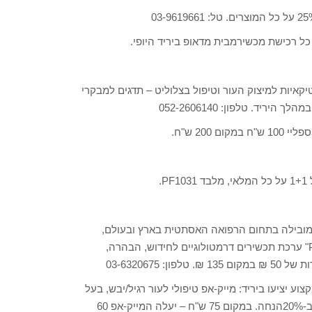
איות למיצוק העור וטיפול בצלוליט – תדגים למבקרי
P.
וקת הבלעדית של חברת ALMA LASERS המובילה בתחום הרפואה האסתטית בארץ ובעולם,
משיקה לראשונה ערכת טיפול ביתית פרי פיתוח ישראלי: "Profound" ערכת תכשירים דרמטולוגיים לחידוש, הבהרה,
03-632067
וע יציעו ביריד: מייק-אפ טיפולי לעור רגיל/יבש, בעל
יכולת כיסוי ועמידות אופטימאלית, מכיל חומצה היאלורנית טהורה ב-20%הנחה. במקום 75 ש"ח – יעלה המייק-אפ 60