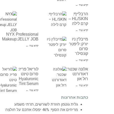
קרא עוד ←
הרבלייף:
HL/SKIN –
קרם לילה
קרא עוד ←
NYX Professional
מייבלין ניו
Makeup:JELLY JOB
יורק: ליפטר
קרא עוד ←
סרום
קונסילר
קרא עוד ←
אלונה שכטר:
לוריאל פריז:
דאודורנט
סרום טינט
רול און
Hyaluronic
Tint Serum
קרא עוד ←
קרא עוד ←
כתבות אחרונות
גלית גוטמן חוזרת לשורשים, תרתי משמע
מריחים את הסוף: 46% יפסלו אתכם על חולצה