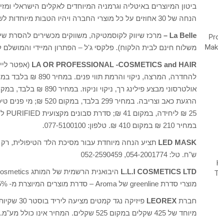
ביטון המיוצרים באיטליה וגרמניה המיוחדים לאקלים הישראלי ומזי
הנחה של 30 אחוזים על כל מוצרי החברה ויהיו הטבות מיוחדות לשיווק. טלפון: 03-7311000
La Belle –
משלוח חינם לבית הלקוח). פלקסי ג'ל – הפתרון המיידי והמושלם לטיפול באקנה 4+1.
LA OR PROFESSIONAL -COSMETICS and HAIR
במחיר 210 ₪ במקום 410 ₪. טלפון: 077-5100100.
LED MASK
ש"ח. טל: 054-2001774, 052-2590459
L.L.I COSMETICS LTD
מוצרי סדרת greenline של Aroma – סדרת מוצרים המיוצרת מ- 95% רכיבים טבעיים וללא פארבן. טלפון: 052-5934180.
חברת
LEOREX
פיזיקה נגד
מיוחד של 425 שקלים במקום 525 שקלים. המחיר אינו כולל מע"מ. טלפון: 077-5498510