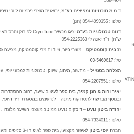
5584404
ד.מ.מ סוכנויות ומפיצים בע"מ
, יבואנית מוצרי פרמיום ליופי טיפוח ובריאות, 3+1 על כול המוצ
טלפון: 054-4999355 (חנן)
דנום טכנולוגיות בע"מ
ש"ח). ד"ר יאנה לי 054-2225363.
זהבית קוסמטיקס
– מוצרי פיור, ציוד וחומרי קוסמטיקה, מציעה 10% הנחה על כל המוצרים ביום היריד בלבד.
טל: 03-5469617
הצלחה בסטייל
– מחשוב, מיתוג, שיווק וטכנולוגיות למכוני יופי; על כל סדרת יעוץ 
טלפון: 054-2207551
יאיר ורות & חנן קמיר
ובנוסף מברשת לתסרוקות מתנה – לנרשמים במסגרת יריד היופי. טל: 052-2452051 / 318320
יהודה ביטון DVD
– דיסקים DVD ממיטב מעצבי השיער מלונדון. הקונה 4 DVD – Step by step מקבל חמישי חינם.
טלפון: 054-7334011
חברת
יוסי ביטון