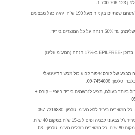
– מבצע של עפרון עיניים/תוחם שפתיים בקנייה מעל 199 ש"ח. יהיה כפל מבצעים
 המוצרים ביריד.
ע"מ עלינו).
ה מבצע של קורס איפור קבוע כול מכשיר דיגיטאלי
ל ביותר בעולם, תציע לנרשמים ביריד היופי – קורס +
מוצרים ביריד ללא מע"מ. טלפון: 057-7316880
, יבוא ושיווק מוצרים מקצועיים לציפורניים תציע ביריד ג'ל צבעוני לבניה ופיסול ב-15 ש"ח במקום 40 ש"ח,
לק מגנטי ב-20 ש"ח במקום 25 ש"ח; וסילר UV צבעוני ב-50 ש"ח במקום 80 ש"ח. כל המוצרים כוללים מע"מ. טלפון: 03-