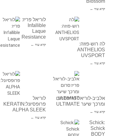
Blossom
קרא עוד ←
לוריאל פריז:
Infallible
Laque
Resistance
לה רוש-פוזה:
קרא עוד ←
ANTHELIOS
UVSPORT
קרא עוד ←
אלביב-לוריאל פריז:סרום
לוריאל
ומרכך שיער ULTIMATE
פרופסיונל:KERATIN
ALPHA SLEEK
קרא עוד ←
קרא עוד ←
Schick:
Schick
BODY