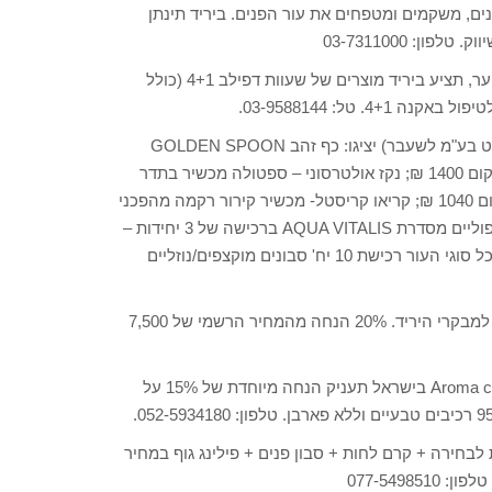
נים, משקמים ומטפחים את עור הפנים. ביריד תינתן
מרכז שיווק לקוסמטיקה, משווקים מכשירים להסרת שיער, תציע ביריד מוצרים של שעוות דפילב 4+1 (כולל
 טל: 03-9588144.
(אפטר לייט בע"מ לשעבר) יציגו: כף זהב GOLDEN SPOON
להחדרה, המרצה, ניקוי והרמת תווי פנים. במחיר 890 ₪ בלבד במקום 1400 ₪; נקז אולטרסוני – ספטולה מכשיר בתדר
אולטרסוני מבצע פילינג רך, ניקוי וניקוז. במחיר 890 ₪ בלבד, במקום 1040 ₪; קריאו קריסטל- מכשיר קירור רקמה מהפכני
הרגעת כאב וצריבה. במחיר 299 בלבד, במקום 520 ₪; מי פנים טיפוליים מסדרת AQUA VITALIS ברכישה של 3 יחידות –
25 ₪ ליחידה, במקום 41 ₪; סדרת סבונים מקצועית PURIFIED לכל סוגי העור רכישת 10 יח' סבונים מוקצפים/נוזליים
תציע הנחה מיוחדת עבור מסיכת הלד הטיפולית, רק למבקרי היריד. 20% הנחה מהמחיר הרשמי של 7,500
היבואנית הרשמית של המותג Aroma cosmetics בישראל תעניק הנחה מיוחדת של 15% על
 קמטים מציעה ליריד בוסטר 30 שקיות לבחירה + קרם לחות + סבון פנים + פילינג גוף במחיר