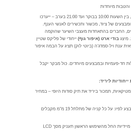
 והטבות מיוחדות
במסגרת יריד היופי – שייערך ב-29.10 במלון דן פנורמה בתל-אביב, בין השעות 10:00 בבוקר ועד 21:00 בערב – ייערכו
ומבצעים של ציוד, מכשור ותכשירים לאנשי הענף.
ים, החברים בהתאחדות מעצבי השיער שהוקמה
. מיצג
בודי ארט (איפור גוף)
ייחודי של פליקס שטיין
ת ענת ויל-סמדג'ה (ביוטי לוק) תציג על הבמה איפור
לות חד-פעמיות ובמבצעים מיוחדים. כול מבקר יקבל
חודיות ליריד:
טיקאיות, תמכור ביריד את תיק סודות היופי – במחיר
מציעים לרגל היריד את המבצע לפיו: על כל קניה של מתלתל 19 מ"מ מקבלים
– קוסמטיקה חדשנית, המעניקה תוצאות מיידיות החל מהשימוש הראשון תעניק מסך LCD