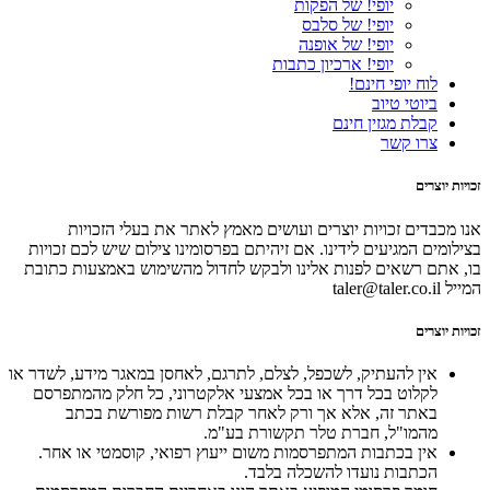
יופי! של הפקות
יופי! של סלבס
יופי! של אופנה
יופי! ארכיון כתבות
לוח יופי חינם!
ביוטי טיוב
קבלת מגזין חינם
צרו קשר
זכויות יוצרים
אנו מכבדים זכויות יוצרים ועושים מאמץ לאתר את בעלי הזכויות
בצילומים המגיעים לידינו. אם זיהיתם בפרסומינו צילום שיש לכם זכויות
בו, אתם רשאים לפנות אלינו ולבקש לחדול מהשימוש באמצעות כתובת
המייל taler@taler.co.il
זכויות יוצרים
אין להעתיק, לשכפל, לצלם, לתרגם, לאחסן במאגר מידע, לשדר או
לקלוט בכל דרך או בכל אמצעי אלקטרוני, כל חלק מהמתפרסם
באתר זה, אלא אך ורק לאחר קבלת רשות מפורשת בכתב
מהמו"ל, חברת טלר תקשורת בע"מ.
אין בכתבות המתפרסמות משום ייעוץ רפואי, קוסמטי או אחר.
הכתבות נועדו להשכלה בלבד.