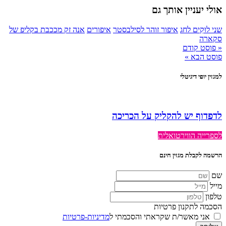
אולי יעניין אותך גם
שני לוּקִים לחג
איפור זוהר לסילבסטר
איפורים
אנה זק מככבת בקליפ של
סקארה
« פוסט קודם
פוסט הבא »
למגזין יופי דיגיטלי
לדפדוף יש להקליק על הכריכה
לספרייה הווירטואלית
הרשמה לקבלת מגזין חינם
שם
מייל
טלפון
הסכמה לתקנון פרטיות
אני מאשר/ת שקראתי והסכמתי ל
מדיניות-פרטיות