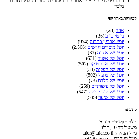
חומר פרסומי המופיע באתר הינו באחריות החברות המפרסמות
בלבד.
קטגוריות באתר יופי
אחר
(28)
ביוטי טיוב
(36)
יופי! ארכיון כתבות
(954)
יופי! מוצרים חדשים
(2,566)
יופי! של אופנה
(35)
יופי! של איפור
(631)
יופי! של אסתטיקה
(502)
יופי! של הפקות
(33)
יופי! של טיפול
(502)
יופי! של סלבס
(73)
יופי! של ציפורניים
(259)
יופי! של קוסמטיקה
(547)
יופי! של שיער
(535)
כתובתנו
טלר תקשורת בע"מ
משעול דר 10, חולון
מייל הנהלה: taler@taler.co.il
מייל מערכת: anat@taler.co.il