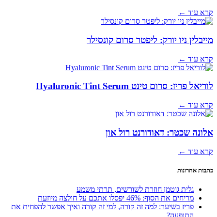
קרא עוד ←
מייבלין ניו יורק: ליפטר סרום קונסילר
קרא עוד ←
לוריאל פריז: סרום טינט Hyaluronic Tint Serum
קרא עוד ←
אלונה שכטר: דאודורנט רול און
קרא עוד ←
כתבות אחרונות
גלית גוטמן חוזרת לשורשים, תרתי משמע
מריחים את הסוף: 46% יפסלו אתכם על חולצה מיוזעת
פריז בשיער: למה זה קורה, למי זה קורה ואיך אפשר להפחית את
התופעה?