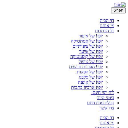
תפריט
דף הבית
מי אנחנו
כל הכתבות
יופי! של איפור
יופי! של אסתטיקה
יופי! של ציפורניים
יופי! של שיער
יופי! של קוסמטיקה
יופי! של טיפול
יופי! מוצרים חדשים
יופי! של הפקות
יופי! של סלבס
יופי! של אופנה
יופי! ארכיון כתבות
לוח יופי חינם!
ביוטי טיוב
קבלת מגזין חינם
צרו קשר
דף הבית
מי אנחנו
כל הכתבות