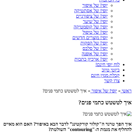
יופי! של איפור
יופי! של אסתטיקה
יופי! של ציפורניים
יופי! של שיער
יופי! של קוסמטיקה
יופי! של טיפול
יופי! מוצרים חדשים
יופי! של הפקות
יופי! של סלבס
יופי! של אופנה
יופי! ארכיון כתבות
לוח יופי חינם!
ביוטי טיוב
קבלת מגזין חינם
צרו קשר
ראשי
»
יופי! של איפור
»
איך לטשטש כתמי פנים?
איך לטשטש כתמי פנים?
איך הפך טרנד ה"קולור קורקטינג” לדבר הבא באיפור? האם הוא מאיים
להחליף את מגמת ה-"contouring" השולטת?