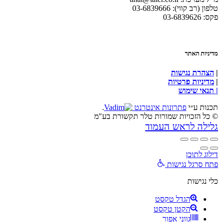
טלפון (רב קווי): 03-6839666
פקס: 03-6839626
מדיניות האתר
|
הצהרת נגישות
|
מדיניות פרטיות
| תנאי שימוש
תכנות ע״י
פתרונות אינטרנט
.
© כל הזכויות שמורות טלר תקשורת בע"מ
גלילה לראש העמוד
דילוג לתוכן
פתח סרגל נגישות
כלי נגישות
הגדל טקסט
הקטן טקסט
גווני אפור