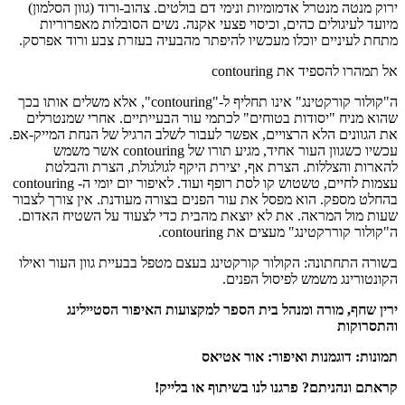
ירוק מנטה מנטרל אדמומיות ונימי דם בולטים. צהוב-ורוד (גוון הסלמון)
מיועד לעיגולים כהים, וכיסוי פצעי אקנה. נשים הסובלות מאפרוריות
מתחת לעיניים יוכלו מעכשיו להיפתר מהבעיה בעזרת צבע ורוד אפרסק.
אל תמהרו להספיד את contouring
ה"קולור קורקטינג" אינו תחליף ל-"contouring", אלא משלים אותו בכך
שהוא מניח "יסודות בטוחים" לכתמי עור הבעייתיים. אחרי שמנטרלים
את הגוונים הלא הרצויים, אפשר לעבור לשלב הרגיל של הנחת המייק-אפ.
עכשיו כשגוון העור אחיד, מגיע תורו של contouring אשר משמש
להארות והצללות. הצרת אף, יצירת היקף לגולגולת, הצרת והבלטת
עצמות לחיים, טשטוש קו לסת רופף ועוד. לאיפור יום יומי ה- contouring
בהחלט מספק. הוא מפסל את עור הפנים בצורה מעודנת. אין צורך לצבור
שעות מול המראה. את לא יוצאת מהבית כדי לצעוד על השטיח האדום.
ה"קולור קוררקטינג" מעצים את contouring.
בשורה התחתונה: הקולור קורקטינג בעצם מטפל בבעיית גוון העור ואילו
הקונטורינג משמש לפיסול הפנים.
ירין שחף, מורה ומנהל בית הספר למקצועות האיפור הסטיילינג
והתסרוקות
תמונות: דוגמנות ואיפור: אור אטיאס
קראתם ונהניתם? פרגנו לנו בשיתוף או בלייק!