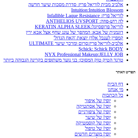
אלביב מבית לוריאל פריז: סדרת מסכות שיער חדשה
Intuition:Intuition Blossom
לוריאל פריז: Infallible Laque Resistance
לה רוש-פוזה: ANTHELIOS UVSPORT
לוריאל פרופסיונל:KERATIN ALPHA SLEEK
דוגמנית של אבא: המהפך של עונג שחף אצל אבא ירין
קמפיין לענבל אלדן יוצאת 'האח הגדול'
אלביב-לוריאל פריז:סרום ומרכך שיער ULTIMATE
Schick: Schick BODY
NYX Professional Makeup:JELLY JOB
טרנד הטיק טוק המסוכן: בני נוער משתזפים בקרינה הגבוהה ביותר
תפריט האתר
דף הבית
מי אנחנו
כל הכתבות
יופי! של איפור
יופי! של אסתטיקה
יופי! של ציפורניים
יופי! של שיער
יופי! של קוסמטיקה
יופי! של טיפול
יופי! מוצרים חדשים