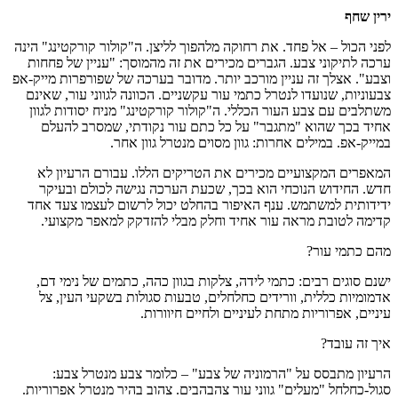
ירין שחף
לפני הכול – אל פחד. את רחוקה מלהפוך לליצן. ה"קולור קורקטינג" הינה
ערכה לתיקוני צבע. הגברים מכירים את זה מהמוסך: "עניין של פחחות
וצבע". אצלך זה עניין מורכב יותר. מדובר בערכה של שפורפרות מייק-אפ
צבעוניות, שנועדו לנטרל כתמי עור עקשניים. הכוונה לגווני עור, שאינם
משתלבים עם צבע העור הכללי. ה"קולור קורקטינג" מניח יסודות לגוון
אחיד בכך שהוא "מתגבר" על כל כתם עור נקודתי, שמסרב להעלם
במייק-אפ. במילים אחרות: גוון מסוים מנטרל גוון אחר.
המאפרים המקצועיים מכירים את הטריקים הללו. עבורם הרעיון לא
חדש. החידוש הנוכחי הוא בכך, שכעת הערכה נגישה לכולם ובעיקר
ידידותית למשתמש. ענף האיפור בהחלט יכול לרשום לעצמו צעד אחד
קדימה לטובת מראה עור אחיד וחלק מבלי להזדקק למאפר מקצועי.
מהם כתמי עור?
ישנם סוגים רבים: כתמי לידה, צלקות בגוון כהה, כתמים של נימי דם,
אדמומיות כללית, וורידים כחלחלים, טבעות סגולות בשקעי העין, צל
עיניים, אפרוריות מתחת לעיניים ולחיים חיוורות.
איך זה עובד?
הרעיון מתבסס על "הרמוניה של צבע" – כלומר צבע מנטרל צבע:
סגול-כחלחל "מעלים" גווני עור צהבהבים. צהוב בהיר מנטרל אפרוריות.