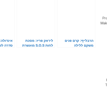
הרבלייף: קרם פנים
ליראק פריז: מסכת
משקם ללילה
לחות S.O.S מועשרת
סדרה לש
בחמצן
טבעי