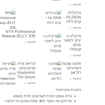
קרא עוד ←
הרבלייף:
HL/SKIN –
קרם לילה
קרא עוד ←
NYX Professional
מייבלין ניו
Makeup:JELLY JOB
יורק: ליפטר
קרא עוד ←
סרום
קונסילר
קרא עוד ←
אלונה שכטר:
לוריאל פריז:
דאודורנט
סרום טינט
רול און
Hyaluronic
Tint Serum
קרא עוד ←
קרא עוד ←
כתבות אחרונות
גלית גוטמן חוזרת לשורשים, תרתי משמע
מריחים את הסוף: 46% יפסלו אתכם על חולצה