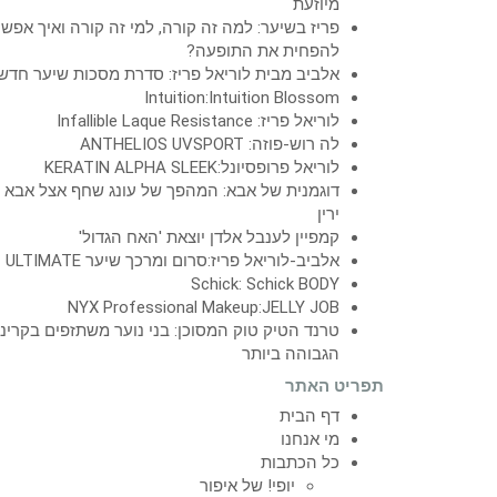
מיוזעת
פריז בשיער: למה זה קורה, למי זה קורה ואיך אפש
להפחית את התופעה?
אלביב מבית לוריאל פריז: סדרת מסכות שיער חדש
Intuition:Intuition Blossom
לוריאל פריז: Infallible Laque Resistance
לה רוש-פוזה: ANTHELIOS UVSPORT
לוריאל פרופסיונל:KERATIN ALPHA SLEEK
דוגמנית של אבא: המהפך של עונג שחף אצל אבא
ירין
קמפיין לענבל אלדן יוצאת 'האח הגדול'
אלביב-לוריאל פריז:סרום ומרכך שיער ULTIMATE
Schick: Schick BODY
NYX Professional Makeup:JELLY JOB
טרנד הטיק טוק המסוכן: בני נוער משתזפים בקרינ
הגבוהה ביותר
תפריט האתר
דף הבית
מי אנחנו
כל הכתבות
יופי! של איפור