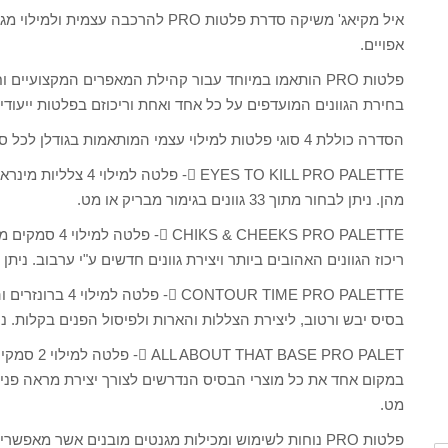
איל מקיאג' משיקה סדרת פלטות PRO להרכב
אפויים.
פלטות PRO הותאמו במיוחד עבור קהילת המאפרים המקצועיי
בחירת הגוונים המועדפים על כל אחד ואחת וריכוזם בפלטות ייעודי
הסדרה כוללת 4 סוגי פלטות למילוי עצמי המותאמות בגודלן לכל סדרות המוצרים המינראליים האפויים מבית איל מקיאג':
ES TO KILL PRO PALETTE
מהן. ניתן לבחור מתוך 33 גוונים בגימור מבריק או מט.
EKS PRO PALETTE
ריכוז הגוונים האהובים ביותר ויצירת גוונים חדשים ע"י ערבוב. ניתן לבחור מתוך 8 גוונים בגי
R TIME PRO PALETTE
בסיס יבש ורטוב, ליצירת הצללות והארות ולפיסול הפנים בקלות. ניתן לבחור מתוך 10 גוונים
מט.
פלטות PRO נוחות לשימוש ומכילות מגנטים מובנים אשר מ