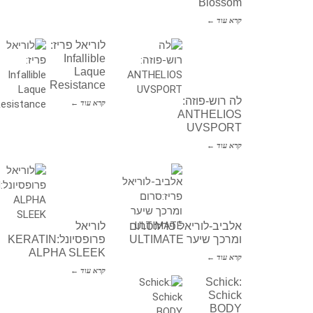
Blossom
קרא עוד ←
לוריאל פריז:
Infallible
Laque
Resistance
לה רוש-פוזה:
קרא עוד ←
ANTHELIOS
UVSPORT
קרא עוד ←
אלביב-לוריאל פריז:סרום
לוריאל
ומרכך שיער ULTIMATE
פרופסיונל:KERATIN
ALPHA SLEEK
קרא עוד ←
קרא עוד ←
Schick:
Schick
BODY