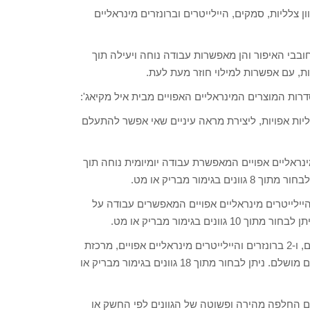
ה עצמית ולמילוי מגוון צלליות, סמקים, היילייטרים וברונזרים מינראליים
ם וחובבי האיפור והן מאפשרות עבודה נוחה ויעילה תוך
ות, עם אפשרות למילוי חוזר מעת לעת.
 EY- פלטה למילוי 4 צלליות מינראליות אפויות, ליצירת מראה עיניים שאי אפשר להתעלם
 CHIKS & CHE- פלטה למילוי 4 סמקים מינראליים אפויים המאפשרת עבודה יומיומית נוחה תוך
מור מבריק או מט.
 CONTOU- פלטה למילוי 4 ברונזרים והיילייטרים מינראליים אפויים המאפשרים עבודה על
 בגימור מבריק או מט.
 ALL ABOUT THAT BASE PRO PALET- פלטה למילוי 2 סמקים, ו-2 ברונזרים והיילייטרים מינראליים אפויים, מרכזת
במקום אחד את כל מוצרי הבסיס הנדרשים לצורך יצירת מראה פנים מושלם. ניתן לבחור מתוך 18 גוונים בגימור מבריק או
אפשרים החלפה מהירה ופשוטה של הגוונים לפי החשק או