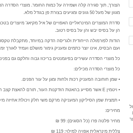
הצורך, תוך סגירה קלה ושמירה על כמות החומר. מוצרי הסדרה ה
מגוון של מעל 50 גוונים ומגיעים בצורת פן בגודל מלא.
סדרת המוצרים המינראליים האפויים של איל מקיאג' מיוצרים בטכ
הן על בסיס יבש והן על בסיס רטוב.
הודות לפורמולה הייחודית ולגריסה הדקה במיוחד, מתקבלת טקסט
ועם הבסיס, אינו יוצר כתמים ומעניק גימור מושלם ועמיד לאורך זמן
כל מוצרי הסדרה עשירים בפיגמנטים בריכוז גבוה וחלקם גם בפנינ
כל מוצרי הסדרה מכילים:
• שמן חוחובה המעניק רכות ולחות ומגן על עור הפנים.
• ויטמין E אשר מסייע בהאטת הזדקנות העור, תורם להאצת קצב חידוש התאים ולהגנה מפני נזקי הסביבה.
• תמצית שמן הסיליקון המעניקה מרקם משי חלק ויכולת אחיזה מיט
מחירים:
מחיר פלטה פרו (כל הסוגים): 99 ₪
צללית מינראלית אפויה למילוי: 119 ₪