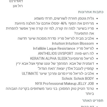
כתבות אחרונות
גלית גוטמן חוזרת לשורשים, תרתי משמע
מריחים את הסוף: 46% יפסלו אתכם על חולצה מיוזעת
פריז בשיער: למה זה קורה, למי זה קורה ואיך אפשר להפחית
את התופעה?
אלביב מבית לוריאל פריז: סדרת מסכות שיער חדשה
Intuition:Intuition Blossom
לוריאל פריז: Infallible Laque Resistance
לה רוש-פוזה: ANTHELIOS UVSPORT
לוריאל פרופסיונל:KERATIN ALPHA SLEEK
דוגמנית של אבא: המהפך של עונג שחף אצל אבא ירין
קמפיין לענבל אלדן יוצאת 'האח הגדול'
אלביב-לוריאל פריז:סרום ומרכך שיער ULTIMATE
Schick: Schick BODY
NYX Professional Makeup:JELLY JOB
טרנד הטיק טוק המסוכן: בני נוער משתזפים בקרינה הגבוהה
ביותר
תפריט האתר
דף הבית