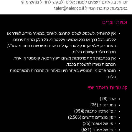
זכויות בו, אתם רשאים לפנות אלינו ולבקש לחדול מהשימוש
באמצעות כתובת המייל taler@taler.co.il
זכויות יוצרים
אין להעתיק, לשכפל, לצלם, לתרגם, לאחסן במאגר מידע, לשדר או
לקלוט בכל דרך או בכל אמצעי אלקטרוני, כל חלק מהמתפרסם
באתר זה, אלא אך ורק לאחר קבלת רשות מפורשת בכתב מהמו"ל,
חברת טלר תקשורת בע"מ.
אין בכתבות המתפרסמות משום ייעוץ רפואי, קוסמטי או אחר.
הכתבות נועדו להשכלה בלבד.
חומר פרסומי המופיע באתר הינו באחריות החברות המפרסמות
בלבד.
קטגוריות באתר יופי
אחר
(28)
ביוטי טיוב
(36)
יופי! ארכיון כתבות
(954)
יופי! מוצרים חדשים
(2,566)
יופי! של אופנה
(35)
יופי! של איפור
(631)