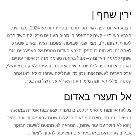
ירין שחף |
הצבע האדום הפך לגוון הכי טרנדי בסתיו-חורף 2024-5. מצד שני,
הצבע בעייתי – קשה להתאפר בו סביב העיניים מבלי להיחשד ברצון
לעודף תשומת לב. מצד שני, שבועות האופנה האירופאיים שנערכו
לאחרונה, לא הותירו ספק: הצבע האדום מטפס אל העפעפיים. אני
שותף למגמה האדומה – אבל באותה נשימה מזהיר: איפור עיניים
בגוונים אדומים יכול להיות מרשים ואופנתי, ובעיקר לא קונבנציונאלי,
אבל חייבים לעשות אותו נכון כדי שחלילה שהפנים לא יראו אחרי
קטטה. צללית אדומה מעל העין היא לא עניין של מה בכך.
אל תעצרי באדום
צלליות אדומות מתאימות לנשים נועזות, שאוהבות אמירה במראה
החיצוני. בנוסף, האדום מתאים לבעלות שטח עפעף גדול ועור בהיר.
(הוא לא הולך עם עור שחום). המראה לא מתאים לשעות הבוקר,
אבל בשעות הערב או באירועים הוא יכול להפוך ל'ואוו'…