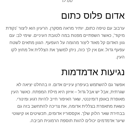
טנדלר
אדום פלוס כתום
ערבוב עם טיפה כתום, יותיר מראה מסקרן. הרעיון הוא ליצור 'נקודת
מיקוד', כאשר השפתיים מפנות במה לטובת העיניים. שימי לב: עם
גוון האדום קל מאוד ליצור מהומה על העפעף. הגוון מתאים לשטח
עפעף גדול. אם אין לך כזה, ניתן למשוך את הצללית אל מחוץ לקו
העין.
נגיעות אדמדמות
אפשר גם להשתמש בעיפרון עיניים אדום. זו בהחלט יציאה לא
שגרתית, אבל יש אבל גדול – איזון היא מילת המפתח. כאשר העין
מאופרת באופן דומיננטי, שאר האיפור חייב להיות רגוע ומינורי.
כשאת מתאפרת בצללית אדומה, את צריכה להתחשב בזה גם
בבחירת שאר הלוק שלך. אקססוריז אדומים, תכשיטים או קישוטי
שיער אדמדמים יכולים להוות תוספת הרמונית חביבה.