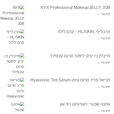
NYX Professional Makeup:JELLY JOB
קרא עוד ←
הרבלייף: HL/SKIN – קרם לילה
קרא עוד ←
מייבלין ניו יורק: ליפטר סרום קונסילר
קרא עוד ←
לוריאל פריז: סרום טינט Hyaluronic Tint Serum
קרא עוד ←
אלונה שכטר: דאודורנט רול און
קרא עוד ←