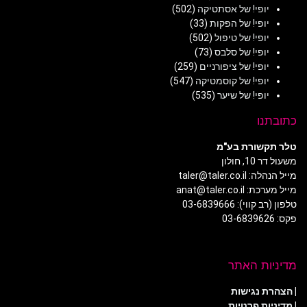
יופי! של אסתטיקה
(502)
יופי! של הפקות
(33)
יופי! של טיפול
(502)
יופי! של סלבס
(73)
יופי! של ציפורניים
(259)
יופי! של קוסמטיקה
(547)
יופי! של שיער
(535)
כתובתנו
טלר תקשורת בע"מ
משעול דר 10, חולון
מייל הנהלה: taler@taler.co.il
מייל מערכת: anat@taler.co.il
טלפון (רב קווי): 03-6839666
פקס: 03-6839626
מדיניות האתר
|
הצהרת נגישות
|
מדיניות פרטיות