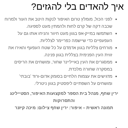
איך להאדים בלי להגזים?
לפני הכול, מומלץ טרום האיפור לנקות היטב את העור ולמרוח
שכבה דקה של קרם לחות ולהמתין מעט לספיגה.
השתמשו במייק-אפ בגוון מעט חיוור והניחו אותו גם על
העפעפיים כדי שיישמה כפריימר לצלליות.
מורחים צלליות בגוון אדמדם על כל שטח העפעף והאירו את
זווית העין הפנימית בצללית בגוון פנינה.
ממסגרים את העין באייליינר שחור, ומושחים את הריסים
במסקרה שחורה מלכדת.
מדגישים את עצמות הלחיים בסומק אדום-ורוד 'בובתי'
ומושחים על השפתיים ליפסטיק בגוון ניטרלי.
ירין שחף, מנהל בית הספר למקצועות האיפור, הסטיילינג
והתסרוקות
תמונה ראשית – איפור: ירין שחף צילום: מיכה קיזנר