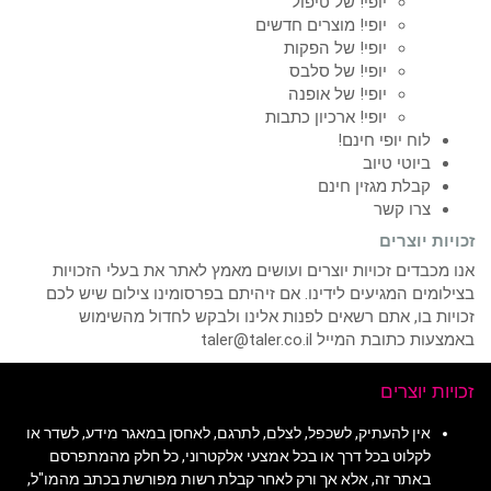
יופי! של טיפול
יופי! מוצרים חדשים
יופי! של הפקות
יופי! של סלבס
יופי! של אופנה
יופי! ארכיון כתבות
לוח יופי חינם!
ביוטי טיוב
קבלת מגזין חינם
צרו קשר
זכויות יוצרים
אנו מכבדים זכויות יוצרים ועושים מאמץ לאתר את בעלי הזכויות
בצילומים המגיעים לידינו. אם זיהיתם בפרסומינו צילום שיש לכם
זכויות בו, אתם רשאים לפנות אלינו ולבקש לחדול מהשימוש
באמצעות כתובת המייל taler@taler.co.il
זכויות יוצרים
אין להעתיק, לשכפל, לצלם, לתרגם, לאחסן במאגר מידע, לשדר או
לקלוט בכל דרך או בכל אמצעי אלקטרוני, כל חלק מהמתפרסם
באתר זה, אלא אך ורק לאחר קבלת רשות מפורשת בכתב מהמו"ל,