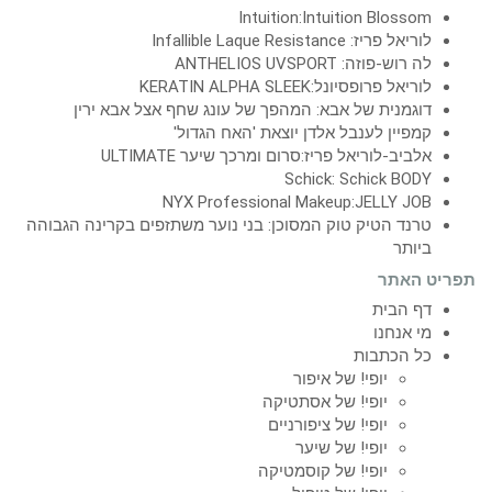
Intuition:Intuition Blossom
לוריאל פריז: Infallible Laque Resistance
לה רוש-פוזה: ANTHELIOS UVSPORT
לוריאל פרופסיונל:KERATIN ALPHA SLEEK
דוגמנית של אבא: המהפך של עונג שחף אצל אבא ירין
קמפיין לענבל אלדן יוצאת 'האח הגדול'
אלביב-לוריאל פריז:סרום ומרכך שיער ULTIMATE
Schick: Schick BODY
NYX Professional Makeup:JELLY JOB
טרנד הטיק טוק המסוכן: בני נוער משתזפים בקרינה הגבוהה
ביותר
תפריט האתר
דף הבית
מי אנחנו
כל הכתבות
יופי! של איפור
יופי! של אסתטיקה
יופי! של ציפורניים
יופי! של שיער
יופי! של קוסמטיקה