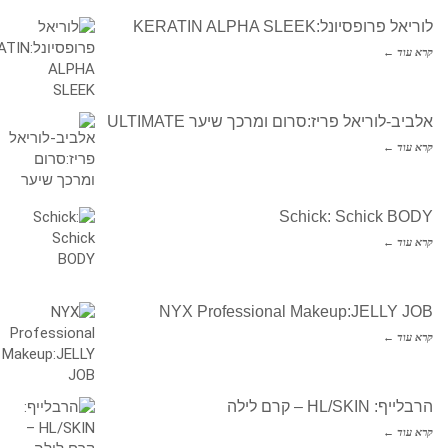
לוריאל פרופסיונל:KERATIN ALPHA SLEEK
קרא עוד ←
אלביב-לוריאל פריז:סרום ומרכך שיער ULTIMATE
קרא עוד ←
Schick: Schick BODY
קרא עוד ←
NYX Professional Makeup:JELLY JOB
קרא עוד ←
הרבלייף: HL/SKIN – קרם לילה
קרא עוד ←