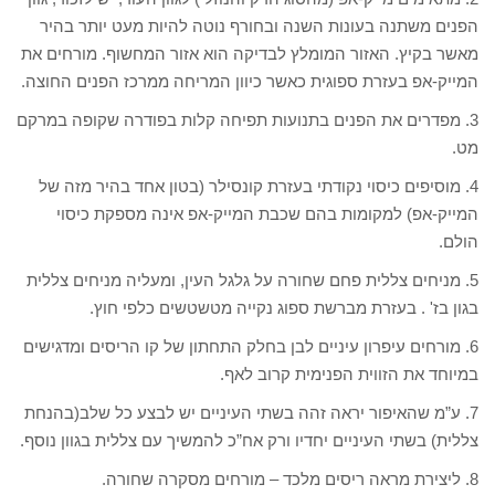
הפנים משתנה בעונות השנה ובחורף נוטה להיות מעט יותר בהיר
מאשר בקיץ. האזור המומלץ לבדיקה הוא אזור המחשוף. מורחים את
המייק-אפ בעזרת ספוגית כאשר כיוון המריחה ממרכז הפנים החוצה.
3. מפדרים את הפנים בתנועות תפיחה קלות בפודרה שקופה במרקם
מט.
4. מוסיפים כיסוי נקודתי בעזרת קונסילר (בטון אחד בהיר מזה של
המייק-אפ) למקומות בהם שכבת המייק-אפ אינה מספקת כיסוי
הולם.
5. מניחים צללית פחם שחורה על גלגל העין, ומעליה מניחים צללית
בגון בז' . בעזרת מברשת ספוג נקייה מטשטשים כלפי חוץ.
6. מורחים עיפרון עיניים לבן בחלק התחתון של קו הריסים ומדגישים
במיוחד את הזווית הפנימית קרוב לאף.
7. ע”מ שהאיפור יראה זהה בשתי העיניים יש לבצע כל שלב(בהנחת
צללית) בשתי העיניים יחדיו ורק אח”כ להמשיך עם צללית בגוון נוסף.
8. ליצירת מראה ריסים מלכד – מורחים מסקרה שחורה.