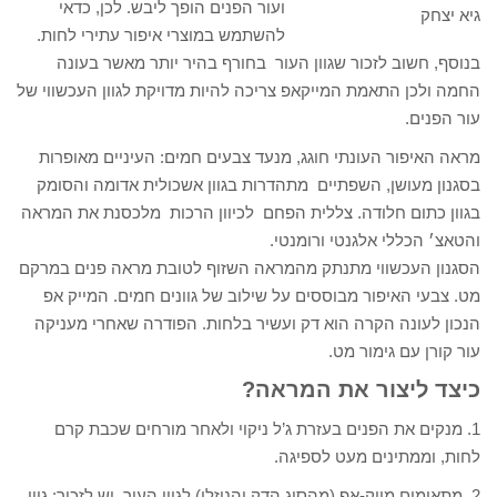
ועור הפנים הופך ליבש. לכן, כדאי
גיא יצחק
להשתמש במוצרי איפור עתירי לחות.
בנוסף, חשוב לזכור שגוון העור בחורף בהיר יותר מאשר בעונה
החמה ולכן התאמת המייקאפ צריכה להיות מדויקת לגוון העכשווי של
עור הפנים.
מראה האיפור העונתי חוגג, מנעד צבעים חמים: העיניים מאופרות
בסגנון מעושן, השפתיים מתהדרות בגוון אשכולית אדומה והסומק
בגוון כתום חלודה. צללית הפחם לכיוון הרכות מלכסנת את המראה
והטאצ׳ הכללי אלגנטי ורומנטי.
הסגנון העכשווי מתנתק מהמראה השזוף לטובת מראה פנים במרקם
מט. צבעי האיפור מבוססים על שילוב של גוונים חמים. המייק אפ
הנכון לעונה הקרה הוא דק ועשיר בלחות. הפודרה שאחרי מעניקה
עור קורן עם גימור מט.
כיצד ליצור את המראה?
1. מנקים את הפנים בעזרת ג’ל ניקוי ולאחר מורחים שכבת קרם
לחות, וממתינים מעט לספיגה.
2. מתאימים מייק-אפ (מהסוג הדק והנוזלי) לגוון העור, יש לזכור; גוון