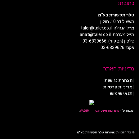
כתובתנו
טלר תקשורת בע"מ
משעול דר 10, חולון
מייל הנהלה: taler@taler.co.il
מייל מערכת: anat@taler.co.il
טלפון (רב קווי): 03-6839666
פקס: 03-6839626
מדיניות האתר
|
הצהרת נגישות
|
מדיניות פרטיות
| תנאי שימוש
תכנות ע״י
פתרונות אינטרנט
.
© כל הזכויות שמורות טלר תקשורת בע"מ