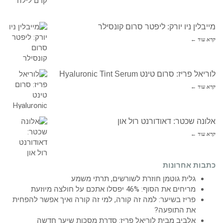
מייבלין ניו יורק: ליפטר סרום קונסילר
קרא עוד ←
לוריאל פריז: סרום טינט Hyaluronic Tint Serum
קרא עוד ←
אלונה שכטר: דאודורנט רול און
קרא עוד ←
כתבות אחרונות
גלית גוטמן חוזרת לשורשים, תרתי משמע
מריחים את הסוף: 46% יפסלו אתכם על חולצה מיוזעת
פריז בשיער: למה זה קורה, למי זה קורה ואיך אפשר להפחית
את התופעה?
אלביב מבית לוריאל פריז: סדרת מסכות שיער חדשה