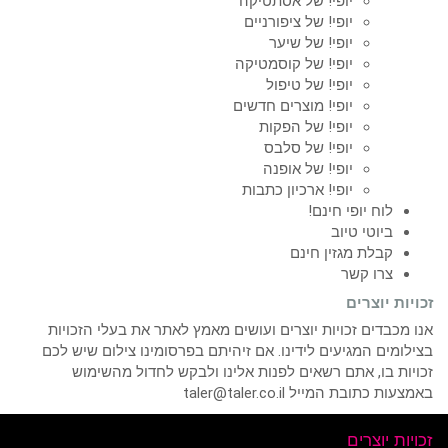
יופי! של אסתטיקה
יופי! של ציפורניים
יופי! של שיער
יופי! של קוסמטיקה
יופי! של טיפול
יופי! מוצרים חדשים
יופי! של הפקות
יופי! של סלבס
יופי! של אופנה
יופי! ארכיון כתבות
לוח יופי חינם!
ביוטי טיוב
קבלת מגזין חינם
צרו קשר
זכויות יוצרים
אנו מכבדים זכויות יוצרים ועושים מאמץ לאתר את בעלי הזכויות
בצילומים המגיעים לידינו. אם זיהיתם בפרסומינו צילום שיש לכם
זכויות בו, אתם רשאים לפנות אלינו ולבקש לחדול מהשימוש
באמצעות כתובת המייל taler@taler.co.il
זכויות יוצרים