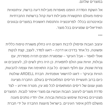
במוצרים שלהם.
אל השקת הסדרה הוזמנו מאפרות מובילות דעה ברשת, עיתונאיות
טיפוח מעולם התקשורת ומובילות דעת קהל ברשתות החברתיות
ובאינטרנט בכלל- לפרזנטציה והתנסות ראשונית במוצרים ובגוונים
האידיאליים שמגיעים בכל מוצר.
***
עיצוב הגבות ופיסולן לרבות השנים היוו כחלק משגרת טיפוח כללית
ופשוטה, כל אחד בדרכו או דרכה – דאגו לסדר, לעצב, קצת לנקות
ואולי לאפר – אבל העיקר – שמסגרת הפנים תהיה מסודרת, עם
גבולות, זוויות וגוון הולם לתפארת. כן היה ניתן לשים לב, לעיצובים או
צורות שונות, עם חלוף השנים- כל גבה התאימה את עצמה להבעות,
הוויות ובעיקר – דאגו להישאר אופנתיות. חברת ARDELL שולטת
כיום ברוב תעשיית הריסים המלאכותיים בעולם. החברה מציעה
מגוון עצום של ריסים המותאמים לכל סוג עין, מטרה ואירוע – לצד
סדרת מוצרים לעיצוב הגבות ועכשיו גם מוצרי איפור לגבות. המוצרים
מצטיינים באיכות שימוש ובנוחות גבוהה. אלו יחדיו נותנים מענה
מושלם ללוק איפור העיניים. בישראל מיוצגת החברה על ידי חברת