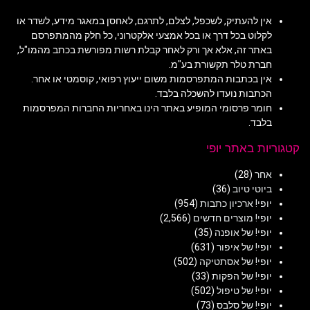
אין להעתיק, לשכפל, לצלם, לתרגם, לאחסן במאגר מידע, לשדר או
לקלוט בכל דרך או בכל אמצעי אלקטרוני, כל חלק מהמתפרסם
באתר זה, אלא אך ורק לאחר קבלת רשות מפורשת בכתב מהמו"ל,
חברת טלר תקשורת בע"מ.
אין בכתבות המתפרסמות משום ייעוץ רפואי, קוסמטי או אחר.
הכתבות נועדו להשכלה בלבד.
חומר פרסומי המופיע באתר הינו באחריות החברות המפרסמות
בלבד.
קטגוריות באתר יופי
אחר
(28)
ביוטי טיוב
(36)
יופי! ארכיון כתבות
(954)
יופי! מוצרים חדשים
(2,566)
יופי! של אופנה
(35)
יופי! של איפור
(631)
יופי! של אסתטיקה
(502)
יופי! של הפקות
(33)
יופי! של טיפול
(502)
יופי! של סלבס
(73)