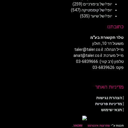
יופי! של ציפורניים
(259)
יופי! של קוסמטיקה
(547)
יופי! של שיער
(535)
כתובתנו
טלר תקשורת בע"מ
משעול דר 10, חולון
מייל הנהלה: taler@taler.co.il
מייל מערכת: anat@taler.co.il
טלפון (רב קווי): 03-6839666
פקס: 03-6839626
מדיניות האתר
|
הצהרת נגישות
|
מדיניות פרטיות
| תנאי שימוש
תכנות ע״י
פתרונות אינטרנט
.