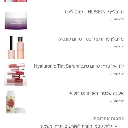
הרבלייף: HL/SKIN – קרם לילה
קרא עוד ←
מייבלין ניו יורק: ליפטר סרום קונסילר
קרא עוד ←
לוריאל פריז: סרום טינט Hyaluronic Tint Serum
קרא עוד ←
אלונה שכטר: דאודורנט רול און
קרא עוד ←
כתבות אחרונות
גלית גוטמן חוזרת לשורשים, תרתי משמע