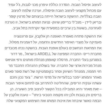
לעיצוב ופיסול הגבות. הסדרה כוללת עיפרון מכני לגבות, ג'ל עמיד
עם מכחול מקצועי לעיצוב הגבה ופיסולה, וערכה שלמה לעיצוב
הגבה בצלליות. ההשקה בישראל הייתה בניצוחם של מרטין קופר
ובריאן ליידן – מנכ"לי ברייסון שיווק- נציגת המותג בישראל, זו נערכה
לאחרונה, בשעות בין ערביים במסעדת שף יוקרתית בתל אביב.
את ההשקה פתחה מאפרת האופנה חן אלקבץ, עם פרזנטציה
מעמיקה על מוצרי האיפור החדשים והדגמה, על דוגמניות מסלול,
את המראות הנחשבים בעולם אופנת הגבות. בהשקה נכחו מכובדים
מחברת רייס -החברה המפיצה של ARDELL בישראל , מר דרור
בומגרטן בעלי החברה, מרסלה קאופמן מנהלת מותגים ורפי אטיאס
מנהל מכירות ארצי של החברה. עוד בשולחן ההנהלה התכבד מר
חזי חממה, ממנהלי השיווק וסחר בקוסמטיקה של רשת סופר פארם
מאחר והמותג יימכר בבלעדיות על מדפי הרשת. " צעד נכון וחכם
עשתה ענקית הריסים, שהחליטה להתרחב גם לתחום איפור הגבות
– זאת מאחר והיא המובילה בכל הקשור לעיצוב סיב השערה, הן
בריסים והן בגבות ולכן זהו מקומה הטבעי ביותר" – טענה אלקבץ על
הבמה כאשר שיבחה את איכות המותג ואת השימוש המקצועי שלה