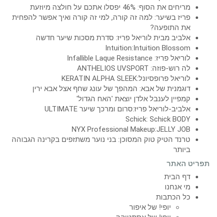
מריחים את הסוף: 46% יפסלו אתכם על חולצה מיוזעת
פריז בשיער: למה זה קורה, למי זה קורה ואיך אפשר להפחית
את התופעה?
אלביב מבית לוריאל פריז: סדרת מסכות שיער חדשה
Intuition:Intuition Blossom
לוריאל פריז: Infallible Laque Resistance
לה רוש-פוזה: ANTHELIOS UVSPORT
לוריאל פרופסיונל:KERATIN ALPHA SLEEK
דוגמנית של אבא: המהפך של עונג שחף אצל אבא ירין
קמפיין לענבל אלדן יוצאת 'האח הגדול'
אלביב-לוריאל פריז:סרום ומרכך שיער ULTIMATE
Schick: Schick BODY
NYX Professional Makeup:JELLY JOB
טרנד הטיק טוק המסוכן: בני נוער משתזפים בקרינה הגבוהה
ביותר
תפריט האתר
דף הבית
מי אנחנו
כל הכתבות
יופי! של איפור