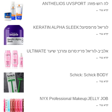
לה רוש-פוזה: ANTHELIOS UVSPORT
קרא עוד ←
לוריאל פרופסיונל:KERATIN ALPHA SLEEK
קרא עוד ←
אלביב-לוריאל פריז:סרום ומרכך שיער ULTIMATE
קרא עוד ←
Schick: Schick BODY
קרא עוד ←
NYX Professional Makeup:JELLY JOB
קרא עוד ←