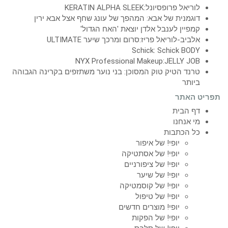
לוריאל פרופסיונל:KERATIN ALPHA SLEEK
דוגמנית של אבא: המהפך של עונג שחף אצל אבא ירין
קמפיין לענבל אלדן יוצאת 'האח הגדול'
אלביב-לוריאל פריז:סרום ומרכך שיער ULTIMATE
Schick: Schick BODY
NYX Professional Makeup:JELLY JOB
טרנד הטיק טוק המסוכן: בני נוער משתזפים בקרינה הגבוהה
ביותר
תפריט האתר
דף הבית
מי אנחנו
כל הכתבות
יופי! של איפור
יופי! של אסתטיקה
יופי! של ציפורניים
יופי! של שיער
יופי! של קוסמטיקה
יופי! של טיפול
יופי! מוצרים חדשים
יופי! של הפקות