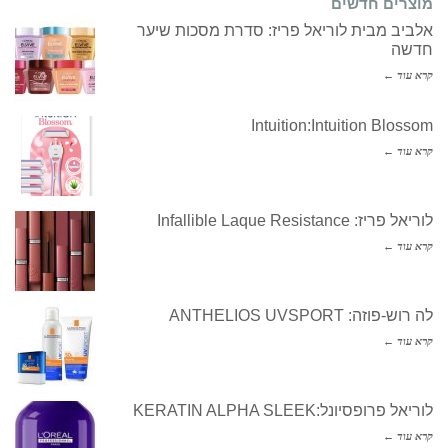
מוצרים חדשים
אלביב מבית לוריאל פריז: סדרת מסכות שיער
חדשה
קרא עוד ←
Intuition:Intuition Blossom
קרא עוד ←
לוריאל פריז: Infallible Laque Resistance
קרא עוד ←
לה רוש-פוזה: ANTHELIOS UVSPORT
קרא עוד ←
לוריאל פרופסיונל:KERATIN ALPHA SLEEK
קרא עוד ←