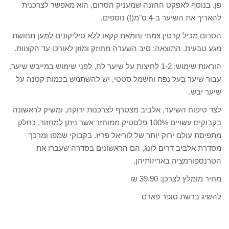
פן. בנוסף לאפקט ההזנה שמעניק הסרום, הוא מאפשר לצרכנית
להאריך את השיער ב-4 ס"מ(!) נוספים.
הסרום מכיל קרטין צמחי וחמאת קקאו ללא סיליקונים למען תחושת
מגע טבעית. התוצאה: סיב השערה מחוזק ומוזן לאורכו עד הקצוות.
הוראות שימוש: 1-2 לחיצות על שיער לח, לפני שימוש במייבש שיער.
עבור שיער בעל נפח וחשמל סטטי, יש להשתמש בכמות קטנה על
שיער יבש.
לצד טיפוח השיער, אלביב מצטרף לצרכנות ירוקה, ומשיק לראשונה
בקבוקים עשויים 100% פלסטיק ממוחזר אשר ניתן למחזור, כחלק
מתפיסת עולם ירוק יותר של לוריאל פריז. בקבוקי שמפו ומרכך
מסדרת אלביב דרים לונג, הם הראשונים בסדרה שעברו את
הטרנספורמציה באריזותיהן.
מחיר מומלץ לצרכן: 39.90 ₪
להשיג ברשת סופר פארם