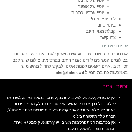
יופי! של סלבס
יופי! של אופנה
יופי! ארכיון כתבות
לוח יופי חינם!
ביוטי טיוב
קבלת מגזין חינם
צרו קשר
זכויות יוצרים
אנו מכבדים זכויות יוצרים ועושים מאמץ לאתר את בעלי הזכויות
בצילומים המגיעים לידינו. אם זיהיתם בפרסומינו צילום שיש לכם
זכויות בו, אתם רשאים לפנות אלינו ולבקש לחדול מהשימוש
באמצעות כתובת המייל taler@taler.co.il
זכויות יוצרים
אין להעתיק, לשכפל, לצלם, לתרגם, לאחסן במאגר מידע, לשדר או
לקלוט בכל דרך או בכל אמצעי אלקטרוני, כל חלק מהמתפרסם
באתר זה, אלא אך ורק לאחר קבלת רשות מפורשת בכתב מהמו"ל,
חברת טלר תקשורת בע"מ.
אין בכתבות המתפרסמות משום ייעוץ רפואי, קוסמטי או אחר.
הכתבות נועדו להשכלה בלבד.