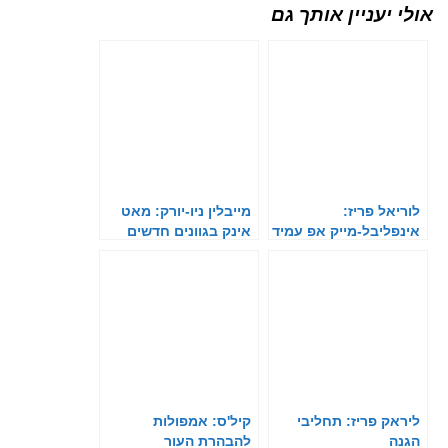
אולי יעניין אותך גם
לוריאל פריז:
מייבלין ניו-יורק: מאט
אינפליבל-מייק אפ עמיד
אינק בגוונים חדשים
ליראק פריז: תחליבי
קיל'ס: אמפולות
הגנה
להבהרת העור