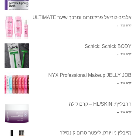
אלביב-לוריאל פריז:סרום ומרכך שיער ULTIMATE
קרא עוד ←
Schick: Schick BODY
קרא עוד ←
NYX Professional Makeup:JELLY JOB
קרא עוד ←
הרבלייף: HL/SKIN – קרם לילה
קרא עוד ←
מייבלין ניו יורק: ליפטר סרום קונסילר