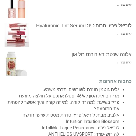
קרא עוד ←
לוריאל פריז: סרום טינט Hyaluronic Tint Serum
קרא עוד ←
אלונה שכטר: דאודורנט רול און
קרא עוד ←
כתבות אחרונות
גלית גוטמן חוזרת לשורשים, תרתי משמע
מריחים את הסוף: 46% יפסלו אתכם על חולצה מיוזעת
פריז בשיער: למה זה קורה, למי זה קורה ואיך אפשר להפחית
את התופעה?
אלביב מבית לוריאל פריז: סדרת מסכות שיער חדשה
Intuition:Intuition Blossom
לוריאל פריז: Infallible Laque Resistance
לה רוש-פוזה: ANTHELIOS UVSPORT