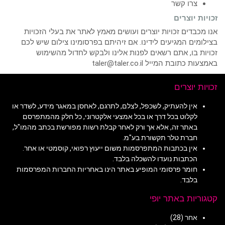
צרו קשר
זכויות יוצרים
אנו מכבדים זכויות יוצרים ועושים מאמץ לאתר את בעלי הזכויות
בצילומים המגיעים לידינו. אם זיהיתם בפרסומינו צילום שיש לכם
זכויות בו, אתם רשאים לפנות אלינו ולבקש לחדול מהשימוש
באמצעות כתובת המייל taler@taler.co.il
זכויות יוצרים
אין להעתיק, לשכפל, לצלם, לתרגם, לאחסן במאגר מידע, לשדר או
לקלוט בכל דרך או בכל אמצעי אלקטרוני, כל חלק מהמתפרסם
באתר זה, אלא אך ורק לאחר קבלת רשות מפורשת בכתב מהמו"ל,
חברת טלר תקשורת בע"מ.
אין בכתבות המתפרסמות משום ייעוץ רפואי, קוסמטי או אחר.
הכתבות נועדו להשכלה בלבד.
חומר פרסומי המופיע באתר הינו באחריות החברות המפרסמות
בלבד.
קטגוריות באתר יופי
אחר
(28)