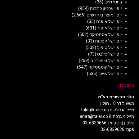
ביוטי טיוב
(36)
יופי! ארכיון כתבות
(954)
יופי! מוצרים חדשים
(2,566)
יופי! של אופנה
(35)
יופי! של איפור
(631)
יופי! של אסתטיקה
(502)
יופי! של הפקות
(33)
יופי! של טיפול
(502)
יופי! של סלבס
(73)
יופי! של ציפורניים
(259)
יופי! של קוסמטיקה
(547)
יופי! של שיער
(535)
כתובתנו
טלר תקשורת בע"מ
משעול דר 10, חולון
מייל הנהלה: taler@taler.co.il
מייל מערכת: anat@taler.co.il
טלפון (רב קווי): 03-6839666
פקס: 03-6839626