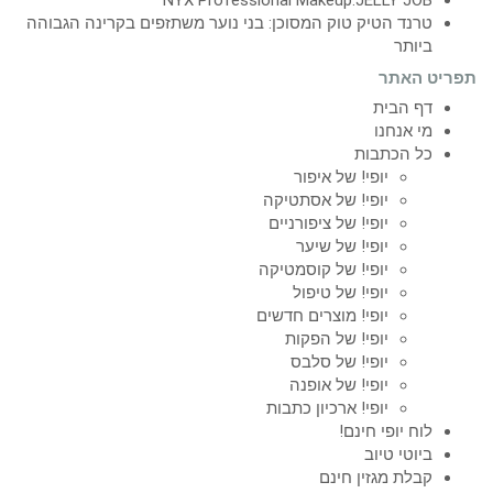
NYX Professional Makeup:JELLY JOB
טרנד הטיק טוק המסוכן: בני נוער משתזפים בקרינה הגבוהה
ביותר
תפריט האתר
דף הבית
מי אנחנו
כל הכתבות
יופי! של איפור
יופי! של אסתטיקה
יופי! של ציפורניים
יופי! של שיער
יופי! של קוסמטיקה
יופי! של טיפול
יופי! מוצרים חדשים
יופי! של הפקות
יופי! של סלבס
יופי! של אופנה
יופי! ארכיון כתבות
לוח יופי חינם!
ביוטי טיוב
קבלת מגזין חינם