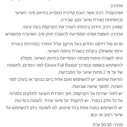
ארגינין:
אמינקסיל: רכיב אשר הוכח קלינית כמסייע בחיזוק סיבי השיער
ובהפחתת נשירת שיער עקב שבירה.
קפאין: רכיב הידוע ביכולתו לעורר את הקרקפת בעת עיסוי.
ארגינין: חומצת אמינו המסייעת להשבת חוזק סיב השיערה מהשורש.
סרום פול רזיסט החדש בעל מרקם קליל החודר במהירות בעזרת
עיסוי ומשתלב בקלות בשגרת טיפוח השיער.
טיפ: לשגרת טיפוח מקיפה המסייעת בחיזוק השיער, מומלץ
להשתמש בשמפו ובמרכך Elvive Full Resist לפני הסרום, לתוצאה
של עד פי 2 פחות שיער על המברשת.
הוראות שימוש: יש להשתמש פעם אחת ביום בבוקר או בערב לפני
השינה. למשך שישה שבועות.
יש לפזר ישירות על הקרקפת, תוך הפרדת השיער לחלקים ולמרוח
על כל חלק בנפרד, יש להקפיד על פיזור אחיד. לעסות בעדינות.
יש להשתמש במנה אחת בכל שימוש. לא לשטוף. ניתן להשתמש על
שיער רטוב או יבש.
מחיר: 50.30 ש"ח