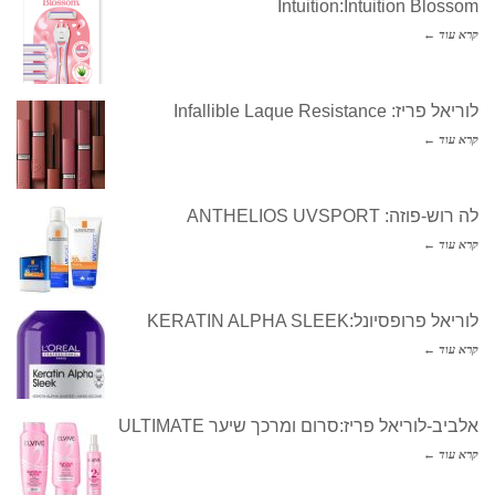
Intuition:Intuition Blossom
קרא עוד ←
לוריאל פריז: Infallible Laque Resistance
קרא עוד ←
לה רוש-פוזה: ANTHELIOS UVSPORT
קרא עוד ←
לוריאל פרופסיונל:KERATIN ALPHA SLEEK
קרא עוד ←
אלביב-לוריאל פריז:סרום ומרכך שיער ULTIMATE
קרא עוד ←