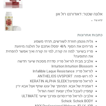
אלונה שכטר: דאודורנט רול און
קרא עוד ←
כתבות אחרונות
גלית גוטמן חוזרת לשורשים, תרתי משמע
מריחים את הסוף: 46% יפסלו אתכם על חולצה מיוזעת
פריז בשיער: למה זה קורה, למי זה קורה ואיך אפשר להפחית
את התופעה?
אלביב מבית לוריאל פריז: סדרת מסכות שיער חדשה
Intuition:Intuition Blossom
לוריאל פריז: Infallible Laque Resistance
לה רוש-פוזה: ANTHELIOS UVSPORT
לוריאל פרופסיונל:KERATIN ALPHA SLEEK
דוגמנית של אבא: המהפך של עונג שחף אצל אבא ירין
קמפיין לענבל אלדן יוצאת 'האח הגדול'
אלביב-לוריאל פריז:סרום ומרכך שיער ULTIMATE
Schick: Schick BODY