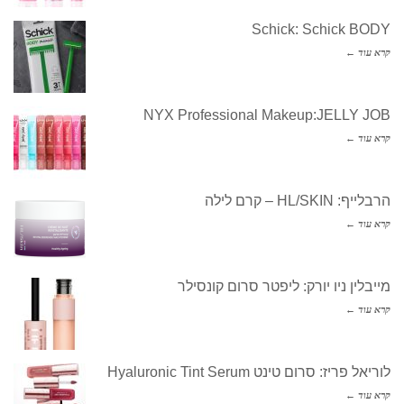
Schick: Schick BODY
קרא עוד ←
NYX Professional Makeup:JELLY JOB
קרא עוד ←
הרבלייף: HL/SKIN – קרם לילה
קרא עוד ←
מייבלין ניו יורק: ליפטר סרום קונסילר
קרא עוד ←
לוריאל פריז: סרום טינט Hyaluronic Tint Serum
קרא עוד ←