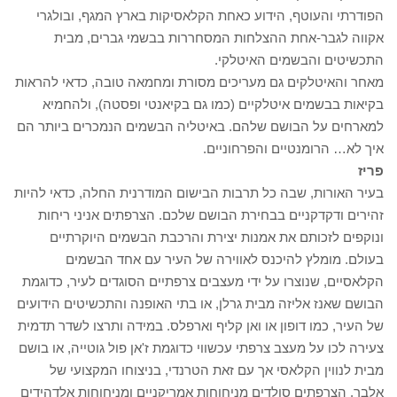
הפודרתי והעוטף, הידוע כאחת הקלאסיקות בארץ המגף, ובולגרי
אקווה לגבר-אחת ההצלחות המסחררות בבשמי גברים, מבית
התכשיטים והבשמים האיטלקי.
מאחר והאיטלקים גם מעריכים מסורת ומחמאה טובה, כדאי להראות
בקיאות בבשמים איטלקיים (כמו גם בקיאנטי ופסטה), ולהחמיא
למארחים על הבושם שלהם. באיטליה הבשמים הנמכרים ביותר הם
איך לא… הרומנטיים והפרחוניים.
פריז
בעיר האורות, שבה כל תרבות הבישום המודרנית החלה, כדאי להיות
זהירים ודקדקניים בבחירת הבושם שלכם. הצרפתים אניני ריחות
ונוקפים לזכותם את אמנות יצירת והרכבת הבשמים היוקרתיים
בעולם. מומלץ להיכנס לאווירה של העיר עם אחד הבשמים
הקלאסיים, שנוצרו על ידי מעצבים צרפתיים הסוגדים לעיר, כדוגמת
הבושם שאנז אליזה מבית גרלן, או בתי האופנה והתכשיטים הידועים
של העיר, כמו דופון או ואן קליף וארפלס. במידה ותרצו לשדר תדמית
צעירה לכו על מעצב צרפתי עכשווי כדוגמת ז'אן פול גוטייה, או בושם
מבית לנווין הקלאסי אך עם זאת הטרנדי, בניצוחו המקצועי של
אלבר. הצרפתים סולדים מניחוחות אמריקניים ומניחוחות אלדהידים