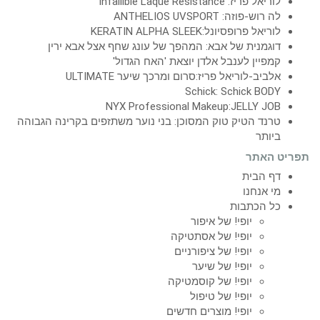
לוריאל פריז: Infallible Laque Resistance
לה רוש-פוזה: ANTHELIOS UVSPORT
לוריאל פרופסיונל:KERATIN ALPHA SLEEK
דוגמנית של אבא: המהפך של עונג שחף אצל אבא ירין
קמפיין לענבל אלדן יוצאת 'האח הגדול'
אלביב-לוריאל פריז:סרום ומרכך שיער ULTIMATE
Schick: Schick BODY
NYX Professional Makeup:JELLY JOB
טרנד הטיק טוק המסוכן: בני נוער משתזפים בקרינה הגבוהה
ביותר
תפריט האתר
דף הבית
מי אנחנו
כל הכתבות
יופי! של איפור
יופי! של אסתטיקה
יופי! של ציפורניים
יופי! של שיער
יופי! של קוסמטיקה
יופי! של טיפול
יופי! מוצרים חדשים