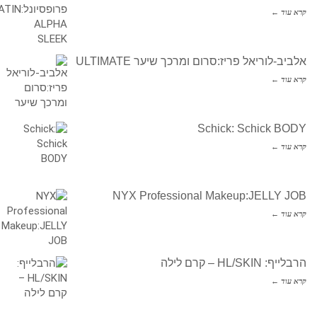
קרא עוד ←
אלביב-לוריאל פריז:סרום ומרכך שיער ULTIMATE
קרא עוד ←
Schick: Schick BODY
קרא עוד ←
NYX Professional Makeup:JELLY JOB
קרא עוד ←
הרבלייף: HL/SKIN – קרם לילה
קרא עוד ←