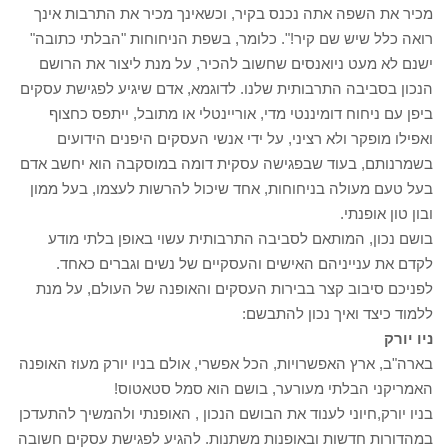
מכיר את השפה אתה נכנס בקיר, וכשאינך מכיר את התרבות אינך
רואה כלל שיש שם קיר!". כלומר, בשפת הניחוחות "הבלתי כתובה"
ישנם לא מעט ניואנסים שחשוב להכיר, על מנת ליצור את הרושם
הנכון בסביבה התרבותית שלנו. לדוגמא, אדם שיגיע לפגישת עסקים
ביפן עם ניחוח דומיננטי מדי, אוריינטלי או מתובל, ייתפס כחצוף
ואפילו מופקר ולא רציני, על ידי אנשי העסקים היפנים הידועים
בשמרנותם, בעוד שבפגישה עסקית דומה במוסקבה הוא יחשב אדם
בעל טעם מעולה בניחוחות, אחד שיכול להרשות לעצמו, בעל ממון
ובון טון אופנתי.
בושם נכון, המותאם לסביבה התרבותית עשוי באופן בלתי מודע
לקדם את ענייניהם האישים והעסקיים של נשים וגברים כאחד.
לפניכם סיבוב קצר בבירות העסקים והאופנה של העולם, על מנת
ללמוד כיצד ואיך נכון להתבשם:
ניו יורק
בארה"ב, ארץ האפשרויות, הכל אפשרי, אולם בניו יורק מעוז האופנה
האמריקני הבלתי מעורער, בושם הוא סמל סטאטוס!
בניו יורק,חיוני לענוד את הבושם הנכון , האופנתי ולהמשיך להתעדכן
במהדורות חדשות ובאופנות משתנות. להגיע לפגישת עסקים חשובה