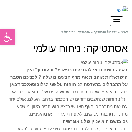
תפריט
פתח סרגל
ראשי
»
יופי! של אסתטיקה
»
אסתטיקה: ניחוח עולמי
אסתטיקה: ניחוח עולמי
באיזה בושם כדאי להתבשם בפאריז? ובלונדון? ואיך
הישראליות אוהבות את מדף הבשמים שלהן? לפניכם הסבר
על ההבדלים בהעדפת הניחוחות על פני הגלובוס
אלכס דבאן
בושם הוא עניין של תרבות. נכון שחוש הריח שלנו הוא אוניברסאלי
ועל ניחוחות שנחשבים דוחים יש הסכמה ברחבי העולם, אולם יחד
עם זאת מתברר כי האף האנושי כנציג חוש הריח מגוון ומושפע
מחינוך, תרבות ומנהגים, לא פחות מהחיך או מהעיניים.
גם בושם הוא עניין של גיאוגרפיה
בושם הוא מסר, שדר לסביבה. פתגם סיני עתיק טוען כי "כשאינך