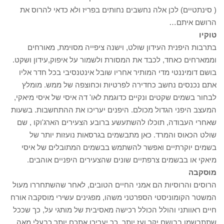
( סינתטיים) לכן אלה נחשבים נחותים בפריז ולא כדאי להרוס את
הרושם איתם…
טוקיו
בתרבות היפנית העידון שולט, וישנה ציפייה מסוימת, מאורחים
וממארחים כאחד, לכבד את המסורת ולשמור על איפוק,עידון ושקט.
בושם דומיננטי מדי המותיר אחריו שובל אינטנסיבי בכל חדר אליו
אתם נכנסים נחשב כחדירה לפרטיות וכחוצפה של ממש. מומלץ
לבחור בשמים שקטים ונקיים כדוגמת לאו' דה איסי של איסי מיאקי,
המעצב היפני הגדול מכולם. היפנים יעריכו את ההתחשבות. בשעות
שאחרי העבודה, תוכלו להשתעשע ברובע הצעירים הארג'וקו , שם
שולט הכאוס והמרד. כאן מתבשמים בגרסאות נועזות יותר של
בשמים יוקרתיים ואפשר להשתמש בבשמים המתובלים של איסי
מיאקי או בבשמים צרפתיים שונים שהצעירים היפניים אוהבים.
מוסקבה
הרוסים והרוסיות הם אמני החיים הטובים, לאחר שהשתחררו מעול
המשטר הקומוניסטי הספרטני משהו, מפגינים עשירי מוסקבה אורח
חיים ראוותני והולל הכולל רכישה מאסיבית של מותגי על, כך שככל
שתתבשמו בבושם יקר ועז יותר, כך יעריכו אתכם יותר כבעלי מאה