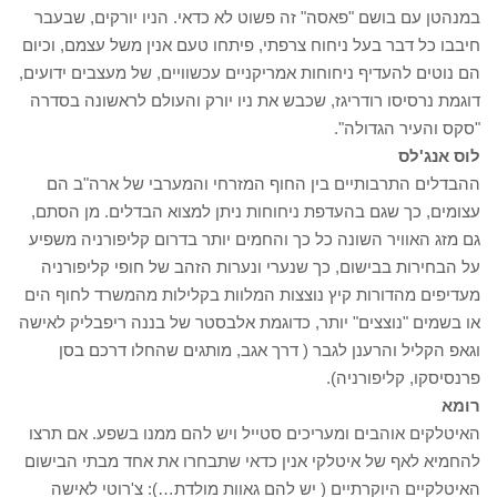
במנהטן עם בושם "פאסה" זה פשוט לא כדאי. הניו יורקים, שבעבר
חיבבו כל דבר בעל ניחוח צרפתי, פיתחו טעם אנין משל עצמם, וכיום
הם נוטים להעדיף ניחוחות אמריקניים עכשוויים, של מעצבים ידועים,
דוגמת נרסיסו רודריגז, שכבש את ניו יורק והעולם לראשונה בסדרה
"סקס והעיר הגדולה".
לוס אנג'לס
ההבדלים התרבותיים בין החוף המזרחי והמערבי של ארה"ב הם
עצומים, כך שגם בהעדפת ניחוחות ניתן למצוא הבדלים. מן הסתם,
גם מזג האוויר השונה כל כך והחמים יותר בדרום קליפורניה משפיע
על הבחירות בבישום, כך שנערי ונערות הזהב של חופי קליפורניה
מעדיפים מהדורות קיץ נוצצות המלוות בקלילות מהמשרד לחוף הים
או בשמים "נוצצים" יותר, כדוגמת אלבסטר של בננה ריפבליק לאישה
וגאפ הקליל והרענן לגבר ( דרך אגב, מותגים שהחלו דרכם בסן
פרנסיסקו, קליפורניה).
רומא
האיטלקים אוהבים ומעריכים סטייל ויש להם ממנו בשפע. אם תרצו
להחמיא לאף של איטלקי אנין כדאי שתבחרו את אחד מבתי הבישום
האיטלקיים היוקרתיים ( יש להם גאוות מולדת…): צ'רוטי לאישה