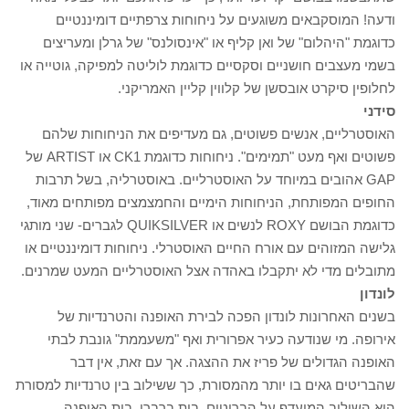
ודעה! המוסקבאים משוגעים על ניחוחות צרפתיים דומיננטיים
כדוגמת "היהלום" של ואן קליף או "אינסולנס" של גרלן ומעריצים
בשמי מעצבים חושניים וסקסיים כדוגמת לוליטה למפיקה, גוטייה או
לחלופין סיקרט אובסשן של קלווין קליין האמריקני.
סידני
האוסטרליים, אנשים פשוטים, גם מעדיפים את הניחוחות שלהם
פשוטים ואף מעט "תמימים". ניחוחות כדוגמת CK1 או ARTIST של
GAP אהובים במיוחד על האוסטרליים. באוסטרליה, בשל תרבות
החופים המפותחת, הניחוחות הימיים והחמצמצים מפותחים מאוד,
כדוגמת הבושם ROXY לנשים או QUIKSILVER לגברים- שני מותגי
גלישה המזוהים עם אורח החיים האוסטרלי. ניחוחות דומיננטיים או
מתובלים מדי לא יתקבלו באהדה אצל האוסטרליים המעט שמרנים.
לונדון
בשנים האחרונות לונדון הפכה לבירת האופנה והטרנדיות של
אירופה. מי שנודעה כעיר אפרורית ואף "משעממת" גונבת לבתי
האופנה הגדולים של פריז את ההצגה. אך עם זאת, אין דבר
שהבריטים גאים בו יותר מהמסורת, כך ששילוב בין טרנדיות למסורת
הוא השילוב המועדף על הבריטים. בית ברברי, בית האופנה