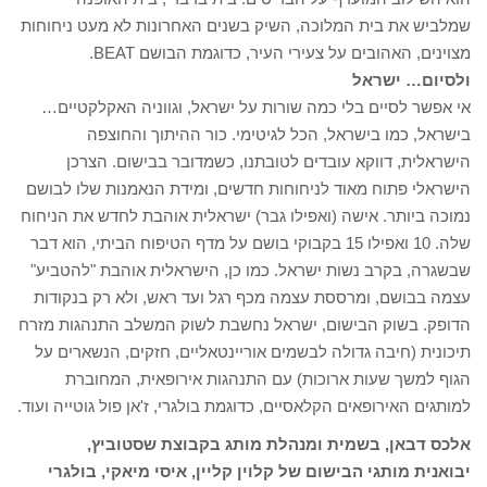
שמלביש את בית המלוכה, השיק בשנים האחרונות לא מעט ניחוחות
מצוינים, האהובים על צעירי העיר, כדוגמת הבושם BEAT.
ולסיום… ישראל
אי אפשר לסיים בלי כמה שורות על ישראל, וגווניה האקלקטיים…
בישראל, כמו בישראל, הכל לגיטימי. כור ההיתוך והחוצפה
הישראלית, דווקא עובדים לטובתנו, כשמדובר בבישום. הצרכן
הישראלי פתוח מאוד לניחוחות חדשים, ומידת הנאמנות שלו לבושם
נמוכה ביותר. אישה (ואפילו גבר) ישראלית אוהבת לחדש את הניחוח
שלה. 10 ואפילו 15 בקבוקי בושם על מדף הטיפוח הביתי, הוא דבר
שבשגרה, בקרב נשות ישראל. כמו כן, הישראלית אוהבת "להטביע"
עצמה בבושם, ומרססת עצמה מכף רגל ועד ראש, ולא רק בנקודות
הדופק. בשוק הבישום, ישראל נחשבת לשוק המשלב התנהגות מזרח
תיכונית (חיבה גדולה לבשמים אוריינטאליים, חזקים, הנשארים על
הגוף למשך שעות ארוכות) עם התנהגות אירופאית, המחוברת
למותגים האירופאים הקלאסיים, כדוגמת בולגרי, ז'אן פול גוטייה ועוד.
אלכס דבאן, בשמית ומנהלת מותג בקבוצת שסטוביץ,
יבואנית מותגי הבישום של קלוין קליין, איסי מיאקי, בולגרי