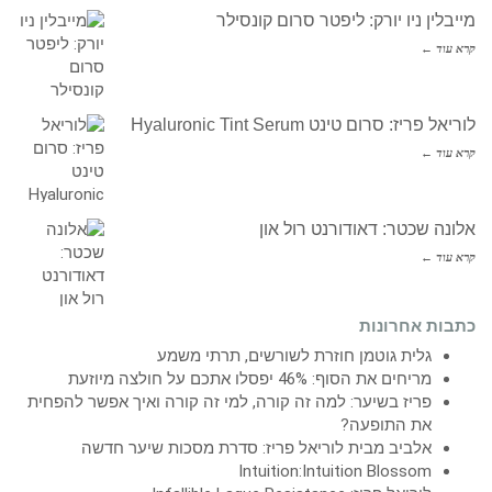
מייבלין ניו יורק: ליפטר סרום קונסילר
קרא עוד ←
לוריאל פריז: סרום טינט Hyaluronic Tint Serum
קרא עוד ←
אלונה שכטר: דאודורנט רול און
קרא עוד ←
כתבות אחרונות
גלית גוטמן חוזרת לשורשים, תרתי משמע
מריחים את הסוף: 46% יפסלו אתכם על חולצה מיוזעת
פריז בשיער: למה זה קורה, למי זה קורה ואיך אפשר להפחית
את התופעה?
אלביב מבית לוריאל פריז: סדרת מסכות שיער חדשה
Intuition:Intuition Blossom