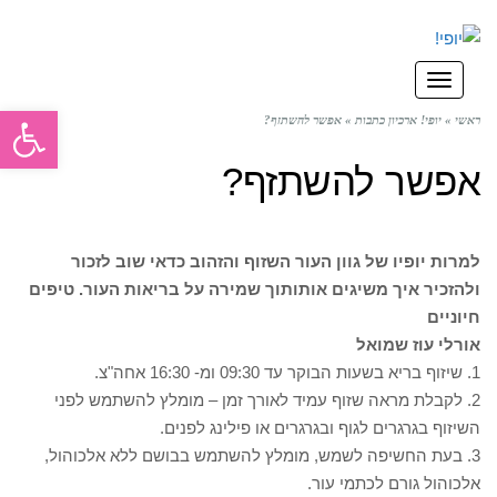
תפריט
פתח סרגל
ראשי
»
יופי! ארכיון כתבות
»
אפשר להשתזף?
אפשר להשתזף?
למרות יופיו של גוון העור השזוף והזהוב כדאי שוב לזכור
ולהזכיר איך משיגים אותותוך שמירה על בריאות העור. טיפים
חיוניים
אורלי עוז שמואל
1. שיזוף בריא בשעות הבוקר עד 09:30 ומ- 16:30 אחה"צ.
2. לקבלת מראה שזוף עמיד לאורך זמן – מומלץ להשתמש לפני
השיזוף בגרגרים לגוף ובגרגרים או פילינג לפנים.
3. בעת החשיפה לשמש, מומלץ להשתמש בבושם ללא אלכוהול,
אלכוהול גורם לכתמי עור.