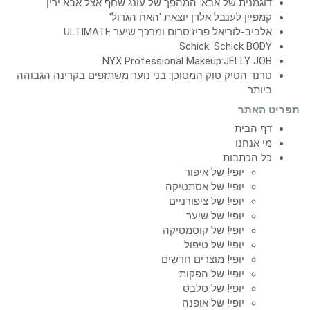
דוגמנית של אבא: המהפך של עונג שחף אצל אבא ירין
קמפיין לענבל אלדן יוצאת 'האח הגדול'
אלביב-לוריאל פריז:סרום ומרכך שיער ULTIMATE
Schick: Schick BODY
NYX Professional Makeup:JELLY JOB
טרנד הטיק טוק המסוכן: בני נוער משתזפים בקרינה הגבוהה
ביותר
תפריט האתר
דף הבית
מי אנחנו
כל הכתבות
יופי! של איפור
יופי! של אסתטיקה
יופי! של ציפורניים
יופי! של שיער
יופי! של קוסמטיקה
יופי! של טיפול
יופי! מוצרים חדשים
יופי! של הפקות
יופי! של סלבס
יופי! של אופנה