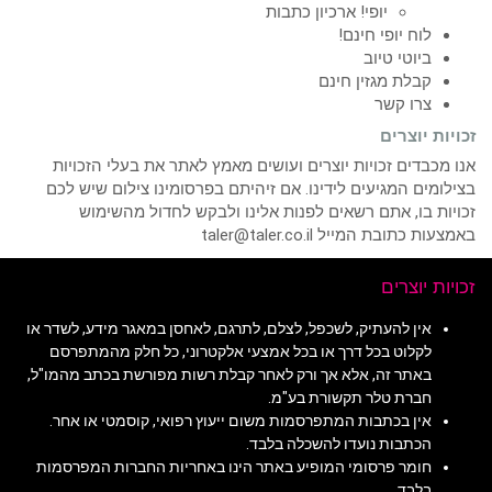
יופי! ארכיון כתבות
לוח יופי חינם!
ביוטי טיוב
קבלת מגזין חינם
צרו קשר
זכויות יוצרים
אנו מכבדים זכויות יוצרים ועושים מאמץ לאתר את בעלי הזכויות
בצילומים המגיעים לידינו. אם זיהיתם בפרסומינו צילום שיש לכם
זכויות בו, אתם רשאים לפנות אלינו ולבקש לחדול מהשימוש
באמצעות כתובת המייל taler@taler.co.il
זכויות יוצרים
אין להעתיק, לשכפל, לצלם, לתרגם, לאחסן במאגר מידע, לשדר או
לקלוט בכל דרך או בכל אמצעי אלקטרוני, כל חלק מהמתפרסם
באתר זה, אלא אך ורק לאחר קבלת רשות מפורשת בכתב מהמו"ל,
חברת טלר תקשורת בע"מ.
אין בכתבות המתפרסמות משום ייעוץ רפואי, קוסמטי או אחר.
הכתבות נועדו להשכלה בלבד.
חומר פרסומי המופיע באתר הינו באחריות החברות המפרסמות
בלבד.