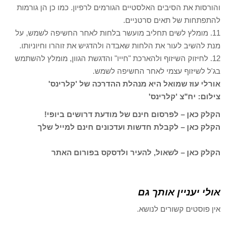
והורסות את הסיבים האלסטיים הגורמים לרפיון. כמו כן הן גורמות
להתפתחות של תאים סרטניים.
11. מומלץ לשים תחליב מועשר בלחות לאחר החשיפה לשמש, על
מנת להשיב לעור את הלחות שאבדה ולהדגיש את זוהרו וחיוניותו.
12. לחיזוק השיזוף ולהארכת "חייו" והדגשת הגוון, מומלץ להשתמש
בג'ל לשיזוף עצמי לאחר החשיפה לשמש.
אורלי עוז שמואל היא מנהלת ההדרכה של 'קלרינס'
צילום: יח"צ 'קלרינס'
הקלק כאן – לפרסום חינם של מודעת דרושים ביופי!
הקלק כאן – לקבלת חדשות ועדכונים חינם למייל שלך
הקלק כאן – לשאול, להעיר ולדסקס בפורום האתר
אולי יעניין אותך גם
אין פוסטים קשורים לנושא.