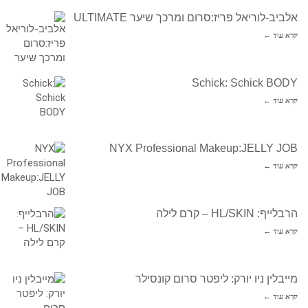
אלביב-לוריאל פריז:סרום ומרכך שיער ULTIMATE
קרא עוד ←
Schick: Schick BODY
קרא עוד ←
NYX Professional Makeup:JELLY JOB
קרא עוד ←
הרבלייף: HL/SKIN – קרם לילה
קרא עוד ←
מייבלין ניו יורק: ליפטר סרום קונסילר
קרא עוד ←