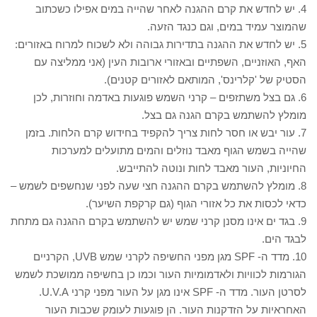
4. יש לחדש את קרם ההגנה לאחר שהייה במים אפילו כשכתוב
שהמוצר עמיד במים, וגם כנגד הזעה.
5. יש לחדש את ההגנה בתדירות גבוהה ולא לשכוח למרוח באזורים:
האף, האוזניים, השפתיים ובאזורי ארובות העין (אני ממליצה עם
הסטיק של 'קלרינס', המותאם לאזורים קטנים).
6. גם בצל משתזפים – קרני השמש פוגעות באדמה וחוזרות, לכן
מומלץ להשתמש בקרם הגנה גם בצל.
7. עור יבש או חסר לחות צריך להקפיד בחידוש קרם הלחות. בזמן
שהייה בשמש הגוף מאבד נוזלים והמים מתועלים למערכות
החיוניות, העור מאבד לחות ונוטה להתייבש.
8. מומלץ להשתמש בקרם ההגנה חצי שעה לפני שנחשפים לשמש –
כדאי לכסות את כל אזורי הגוף (גם קרקפת השיער).
9. בגד ים אינו מסנן קרני שמש יש להשתמש בקרם ההגנה גם מתחת
לבגד הים.
10. מדד ה- SPF מגן מפני החשיפה לקרני שמש UVB, הקרניים
הגורמות לכוויות ולאדמומיות העור וכמו כן בחשיפה ממושכת לשמש
לסרטן העור. מדד ה- SPF אינו מגן על העור מפני קרני U.V.A.
האחראיות על הזדקנות העור. הן פוגעות לעומק שכבות העור