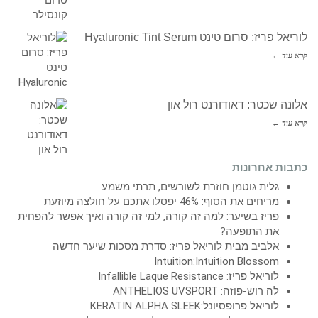
לוריאל פריז: סרום טינט Hyaluronic Tint Serum
קרא עוד ←
אלונה שכטר: דאודורנט רול און
קרא עוד ←
כתבות אחרונות
גלית גוטמן חוזרת לשורשים, תרתי משמע
מריחים את הסוף: 46% יפסלו אתכם על חולצה מיוזעת
פריז בשיער: למה זה קורה, למי זה קורה ואיך אפשר להפחית
את התופעה?
אלביב מבית לוריאל פריז: סדרת מסכות שיער חדשה
Intuition:Intuition Blossom
לוריאל פריז: Infallible Laque Resistance
לה רוש-פוזה: ANTHELIOS UVSPORT
לוריאל פרופסיונל:KERATIN ALPHA SLEEK