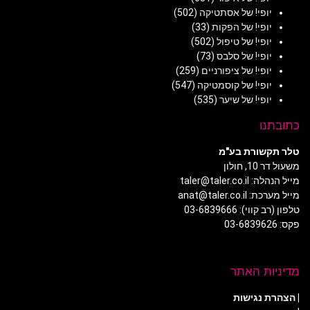
יופי! של אסתטיקה
(502)
יופי! של הפקות
(33)
יופי! של טיפול
(502)
יופי! של סלבס
(73)
יופי! של ציפורניים
(259)
יופי! של קוסמטיקה
(547)
יופי! של שיער
(535)
כתובתנו
טלר תקשורת בע"מ
משעול דר 10, חולון
מייל הנהלה: taler@taler.co.il
מייל מערכת: anat@taler.co.il
טלפון (רב קווי): 03-6839666
פקס: 03-6839626
מדיניות האתר
|
הצהרת נגישות