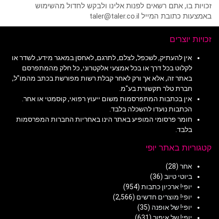
זכויות בו, אתם רשאים לפנות אלינו ולבקש לחדול מהשימוש
באמצעות כתובת המייל taler@taler.co.il
זכויות יוצרים
אין להעתיק, לשכפל, לצלם, לתרגם, לאחסן במאגר מידע, לשדר או
לקלוט בכל דרך או בכל אמצעי אלקטרוני, כל חלק מהמתפרסם
באתר זה, אלא אך ורק לאחר קבלת רשות מפורשת בכתב מהמו"ל,
חברת טלר תקשורת בע"מ.
אין בכתבות המתפרסמות משום ייעוץ רפואי, קוסמטי או אחר.
הכתבות נועדו להשכלה בלבד.
חומר פרסומי המופיע באתר הינו באחריות החברות המפרסמות
בלבד.
קטגוריות באתר יופי
אחר
(28)
ביוטי טיוב
(36)
יופי! ארכיון כתבות
(954)
יופי! מוצרים חדשים
(2,566)
יופי! של אופנה
(35)
יופי! של איפור
(631)