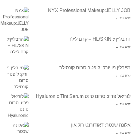
NYX Professional Makeup:JELLY JOB
קרא עוד ←
הרבלייף: HL/SKIN – קרם לילה
קרא עוד ←
מייבלין ניו יורק: ליפטר סרום קונסילר
קרא עוד ←
לוריאל פריז: סרום טינט Hyaluronic Tint Serum
קרא עוד ←
אלונה שכטר: דאודורנט רול און
קרא עוד ←