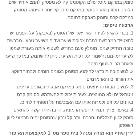
סומק במרקם מוס: עולם הקוסמטיקה לא מפסיק להמציא חידושים.
הלהיט התורן הוא הסומק במרקם מוס. קל יותר לשימוש מסומק
במרקם קרם וסומק באבקה דחוסה.
ארבעה טיפים:
1. בכדי להגיע לפיזור האידיאלי של הסומק (באבקה) על הפנים יש
להצטייד במברשת רחבה צפופת שיער ועדיף משיער טבעי. מברשת
טובה תחזיק שנים. מומלץ פעם בחודש לשטוף אותה בעזרת שמפו
לשיער על-מנת לשמור על רכות השיער. ניתן להשתמש במרכך שיער
ולאחר מכן לשטוף היטב.
2. לנשים כהות כדאי להימנע מסומק בגוונים חומים ולבחור דווקא
את הוורודים והאדמדמים.
3. לנשים מבוגרות יתאים סומק במרקם אבקתי ובגוונים עדינים,
ניטראליים ולא מנצנצים. צעירות יכולות להשתמש בסומק קרם
בגוונים עליזים ולמרוח אותו עם האצבעות על תפוחי הלחיים.
4. באיפור צריך תמיד לחפש הרמוניה. הרבה יותר קשה להתאים
סומק לגוון הצלליות והרבה יותר קל ונכון שהסומק יהיה הרמוני לגוון
השפתון.
ירין שחף הוא מורה ומנהל בית ספר מס' 1 למקצועות האיפור