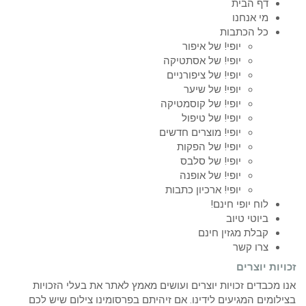
דף הבית
מי אנחנו
כל הכתבות
יופי! של איפור
יופי! של אסתטיקה
יופי! של ציפורניים
יופי! של שיער
יופי! של קוסמטיקה
יופי! של טיפול
יופי! מוצרים חדשים
יופי! של הפקות
יופי! של סלבס
יופי! של אופנה
יופי! ארכיון כתבות
לוח יופי חינם!
ביוטי טיוב
קבלת מגזין חינם
צרו קשר
זכויות יוצרים
אנו מכבדים זכויות יוצרים ועושים מאמץ לאתר את בעלי הזכויות
בצילומים המגיעים לידינו. אם זיהיתם בפרסומינו צילום שיש לכם