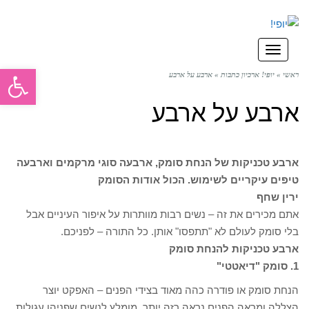
תפריט
פתח סרגל
ראשי
»
יופי! ארכיון כתבות
»
ארבע על ארבע
ארבע על ארבע
ארבע טכניקות של הנחת סומק, ארבעה סוגי מרקמים וארבעה
טיפים עיקריים לשימוש. הכול אודות הסומק
ירין שחף
אתם מכירים את זה – נשים רבות מוותרות על איפור העיניים אבל
בלי סומק לעולם לא "תתפסו" אותן. כל התורה – לפניכם.
ארבע טכניקות להנחת סומק
1. סומק "דיאטטי"
הנחת סומק או פודרה כהה מאוד בצידי הפנים – האפקט יוצר
הצללה ומראה הפנים נראה רזה יותר. מומלץ לנשים שפניהן עגולות.