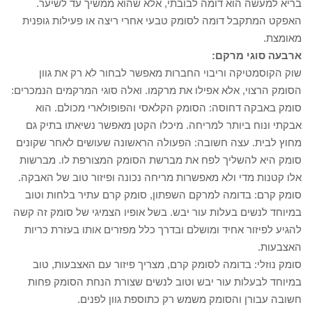
בריא למעשה הוא דומה לבובתי, אלא שהוא ממשיך עד לשיער.
האפקט המתקבל דומה לסומק טבעי אחרי ריצה או פעילות גופנית
מאומצת.
ארבעה סוגי מרקם:
שוק הקוסמטיקה וריבוי החברות מאפשר לבחור לא רק את גוון
הסומק הרצוי, אלא אפילו את מרקמו. ואלה סוגי המרקמים הנמכרים:
סומק באבקה דחוסה: הסומק הקלאסי והפופולארי מכולם. הוא
אבקתי ונוח ביותר למריחה. מיכלו הקטן מאפשר נשיאתו בתיק גם
מחוץ לבית. עצה חשובה: הפעולה הראשונה שעושים לאחר שקונים
סומק היא להשליך לפח את מברשת הסומק המצורפת לו. מברשות
אלו קטנות מדי ולא מאפשרות מריחה נכונה ופיזור טוב של האבקה.
סומק קרם: בדומה למרקם השפתון, סומק קרם עתיר בלחות וטוב
במיוחד לנשים בעלות עור יבש. בשל אופיו הצמיגי של סומק זה קשה
להגיע לפיזור אחיד ומושלם ובדרך כלל מפזרים אותו בעזרת כריות
האצבעות.
סומק נוזלי: בדומה לסומק קרם, מצריך פיזור עם האצבעות, טוב
במיוחד לבעלות עור יבש וטוב לנשים שצורת הנחת הסומק פחות
חשובה עבורן והסומק משמש רק כתוספת גוון לפנים.