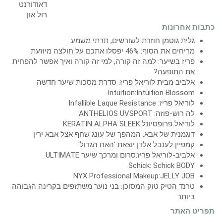
כתבות אחרונות
גלית גוטמן חוזרת לשורשים, תרתי משמע
מריחים את הסוף: 46% יפסלו אתכם על חולצה מיוזעת
פריז בשיער: למה זה קורה, למי זה קורה ואיך אפשר להפחית
את התופעה?
אלביב מבית לוריאל פריז: סדרת מסכות שיער חדשה
Intuition:Intuition Blossom
לוריאל פריז: Infallible Laque Resistance
לה רוש-פוזה: ANTHELIOS UVSPORT
לוריאל פרופסיונל:KERATIN ALPHA SLEEK
דוגמנית של אבא: המהפך של עונג שחף אצל אבא ירין
קמפיין לענבל אלדן יוצאת 'האח הגדול'
אלביב-לוריאל פריז:סרום ומרכך שיער ULTIMATE
Schick: Schick BODY
NYX Professional Makeup:JELLY JOB
טרנד הטיק טוק המסוכן: בני נוער משתזפים בקרינה הגבוהה
ביותר
תפריט האתר