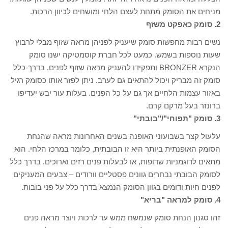
מניחים את הסומק מתחת לעצם הלחי ומושחים לכיוון הרכות.
2. סומק כאפקט משזף
נשים רבות מחפשות סומק שיעניק לפניהן מראה שזוף מבלי לרבוץ
שעות נוספות בשמש. כמעט לכל חברת קוסמטיקה ישנו סומק
הנקרא BRONZER ותפקידו להעניק מראה שזוף לפנים. בדרך-כלל
סומק זה מבריק ויכול להתאים גם לערב. ניתן לפזר אותו כסומק רגיל
באזור עצמות הלחיים אך גם על כל הפנים. בעלות עור יבש יעדיפו
ברונזר בעל מרקם קרם.
3. סומק "תפוחי"/"בובתי"
עלעול קצר בשבועוני האופנה בשנים האחרונות מראה שהנחת
הסומק האופנתית ביותר היא זו הבובתית, כלומר במרכז הלחי. הוא
מתאים לדוגמניות שדופות, או לבעלות פנים רזים וארוכים. בדרך כלל
לסומק הבובתי נבחרים גוונים פסטליים וורודים – צבעים המעניקים
לפנים חיות ודומים בגוון הסומק הנמצא בדרך כלל על פני בובות.
4. סומק למראה "בריא"
זהו סגנון הנחת סומק שנמשח ממש עד לרכות ויוצר מראה פנים