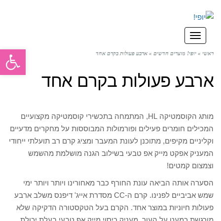
תפריט
פתח סרגל
ראשי
»
יופי! מוצרים חדשים
»
ארבע פעולות בקרם אחד
ארבע פעולות בקרם אחד
מותג הקוסמטיקה HL, המתמחה בתכשירי קוסמטיקה מקצועיים
המכילים חומרים פעילים ופורמולות המבוססות על מחקרים מדעיים
וקליניים מקיפים, מתוכנן לעונת המעבר ומציג קרם רב תועלתי ייחודי
המעניק אפקט מייק אפ טבעי בשילוב הגנה מושלמת מהשמש
וצמצום קמטים!
הסערה אותה הביאה עונת החורף כבר מאחורינו ויותר ויותר ימי
שמש אביביים לפנינו. קרם ה-CC מסדרת אייג' דיפנס משלב ארבע
פעולות חיוניות במוצר אחד. הקרם בעל הטקסטורה הדקיקה שלא
מורגשת כמעט על העור, מעניק כיסוי מייק אפ טבעי בעלת יכולת