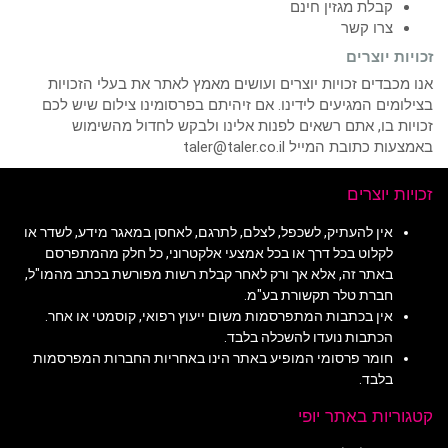
קבלת מגזין חינם
צרו קשר
זכויות יוצרים
אנו מכבדים זכויות יוצרים ועושים מאמץ לאתר את בעלי הזכויות
בצילומים המגיעים לידינו. אם זיהיתם בפרסומינו צילום שיש לכם
זכויות בו, אתם רשאים לפנות אלינו ולבקש לחדול מהשימוש
באמצעות כתובת המייל taler@taler.co.il
זכויות יוצרים
אין להעתיק, לשכפל, לצלם, לתרגם, לאחסן במאגר מידע, לשדר או
לקלוט בכל דרך או בכל אמצעי אלקטרוני, כל חלק מהמתפרסם
באתר זה, אלא אך ורק לאחר קבלת רשות מפורשת בכתב מהמו"ל,
חברת טלר תקשורת בע"מ.
אין בכתבות המתפרסמות משום ייעוץ רפואי, קוסמטי או אחר.
הכתבות נועדו להשכלה בלבד.
חומר פרסומי המופיע באתר הינו באחריות החברות המפרסמות
בלבד.
קטגוריות באתר יופי