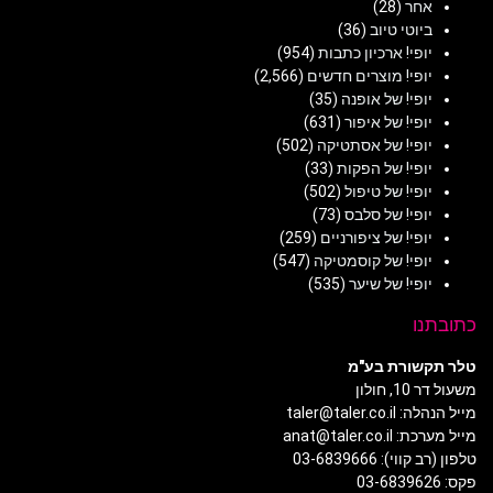
אחר
(28)
ביוטי טיוב
(36)
יופי! ארכיון כתבות
(954)
יופי! מוצרים חדשים
(2,566)
יופי! של אופנה
(35)
יופי! של איפור
(631)
יופי! של אסתטיקה
(502)
יופי! של הפקות
(33)
יופי! של טיפול
(502)
יופי! של סלבס
(73)
יופי! של ציפורניים
(259)
יופי! של קוסמטיקה
(547)
יופי! של שיער
(535)
כתובתנו
טלר תקשורת בע"מ
משעול דר 10, חולון
מייל הנהלה: taler@taler.co.il
מייל מערכת: anat@taler.co.il
טלפון (רב קווי): 03-6839666
פקס: 03-6839626