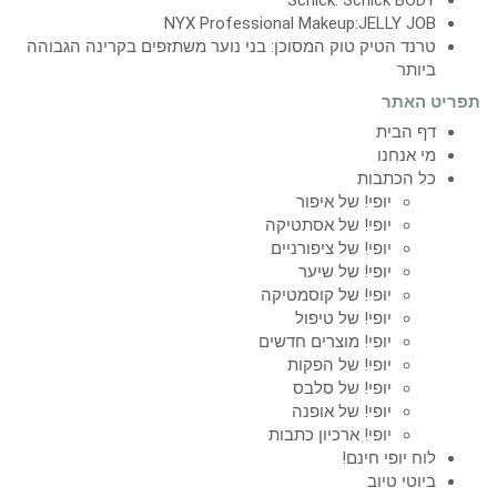
NYX Professional Makeup:JELLY JOB
טרנד הטיק טוק המסוכן: בני נוער משתזפים בקרינה הגבוהה
ביותר
תפריט האתר
דף הבית
מי אנחנו
כל הכתבות
יופי! של איפור
יופי! של אסתטיקה
יופי! של ציפורניים
יופי! של שיער
יופי! של קוסמטיקה
יופי! של טיפול
יופי! מוצרים חדשים
יופי! של הפקות
יופי! של סלבס
יופי! של אופנה
יופי! ארכיון כתבות
לוח יופי חינם!
ביוטי טיוב