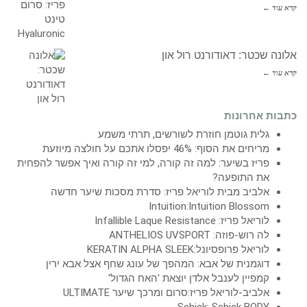
קרא עוד ←
אלונה שכטר: דאודורנט רול און
קרא עוד ←
כתבות אחרונות
גלית גוטמן חוזרת לשורשים, תרתי משמע
מריחים את הסוף: 46% יפסלו אתכם על חולצה מיוזעת
פריז בשיער: למה זה קורה, למי זה קורה ואיך אפשר להפחית
את התופעה?
אלביב מבית לוריאל פריז: סדרת מסכות שיער חדשה
Intuition:Intuition Blossom
לוריאל פריז: Infallible Laque Resistance
לה רוש-פוזה: ANTHELIOS UVSPORT
לוריאל פרופסיונל:KERATIN ALPHA SLEEK
דוגמנית של אבא: המהפך של עונג שחף אצל אבא ירין
קמפיין לענבל אלדן יוצאת 'האח הגדול'
אלביב-לוריאל פריז:סרום ומרכך שיער ULTIMATE
Schick: Schick BODY