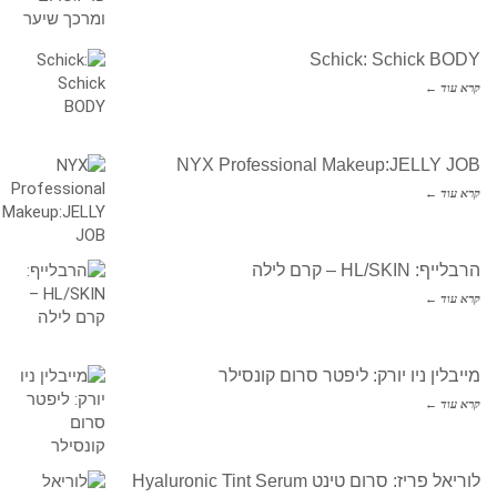
Schick: Schick BODY
קרא עוד ←
NYX Professional Makeup:JELLY JOB
קרא עוד ←
הרבלייף: HL/SKIN – קרם לילה
קרא עוד ←
מייבלין ניו יורק: ליפטר סרום קונסילר
קרא עוד ←
לוריאל פריז: סרום טינט Hyaluronic Tint Serum