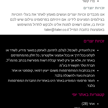
צרו קשר
זכויות יוצרים
אנו מכבדים זכויות יוצרים ועושים מאמץ לאתר את בעלי הזכויות
בצילומים המגיעים לידינו. אם זיהיתם בפרסומינו צילום שיש לכם
זכויות בו, אתם רשאים לפנות אלינו ולבקש לחדול מהשימוש
באמצעות כתובת המייל taler@taler.co.il
זכויות יוצרים
אין להעתיק, לשכפל, לצלם, לתרגם, לאחסן במאגר מידע, לשדר או
לקלוט בכל דרך או בכל אמצעי אלקטרוני, כל חלק מהמתפרסם
באתר זה, אלא אך ורק לאחר קבלת רשות מפורשת בכתב מהמו"ל,
חברת טלר תקשורת בע"מ.
אין בכתבות המתפרסמות משום ייעוץ רפואי, קוסמטי או אחר.
הכתבות נועדו להשכלה בלבד.
חומר פרסומי המופיע באתר הינו באחריות החברות המפרסמות
בלבד.
קטגוריות באתר יופי
אחר
(28)