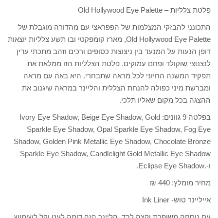
פלטת צלליות – Old Hollywood Eye Palette
התכונני להבזקי המצלמות של הפפראצי עם מהדורה מוגבלת של
Old Hollywood Eye Palette, מארז קומפקטי ובו תשע צלליות יוצאות
דופן הנעות על המנעד בין ניצוצות כסופים ורכים וזהב מתכתי עדין
לנצנוצי שוקולד ופחם עמוקים. פלטת הצלליות הזו ממלאת את
תפקיד המשנה החיוני לכל מראה שתבחרי. היא באה עם מראה
ומברשת מיני כפולה להנחת הצללית והליינר במראה שיגנוב את
ההצגה בכל מקום שאליו תלכי.
בפלטה 9 גוונים: Ivory Eye Shadow, Beige Eye Shadow, Gold
Sparkle Eye Shadow, Opal Sparkle Eye Shadow, Fog Eye
Shadow, Golden Pink Metallic Eye Shadow, Chocolate Bronze
Sparkle Eye Shadow, Candlelight Gold Metallic Eye Shadow
ו-.Eclipse Eye Shadow.
מחיר מומלץ: 440 ₪
אייליינר טוש- Ink Liner
עם נוסחה משופרת וקצה לבד, הליינר הזה דומה לעט וקל לשימוש.