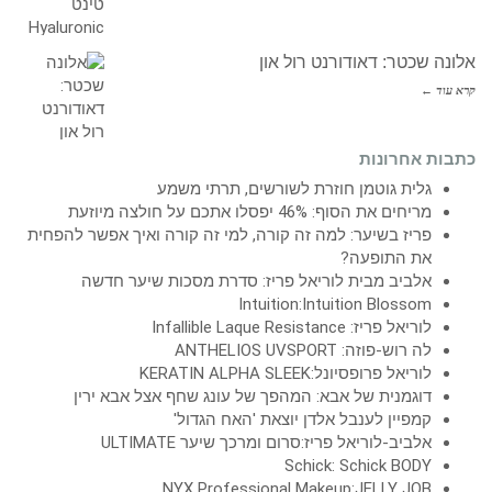
אלונה שכטר: דאודורנט רול און
קרא עוד ←
כתבות אחרונות
גלית גוטמן חוזרת לשורשים, תרתי משמע
מריחים את הסוף: 46% יפסלו אתכם על חולצה מיוזעת
פריז בשיער: למה זה קורה, למי זה קורה ואיך אפשר להפחית
את התופעה?
אלביב מבית לוריאל פריז: סדרת מסכות שיער חדשה
Intuition:Intuition Blossom
לוריאל פריז: Infallible Laque Resistance
לה רוש-פוזה: ANTHELIOS UVSPORT
לוריאל פרופסיונל:KERATIN ALPHA SLEEK
דוגמנית של אבא: המהפך של עונג שחף אצל אבא ירין
קמפיין לענבל אלדן יוצאת 'האח הגדול'
אלביב-לוריאל פריז:סרום ומרכך שיער ULTIMATE
Schick: Schick BODY
NYX Professional Makeup:JELLY JOB