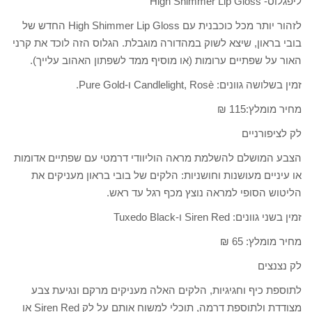
ליפגלוס- High Shimmer Lip Gloss
לזהור יותר מכל כוכבנית עם High Shimmer Lip Gloss החדש של
בובי בראון, שיצא לשוק במהדורה מוגבלת. הגלוס הזה לוכד את קרני
האור על שפתיים ערומות (או מוסיף ממד לשפתון האהוב עלייך).
זמין בשלושה גוונים: Candlelight, Rosè ו-Pure Gold.
מחיר מומלץ:115 ₪
לק לציפורניים
הצבע המושלם להשלמת מראה הוליוודי דרמטי עם שפתיים אדומות
או עיניים מעושנות וחושניות: הלקים של בובי בראון מעניקים את
הליטוש הסופי למראה נוצץ מכף רגל עד ראש.
זמין בשני גוונים: Siren Red ו-Tuxedo Black
מחיר מומלץ: 65 ₪
לק נצנצים
לתוספת כיף וחגיגיות, הלקים האלה מעניקים מרקם ונגיעת צבע
מצודדת ולתוספת דרמה, תוכלי למשוח אותם על לק Siren Red או