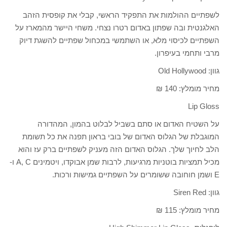
לשפתיים ההולמות את התפקיד הראשי, קבלי את קופסית הזהב
האלגנטית ובה שפתון באדום רטרו נצחי. משחי היישר מהמארז על
השפתיים לכיסוי מלא, או השתמשי במכחול שפתיים להשגת דיוק
מרבי ותחמי בעיפרון.
גוון: Old Hollywood
מחיר מומלץ: 140 ₪
Lip Gloss
על השטיח האדום או סתם בשביל לבלוט בהמון, המהדורה
המוגבלת של הגלוס האדום של בובי בראון תפנה את כל תשומת
הלב לחיוך שלך. הגלוס האדום הזה מעניק לשפתיים ברק עז והוא
מכיל תמציות בוטניות מרגיעות, לרבות שמן אבוקדו, ויטמינים A, C ו-
E ושמן חוחובה ששומרים על השפתיים גמישות ורכות.
גוון: Siren Red
מחיר מומלץ: 115 ₪