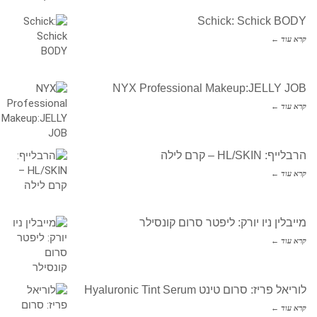
Schick: Schick BODY
קרא עוד ←
NYX Professional Makeup:JELLY JOB
קרא עוד ←
הרבלייף: HL/SKIN – קרם לילה
קרא עוד ←
מייבלין ניו יורק: ליפטר סרום קונסילר
קרא עוד ←
לוריאל פריז: סרום טינט Hyaluronic Tint Serum
קרא עוד ←