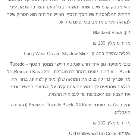
הוא מספק קו מושלם ושחור משחור בכל פעם ונוצר בהשראת עיני
החתול המלוכסנות של מסך הכסף. האייליינר הזה הוא הטריק שלך
למראה עיניים מהמם בכל פעם מחדש.
גוון: Blackest Black
מחיר מומלץ: 130 ₪
צללית עמידה בסטיק- Long-Wear Cream Shadow Stick
בובי מוסיפה גוון אחד חדש שנקטף היישר ממסך הכסף – Tuxedo
Black – ועוד שני גוונים במהדורה מוגבלת – 24 Karat ו-Bronze, כל
מה שצריך כדי להעצים את המראה שלך מעדין לפתייני. בחרי את
הגלאם שמתאים לך במשיחה אחת קלה על העפעף והמשיכי ומזגי
את הצבע עם האצבעות עד לעצימות הרצויה.
זמין בשלושה גוונים: Tuxedo Black, 24 Karat ו-Bronze (מהדורה
מוגבלת).
מחיר מומלץ: 130 ₪
שפתון- Old Hollywood Lip Color