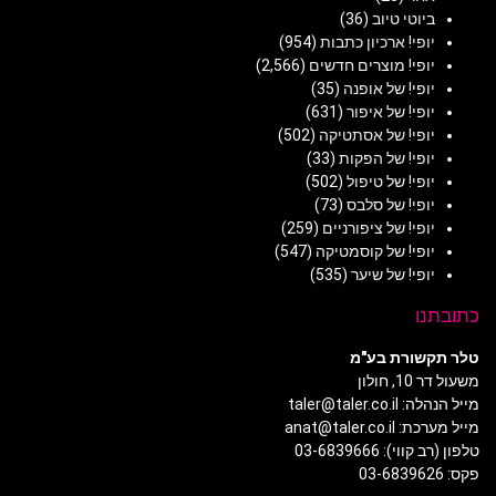
ביוטי טיוב
(36)
יופי! ארכיון כתבות
(954)
יופי! מוצרים חדשים
(2,566)
יופי! של אופנה
(35)
יופי! של איפור
(631)
יופי! של אסתטיקה
(502)
יופי! של הפקות
(33)
יופי! של טיפול
(502)
יופי! של סלבס
(73)
יופי! של ציפורניים
(259)
יופי! של קוסמטיקה
(547)
יופי! של שיער
(535)
כתובתנו
טלר תקשורת בע"מ
משעול דר 10, חולון
מייל הנהלה: taler@taler.co.il
מייל מערכת: anat@taler.co.il
טלפון (רב קווי): 03-6839666
פקס: 03-6839626