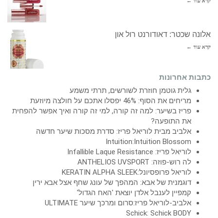
קרא עוד ←
אלונה שכטר: דאודורנט רול און
קרא עוד ←
כתבות אחרונות
גלית גוטמן חוזרת לשורשים, תרתי משמע
מריחים את הסוף: 46% יפסלו אתכם על חולצה מיוזעת
פריז בשיער: למה זה קורה, למי זה קורה ואיך אפשר להפחית
את התופעה?
אלביב מבית לוריאל פריז: סדרת מסכות שיער חדשה
Intuition:Intuition Blossom
לוריאל פריז: Infallible Laque Resistance
לה רוש-פוזה: ANTHELIOS UVSPORT
לוריאל פרופסיונל:KERATIN ALPHA SLEEK
דוגמנית של אבא: המהפך של עונג שחף אצל אבא ירין
קמפיין לענבל אלדן יוצאת 'האח הגדול'
אלביב-לוריאל פריז:סרום ומרכך שיער ULTIMATE
Schick: Schick BODY