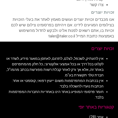
צרו קשר
זכויות יוצרים
אנו מכבדים זכויות יוצרים ועושים מאמץ לאתר את בעלי הזכויות
בצילומים המגיעים לידינו. אם זיהיתם בפרסומינו צילום שיש לכם
זכויות בו, אתם רשאים לפנות אלינו ולבקש לחדול מהשימוש
באמצעות כתובת המייל taler@taler.co.il
זכויות יוצרים
אין להעתיק, לשכפל, לצלם, לתרגם, לאחסן במאגר מידע, לשדר או
לקלוט בכל דרך או בכל אמצעי אלקטרוני, כל חלק מהמתפרסם
באתר זה, אלא אך ורק לאחר קבלת רשות מפורשת בכתב מהמו"ל,
חברת טלר תקשורת בע"מ.
אין בכתבות המתפרסמות משום ייעוץ רפואי, קוסמטי או אחר.
הכתבות נועדו להשכלה בלבד.
חומר פרסומי המופיע באתר הינו באחריות החברות המפרסמות
בלבד.
קטגוריות באתר יופי
אחר
(28)