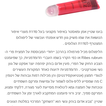
בועז שטיין אמן ומאסטר באיפור מקצועי בעל סדרת מוצרי איפור
הנושאת את שמו משיק גוון חדש אופנתי ועכשווי של ליפגלוס
המצטרף לסדרת הגלוסים .
הליפגלוס מכיל פורמולה בהרכב ייחודי המבוססת על תמצית פרי ה-
Ribes rubrum או כפי הקרוי בשמו העברי הדומדמניות, כך שפיגמנט
הצבע החזק של הפרי, מעין אדום בוהק יפהפה יוצר אפקט של גוון
נשי ואטרקטיבי . הדומדמניות ידועות כאחד המקורות העשירים
לנוגדי חמצון (אנטיאוקסידנטים) והן מכילות רמות גבוהות של ויטמין
C מה שמסייע לליפ-גלוס לשמור על גמישות ומרקם השפתיים
ונוכחות של חומצה גמא לינולאית מסייעת לעור מגורה, דלקתי ופצוע.
המרקם סמיך, יציב ורווי פיגמנט המתקבע לאורך זמן על השפתיים.
שטיין: "צבע אדום בוהק ונשי הוא "השחקן" המרכזי בפלטת הגוונים