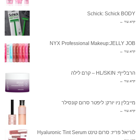
Schick: Schick BODY
קרא עוד ←
NYX Professional Makeup:JELLY JOB
קרא עוד ←
הרבלייף: HL/SKIN – קרם לילה
קרא עוד ←
מייבלין ניו יורק: ליפטר סרום קונסילר
קרא עוד ←
לוריאל פריז: סרום טינט Hyaluronic Tint Serum