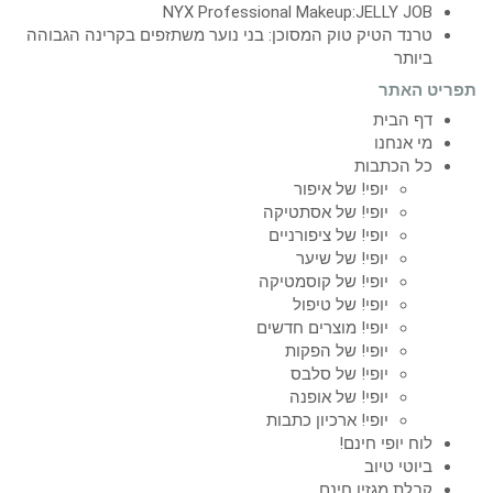
NYX Professional Makeup:JELLY JOB
טרנד הטיק טוק המסוכן: בני נוער משתזפים בקרינה הגבוהה
ביותר
תפריט האתר
דף הבית
מי אנחנו
כל הכתבות
יופי! של איפור
יופי! של אסתטיקה
יופי! של ציפורניים
יופי! של שיער
יופי! של קוסמטיקה
יופי! של טיפול
יופי! מוצרים חדשים
יופי! של הפקות
יופי! של סלבס
יופי! של אופנה
יופי! ארכיון כתבות
לוח יופי חינם!
ביוטי טיוב
קבלת מגזין חינם