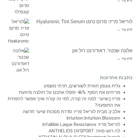
קרא עוד ←
לוריאל פריז: סרום טינט Hyaluronic Tint Serum
קרא עוד ←
אלונה שכטר: דאודורנט רול און
קרא עוד ←
כתבות אחרונות
גלית גוטמן חוזרת לשורשים, תרתי משמע
מריחים את הסוף: 46% יפסלו אתכם על חולצה מיוזעת
פריז בשיער: למה זה קורה, למי זה קורה ואיך אפשר להפחית
את התופעה?
אלביב מבית לוריאל פריז: סדרת מסכות שיער חדשה
Intuition:Intuition Blossom
לוריאל פריז: Infallible Laque Resistance
לה רוש-פוזה: ANTHELIOS UVSPORT