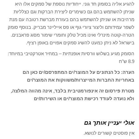
להגיע אליה בסומק חד גוני. ייחודיות נוספת של סמקים אלו היא
שניתן להשתמש בהם גם כשימרים ליצירת הברקות וגם כצלליות
מרהיבות או שניתן להשתמש בהם בעזרת מברשת רטובה עם מנת
לשפר עמידותם וליצור ציורי גוף או פס אייליינר מבריק. בנוסף סומק
הטרה-קוטה מינרלי ואינו מכיל טלק וחומרי שימור מסוג פראבנים.
בישראל לא ניתן כמעט להשיג סמקים אפויים באופן רציף.
הסומק מגיע בשלוש וורסיות אופנתיות – במחיר אטרקטיבי במיוחד:
8.9 ש"ח
הערה: כל הנתונים על המוצר/ים המתפרסם/ים כאן הם
באחריות החברות המייצרות/משווקות את המוצר/ים
מטרת פירסום זה אינפורמטיבית בלבד, אינה מהווה המלצה,
ולא נועדה לעודד רכישת המוצר/ים או השירות/ים
אולי יעניין אותך גם
אין פוסטים קשורים לנושא.