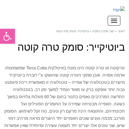
תפריט
פתח סרגל
ראשי
»
יופי! ארכיון כתבות
»
ביוטיקייר: סומק טרה קוטה
ביוטיקייר: סומק טרה קוטה
טרקוטה או טרה קוטה הינו מונח באיטלקית Terra Cotta שמשמעותו
אדמה אפויה. ואכן סמקי הטרה קוטה שהושקו ע"י חברת ביוטיקייר
מיוצרים בטכנולוגיה של אפייה – טכנולוגיה זו מאפשרת ריכוז פיגמנט
גבוה יותר ואפקט ברק עז מאוד ועמיד למשך זמן רב. בטכנולוגיה
החדשה המרכיבים נאפים בתנור בחום של 60 מעלות צלזיוס במשך
כשעה. האפייה מבטיחה שמירה על החומרים הפעילים ועל
תכונותיהם, והתוצאה הינה מרקם רק ונעים, נוח וקל לשימוש. הסומק
מורכב מכמה גוונים שונים האפויים יחד היוצרים מראה מרהיב דמוי
שיש, שני גוונים אלו יוצרים יחד תוצאה עשירה ומיוחדת שאין אפשרות