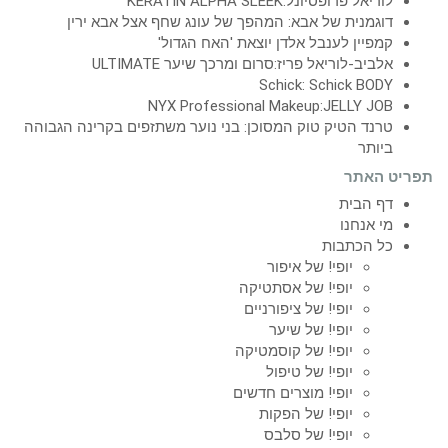
לוריאל פרופסיונל:KERATIN ALPHA SLEEK
דוגמנית של אבא: המהפך של עונג שחף אצל אבא ירין
קמפיין לענבל אלדן יוצאת 'האח הגדול'
אלביב-לוריאל פריז:סרום ומרכך שיער ULTIMATE
Schick: Schick BODY
NYX Professional Makeup:JELLY JOB
טרנד הטיק טוק המסוכן: בני נוער משתזפים בקרינה הגבוהה
ביותר
תפריט האתר
דף הבית
מי אנחנו
כל הכתבות
יופי! של איפור
יופי! של אסתטיקה
יופי! של ציפורניים
יופי! של שיער
יופי! של קוסמטיקה
יופי! של טיפול
יופי! מוצרים חדשים
יופי! של הפקות
יופי! של סלבס