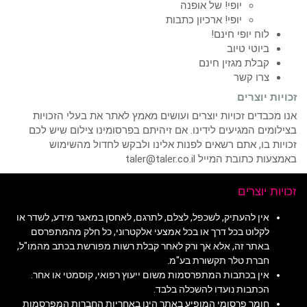
יופי! של אופנה
יופי! ארכיון כתבות
לוח יופי חינם!
ביוטי טיוב
קבלת מגזין חינם
צרו קשר
זכויות יוצרים
אנו מכבדים זכויות יוצרים ועושים מאמץ לאתר את בעלי הזכויות
בצילומים המגיעים לידינו. אם זיהיתם בפרסומינו צילום שיש לכם
זכויות בו, אתם רשאים לפנות אלינו ולבקש לחדול מהשימוש
באמצעות כתובת המייל taler@taler.co.il
זכויות יוצרים
אין להעתיק, לשכפל, לצלם, לתרגם, לאחסן במאגר מידע, לשדר או
לקלוט בכל דרך או בכל אמצעי אלקטרוני, כל חלק מהמתפרסם
באתר זה, אלא אך ורק לאחר קבלת רשות מפורשת בכתב מהמו"ל,
חברת טלר תקשורת בע"מ.
אין בכתבות המתפרסמות משום ייעוץ רפואי, קוסמטי או אחר.
הכתבות נועדו להשכלה בלבד.
חומר פרסומי המופיע באתר הינו באחריות החברות המפרסמות