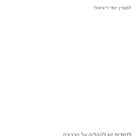
למגזין יופי דיגיטלי
לדפדוף יש להקליק על הכריכה