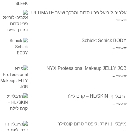
אלביב-לוריאל פריז:סרום ומרכך שיער ULTIMATE
קרא עוד ←
Schick: Schick BODY
קרא עוד ←
NYX Professional Makeup:JELLY JOB
קרא עוד ←
הרבלייף: HL/SKIN – קרם לילה
קרא עוד ←
מייבלין ניו יורק: ליפטר סרום קונסילר