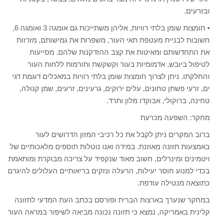
ובזרעים.
• חומצות שומן בלתי רוויות, אליהן משתייכות גם אומגה 3 ואומגה 6,
חשובות לבניית מעטפת תאי העור, משפרות את גמישותם, מזרזות
את התחדשותם ומאיטות את קצב ההזדקנות שלהם. מסייעות
לטיפול ביובש, אדמומיות בעור וקשקשת ותורמות ללחות העור
והחלקתו. ניתן לצרוך חומצות שומן בלתי רוויות במאכלים דוגמת דגי
ים, זרעי פשתן טחונים, עלים ירוקים, גרעינים, זרעים, שמן קנולה,
טחינה, ברוקולי, אבוקדו מלון ותרד.
מחקר: השפעה מכרעת
ברוב המקרים ניתן לקבל את כל רכיבי המזון הדרושים לעור
באמצעות תזונה מאוזנת. במידה ואנו נוטלות תוספים מלאכותיים של
ויטמינים ומינרלים, חשוב מאוד שנקפיד על צריכה מבוקרת ומותאמת
בכדי למנוע חוסר יעילות, הרעלה ונזקים בריאותיים העלולים להיגרם
כתוצאה מנטילה עודפת.
במחקר שנערך בארצות הברית ופורסם בכתב העת המדעי לתזונה
קלינית באמריקה, נמצא כי תזונה נכונה מביאה לשיפור במראה העור