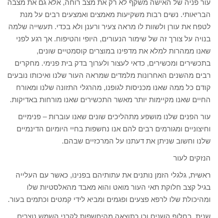
עור פניה של האישה משקף לא רק את מצב רוחה, אלא גם את מצבה
הבריאותי. נשים רבות משקיעות מאמצים ואמצעים רבים על מנת
לטפח את עורן ולשוות לו מראה צעיר ורענן ולא בכדי. תעשייה שלמה
בנויה על צורך זה של שימור הנעורים, היופי והטיפוח. אך רגע לפני
שאנו ממהרות למלא את מדפינו במוצרים קוסמטיים שונים,
בתכשירים ומכשירים, כדאי לעצור ולערוך בדק בית פנימי. מחקרים
רבים מהשנים האחרונות מלמדים שמראה העור שלנו ואיכותו נובעים
קודם כל ממה שאנו מכניסות לגופנו, מהרגלי התזונה שלנו ומאורח
החיים שאנו מקיימות יותר מאשר התכשירים שאנו מורחות באדיקות.
עור הפנים שלנו מושפע מתהליכים שונים שאנו עוברות – פנימיים
וחיצוניים ומגורמים רבים להם אנו נחשפות בחיי היומיום הדינמיים
שלנו וחשוב שניתן את דעתנו על המרכזיים שבהם.
הנזקים לעור
ראשית, גלגלי הזמן נותנים את עתותיהם בפנינו, כאשר עם העלייה
בגיל קצב חלוקת תאי העור מואט והוא מאבד מהאלסטיות שלו
ומהיכולת שלו לרפא פצעים ופגמים ומביא לידי קמטים וכתמים בעור.
שנית, בחלוף השנים וכן כתוצאה מהיחשפות לקרני השמש נוצרים