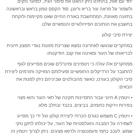
יחד עם זאת, בהחלט ניתן להאט את סימני הגיל, למזער נזקים
ולשמור על מראה עור בריא ורענן. סוד הקסם טמון בראש ובראשונה
בתזונה מאוזנת, המתחשבת באורח החיים שאנו מקיימות ולוקחת
בחשבון את הנתונים הפיזיולוגיים והנפשיים שלנו.
יצירת סיבי קולגן
במחקרים שנעשו לאחרונה נמצא שצריכת מזונות נוגדי חמצון חיונית
לבריאותו של העור ומאיטה את קצב הזדקנותו.
ממחקרים אלו עולה כי ויטמינים ומינרלים שונים מסייעים לגוף
להתגבר על הרדיקלים החופשיים ופעילותם המזיקה ותורמים ליצירת
סיבי הקולגן בעורנו, כאשר מהבולטים שביניהם ניתן למנות את
הבאים:
• ויטמין A חיוני עבור התמיינות תקינה של תאי העור והוא מצוי
בפירות וירקות כתומים, בביצים, בכבד ובחלב מלא.
• ויטמין C משמש כגורם הכרחי ליצירת קולגן ועל ידי כך מסייע
לשמירה על המבנה והאלסטיות של העור, על יכולתו לתקן נזקי
שמש, לעכב כתמי פיגמנטציה ולרפא פצעים. ניתן לצרוך ויטמין זה