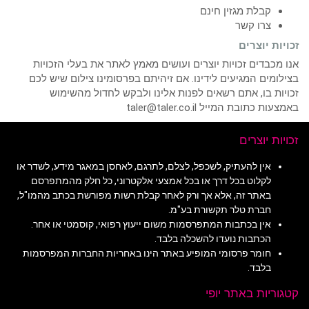
קבלת מגזין חינם
צרו קשר
זכויות יוצרים
אנו מכבדים זכויות יוצרים ועושים מאמץ לאתר את בעלי הזכויות
בצילומים המגיעים לידינו. אם זיהיתם בפרסומינו צילום שיש לכם
זכויות בו, אתם רשאים לפנות אלינו ולבקש לחדול מהשימוש
באמצעות כתובת המייל taler@taler.co.il
זכויות יוצרים
אין להעתיק, לשכפל, לצלם, לתרגם, לאחסן במאגר מידע, לשדר או
לקלוט בכל דרך או בכל אמצעי אלקטרוני, כל חלק מהמתפרסם
באתר זה, אלא אך ורק לאחר קבלת רשות מפורשת בכתב מהמו"ל,
חברת טלר תקשורת בע"מ.
אין בכתבות המתפרסמות משום ייעוץ רפואי, קוסמטי או אחר.
הכתבות נועדו להשכלה בלבד.
חומר פרסומי המופיע באתר הינו באחריות החברות המפרסמות
בלבד.
קטגוריות באתר יופי