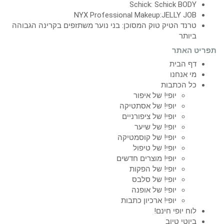
Schick: Schick BODY
NYX Professional Makeup:JELLY JOB
טרנד הטיק טוק המסוכן: בני נוער משתזפים בקרינה הגבוהה
ביותר
תפריט האתר
דף הבית
מי אנחנו
כל הכתבות
יופי! של איפור
יופי! של אסתטיקה
יופי! של ציפורניים
יופי! של שיער
יופי! של קוסמטיקה
יופי! של טיפול
יופי! מוצרים חדשים
יופי! של הפקות
יופי! של סלבס
יופי! של אופנה
יופי! ארכיון כתבות
לוח יופי חינם!
ביוטי טיוב