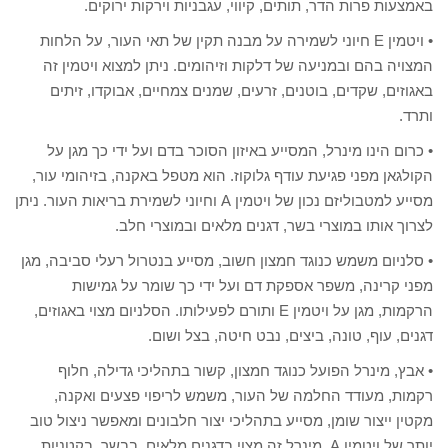
באמצעות פרות הדר, תותים, קיווי, עגבניות וירקות ירוקים.
• ויטמין E חיוני לשמירה על מבנה תקין של תאי העור, על הלחות
המצויה בהם ובמניעה של דלקות וזיהומים. ניתן למצוא ויטמין זה
באגוזים, שקדים, בוטנים, זרעים, שמנים צמחיים, אבוקדו, זיתים
ותרד.
• כרום הינו מינרל, המסייע באיזון הסוכר בדם ועל ידי כך מגן על
הקולגאן מפני פגיעת עודף גלוקוז. הוא מטפל באקנה, בזיהומי עור,
מסייע למטבוליזם נכון של ויטמין A וחיוני לשמירת בריאות העור. ניתן
לצרוך אותו במוצרי בשר, דגנים מלאים ובמוצרי חלב.
• סלניום משמש כנוגד חמצון חשוב, מסייע בנטרול רעלי סביבה, מגן
מפני קרינה, משפר אספקת דם ועל ידי כך שומר על גמישות
הרקמות, מגן על ויטמין E ותורם לפעילותו. הסלניום מצוי באגוזים,
דגנים, עוף, טונה, ביצים, נבט חיטה, בצל ושום.
• אבץ, מינרל הפועל כנוגד חמצון, קשור בתהליכי גדילה, חלוף
רקמות, מעודד החלמה של העור, משמש לריפוי פצעים ואקנה,
מקטין ייצור שומן, מסייע בתהליכי יצור חלבונים ומאפשר ניצול טוב
יותר של ויטמין A. מינרל זה מצוי בדגנים מלאים, בבשר, בקטניות