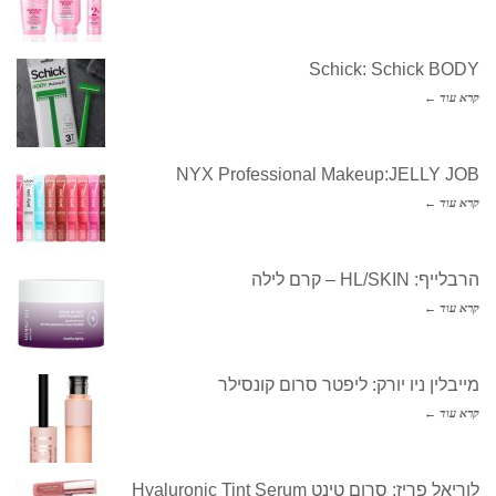
Schick: Schick BODY
קרא עוד ←
NYX Professional Makeup:JELLY JOB
קרא עוד ←
הרבלייף: HL/SKIN – קרם לילה
קרא עוד ←
מייבלין ניו יורק: ליפטר סרום קונסילר
קרא עוד ←
לוריאל פריז: סרום טינט Hyaluronic Tint Serum