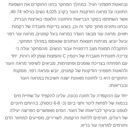
ובהאטת תסמיני הגיל. במהלך המחקר בחנו החוקרים את השפעת
התזונה על מראה הזדקנות העור בקרב 4,025 נשים בגילאי 40-74,
אשר השתתפו בסקר הבריאות והתזונה הלאומי בארצות הברית,
נבחנו נתונים מתוך סקר זה וכן, בוצעו בדיקות מעבדה של רקמות
תאים. מראה עור מבוגר הוגדר כמראה בעל קמטים, מראה עור רפוי
ובעל יובש. מניתוח תוצאות הנתונים שנאספו במהלך המחקר,
התקבלה תמונת מצב דרמטית עבור הנשים. מהמחקר עולה כי
צריכה תזונתית מוגברת של ויטמין C וחומצות שומן לא רוויות, יחד
עם הפחתה בצריכת שומנים ופחמימות, מביאים לשיפור מראה העור
ולהאטת תסמיני הזדקנות של קמטים, יובש ומראה רפוי. מסקנת
החוקרים היא כי לתזונה מאוזנת ישנה חשיבות במראה העור
ובבריאותו.
יחד עם ההקפדה על תזונה נכונה, עלינו להקפיד על שתיית מים
בכמות של לפחות ליטר וחצי ביום (כ- 6-8 כוסות), בהיותם חיוניים
לגופנו ובעיקר לבריאותו של העור. המים מאפשרים הפרשה יעילה
של רעלים, תורמים ללחות הרקמות, לשרירים, מסייעים למחזור הדם
ותורמים למראה עור בריא.