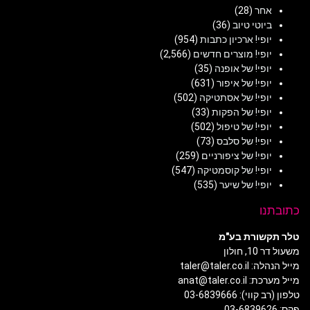
אחר
(28)
ביוטי טיוב
(36)
יופי! ארכיון כתבות
(954)
יופי! מוצרים חדשים
(2,566)
יופי! של אופנה
(35)
יופי! של איפור
(631)
יופי! של אסתטיקה
(502)
יופי! של הפקות
(33)
יופי! של טיפול
(502)
יופי! של סלבס
(73)
יופי! של ציפורניים
(259)
יופי! של קוסמטיקה
(547)
יופי! של שיער
(535)
כתובתנו
טלר תקשורת בע"מ
משעול דר 10, חולון
מייל הנהלה: taler@taler.co.il
מייל מערכת: anat@taler.co.il
טלפון (רב קווי): 03-6839666
פקס: 03-6839626