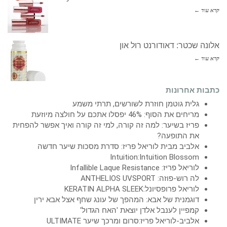
קרא עוד ←
אלונה שכטר: דאודורנט רול און
קרא עוד ←
כתבות אחרונות
גלית גוטמן חוזרת לשורשים, תרתי משמע
מריחים את הסוף: 46% יפסלו אתכם על חולצה מיוזעת
פריז בשיער: למה זה קורה, למי זה קורה ואיך אפשר להפחית
את התופעה?
אלביב מבית לוריאל פריז: סדרת מסכות שיער חדשה
Intuition:Intuition Blossom
לוריאל פריז: Infallible Laque Resistance
לה רוש-פוזה: ANTHELIOS UVSPORT
לוריאל פרופסיונל:KERATIN ALPHA SLEEK
דוגמנית של אבא: המהפך של עונג שחף אצל אבא ירין
קמפיין לענבל אלדן יוצאת 'האח הגדול'
אלביב-לוריאל פריז:סרום ומרכך שיער ULTIMATE