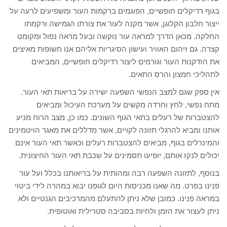
בגוף רדיקלים חופשיים, הפוגמים ברקמות העור ומשפיעים לרעה על
ייצור חלבון הקלוגן, אשר מקנה לעור את צורתו הגמישה ורקמתו
החלקה. מכאן הדרך למראה עור נוקשה ובעל מראה נפול ומקומט
קצרה. גם זיהום האוויר ועישון הסיגריות אליהם אנו חשופות מאיצים
את הזדקנות העור וגורמים ליצור רדיקלים חופשיים, המביאים
לתהליכי חמצון והרס התאים.
אין ספק שגם למצב הנפשי השפעה ישירה על בריאות תאי העור.
מתח נפשי, לחץ וחרדה מקשים על מערכת העיכול ומביאים
להצטברות של רעלים בתאי הגוף השונים. כמו כן, מצב הרוח מניע
אותנו ומביא להרגלי תזונה לקויים, אשר מדללים את מאגר הויטמינים
והמינרלים בגוף, מביאים להצטברות רעלים וכאשר תאי העור אינם
יכולים לנקז אותם, יופיעו תסמינים על שכבת תאי העור החיצונית.
בנוסף, לתזונה השפעה רבה ומהותית על בריאותנו בכלל ועל עור
פנינו בפרט. מה שאנו מכניסות היום לגופנו יבוא במהרה לידי ביטוי
במראה פנינו. כמובן שלא ניתן להתעלם מהמרכיבים הגנטיים ולא
ניתן לעצור את הזמן ולחיות בסביבה סטרילית ואוטופית.