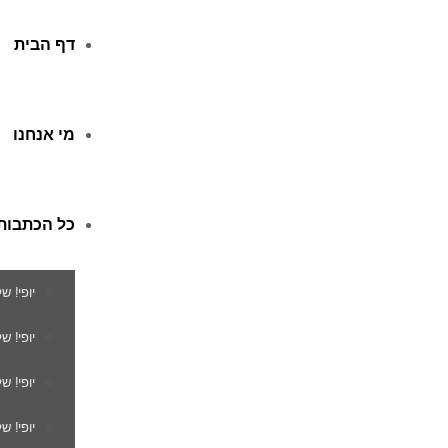
דף הבית
מי אנחנו
כל הכתבות
יופי! ש
יופי! 
יופי! ש
יופי! ש