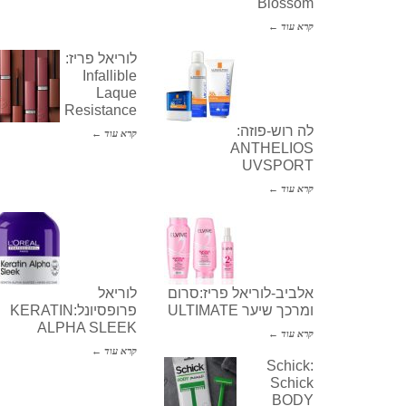
Blossom
קרא עוד ←
לוריאל פריז:
Infallible
Laque
Resistance
לה רוש-פוזה:
קרא עוד ←
ANTHELIOS
UVSPORT
קרא עוד ←
אלביב-לוריאל פריז:סרום
לוריאל
ומרכך שיער ULTIMATE
פרופסיונל:KERATIN
ALPHA SLEEK
קרא עוד ←
קרא עוד ←
Schick:
Schick
BODY