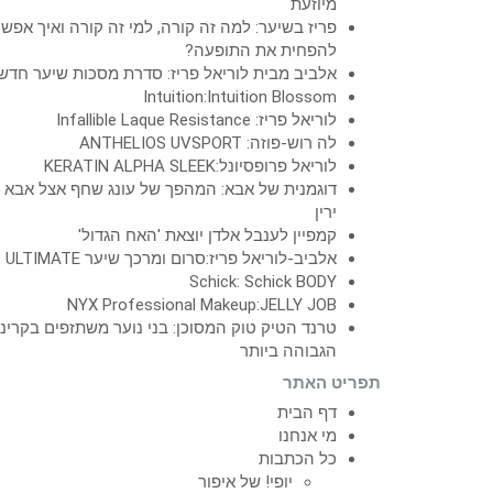
מיוזעת
פריז בשיער: למה זה קורה, למי זה קורה ואיך אפש
להפחית את התופעה?
אלביב מבית לוריאל פריז: סדרת מסכות שיער חדש
Intuition:Intuition Blossom
לוריאל פריז: Infallible Laque Resistance
לה רוש-פוזה: ANTHELIOS UVSPORT
לוריאל פרופסיונל:KERATIN ALPHA SLEEK
דוגמנית של אבא: המהפך של עונג שחף אצל אבא
ירין
קמפיין לענבל אלדן יוצאת 'האח הגדול'
אלביב-לוריאל פריז:סרום ומרכך שיער ULTIMATE
Schick: Schick BODY
NYX Professional Makeup:JELLY JOB
טרנד הטיק טוק המסוכן: בני נוער משתזפים בקרינ
הגבוהה ביותר
תפריט האתר
דף הבית
מי אנחנו
כל הכתבות
יופי! של איפור