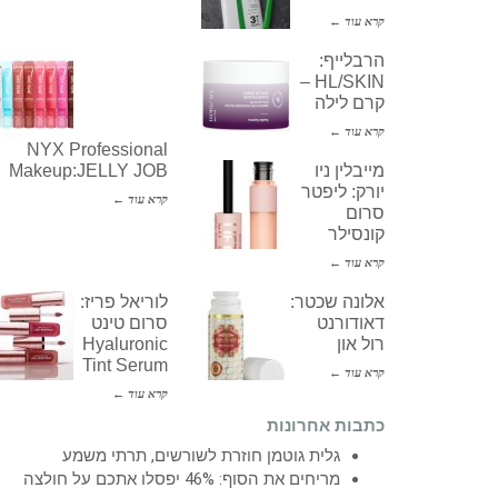
קרא עוד ←
הרבלייף:
HL/SKIN –
קרם לילה
קרא עוד ←
NYX Professional
מייבלין ניו
Makeup:JELLY JOB
יורק: ליפטר
קרא עוד ←
סרום
קונסילר
קרא עוד ←
אלונה שכטר:
לוריאל פריז:
דאודורנט
סרום טינט
רול און
Hyaluronic
Tint Serum
קרא עוד ←
קרא עוד ←
כתבות אחרונות
גלית גוטמן חוזרת לשורשים, תרתי משמע
מריחים את הסוף: 46% יפסלו אתכם על חולצה