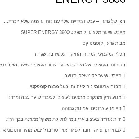
הפן של גדעון – עכשיו בידיים שלך עם כוח ועוצמה שלא הכרת…
מייבש שיער מקצועי קומפקטיSUPER ENERGY 3800
מבית גדעון קוסמטיקס
הכלי המקצועי המהיר והחזק – עכשיו בהישג ידך!
הפיתוח והעוצמה של מייבש השיער עבור מעצבי השיער, מציבים אות
 מייבש שיער קל משקל ותנועה.
 מבנה ארגונומי נוח לאחיזה ובעל מבנה קומפקטי.
 מנוע חזק ומתקדם מתאים לעיצוב ולעיבוד שיער עבה ומרדני.
 חיי מנוע ארוכים ואמינות גבוהה.
 ידית אחיזה בעיצוב ארגונומי לחלוקת משקל מאוזנת בכף היד.
 לבחירתך פייה רחבה לפיזור אויר טורבו לייבוש מהיר וחסכוני או צרה לריכוז החום ומשב האוויר.