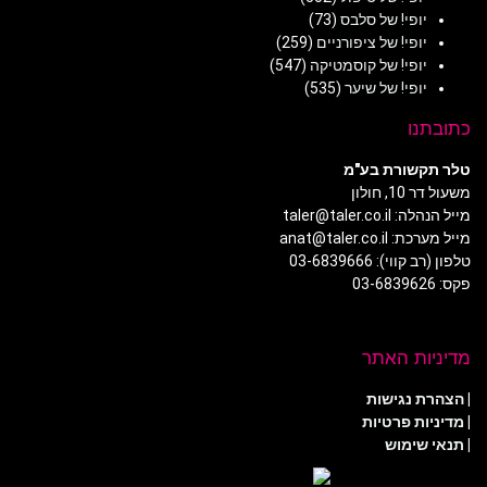
יופי! של סלבס
(73)
יופי! של ציפורניים
(259)
יופי! של קוסמטיקה
(547)
יופי! של שיער
(535)
כתובתנו
טלר תקשורת בע"מ
משעול דר 10, חולון
מייל הנהלה: taler@taler.co.il
מייל מערכת: anat@taler.co.il
טלפון (רב קווי): 03-6839666
פקס: 03-6839626
מדיניות האתר
|
הצהרת נגישות
|
מדיניות פרטיות
| תנאי שימוש