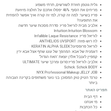
גלית גוטמן חוזרת לשורשים, תרתי משמע
מריחים את הסוף: 46% יפסלו אתכם על חולצה מיוזעת
פריז בשיער: למה זה קורה, למי זה קורה ואיך אפשר להפחית
את התופעה?
אלביב מבית לוריאל פריז: סדרת מסכות שיער חדשה
Intuition:Intuition Blossom
לוריאל פריז: Infallible Laque Resistance
לה רוש-פוזה: ANTHELIOS UVSPORT
לוריאל פרופסיונל:KERATIN ALPHA SLEEK
דוגמנית של אבא: המהפך של עונג שחף אצל אבא ירין
קמפיין לענבל אלדן יוצאת 'האח הגדול'
אלביב-לוריאל פריז:סרום ומרכך שיער ULTIMATE
Schick: Schick BODY
NYX Professional Makeup:JELLY JOB
טרנד הטיק טוק המסוכן: בני נוער משתזפים בקרינה הגבוהה
ביותר
תפריט האתר
דף הבית
מי אנחנו
כל הכתבות