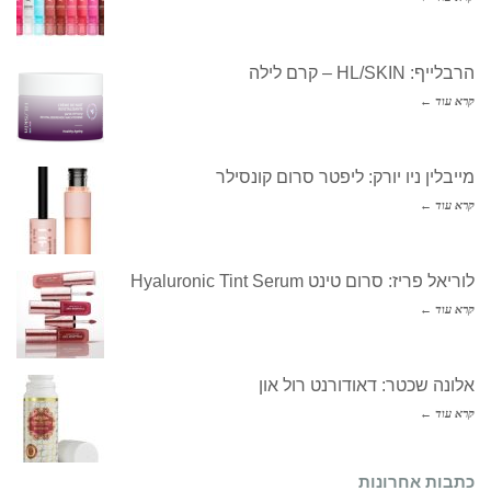
הרבלייף: HL/SKIN – קרם לילה
קרא עוד ←
מייבלין ניו יורק: ליפטר סרום קונסילר
קרא עוד ←
לוריאל פריז: סרום טינט Hyaluronic Tint Serum
קרא עוד ←
אלונה שכטר: דאודורנט רול און
קרא עוד ←
כתבות אחרונות