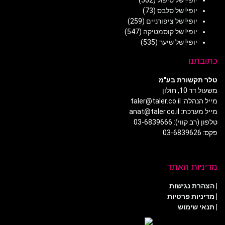
יופי! של סלבס
(73)
יופי! של ציפורניים
(259)
יופי! של קוסמטיקה
(547)
יופי! של שיער
(535)
כתובתנו
טלר תקשורת בע"מ
משעול דר 10, חולון
מייל הנהלה: taler@taler.co.il
מייל מערכת: anat@taler.co.il
טלפון (רב קווי): 03-6839666
פקס: 03-6839626
מדיניות האתר
|
הצהרת נגישות
|
מדיניות פרטיות
| תנאי שימוש