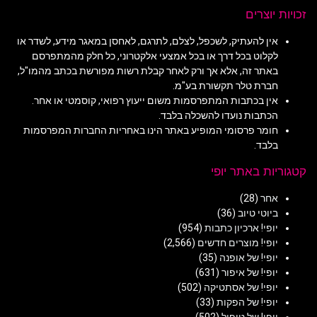
זכויות יוצרים
אין להעתיק, לשכפל, לצלם, לתרגם, לאחסן במאגר מידע, לשדר או
לקלוט בכל דרך או בכל אמצעי אלקטרוני, כל חלק מהמתפרסם
באתר זה, אלא אך ורק לאחר קבלת רשות מפורשת בכתב מהמו"ל,
חברת טלר תקשורת בע"מ.
אין בכתבות המתפרסמות משום ייעוץ רפואי, קוסמטי או אחר.
הכתבות נועדו להשכלה בלבד.
חומר פרסומי המופיע באתר הינו באחריות החברות המפרסמות
בלבד.
קטגוריות באתר יופי
אחר
(28)
ביוטי טיוב
(36)
יופי! ארכיון כתבות
(954)
יופי! מוצרים חדשים
(2,566)
יופי! של אופנה
(35)
יופי! של איפור
(631)
יופי! של אסתטיקה
(502)
יופי! של הפקות
(33)
יופי! של טיפול
(502)