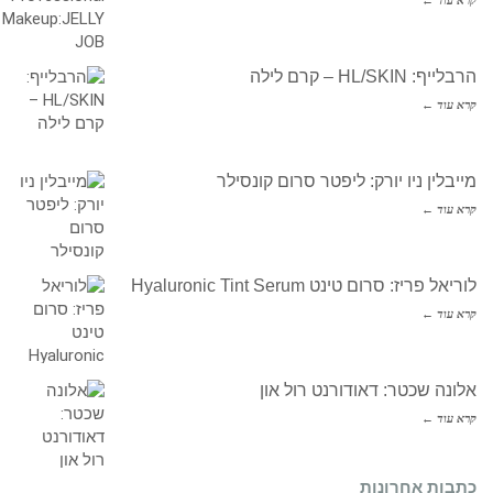
הרבלייף: HL/SKIN – קרם לילה
קרא עוד ←
מייבלין ניו יורק: ליפטר סרום קונסילר
קרא עוד ←
לוריאל פריז: סרום טינט Hyaluronic Tint Serum
קרא עוד ←
אלונה שכטר: דאודורנט רול און
קרא עוד ←
כתבות אחרונות