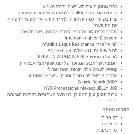
גלית גוטמן חוזרת לשורשים, תרתי משמע
מריחים את הסוף: 46% יפסלו אתכם על חולצה מיוזעת
פריז בשיער: למה זה קורה, למי זה קורה ואיך אפשר להפחית
את התופעה?
אלביב מבית לוריאל פריז: סדרת מסכות שיער חדשה
Intuition:Intuition Blossom
לוריאל פריז: Infallible Laque Resistance
לה רוש-פוזה: ANTHELIOS UVSPORT
לוריאל פרופסיונל:KERATIN ALPHA SLEEK
דוגמנית של אבא: המהפך של עונג שחף אצל אבא ירין
קמפיין לענבל אלדן יוצאת 'האח הגדול'
אלביב-לוריאל פריז:סרום ומרכך שיער ULTIMATE
Schick: Schick BODY
NYX Professional Makeup:JELLY JOB
טרנד הטיק טוק המסוכן: בני נוער משתזפים בקרינה הגבוהה
ביותר
תפריט האתר
דף הבית
מי אנחנו
כל הכתבות