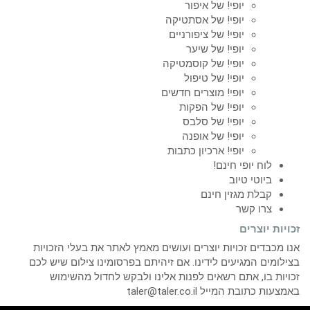
יופי! של איפור
יופי! של אסתטיקה
יופי! של ציפורניים
יופי! של שיער
יופי! של קוסמטיקה
יופי! של טיפול
יופי! מוצרים חדשים
יופי! של הפקות
יופי! של סלבס
יופי! של אופנה
יופי! ארכיון כתבות
לוח יופי חינם!
ביוטי טיוב
קבלת מגזין חינם
צרו קשר
זכויות יוצרים
אנו מכבדים זכויות יוצרים ועושים מאמץ לאתר את בעלי הזכויות
בצילומים המגיעים לידינו. אם זיהיתם בפרסומינו צילום שיש לכם
זכויות בו, אתם רשאים לפנות אלינו ולבקש לחדול מהשימוש
באמצעות כתובת המייל taler@taler.co.il