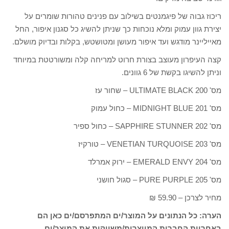
ריכוז גבוה של פיגמנטים בשילוב עם פנינים טהורות שומרים על
יצירת גוון עמוק ומלא נוכחות כך שניתן להשיג כל סגנון איפור, החל
מאייליינר מודגש ועד איפור מעושן ומטושטש, בקלות ובדיוק מושלם.
קצה העיפרון מעוצב בצורת חרוט למריחה קלה ומשורטטת במיוחד
וניתן להשיגו בקשת של 6 גוונים.
מס' 200 ULTIMATE BLACK – שחור עז
מס' 201 MIDNIGHT BLUE – כחול עמוק
מס' 202 SAPPHIRE STUNNER – כחול ספיר
מס' 203 VENETIAN TURQUOISE – טורקיז
מס' 204 EMERALD ENVY – ירוק אמרלד
מס' 205 PURE PURPLE – סגול חושני
מחיר לצרכן – 59.90 ₪
הערה: כל הנתונים על המוצר/ים המתפרסם/ים כאן הם
באחריות החברות המייצרות/משווקות את המוצר/ים