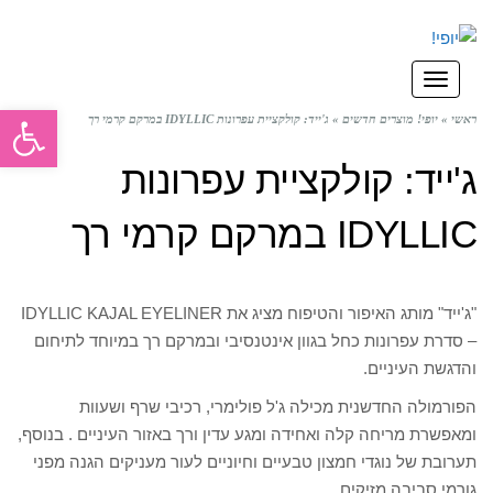
תפריט
פתח סרגל
ראשי
»
יופי! מוצרים חדשים
»
ג'ייד: קולקציית עפרונות IDYLLIC במרקם קרמי רך
ג'ייד: קולקציית עפרונות
IDYLLIC במרקם קרמי רך
"ג'ייד" מותג האיפור והטיפוח מציג את IDYLLIC KAJAL EYELINER
– סדרת עפרונות כחל בגוון אינטנסיבי ובמרקם רך במיוחד לתיחום
והדגשת העיניים.
הפורמולה החדשנית מכילה ג'ל פולימרי, רכיבי שרף ושעוות
ומאפשרת מריחה קלה ואחידה ומגע עדין ורך באזור העיניים . בנוסף,
תערובת של נוגדי חמצון טבעיים וחיוניים לעור מעניקים הגנה מפני
גורמי סביבה מזיקים.