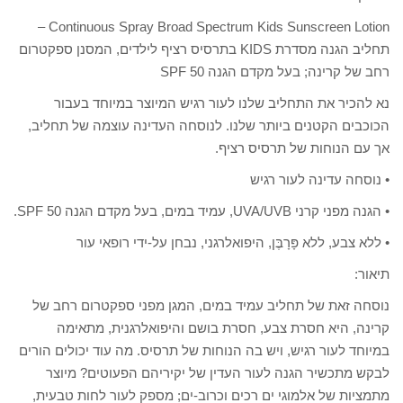
Continuous Spray Broad Spectrum Kids Sunscreen Lotion –
תחליב הגנה מסדרת KIDS בתרסיס רציף לילדים, המסנן ספקטרום
רחב של קרינה; בעל מקדם הגנה SPF 50
נא להכיר את התחליב שלנו לעור רגיש המיוצר במיוחד בעבור
הכוכבים הקטנים ביותר שלנו. לנוסחה העדינה עוצמה של תחליב,
אך עם הנוחות של תרסיס רציף.
• נוסחה עדינה לעור רגיש
• הגנה מפני קרני UVA/UVB, עמיד במים, בעל מקדם הגנה SPF 50.
• ללא צבע, ללא פָּרָבֶּן, היפואלרגני, נבחן על-ידי רופאי עור
תיאור:
נוסחה זאת של תחליב עמיד במים, המגן מפני ספקטרום רחב של
קרינה, היא חסרת צבע, חסרת בושם והיפואלרגנית, מתאימה
במיוחד לעור רגיש, ויש בה הנוחות של תרסיס. מה עוד יכולים הורים
לבקש מתכשיר הגנה לעור העדין של יקיריהם הפעוטים? מיוצר
מתמציות של אלמוגי ים רכים וכרוב-ים; מספק לעור לחות טבעית,