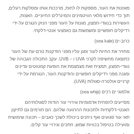
מאזנות את העור, מספקות לו לחות, מרככות אותו ומסלקות רעלים,
תוך כדי חידוש מלאי הוויטמינים והמינרלים החיוניים. האצות,
העשירות בנוגדי-חמצון, מגנות על העור מפני הנזק הנגרם על-ידי
רדיקלים חופשיים ומשמשות גם כאמצעי אנטי-דלקתי.
כרוב-ים (sea kale)
מחזיר את החיות לעור ומגן עליו מפני הזדקנות טרם-עת של העור
כתוצאה מחשיפה לקרני UVA ו – UVB. עקב התכולה הגבוהה של
נוגדי-חמצון, תמצית זאת מצמצמת את הופעת קמטוטים עדינים
ומגנה מפני רדיקלים חופשיים והזדקנות העור, הנגרמת על-ידי
קרניים אולטרה-סגולות (UVA).
אלמוגי ים רכים (sea whip)
מסייעים להפחית אדמומיות וגירויי עור הודות לסגולותיהם
האנטי-דלקתיות ולתכונות ההרגעה שלהם. הם תורמים גם לתיקון
תאי עור פגועים ואף ניחנים ביכולת לשכך כאבים – תכונה שימושית
ומועילה בטיפול בכוויות שמש, חתכים וגירויי עור קלים.