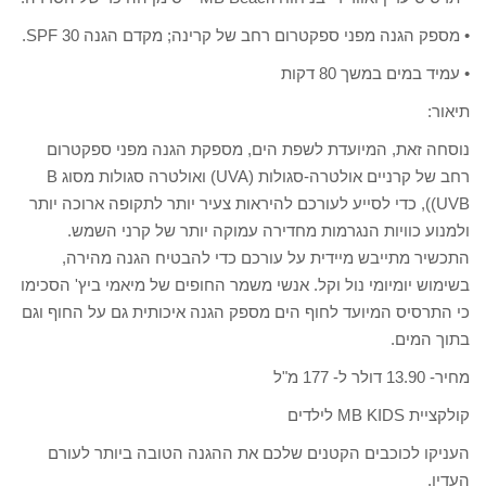
• מספק הגנה מפני ספקטרום רחב של קרינה; מקדם הגנה SPF 30.
• עמיד במים במשך 80 דקות
תיאור:
נוסחה זאת, המיועדת לשפת הים, מספקת הגנה מפני ספקטרום
רחב של קרניים אולטרה-סגולות (UVA) ואולטרה סגולות מסוג B
((UVB, כדי לסייע לעורכם להיראות צעיר יותר לתקופה ארוכה יותר
ולמנוע כוויות הנגרמות מחדירה עמוקה יותר של קרני השמש.
התכשיר מתייבש מיידית על עורכם כדי להבטיח הגנה מהירה,
בשימוש יומיומי נול וקל. אנשי משמר החופים של מיאמי ביץ' הסכימו
כי התרסיס המיועד לחוף הים מספק הגנה איכותית גם על החוף וגם
בתוך המים.
מחיר- 13.90 דולר ל- 177 מ"ל
קולקציית MB KIDS לילדים
העניקו לכוכבים הקטנים שלכם את ההגנה הטובה ביותר לעורם
העדין.