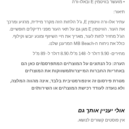
• מועשר בוויטמין E ובאלו-ורה
תיאור:
עתיר אלו-ורה וויטמין E, ג'ל הלחות הזה מקרר מיידית, מרגיע ומרכך
את העור. הוויטמין E מגן גם על תאי העור מפני רדיקלים חופשיים.
הג'ל מחזיר לחות לעור, מאריך את חיי השיזוף ומונע יובש וקילוף.
כולל את ניחוח ה-MB Beach המרענן שלנו.
מחירים- 9.90 דולר ל- 148 מ"ל/ 8.90 דולר ל- 89 מ"ל
הערה: כל הנתונים על המוצר/ים המתפרסם/ים כאן הם
באחריות החברות המייצרות/משווקות את המוצר/ים
מטרת פירסום זה אינפורמטיבית בלבד, אינה מהווה המלצה,
ולא נועדה לעודד רכישת המוצר/ים או השירות/ים
אולי יעניין אותך גם
אין פוסטים קשורים לנושא.