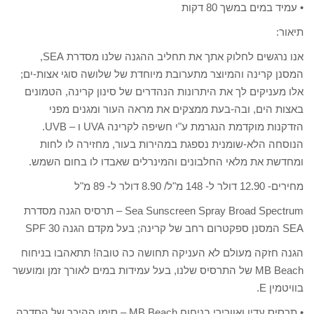
• עמיד במים במשך 80 דקות
תיאור:
אנו נרגשים לחלוק אתך את תחליב ההגנה שלנו מסדרת SEA,
המסנן קרינה והמיוצר מתערובת מיוחדת של שלושה סוגי אצות-ים;
אלו מעניקים לך את היתרונות הנהדרים של סינון קרינה, הטמונים
באצות הים, ובה-בעת ממצקים את מראה העור ומגנים מפני
הזדקנות מוקדמת הנגרמת ע"י חשיפה לקרינה UVA ו – UVB.
הנוסחה הלא-שומנית נספגת במהירות בעור, מחזירה לו לחות
ומחדשת את מלאי החלבונים והמינרלים שאבדו לו בחום השמש.
מחירים- 12.90 דולר ל- 148 מ"ל/ 8.90 דולר ל- 89 מ"ל
Sea Sunscreen Spray Broad Spectrum – תרסיס הגנה מסדרת
SEA המסנן ספקטרום רחב של קרינה; בעל מקדם הגנה SPF 30
הגנה חזקה מעולם לא העניקה תחושה כה טובה! תתאהבו בניחוח
MB Beach של התרסיס שלנו, בעל עמידות במים לאורך זמן ומועשר
בוויטמין E.
• תרסיס עדין ואוורירי בניחוח MB Beach – סימן ההיכר של הסדרה.