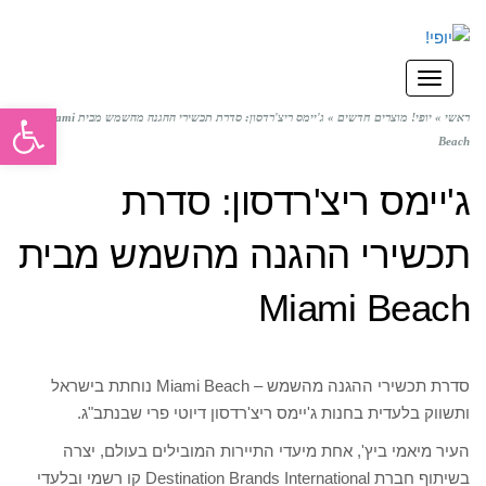
תפריט
פתח סרגל
ראשי
»
יופי! מוצרים חדשים
»
ג'יימס ריצ'רדסון: סדרת תכשירי ההגנה מהשמש מבית Miami
Beach
ג'יימס ריצ'רדסון: סדרת
תכשירי ההגנה מהשמש מבית
Miami Beach
סדרת תכשירי ההגנה מהשמש – Miami Beach נוחתת בישראל
ותשווק בלעדית בחנות ג'יימס ריצ'רדסון דיוטי פרי שבנתב"ג.
העיר מיאמי ביץ', אחת מיעדי התיירות המובילים בעולם, יצרה
בשיתוף חברת Destination Brands International קו רשמי ובלעדי