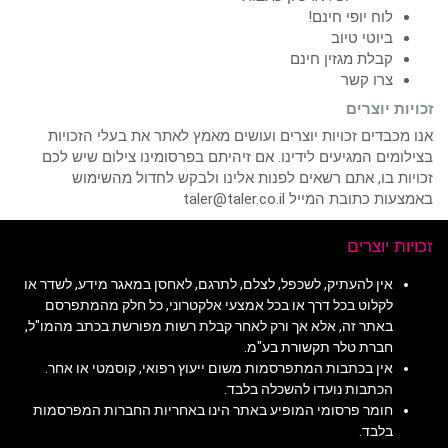
לוח יופי חינם!
ביוטי טיוב
קבלת מגזין חינם
צרו קשר
זכויות יוצרים
אנו מכבדים זכויות יוצרים ועושים מאמץ לאתר את בעלי הזכויות
בצילומים המגיעים לידינו. אם זיהיתם בפרסומינו צילום שיש לכם
זכויות בו, אתם רשאים לפנות אלינו ולבקש לחדול מהשימוש
באמצעות כתובת המייל taler@taler.co.il
זכויות יוצרים
אין להעתיק, לשכפל, לצלם, לתרגם, לאחסן במאגר מידע, לשדר או
לקלוט בכל דרך או בכל אמצעי אלקטרוני, כל חלק מהמתפרסם
באתר זה, אלא אך ורק לאחר קבלת רשות מפורשת בכתב מהמו"ל,
חברת טלר תקשורת בע"מ.
אין בכתבות המתפרסמות משום ייעוץ רפואי, קוסמטי או אחר.
הכתבות נועדו להשכלה בלבד.
חומר פרסומי המופיע באתר הינו באחריות החברות המפרסמות
בלבד.