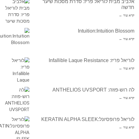
אלביב מבית לוריאל פריז: סדרת מסכות שיער
חדשה
קרא עוד ←
Intuition:Intuition Blossom
קרא עוד ←
לוריאל פריז: Infallible Laque Resistance
קרא עוד ←
לה רוש-פוזה: ANTHELIOS UVSPORT
קרא עוד ←
לוריאל פרופסיונל:KERATIN ALPHA SLEEK
קרא עוד ←