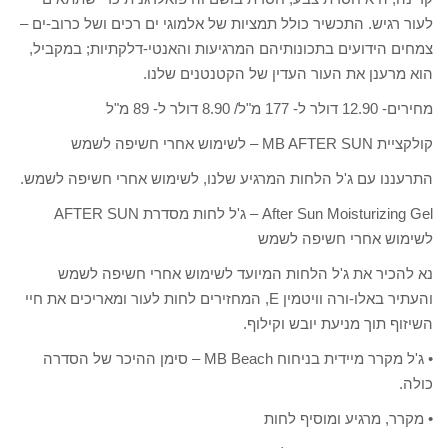
לעור רגיש. התכשיר כולל תמציות של אלמוגי ים רכים ושל כרוב-ים –
צמחים הידועים בתכונותיהם המרגיעות והאנטי-דלקתיות; במקביל,
הוא מרענן את העור העדין של הקטנטנים שלנו.
מחירים- 12.90 דולר ל- 177 מ"ל/ 8.90 דולר ל- 89 מ"ל
קולקציית MB AFTER SUN – לשימוש אחרי חשיפה לשמש
התרעננו עם ג'ל הלחות המרגיע שלנו, לשימוש אחרי חשיפה לשמש.
After Sun Moisturizing Gel – ג'ל לחות מסדרת AFTER SUN
לשימוש אחרי חשיפה לשמש
נא להכיר את ג'ל הלחות המיועד לשימוש אחרי חשיפה לשמש
והעתיר באלו-ורה וויטמין E, המחזירים לחות לעור ומאריכים את חיי
השיזוף תוך מניעת יובש וקילוף.
• ג'ל מקרר מיידית בניחוח MB Beach – סימן ההיכר של הסדרה
כולה.
• מקרר, מרגיע ומוסיף לחות