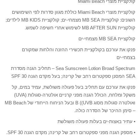
קולקציית מוצרי Miami Beach
קולקציית מוצרי Miami Beach כוללת מגוון סדרות לפי השימושים
השונים: קולקציית MB SEA מצמחי-ים; קולקציית MB KIDS לילדים;
קולקציית MB AFTER SUN לשימוש אחרי חשיפה לשמש.
קולקציית MB SEA מצמחי-ים
פנקו את עורכם בקולקציית תכשירי ההזנה והלחות שמקורם
בצמחי-ים
Sea Sunscreen Lotion Broad Spectrum – תחליב הגנה מסדרת
SEA המסנן ספקטרום רחב של קרינה; בעל מקדם הגנה SPF 30
פנקו את עורכם עם תחליב בעל פעולה משולשת, עמיד במים, קל
משקל ומלחח, הכולל הגנה מפני קרניים אולטרה-סגולות (UVA)
ואולטרה סגולות מסוג B ((UVB ובעל הניחוח הייחודי של MB Beach
– סימן ההיכר של הסדרה כולה.
• עתיר באצות-ים בעלות פעולה משולשת
• מספק הגנה מפני ספקטרום רחב של קרינה; מקדם הגנה SPF 30.