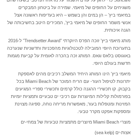
משגיחים על החופים של מיאמי. שמירה על ביטחון המבקרים
במיאמי ביץ' – הן במים והן בשמש – היא בעדיפות ראשונה אצל
אנשי משמר החופים של מיאמי ביץ', המכירים היטב בחשיבותה של
הגנה איכותית.
מותג מיאמי ביץ' זוכה הפרס היוקרתי "Trendsetter Award" ל-2016
בתערוכת היופי המובילה לטכנולוגיות מהפכניות וחדשניות שנערכה
באוגוסט בלאס וגאס. המותג זכה בהכרה לאומית על קביעת מגמות
חדשות בעולם היופי.
מיאמי ביץ' הינו המותג היחיד המשלב רכיבים מהים לאספקת
יתרונות לטיפול העור- עם הריח המוכר של Miami Beach בכל
בקבוק. קו תכשירי ההגנה כולל קרמים ותכשירי ספריי המגיעים
בפורמולות קלילות המיוצרות עם רכיבי ים טבעיים ותמציות יומיות
המזינות ומטפלות בעור, מאפשרות מריחה נוחה, ספיגה מצוינת
ומספקות אפקט מקרר טבעי.
מוצרי Miami Beach מיוצרים מתמציות טבעיות של צמחי-ים
אצות-ים (sea kelp)