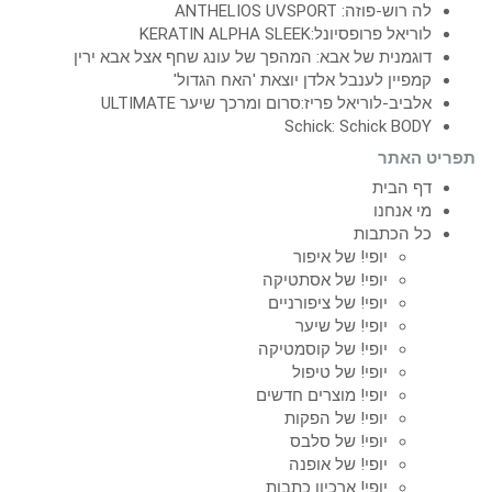
לה רוש-פוזה: ANTHELIOS UVSPORT
לוריאל פרופסיונל:KERATIN ALPHA SLEEK
דוגמנית של אבא: המהפך של עונג שחף אצל אבא ירין
קמפיין לענבל אלדן יוצאת 'האח הגדול'
אלביב-לוריאל פריז:סרום ומרכך שיער ULTIMATE
Schick: Schick BODY
תפריט האתר
דף הבית
מי אנחנו
כל הכתבות
יופי! של איפור
יופי! של אסתטיקה
יופי! של ציפורניים
יופי! של שיער
יופי! של קוסמטיקה
יופי! של טיפול
יופי! מוצרים חדשים
יופי! של הפקות
יופי! של סלבס
יופי! של אופנה
יופי! ארכיון כתבות