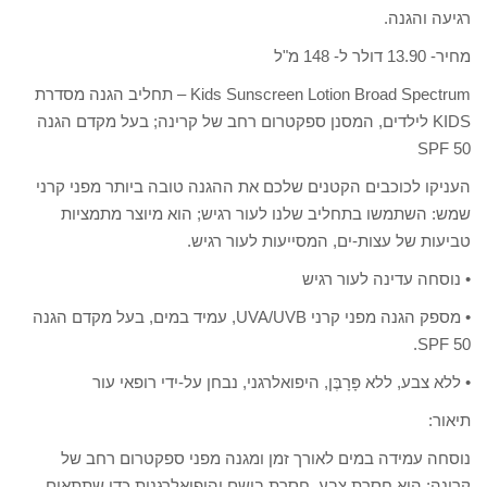
רגיעה והגנה.
מחיר- 13.90 דולר ל- 148 מ"ל
Kids Sunscreen Lotion Broad Spectrum – תחליב הגנה מסדרת
KIDS לילדים, המסנן ספקטרום רחב של קרינה; בעל מקדם הגנה
SPF 50
העניקו לכוכבים הקטנים שלכם את ההגנה טובה ביותר מפני קרני
שמש: השתמשו בתחליב שלנו לעור רגיש; הוא מיוצר מתמציות
טביעות של עצות-ים, המסייעות לעור רגיש.
• נוסחה עדינה לעור רגיש
• מספק הגנה מפני קרני UVA/UVB, עמיד במים, בעל מקדם הגנה
SPF 50.
• ללא צבע, ללא פָּרָבֶּן, היפואלרגני, נבחן על-ידי רופאי עור
תיאור:
נוסחה עמידה במים לאורך זמן ומגנה מפני ספקטרום רחב של
קרינה; היא חסרת צבע, חסרת בושם והיפואלרגנית כדי שתתאים