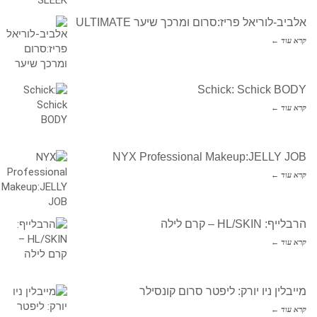
אלביב-לוריאל פריז:סרום ומרכך שיער ULTIMATE
קרא עוד ←
Schick: Schick BODY
קרא עוד ←
NYX Professional Makeup:JELLY JOB
קרא עוד ←
הרבלייף: HL/SKIN – קרם לילה
קרא עוד ←
מייבלין ניו יורק: ליפטר סרום קונסילר
קרא עוד ←