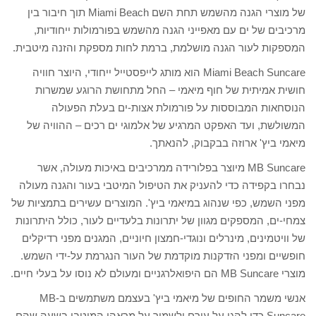
של מוצרי הגנה מהשמש תחת השם Miami Beach תוך חיבור בין
מרכיבים של ים עם מאפייני הגנה מהשמש בפורמולות ייחודיות,
המספקות לעור הגנה מושלמת, ברמת לחות מספקת והזנה מיטבית.
Miami Beach Suncare הוא מותג לייפסטייל ייחודי, היוצר חוויה
חושית אמיתית של חוף מיאמי – החל מתחושת הרוגע שמשרות
הנוסחאות המבוססות על פורמולת אצות-ים בעלת הפעולה
המשולשת, ועד האפקט המרגיע של אלמוגי ים רכים – ההוויה של
מיאמי ביץ' ארוזה בבקבוק, להנאתך.
MB Suncare מיוצר בפלורידה ממרכיבים באיכות מעולה, אשר
נבחרו בקפידה כדי להעניק את הטיפול המיטבי בעור והגנה מעולה
מפני השמש, כפי שנהוג במיאמי ביץ'. המוצרים עשירים בתמציות של
צמחי-ים, המספקים מגוון של יתרונות בלעדיים לעור, כולל היתרונות
של וויטמינים, מינרלים ונוגדי-חמצון חיוניים, המגנים מפני רדיקלים
חופשיים ומפני הזדקנות מוקדמת של העור הנגרמת על-ידי השמש.
מוצרי MB Suncare הם היפואלרגניים ומעולם לא נוסו על בעלי חיים.
אנשי משמר החופים של מיאמי ביץ' בעצמם משתמשים ב-MB
Suncare כדי להגן על עורם ולשמור על מראהו המיטבי בשעה שהם