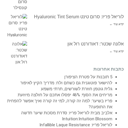
לוריאל פריז: סרום טינט Hyaluronic Tint Serum
קרא עוד ←
אלונה שכטר: דאודורנט רול און
קרא עוד ←
כתבות אחרונות
5 תובנות על פטרת הציפורן
להישאר פוטוגנית גם כשחם ולח: מדריך הקיץ לאיפור
גלית גוטמן חוזרת לשורשים, תרתי משמע
מריחים את הסוף: 46% יפסלו אתכם על חולצה מיוזעת
פריז בשיער: למה זה קורה, למי זה קורה ואיך אפשר להפחית
את התופעה?
אלביב מבית לוריאל פריז: סדרת מסכות שיער חדשה
Intuition:Intuition Blossom
לוריאל פריז: Infallible Laque Resistance