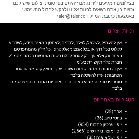
בצילומים המגיעים לידינו. אם זיהיתם בפרסומינו צילום שיש לכם
זכויות בו, אתם רשאים לפנות אלינו ולבקש לחדול מהשימוש
באמצעות כתובת המייל taler@taler.co.il
זכויות יוצרים
אין להעתיק, לשכפל, לצלם, לתרגם, לאחסן במאגר מידע, לשדר או
לקלוט בכל דרך או בכל אמצעי אלקטרוני, כל חלק מהמתפרסם
באתר זה, אלא אך ורק לאחר קבלת רשות מפורשת בכתב מהמו"ל,
חברת טלר תקשורת בע"מ.
אין בכתבות המתפרסמות משום ייעוץ רפואי, קוסמטי או אחר.
הכתבות נועדו להשכלה בלבד.
חומר פרסומי המופיע באתר הינו באחריות החברות המפרסמות
בלבד.
קטגוריות באתר יופי
אחר
(28)
ביוטי טיוב
(36)
יופי! ארכיון כתבות
(954)
יופי! מוצרים חדשים
(2,566)
יופי! של אופנה
(35)