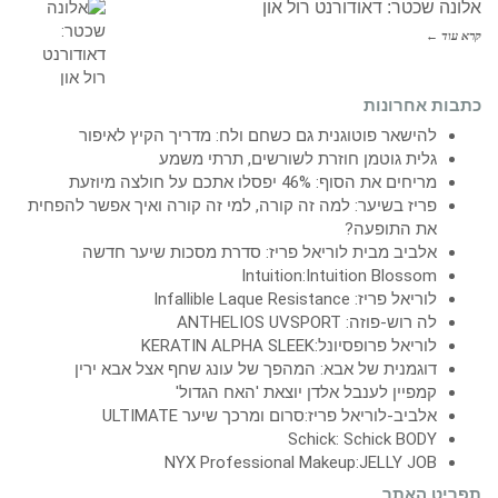
אלונה שכטר: דאודורנט רול און
קרא עוד ←
כתבות אחרונות
להישאר פוטוגנית גם כשחם ולח: מדריך הקיץ לאיפור
גלית גוטמן חוזרת לשורשים, תרתי משמע
מריחים את הסוף: 46% יפסלו אתכם על חולצה מיוזעת
פריז בשיער: למה זה קורה, למי זה קורה ואיך אפשר להפחית
את התופעה?
אלביב מבית לוריאל פריז: סדרת מסכות שיער חדשה
Intuition:Intuition Blossom
לוריאל פריז: Infallible Laque Resistance
לה רוש-פוזה: ANTHELIOS UVSPORT
לוריאל פרופסיונל:KERATIN ALPHA SLEEK
דוגמנית של אבא: המהפך של עונג שחף אצל אבא ירין
קמפיין לענבל אלדן יוצאת 'האח הגדול'
אלביב-לוריאל פריז:סרום ומרכך שיער ULTIMATE
Schick: Schick BODY
NYX Professional Makeup:JELLY JOB
תפריט האתר