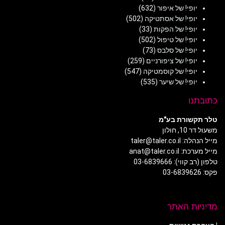
יופי! של איפור
(632)
יופי! של אסתטיקה
(502)
יופי! של הפקות
(33)
יופי! של טיפול
(502)
יופי! של סלבס
(73)
יופי! של ציפורניים
(259)
יופי! של קוסמטיקה
(547)
יופי! של שיער
(535)
כתובתנו
טלר תקשורת בע"מ
משעול דר 10, חולון
מייל הנהלה: taler@taler.co.il
מייל מערכת: anat@taler.co.il
טלפון (רב קווי): 03-6839666
פקס: 03-6839626
מדיניות האתר