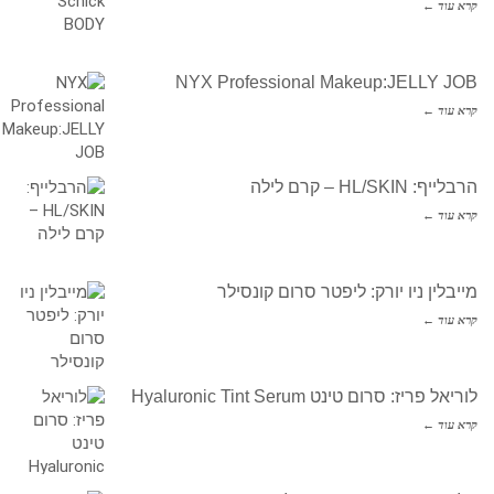
קרא עוד ←
NYX Professional Makeup:JELLY JOB
קרא עוד ←
הרבלייף: HL/SKIN – קרם לילה
קרא עוד ←
מייבלין ניו יורק: ליפטר סרום קונסילר
קרא עוד ←
לוריאל פריז: סרום טינט Hyaluronic Tint Serum
קרא עוד ←