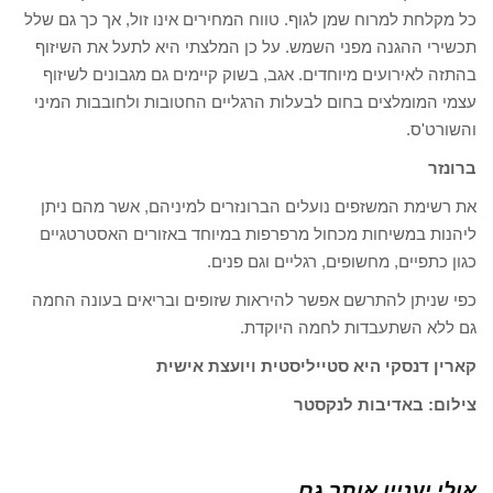
כל מקלחת למרוח שמן לגוף. טווח המחירים אינו זול, אך כך גם שלל
תכשירי ההגנה מפני השמש. על כן המלצתי היא לתעל את השיזוף
בהתזה לאירועים מיוחדים. אגב, בשוק קיימים גם מגבונים לשיזוף
עצמי המומלצים בחום לבעלות הרגליים החטובות ולחובבות המיני
והשורט'ס.
ברונזר
את רשימת המשזפים נועלים הברונזרים למיניהם, אשר מהם ניתן
ליהנות במשיחות מכחול מרפרפות במיוחד באזורים האסטרטגיים
כגון כתפיים, מחשופים, רגליים וגם פנים.
כפי שניתן להתרשם אפשר להיראות שזופים ובריאים בעונה החמה
גם ללא השתעבדות לחמה היוקדת.
קארין דנסקי היא סטייליסטית ויועצת אישית
צילום: באדיבות לנקסטר
אולי יעניין אותך גם