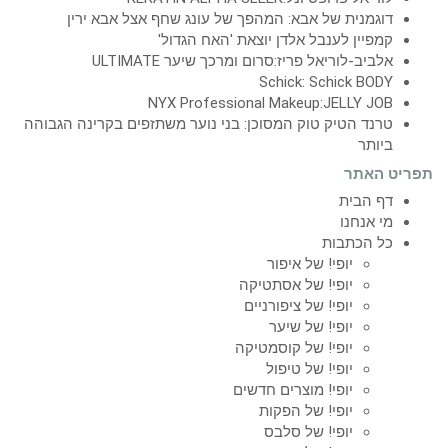
דוגמנית של אבא: המהפך של עונג שחף אצל אבא ירין
קמפיין לענבל אלדן יוצאת 'האח הגדול'
אלביב-לוריאל פריז:סרום ומרכך שיער ULTIMATE
Schick: Schick BODY
NYX Professional Makeup:JELLY JOB
טרנד הטיק טוק המסוכן: בני נוער משתזפים בקרינה הגבוהה
ביותר
תפריט האתר
דף הבית
מי אנחנו
כל הכתבות
יופי! של איפור
יופי! של אסתטיקה
יופי! של ציפורניים
יופי! של שיער
יופי! של קוסמטיקה
יופי! של טיפול
יופי! מוצרים חדשים
יופי! של הפקות
יופי! של סלבס