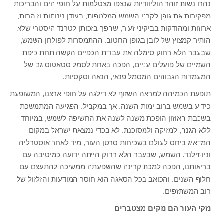
נהרו נשות זוהר הוליוודיות שנצפו מצטלמות על חופי הים והבריכות
מפקירות את גופן לקרני השמש המלטפות, בעודן נינוחות וזוהרות,
ארוזות ומהודקות בביקיני זעיר, שהפך בזכותן לטרנד היסטרי שלא
הותיר קמצוץ של לובן בגופן החטוב. ההתמסרות לפולחן השמש,
שבעבר הלא רחוק סימלה את עבודת הכפיים הקשה תחת כיפת
השמיים של פועלים עניים, הפכה באחת לסמל סטאטוס גם של
המעמדות הגבוהים המסמל פנאי, הנאה וסקסיות.
תופעת הכמיהה למראה השזוף לא דילגה על חופי ארצנו, המשופעת
כידוע בשמש ברוב ימות השנה. אך במקביל, הפגיעה המתמשכת
בשכבת האוזון הופכת משנה לשנה את החשיפה לשמש, במיוחד
ללא הגנה, למזיקה ולמסוכנת. לא בכדי נמצאת ישראל במקום
המדאיג ביחס לעולם בשכיחות סרטן העור, מיד לאחר אוסטרליה
וניו-זילנד. השמש, שבעבר הלא רחוק הייתה ידועה כמיטיבה עם
בריאותנו, הפכה למכת קרינה שהשפעתה ממשיכה להתעצם עם
חלוף השנים, והכואב בכל הסאגה הוא חוסר המודעות והזלזול של
רוב המשתזפים.
נזקי העור הם נזקים מצטברים