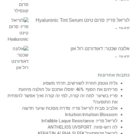
לוריאל פריז: סרום טינט Hyaluronic Tint Serum
קרא עוד ←
אלונה שכטר: דאודורנט רול און
קרא עוד ←
כתבות אחרונות
גלית גוטמן חוזרת לשורשים, תרתי משמע
מריחים את הסוף: 46% יפסלו אתכם על חולצה מיוזעת
פריז בשיער: למה זה קורה, למי זה קורה ואיך אפשר להפחית
את התופעה?
אלביב מבית לוריאל פריז: סדרת מסכות שיער חדשה
Intuition:Intuition Blossom
לוריאל פריז: Infallible Laque Resistance
לה רוש-פוזה: ANTHELIOS UVSPORT
לוריאל פרופסיונל:KERATIN ALPHA SLEEK