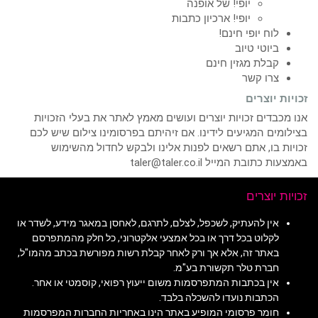
יופי! של אופנה
יופי! ארכיון כתבות
לוח יופי חינם!
ביוטי טיוב
קבלת מגזין חינם
צרו קשר
זכויות יוצרים
אנו מכבדים זכויות יוצרים ועושים מאמץ לאתר את בעלי הזכויות
בצילומים המגיעים לידינו. אם זיהיתם בפרסומינו צילום שיש לכם
זכויות בו, אתם רשאים לפנות אלינו ולבקש לחדול מהשימוש
באמצעות כתובת המייל taler@taler.co.il
זכויות יוצרים
אין להעתיק, לשכפל, לצלם, לתרגם, לאחסן במאגר מידע, לשדר או
לקלוט בכל דרך או בכל אמצעי אלקטרוני, כל חלק מהמתפרסם
באתר זה, אלא אך ורק לאחר קבלת רשות מפורשת בכתב מהמו"ל,
חברת טלר תקשורת בע"מ.
אין בכתבות המתפרסמות משום ייעוץ רפואי, קוסמטי או אחר.
הכתבות נועדו להשכלה בלבד.
חומר פרסומי המופיע באתר הינו באחריות החברות המפרסמות