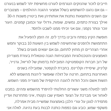
חייבים לזכור שהנזקים הנגרמים לעורנו מחשיפת יתר לשמש בנעורנו
– גם אם נהגנו להשתמש בשלל אמצעי ההגנה ההולמים – מצטברים
עם השנים והתוצאות נותנות את אותותיהן ואת ביטויין משנות ה-30
ואילך בצורת כתמים, נמשים, שומות, גידולי עור וכמובן קמטים. העור
זוכר ונותר נקמני, וגם אני זכיתי ממנו לשבט ולחסד.
חופשת הקיץ בפתח ורובינו בדרך לים. זה הזמן להפעיל את
התחמושת ולהפנים שהחשיפה לשמש בין השעות 10 בבוקר וחמש
אחרי הצהריים הן מחוץ לתחום, גם אם יוצאים מוגנים בשלל
האמצעים והטכנולוגיות המבטיחות הגנה טוטאלית בעזרת מוצריהן
של רוב חברות הקוסמטיקה המובילות בדמותן של לוריאל, גרנייר,
קליניק, שיסיידו וקלרינס. בחברת לנקסטר, שמובילה בשנים
האחרונות בתחום, חרטה על דגלה שאפשר ליהנות מהשמש ללא
רגשות אשם והכל הודות להגנה ההיקפית של מוצריה מפני השמש.
לפני למעלה משני עשורים החלטתי להיפרד מהשמש ומהים. במבט
לאחור אני מברכת על הצעד האמיץ שבו נקטתי, איני מתחרטת ועדיין
מתמידה לגונן על עורי הלבן באמצעות שמשייה מבית אמרלה,
משקפי שמש, כובע וגם כפפות כותנה לבנות בעת נהיגה. לאלה אני