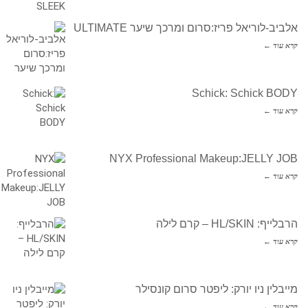
אלביב-לוריאל פריז:סרום ומרכך שיער ULTIMATE
קרא עוד ←
Schick: Schick BODY
קרא עוד ←
NYX Professional Makeup:JELLY JOB
קרא עוד ←
הרבלייף: HL/SKIN – קרם לילה
קרא עוד ←
מייבלין ניו יורק: ליפטר סרום קונסילר
קרא עוד ←