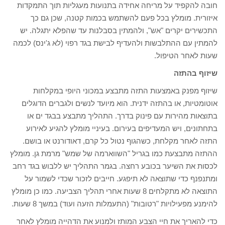
חובה להקפיד על מריחה אחידה בתנועות מעגליות תוך התמקדות
איזורית. מומלץ בכל פעם להשתמש בכמות קטנה, שכן גם כך
התכשירים יקרים "אש", ולהמתין בסבלנות עד שהפלא יתגלה. יש
להמתין עם ההתלבשות ולהעדיף לבישת בגד רפוי (לא ג'ינס) לכמה
שעות לאחר הטיפול.
שיזוף בהתזה
שיזוף מפנק באמצעות התזה מתבצע במכוני היופי במקלחות
אוטומטיות, או בהתזה ידנית. הוא מיועד לנשים ולגברים הדוגלים
בתוצאות מהירות עם פינוק בדרך. התהליך מתבצע בבגד ים או
בתחתונים, ויש המעדיפים בעירום. בעיניי מומלץ להגיע לאירוע
התזה לאחר מקלחת, כשהגוף נטול כל קרם, דאודורנט או בושם.
ההתזה מתבצעת כמו בגריל "השווארמה של שמש" מרמת גן. מומלץ
לכסות את השיער בכובע רחצה. בגמר התהליך יש ללבוש בגד רחב
ומתנפנף כדי שתוצאה לא תיפגע. חייבים לזכור שכדי לשמור על
התוצאה לא מתקלחים 8 שעות אחרי תהליך הצביעה. כמו כן מומלץ
להימנע מפעילויות "רטובות" (התעמלות הזעה ועוד) במשך 8 שעות.
כדי להאריך את חיי הצבע המותז ולמנוע את הדהייה מומלץ לאחר