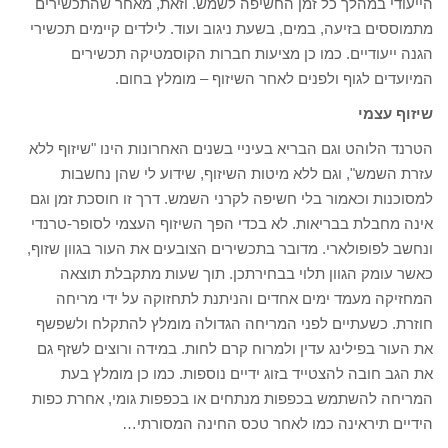
הייעודי במהלך כל זמן החשיפה לשמש. וזאת, מאחר שהתכשירים
מתמוססים בזיעה, במים, בשעת ניגוב ועוד. לילדים קיימים תכשירי
הגנה ייעודיים. כמו כן מציעות חברות הקוסמטיקה תכשירים
המיועדים לגוף ולפנים לאחר השיזוף – מומלץ בחום.
שיזוף עצמי
הטרנד הלוהט וגם הבריא בעיניי בשנים האחרונות הינו "שיזוף ללא
עזרת השמש", וגם ללא מיטות השיזוף, שידוע לי שהן נחשבות
למסוכנות וכאמור בלי חשיפה לקרני השמש. דרך זו חוסכת זמן וגם
אינה מחבלת בבריאות. לא בכדי הפך השיזוף העצמי לסופר-טרנדי
ונחשב לפופולארי. מדובר בתכשירים הצובעים את העור בגוון שזוף,
כאשר עומק הגוון תלוי בבחירתכן. תוך שעות מתקבלת תוצאה
המחזיקה מעמד ימים אחדים והניתנת לתחזוקה על ידי מריחה
חוזרת. כשעתיים לפני המריחה הגדולה מומלץ להתקלח ולשפשף
את העור בפילינג עדין ולמרוח קרם לחות. במידה ורוצים לשזף גם
את הגב חובה להצטייד בזוג ידיים נוספות. כמו כן מומלץ בעת
המריחה להשתמש בכפפות מנתחים או בכפפות גומי, אחרת כפות
הידיים תיראינה כמו לאחר טכס החינה המסורתי…