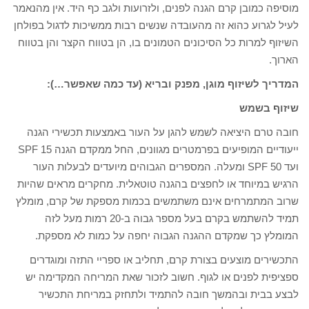
מוסיפה כמובן קרם הגנה לפנים, ולזרועות ולגב כף היד. אין מהנאמר
לעיל לגרוע כהוא זה מהעובדה שנשים רבות ממשיכות לדגול בפולחן
השיזוף למרות כל הסיכונים הטמונים בו, הן בטווח הקצר והן בטווח
הארוך.
המדריך לשיזוף מוגן, מפנק ובריא (עד כמה שאפשר…):
שיזוף בשמש
חובה טרם היציאה לשמש להגן על העור באמצעות תכשירי הגנה
ייעודיים המופיעים בפרמטרים מגוונים, החל ממקדם הגנה 15 SPF
ועד SPF 50 ומעלה. המספרים הגבוהים מיועדים לבעלות העור
הרגיש במיוחד או לחפצים בהגנה טוטאלית. מחקרים מראים שהיות
שרוב המתמרחים אינם משתמשים בכמות מספקת של קרם, מומלץ
תמיד להשתמש בקרם בעל מספר גבוה ב-20 רמות מעל לזה
המומלץ כך שמקדם ההגנה הגבוה יחפה על כמות לא מספקת.
התכשירים מוצעים בצורת קרם, תחליב או ספריי התזה ומוגדרים
ספציפית לפנים או לגוף. חשוב לזכור שאת המריחה המקדימה יש
לבצע בבית ובהמשך חובה להתמיד ולתחזק במריחת התכשיר