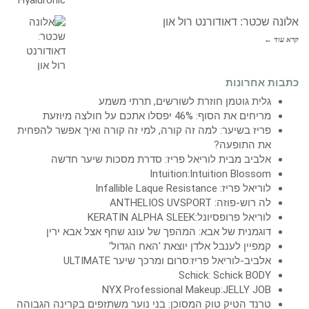
אלונה שכטר: דאודורנט רול און
קרא עוד ←
כתבות אחרונות
גלית גוטמן חוזרת לשורשים, תרתי משמע
מריחים את הסוף: 46% יפסלו אתכם על חולצה מיוזעת
פריז בשיער: למה זה קורה, למי זה קורה ואיך אפשר להפחית
את התופעה?
אלביב מבית לוריאל פריז: סדרת מסכות שיער חדשה
Intuition:Intuition Blossom
לוריאל פריז: Infallible Laque Resistance
לה רוש-פוזה: ANTHELIOS UVSPORT
לוריאל פרופסיונל:KERATIN ALPHA SLEEK
דוגמנית של אבא: המהפך של עונג שחף אצל אבא ירין
קמפיין לענבל אלדן יוצאת 'האח הגדול'
אלביב-לוריאל פריז:סרום ומרכך שיער ULTIMATE
Schick: Schick BODY
NYX Professional Makeup:JELLY JOB
טרנד הטיק טוק המסוכן: בני נוער משתזפים בקרינה הגבוהה