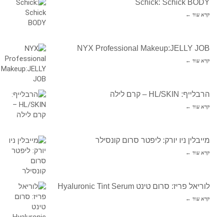
Schick: Schick BODY
קרא עוד ←
NYX Professional Makeup:JELLY JOB
קרא עוד ←
הרבלייף: HL/SKIN – קרם לילה
קרא עוד ←
מייבלין ניו יורק: ליפטר סרום קונסילר
קרא עוד ←
לוריאל פריז: סרום טינט Hyaluronic Tint Serum
קרא עוד ←