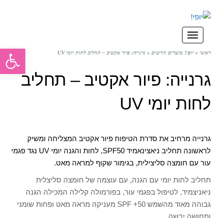
תפריט
פתח סרגל
ראשי
»
יופי! מוצרים חדשים
»
גרנייה: פיור אקטיב – תחליב לחות יומי UV
גרנייה: פיור אקטיב – תחליב
לחות יומי UV
גרנייה מרחיב את סדרת הטיפוח פיור אקטיב המצליחה ומשיק
לראשונה תחליב ניאצינאמיד SPF50, לחות והגנה יומי UV נגד פגמי
עור עם חומצה סליצילית, בגימור שקוף למראה מאט.
תחליב לחות יומי עם הגנה, עם עוצמה של חומצה סליצלית
ניאניצמיד, לטיפול בפגמי עור, בפורמולה קלילה המכילה הגנה
גבוהה מאוד מהשמש SPF +50 מעניקה מראה מאט ופחות שומני
ותחושה יבשה.