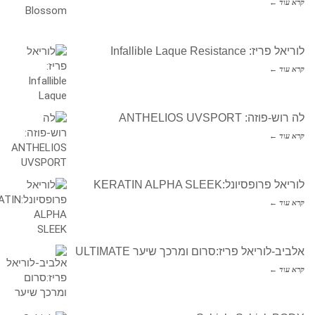
קרא עוד ←
לוריאל פריז: Infallible Laque Resistance
קרא עוד ←
לה רוש-פוזה: ANTHELIOS UVSPORT
קרא עוד ←
לוריאל פרופסיונל:KERATIN ALPHA SLEEK
קרא עוד ←
אלביב-לוריאל פריז:סרום ומרכך שיער ULTIMATE
קרא עוד ←