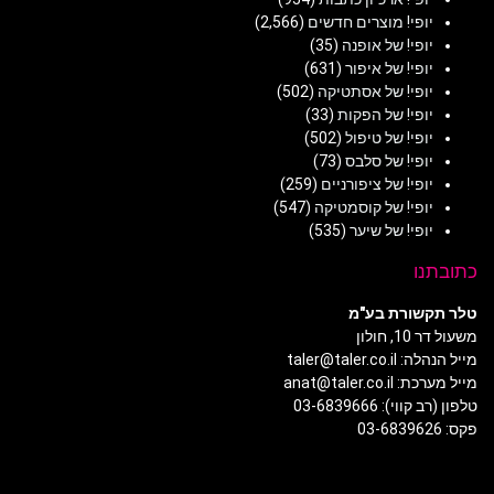
יופי! מוצרים חדשים
(2,566)
יופי! של אופנה
(35)
יופי! של איפור
(631)
יופי! של אסתטיקה
(502)
יופי! של הפקות
(33)
יופי! של טיפול
(502)
יופי! של סלבס
(73)
יופי! של ציפורניים
(259)
יופי! של קוסמטיקה
(547)
יופי! של שיער
(535)
כתובתנו
טלר תקשורת בע"מ
משעול דר 10, חולון
מייל הנהלה: taler@taler.co.il
מייל מערכת: anat@taler.co.il
טלפון (רב קווי): 03-6839666
פקס: 03-6839626