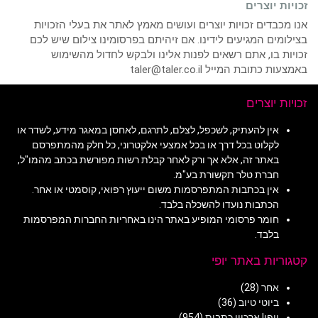
זכויות יוצרים
אנו מכבדים זכויות יוצרים ועושים מאמץ לאתר את בעלי הזכויות
בצילומים המגיעים לידינו. אם זיהיתם בפרסומינו צילום שיש לכם
זכויות בו, אתם רשאים לפנות אלינו ולבקש לחדול מהשימוש
באמצעות כתובת המייל taler@taler.co.il
זכויות יוצרים
אין להעתיק, לשכפל, לצלם, לתרגם, לאחסן במאגר מידע, לשדר או
לקלוט בכל דרך או בכל אמצעי אלקטרוני, כל חלק מהמתפרסם
באתר זה, אלא אך ורק לאחר קבלת רשות מפורשת בכתב מהמו"ל,
חברת טלר תקשורת בע"מ.
אין בכתבות המתפרסמות משום ייעוץ רפואי, קוסמטי או אחר.
הכתבות נועדו להשכלה בלבד.
חומר פרסומי המופיע באתר הינו באחריות החברות המפרסמות
בלבד.
קטגוריות באתר יופי
אחר
(28)
ביוטי טיוב
(36)
יופי! ארכיון כתבות
(954)