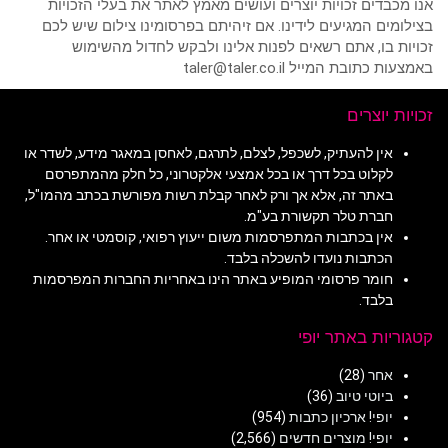
אנו מכבדים זכויות יוצרים ועושים מאמץ לאתר את בעלי הזכויות
בצילומים המגיעים לידינו. אם זיהיתם בפרסומינו צילום שיש לכם
זכויות בו, אתם רשאים לפנות אלינו ולבקש לחדול מהשימוש
באמצעות כתובת המייל taler@taler.co.il
זכויות יוצרים
אין להעתיק, לשכפל, לצלם, לתרגם, לאחסן במאגר מידע, לשדר או
לקלוט בכל דרך או בכל אמצעי אלקטרוני, כל חלק מהמתפרסם
באתר זה, אלא אך ורק לאחר קבלת רשות מפורשת בכתב מהמו"ל,
חברת טלר תקשורת בע"מ.
אין בכתבות המתפרסמות משום ייעוץ רפואי, קוסמטי או אחר.
הכתבות נועדו להשכלה בלבד.
חומר פרסומי המופיע באתר הינו באחריות החברות המפרסמות
בלבד.
קטגוריות באתר יופי
אחר
(28)
ביוטי טיוב
(36)
יופי! ארכיון כתבות
(954)
יופי! מוצרים חדשים
(2,566)