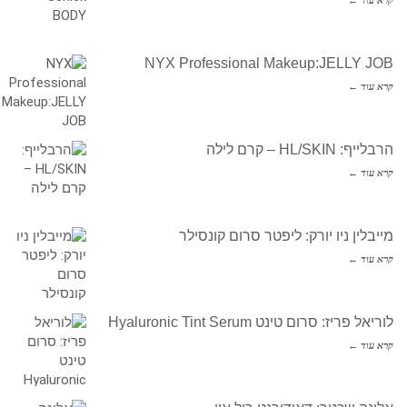
קרא עוד ←
NYX Professional Makeup:JELLY JOB
קרא עוד ←
הרבלייף: HL/SKIN – קרם לילה
קרא עוד ←
מייבלין ניו יורק: ליפטר סרום קונסילר
קרא עוד ←
לוריאל פריז: סרום טינט Hyaluronic Tint Serum
קרא עוד ←