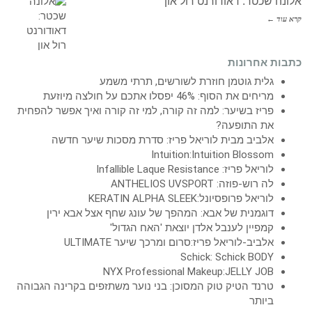
אלונה שכטר: דאודורנט רול און
קרא עוד ←
כתבות אחרונות
גלית גוטמן חוזרת לשורשים, תרתי משמע
מריחים את הסוף: 46% יפסלו אתכם על חולצה מיוזעת
פריז בשיער: למה זה קורה, למי זה קורה ואיך אפשר להפחית
את התופעה?
אלביב מבית לוריאל פריז: סדרת מסכות שיער חדשה
Intuition:Intuition Blossom
לוריאל פריז: Infallible Laque Resistance
לה רוש-פוזה: ANTHELIOS UVSPORT
לוריאל פרופסיונל:KERATIN ALPHA SLEEK
דוגמנית של אבא: המהפך של עונג שחף אצל אבא ירין
קמפיין לענבל אלדן יוצאת 'האח הגדול'
אלביב-לוריאל פריז:סרום ומרכך שיער ULTIMATE
Schick: Schick BODY
NYX Professional Makeup:JELLY JOB
טרנד הטיק טוק המסוכן: בני נוער משתזפים בקרינה הגבוהה
ביותר