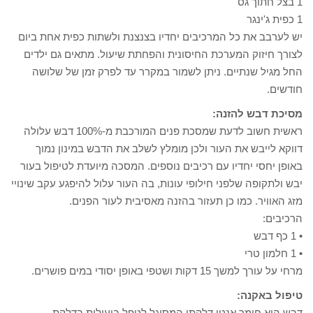
1 בצל חתוך גס
1 כפית ג'ינגר
יש לערבב את כל המרכיבים יחדיו בצנצנת ולשתות כפית אחת ביום
לצורך חיזוק המערכת החיסונית והפחתת שיעול. מתאים גם ילדים
החל מגיל שנתיים. ניתן לשמור במקרר עד לפרק זמן של שלושה
חודשים.
מסיכת דבש להזנה:
ראשית חשוב לדעת שמסכת פנים המורכבת מ-100% דבש עלולה
דווקא לייבש את העור ולכן מומלץ לשלב את הדבש במינון נמוך
באופן יחסי יחדיו עם רכיבים נוספים. המסכה מיועדת לטיפול בעור
יבש ולתקופה שלפני חילופי עונות, בה העור עלול להיפגע עקב שינויי
מזג האוויר. כמו כן תעזור בהזנה מאסיבית לעור הפנים.
הרכיבים:
• 1 כף דבש
• 1 חלמון טרי
מרחי על עורך למשך 15 דקות ושטפי באופן יסודי במים פושרים.
טיפול באקנה:
דבש הוא חומר אנטי דלקתי המסוגל לטפל ביעילות בדלקת