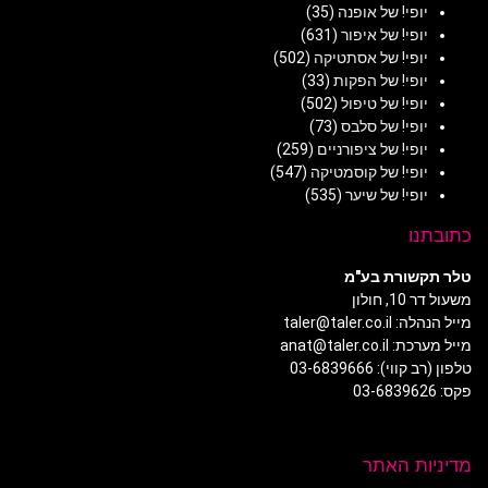
יופי! של אופנה
(35)
יופי! של איפור
(631)
יופי! של אסתטיקה
(502)
יופי! של הפקות
(33)
יופי! של טיפול
(502)
יופי! של סלבס
(73)
יופי! של ציפורניים
(259)
יופי! של קוסמטיקה
(547)
יופי! של שיער
(535)
כתובתנו
טלר תקשורת בע"מ
משעול דר 10, חולון
מייל הנהלה: taler@taler.co.il
מייל מערכת: anat@taler.co.il
טלפון (רב קווי): 03-6839666
פקס: 03-6839626
מדיניות האתר