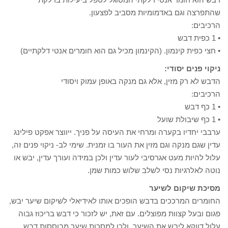
שהתפרצה וגם באדמומיות מסביב לפצעון.
הרכיבים:
• 1 כפית דבש
• חצי כפית קינמון. (הקינמון מכיל גם הוא חומרים אנטי דלקתיים)
ניקוי פנים יסודי:
הדבש לא רק מזין, אלא גם מנקה באופן עמוק ויסודי
הרכיבים:
• 1 כף דבש
• 1 כף שיבולת שועל
ערבבי יחדיו בקערה ומרחי את העיסה על פניך. ייווצר אפקט פילינג
עדין שגם מנקה וגם מזין את העור בו זמנית. שימי לב- ניקוי פנים זה,
עלול להיות מעט אגרסיבי לעור עדין ולכן במידה ועורך עדין, יבש או
נוטה לאלרגיות נסי לשלב שלוש כמות שמן.
מסיכת שיקום לשיער
החומרים המרככים בדבש הופכים אותו לאידיאלי לשיקום שיער יבש,
פגום ובעל קצוות מפוצלים. עם זאת, יש לזכור כי דבש בריכוז גבוה
עלול דווקא ליבש את השיער, ולכן למסכות שיער מבוססות דבש