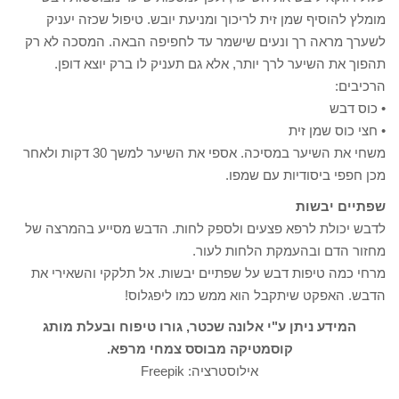
מומלץ להוסיף שמן זית לריכוך ומניעת יובש. טיפול שכזה יעניק
לשערך מראה רך ונעים שישמר עד לחפיפה הבאה. המסכה לא רק
תהפוך את השיער לרך יותר, אלא גם תעניק לו ברק יוצא דופן.
הרכיבים:
• כוס דבש
• חצי כוס שמן זית
משחי את השיער במסיכה. אספי את השיער למשך 30 דקות ולאחר
מכן חפפי ביסודיות עם שמפו.
שפתיים יבשות
לדבש יכולת לרפא פצעים ולספק לחות. הדבש מסייע בהמרצה של
מחזור הדם ובהעמקת הלחות לעור.
מרחי כמה טיפות דבש על שפתיים יבשות. אל תלקקי והשאירי את
הדבש. האפקט שיתקבל הוא ממש כמו ליפגלוס!
המידע ניתן ע"י אלונה שכטר, גורו טיפוח ובעלת מותג
קוסמטיקה מבוסס צמחי מרפא.
אילוסטרציה: Freepik