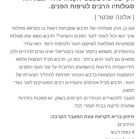
סגולותיו הרבים לטיפוח הפנים.
| אלונה שכטר |
אם כן, מהן סגולותיו של הדבש שסבתות רואות בו כמרפא מחלות
ואיך הוא יכול לעזור לעור הפנים והשיער? הדבש נושא עמו סגולות
קוסמטיות מופלאות לשיקום העור ולטיפוח היופי. הוא עתיר
בוויטמינים, משמש כחומר אנטי בקטריאלי ואינו גורם לגירויים ולכן
מתאים גם לעור רגיש ביותר. כמו כן, הדבש מכיל חומצות אלפא
הידרוקסיות הידועות בהשפעתן החיובית על עור הגוף והפנים.
החומצות הנמצאות בדבש הטהור תורמות לתהליך הצערתו של
העור. הדבש מכיל אנזימים וויטמינים רבים המעניקים לעור נוגדי
חמצון.
מעבר לתכשירים הנהדרים הקיימים בשוק, יש מסכות נהדרות
שתוכלו לרקוח בבית לגמרי לבד.
חיזוק בריא לקראת עונת המעבר הקרבה:
הרכיבים:
4 כפות דבש