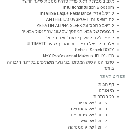
אלביב מבית לוריאל פריז: סדרת מסכות שיער חדשה
Intuition:Intuition Blossom
לוריאל פריז: Infallible Laque Resistance
לה רוש-פוזה: ANTHELIOS UVSPORT
לוריאל פרופסיונל:KERATIN ALPHA SLEEK
דוגמנית של אבא: המהפך של עונג שחף אצל אבא ירין
קמפיין לענבל אלדן יוצאת 'האח הגדול'
אלביב-לוריאל פריז:סרום ומרכך שיער ULTIMATE
Schick: Schick BODY
NYX Professional Makeup:JELLY JOB
טרנד הטיק טוק המסוכן: בני נוער משתזפים בקרינה הגבוהה
ביותר
תפריט האתר
דף הבית
מי אנחנו
כל הכתבות
יופי! של איפור
יופי! של אסתטיקה
יופי! של ציפורניים
יופי! של שיער
יופי! של קוסמטיקה