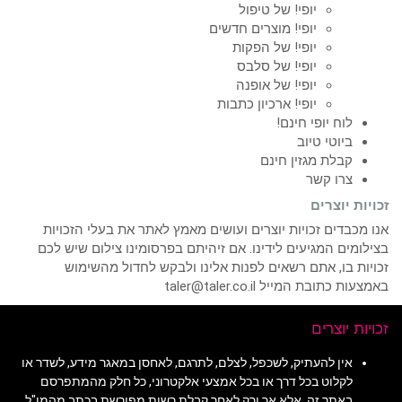
יופי! של טיפול
יופי! מוצרים חדשים
יופי! של הפקות
יופי! של סלבס
יופי! של אופנה
יופי! ארכיון כתבות
לוח יופי חינם!
ביוטי טיוב
קבלת מגזין חינם
צרו קשר
זכויות יוצרים
אנו מכבדים זכויות יוצרים ועושים מאמץ לאתר את בעלי הזכויות
בצילומים המגיעים לידינו. אם זיהיתם בפרסומינו צילום שיש לכם
זכויות בו, אתם רשאים לפנות אלינו ולבקש לחדול מהשימוש
באמצעות כתובת המייל taler@taler.co.il
זכויות יוצרים
אין להעתיק, לשכפל, לצלם, לתרגם, לאחסן במאגר מידע, לשדר או
לקלוט בכל דרך או בכל אמצעי אלקטרוני, כל חלק מהמתפרסם
באתר זה, אלא אך ורק לאחר קבלת רשות מפורשת בכתב מהמו"ל,