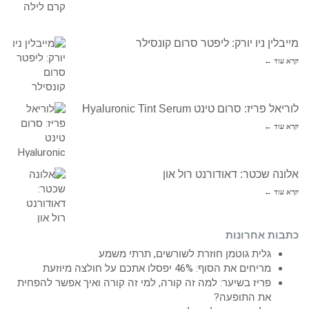
מייבלין ניו יורק: ליפטר סרום קונסילר
קרא עוד ←
לוריאל פריז: סרום טינט Hyaluronic Tint Serum
קרא עוד ←
אלונה שכטר: דאודורנט רול און
קרא עוד ←
כתבות אחרונות
גלית גוטמן חוזרת לשורשים, תרתי משמע
מריחים את הסוף: 46% יפסלו אתכם על חולצה מיוזעת
פריז בשיער: למה זה קורה, למי זה קורה ואיך אפשר להפחית
את התופעה?