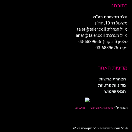
כתובתנו
טלר תקשורת בע"מ
משעול דר 10, חולון
מייל הנהלה: taler@taler.co.il
מייל מערכת: anat@taler.co.il
טלפון (רב קווי): 03-6839666
פקס: 03-6839626
מדיניות האתר
|
הצהרת נגישות
|
מדיניות פרטיות
| תנאי שימוש
תכנות ע״י
פתרונות אינטרנט
.
© כל הזכויות שמורות טלר תקשורת בע"מ