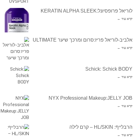
לוריאל פרופסיונל:KERATIN ALPHA SLEEK
קרא עוד ←
אלביב-לוריאל פריז:סרום ומרכך שיער ULTIMATE
קרא עוד ←
Schick: Schick BODY
קרא עוד ←
NYX Professional Makeup:JELLY JOB
קרא עוד ←
הרבלייף: HL/SKIN – קרם לילה
קרא עוד ←