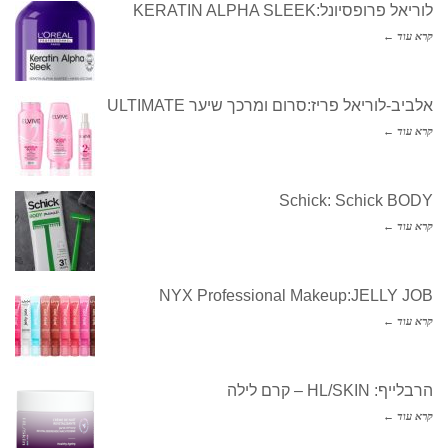
לוריאל פרופסיונל:KERATIN ALPHA SLEEK
קרא עוד ←
אלביב-לוריאל פריז:סרום ומרכך שיער ULTIMATE
קרא עוד ←
Schick: Schick BODY
קרא עוד ←
NYX Professional Makeup:JELLY JOB
קרא עוד ←
הרבלייף: HL/SKIN – קרם לילה
קרא עוד ←