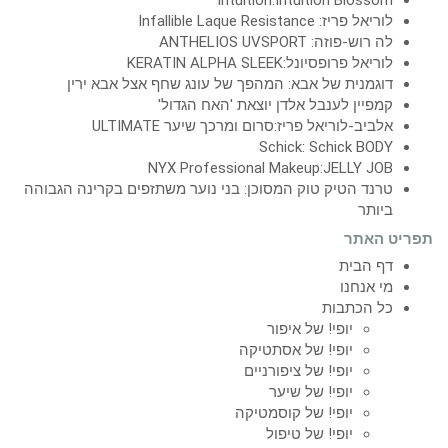
Intuition:Intuition Blossom
לוריאל פריז: Infallible Laque Resistance
לה רוש-פוזה: ANTHELIOS UVSPORT
לוריאל פרופסיונל:KERATIN ALPHA SLEEK
דוגמנית של אבא: המהפך של עונג שחף אצל אבא ירין
קמפיין לענבל אלדן יוצאת 'האח הגדול'
אלביב-לוריאל פריז:סרום ומרכך שיער ULTIMATE
Schick: Schick BODY
NYX Professional Makeup:JELLY JOB
טרנד הטיק טוק המסוכן: בני נוער משתזפים בקרינה הגבוהה
ביותר
תפריט האתר
דף הבית
מי אנחנו
כל הכתבות
יופי! של איפור
יופי! של אסתטיקה
יופי! של ציפורניים
יופי! של שיער
יופי! של קוסמטיקה
יופי! של טיפול