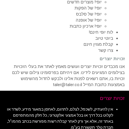
יופי! מוצרים חדשים
יופי! של הפקות
יופי! של סלבס
יופי! של אופנה
יופי! ארכיון כתבות
לוח יופי חינם!
ביוטי טיוב
קבלת מגזין חינם
צרו קשר
זכויות יוצרים
אנו מכבדים זכויות יוצרים ועושים מאמץ לאתר את בעלי הזכויות
בצילומים המגיעים לידינו. אם זיהיתם בפרסומינו צילום שיש לכם
זכויות בו, אתם רשאים לפנות אלינו ולבקש לחדול מהשימוש
באמצעות כתובת המייל taler@taler.co.il
זכויות יוצרים
אין להעתיק, לשכפל, לצלם, לתרגם, לאחסן במאגר מידע, לשדר או
לקלוט בכל דרך או בכל אמצעי אלקטרוני, כל חלק מהמתפרסם
באתר זה, אלא אך ורק לאחר קבלת רשות מפורשת בכתב מהמו"ל,
חברת טלר תקשורת בע"מ.