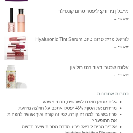
מייבלין ניו יורק: ליפטר סרום קונסילר
קרא עוד ←
לוריאל פריז: סרום טינט Hyaluronic Tint Serum
קרא עוד ←
אלונה שכטר: דאודורנט רול און
קרא עוד ←
כתבות אחרונות
גלית גוטמן חוזרת לשורשים, תרתי משמע
מריחים את הסוף: 46% יפסלו אתכם על חולצה מיוזעת
פריז בשיער: למה זה קורה, למי זה קורה ואיך אפשר להפחית
את התופעה?
אלביב מבית לוריאל פריז: סדרת מסכות שיער חדשה