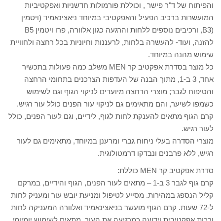
והפיתוח של ד"ר פישר , וכוללת פורמולות חדשניות ואפקטיביות
המועשרות ברכיב הפעיל והאפקטיבי במיוחד ניאצינאמיד (ויטמין
(B3, ורכיבים נוספים ללחות והרגעה כגון אלוורה, פרו ויטמין B5
להזנה, ועוד- להעשרה בלחות, לרעננות וחיוניות בכל רחצה ולחוויית
שימוש מהנה במיוחד.
כל מוצר בסדרת אפקטיב קר MEN משלב כמה פעולות בתכשיר
אחד, 3 ב-1, מתוך הבנה של העדפות הצרכנים בתחומי הרחצה
והטיפוח לגבר; מוצרי הרחצה מיועדים לניקוי הגוף וגם לשימוש
כשמפו לשיער, והם מתאימים גם לניקוי עור הפנים כולל עור רגיש.
קרם הגוף מתאים להענקת לחות לגוף, לידיים, וגם לעור הפנים, כולל
לעור רגיש.
מוצרי הסדרה בעלי ניחוח גברי ומרענן במיוחד, מתאימים גם לעור
רגיש, ללא פרבנים ונבדקו דרמטולוגית.
סדרת אפקטיב קר MEN כוללת:
קרם גוף לגבר 3 ב-1 – מתאים לעור הפנים, הגוף והידיים, במרקם
קליל הנספג במהירות. מסייע לטיפול ומניעת יובש עור ומעניק לחות
ל-72 שעות. קרם הגוף מועשר בניאצינאמיד ואלוורה המעניקה לחות
ורכות אפקטיבית וידועה כמרגיעה את העור. מתאים לשימוש יומיומי