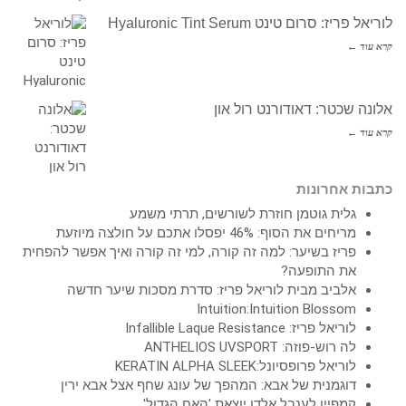
לוריאל פריז: סרום טינט Hyaluronic Tint Serum
קרא עוד ←
אלונה שכטר: דאודורנט רול און
קרא עוד ←
כתבות אחרונות
גלית גוטמן חוזרת לשורשים, תרתי משמע
מריחים את הסוף: 46% יפסלו אתכם על חולצה מיוזעת
פריז בשיער: למה זה קורה, למי זה קורה ואיך אפשר להפחית
את התופעה?
אלביב מבית לוריאל פריז: סדרת מסכות שיער חדשה
Intuition:Intuition Blossom
לוריאל פריז: Infallible Laque Resistance
לה רוש-פוזה: ANTHELIOS UVSPORT
לוריאל פרופסיונל:KERATIN ALPHA SLEEK
דוגמנית של אבא: המהפך של עונג שחף אצל אבא ירין
קמפיין לענבל אלדן יוצאת 'האח הגדול'