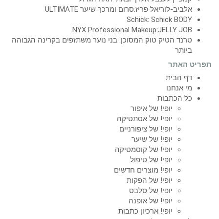
אלביב-לוריאל פריז:סרום ומרכך שיער ULTIMATE
Schick: Schick BODY
NYX Professional Makeup:JELLY JOB
טרנד הטיק טוק המסוכן: בני נוער משתזפים בקרינה הגבוהה
ביותר
תפריט האתר
דף הבית
מי אנחנו
כל הכתבות
יופי! של איפור
יופי! של אסתטיקה
יופי! של ציפורניים
יופי! של שיער
יופי! של קוסמטיקה
יופי! של טיפול
יופי! מוצרים חדשים
יופי! של הפקות
יופי! של סלבס
יופי! של אופנה
יופי! ארכיון כתבות