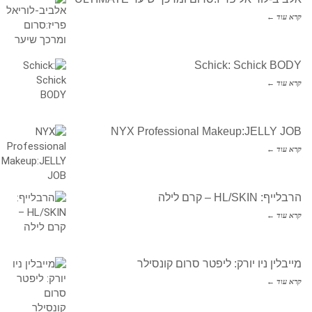
קרא עוד ←
Schick: Schick BODY
קרא עוד ←
NYX Professional Makeup:JELLY JOB
קרא עוד ←
הרבלייף: HL/SKIN – קרם לילה
קרא עוד ←
מייבלין ניו יורק: ליפטר סרום קונסילר
קרא עוד ←