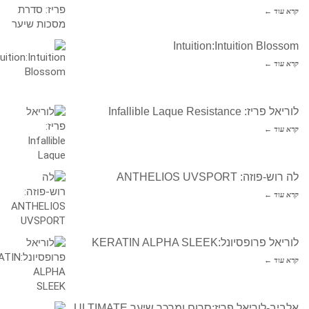
קרא עוד ←
Intuition:Intuition Blossom
קרא עוד ←
לוריאל פריז: Infallible Laque Resistance
קרא עוד ←
לה רוש-פוזה: ANTHELIOS UVSPORT
קרא עוד ←
לוריאל פרופסיונל:KERATIN ALPHA SLEEK
קרא עוד ←
אלביב-לוריאל פריז:סרום ומרכך שיער ULTIMATE