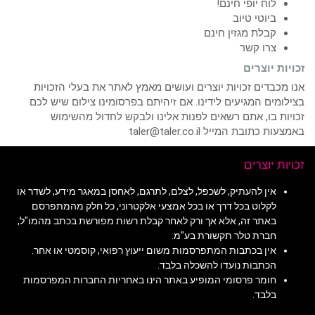
לוח יופי חינם!
ביוטי טיוב
קבלת מגזין חינם
צרו קשר
זכויות יוצרים
אנו מכבדים זכויות יוצרים ועושים מאמץ לאתר את בעלי הזכויות
בצילומים המגיעים לידינו. אם זיהיתם בפרסומינו צילום שיש לכם
זכויות בו, אתם רשאים לפנות אלינו ולבקש לחדול מהשימוש
באמצעות כתובת המייל taler@taler.co.il
זכויות יוצרים
אין להעתיק, לשכפל, לצלם, לתרגם, לאחסן במאגר מידע, לשדר או
לקלוט בכל דרך או בכל אמצעי אלקטרוני, כל חלק מהמתפרסם
באתר זה, אלא אך ורק לאחר קבלת רשות מפורשת בכתב מהמו"ל,
חברת טלר תקשורת בע"מ.
אין בכתבות המתפרסמות משום ייעוץ רפואי, קוסמטי או אחר.
הכתבות נועדו להשכלה בלבד.
חומר פרסומי המופיע באתר הינו באחריות החברות המפרסמות
בלבד.