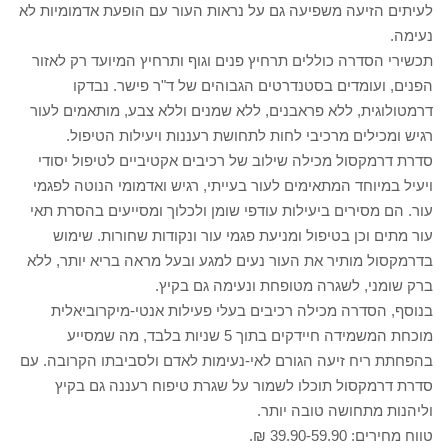
לעיתים הזיעה משפיעה גם על נראות העור עם הופעת אדמומיות לא
נעימה.
תכשירי הסדרה כוללים תרחיץ פנים וגוף ותרחיץ המיועד רק לאזור
הפנים, ועומדים בסטנדרטים הגבוהים של ד"ר פישר. נבדקו
דרמטולוגית, ללא פראבנים, ללא שמנים וללא צבע, מותאמים לעור
רגיש ומכילים מרכיבי לחות לתחושת רעננות ויעילות הטיפול.
סדרת דרמקסול מכילה שילוב של רכיבים אקטיביים לטיפול יסודי
ויעיל במיוחד המתאימים לעור בעייתי, רגיש ואדמומי הנוטה לפגמי
עור. הם מסירים ביעילות עודפי שומן ולכלוך ומסייעים בהסרת תאי
עור מתים וכן בטיפול ומניעת פגמי עור ונקודות שחורות. שימוש
בדרמקסול מותיר את העור נעים למגע ובעל מראה בריא יותר, ללא
ברק שומני, לשגרה מטופחת ונעימה גם בקיץ.
בנוסף, הסדרה מכילה רכיבים בעלי פעילות אנטי-מיקרוביאלית
מוכחת המשמידה חיידקים בתוך 5 שניות בלבד, מה שמסייע
בהפחתת ריח זיעה הגורם לאי-נעימות לאדם ולסביבתו הקרובה. עם
סדרת דרמקסול תוכלו לשמור על שגרת טיפוח רעננה גם בקיץ
וליהנות מתחושה טובה יותר.
טווח מחירים: 39.90-59.90 ₪.