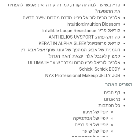
פריז בשיער: למה זה קורה, למי זה קורה ואיך אפשר להפחית
את התופעה?
אלביב מבית לוריאל פריז: סדרת מסכות שיער חדשה
Intuition:Intuition Blossom
לוריאל פריז: Infallible Laque Resistance
לה רוש-פוזה: ANTHELIOS UVSPORT
לוריאל פרופסיונל:KERATIN ALPHA SLEEK
דוגמנית של אבא: המהפך של עונג שחף אצל אבא ירין
קמפיין לענבל אלדן יוצאת 'האח הגדול'
אלביב-לוריאל פריז:סרום ומרכך שיער ULTIMATE
Schick: Schick BODY
NYX Professional Makeup:JELLY JOB
תפריט האתר
דף הבית
מי אנחנו
כל הכתבות
יופי! של איפור
יופי! של אסתטיקה
יופי! של ציפורניים
יופי! של שיער