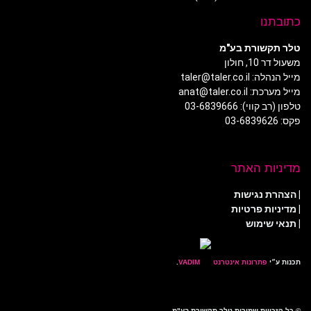
כתובתנו
טלר תקשורת בע"מ
משעול דר 10, חולון
מייל הנהלה: taler@taler.co.il
מייל מערכת: anat@taler.co.il
טלפון (רב קווי): 03-6839666
פקס: 03-6839626
מדיניות האתר
|
הצהרת נגישות
|
מדיניות פרטיות
| תנאי שימוש
תכנות ע״י
פתרונות אינטרנט
.
© כל הזכויות שמורות טלר תקשורת בע"מ