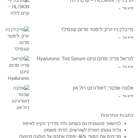
הרבלייף: HL/SKIN – קרם לילה
קרא עוד ←
מייבלין ניו יורק: ליפטר סרום קונסילר
קרא עוד ←
לוריאל פריז: סרום טינט Hyaluronic Tint Serum
קרא עוד ←
אלונה שכטר: דאודורנט רול און
קרא עוד ←
כתבות אחרונות
להישאר פוטוגנית גם כשחם ולח: מדריך הקיץ לאיפור
גלית גוטמן חוזרת לשורשים, תרתי משמע
מריחים את הסוף: 46% יפסלו אתכם על חולצה מיוזעת