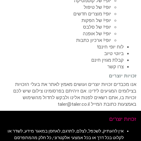
יופי! של קוסמטיקה
יופי! של טיפול
יופי! מוצרים חדשים
יופי! של הפקות
יופי! של סלבס
יופי! של אופנה
יופי! ארכיון כתבות
לוח יופי חינם!
ביוטי טיוב
קבלת מגזין חינם
צרו קשר
זכויות יוצרים
אנו מכבדים זכויות יוצרים ועושים מאמץ לאתר את בעלי הזכויות
בצילומים המגיעים לידינו. אם זיהיתם בפרסומינו צילום שיש לכם
זכויות בו, אתם רשאים לפנות אלינו ולבקש לחדול מהשימוש
באמצעות כתובת המייל taler@taler.co.il
זכויות יוצרים
אין להעתיק, לשכפל, לצלם, לתרגם, לאחסן במאגר מידע, לשדר או
לקלוט בכל דרך או בכל אמצעי אלקטרוני, כל חלק מהמתפרסם