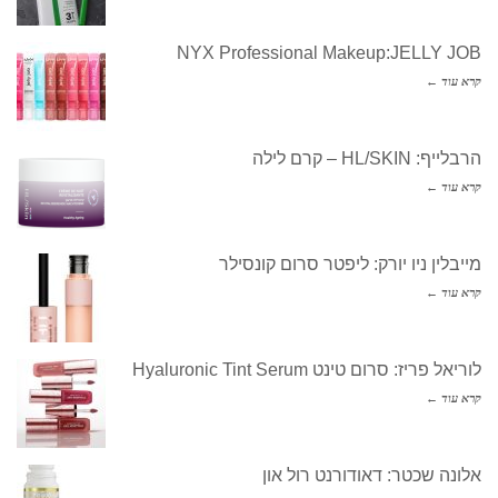
NYX Professional Makeup:JELLY JOB
קרא עוד ←
הרבלייף: HL/SKIN – קרם לילה
קרא עוד ←
מייבלין ניו יורק: ליפטר סרום קונסילר
קרא עוד ←
לוריאל פריז: סרום טינט Hyaluronic Tint Serum
קרא עוד ←
אלונה שכטר: דאודורנט רול און