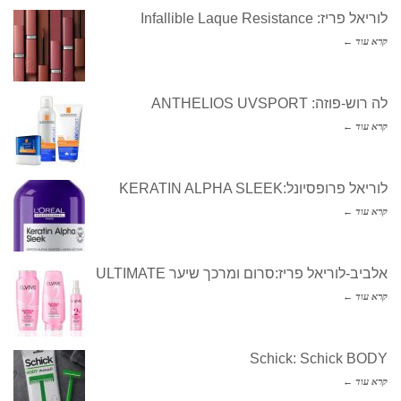
לוריאל פריז: Infallible Laque Resistance
קרא עוד ←
לה רוש-פוזה: ANTHELIOS UVSPORT
קרא עוד ←
לוריאל פרופסיונל:KERATIN ALPHA SLEEK
קרא עוד ←
אלביב-לוריאל פריז:סרום ומרכך שיער ULTIMATE
קרא עוד ←
Schick: Schick BODY
קרא עוד ←