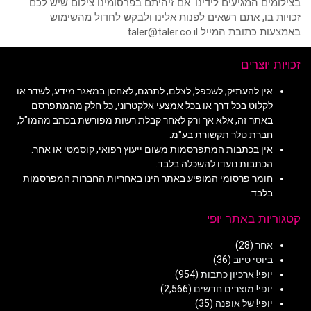
בצילומים המגיעים לידינו. אם זיהיתם בפרסומינו צילום שיש לכם
זכויות בו, אתם רשאים לפנות אלינו ולבקש לחדול מהשימוש
באמצעות כתובת המייל taler@taler.co.il
זכויות יוצרים
אין להעתיק, לשכפל, לצלם, לתרגם, לאחסן במאגר מידע, לשדר או
לקלוט בכל דרך או בכל אמצעי אלקטרוני, כל חלק מהמתפרסם
באתר זה, אלא אך ורק לאחר קבלת רשות מפורשת בכתב מהמו"ל,
חברת טלר תקשורת בע"מ.
אין בכתבות המתפרסמות משום ייעוץ רפואי, קוסמטי או אחר.
הכתבות נועדו להשכלה בלבד.
חומר פרסומי המופיע באתר הינו באחריות החברות המפרסמות
בלבד.
קטגוריות באתר יופי
אחר
(28)
ביוטי טיוב
(36)
יופי! ארכיון כתבות
(954)
יופי! מוצרים חדשים
(2,566)
יופי! של אופנה
(35)