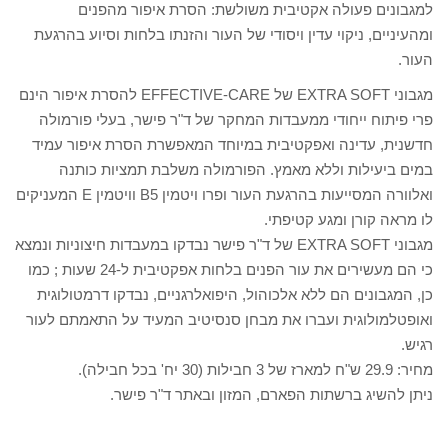
למגבונים פעולה אקטיבית משולשת: הסרת איפור מהפנים
ומהעיניים, ניקוי עדין ויסודי של העור והזנתו בלחות וסיוע בהרגעת
העור.
מגבוני EXTRA SOFT של EFFECTIVE-CARE להסרת איפור הינם
פרי פיתוח ייחודי ממעבדות המחקר של ד"ר פישר, בעלי פורמולה
חדשנית, עדינה ואפקטיבית במיוחד המאפשרת הסרת איפור עמיד
במים ביעילות וללא מאמץ. הפורמולה משלבת תמציות כותנה
ואלוורה המסייעות בהרגעת העור ופרו ויטמין B5 וויטמין E המעניקים
לו מראה קורן ומגע קטיפתי.
מגבוני EXTRA SOFT של ד"ר פישר נבדקו במעבדות חיצוניות ונמצא
כי הם מעשירים את עור הפנים בלחות אפקטיבית ל-24 שעות ; כמו
כן, המגבונים הם ללא אלכוהול, היפואלרגניים, נבדקו דרמטולוגית
ואופטלמולוגית ועברו את מבחן סנסיטיב המעיד על התאמתם לעור
רגיש.
מחיר: 29.9 ש"ח למארז של 3 חבילות (30 יח' בכל חבילה).
ניתן להשיג ברשתות הפארם, המזון ובאתר ד"ר פישר.