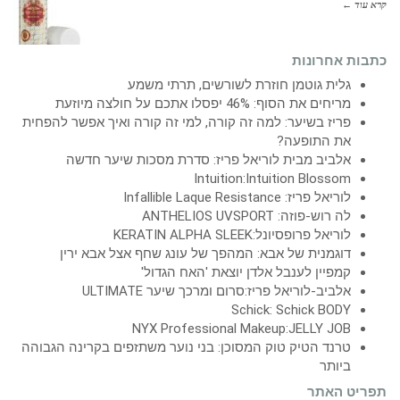
קרא עוד ←
כתבות אחרונות
גלית גוטמן חוזרת לשורשים, תרתי משמע
מריחים את הסוף: 46% יפסלו אתכם על חולצה מיוזעת
פריז בשיער: למה זה קורה, למי זה קורה ואיך אפשר להפחית
את התופעה?
אלביב מבית לוריאל פריז: סדרת מסכות שיער חדשה
Intuition:Intuition Blossom
לוריאל פריז: Infallible Laque Resistance
לה רוש-פוזה: ANTHELIOS UVSPORT
לוריאל פרופסיונל:KERATIN ALPHA SLEEK
דוגמנית של אבא: המהפך של עונג שחף אצל אבא ירין
קמפיין לענבל אלדן יוצאת 'האח הגדול'
אלביב-לוריאל פריז:סרום ומרכך שיער ULTIMATE
Schick: Schick BODY
NYX Professional Makeup:JELLY JOB
טרנד הטיק טוק המסוכן: בני נוער משתזפים בקרינה הגבוהה
ביותר
תפריט האתר