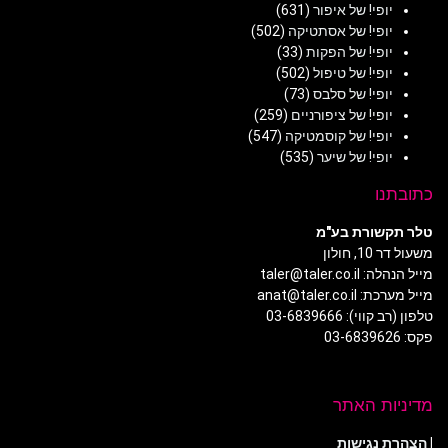
יופי! של איפור
(631)
יופי! של אסתטיקה
(502)
יופי! של הפקות
(33)
יופי! של טיפול
(502)
יופי! של סלבס
(73)
יופי! של ציפורניים
(259)
יופי! של קוסמטיקה
(547)
יופי! של שיער
(535)
כתובתנו
טלר תקשורת בע"מ
משעול דר 10, חולון
מייל הנהלה: taler@taler.co.il
מייל מערכת: anat@taler.co.il
טלפון (רב קווי): 03-6839666
פקס: 03-6839626
מדיניות האתר
|
הצהרת נגישות