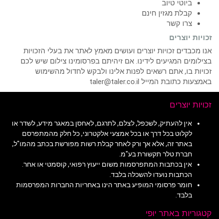
ביוטי טיוב
קבלת מגזין חינם
צרו קשר
זכויות יוצרים
אנו מכבדים זכויות יוצרים ועושים מאמץ לאתר את בעלי הזכויות
בצילומים המגיעים לידינו. אם זיהיתם בפרסומינו צילום שיש לכם
זכויות בו, אתם רשאים לפנות אלינו ולבקש לחדול מהשימוש
באמצעות כתובת המייל taler@taler.co.il
זכויות יוצרים
אין להעתיק, לשכפל, לצלם, לתרגם, לאחסן במאגר מידע, לשדר או
לקלוט בכל דרך או בכל אמצעי אלקטרוני, כל חלק מהמתפרסם
באתר זה, אלא אך ורק לאחר קבלת רשות מפורשת בכתב מהמו"ל,
חברת טלר תקשורת בע"מ.
אין בכתבות המתפרסמות משום ייעוץ רפואי, קוסמטי או אחר.
הכתבות נועדו להשכלה בלבד.
חומר פרסומי המופיע באתר הינו באחריות החברות המפרסמות
בלבד.
קטגוריות באתר יופי