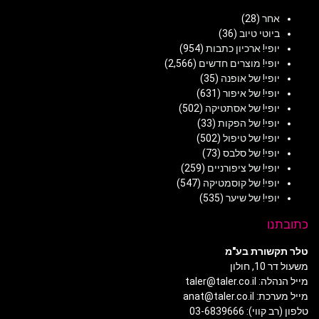
אחר
(28)
ביוטי טיוב
(36)
יופי! ארכיון כתבות
(954)
יופי! מוצרים חדשים
(2,566)
יופי! של אופנה
(35)
יופי! של איפור
(631)
יופי! של אסתטיקה
(502)
יופי! של הפקות
(33)
יופי! של טיפול
(502)
יופי! של סלבס
(73)
יופי! של ציפורניים
(259)
יופי! של קוסמטיקה
(547)
יופי! של שיער
(535)
כתובתנו
טלר תקשורת בע"מ
משעול דר 10, חולון
מייל הנהלה: taler@taler.co.il
מייל מערכת: anat@taler.co.il
טלפון (רב קווי): 03-6839666