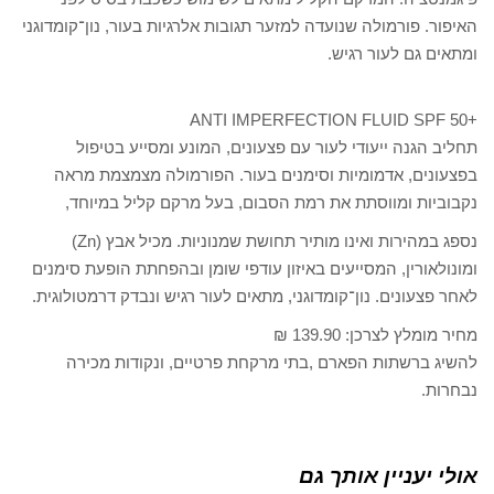
האיפור. פורמולה שנועדה למזער תגובות אלרגיות בעור, נון־קומדוגני
ומתאים גם לעור רגיש.
+ANTI IMPERFECTION FLUID SPF 50
תחליב הגנה ייעודי לעור עם פצעונים, המונע ומסייע בטיפול
בפצעונים, אדמומיות וסימנים בעור. הפורמולה מצמצמת מראה
נקבוביות ומווסתת את רמת הסבום, בעל מרקם קליל במיוחד,
נספג במהירות ואינו מותיר תחושת שמנוניות. מכיל אבץ (Zn)
ומונולאורין, המסייעים באיזון עודפי שומן ובהפחתת הופעת סימנים
לאחר פצעונים. נון־קומדוגני, מתאים לעור רגיש ונבדק דרמטולוגית.
מחיר מומלץ לצרכן: 139.90 ₪
להשיג ברשתות הפארם ,בתי מרקחת פרטיים, ונקודות מכירה
נבחרות.
אולי יעניין אותך גם