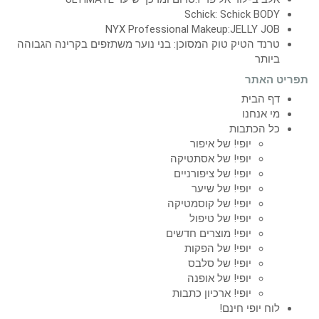
Schick: Schick BODY
NYX Professional Makeup:JELLY JOB
טרנד הטיק טוק המסוכן: בני נוער משתזפים בקרינה הגבוהה
ביותר
תפריט האתר
דף הבית
מי אנחנו
כל הכתבות
יופי! של איפור
יופי! של אסתטיקה
יופי! של ציפורניים
יופי! של שיער
יופי! של קוסמטיקה
יופי! של טיפול
יופי! מוצרים חדשים
יופי! של הפקות
יופי! של סלבס
יופי! של אופנה
יופי! ארכיון כתבות
לוח יופי חינם!