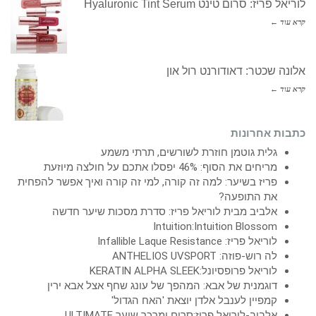
לוריאל פריז: סרום טינט Hyaluronic Tint Serum
קרא עוד ←
אלונה שכטר: דאודורנט רול און
קרא עוד ←
כתבות אחרונות
גלית גוטמן חוזרת לשורשים, תרתי משמע
מריחים את הסוף: 46% יפסלו אתכם על חולצה מיוזעת
פריז בשיער: למה זה קורה, למי זה קורה ואיך אפשר להפחית
את התופעה?
אלביב מבית לוריאל פריז: סדרת מסכות שיער חדשה
Intuition:Intuition Blossom
לוריאל פריז: Infallible Laque Resistance
לה רוש-פוזה: ANTHELIOS UVSPORT
לוריאל פרופסיונל:KERATIN ALPHA SLEEK
דוגמנית של אבא: המהפך של עונג שחף אצל אבא ירין
קמפיין לענבל אלדן יוצאת 'האח הגדול'
אלביב-לוריאל פריז:סרום ומרכך שיער ULTIMATE