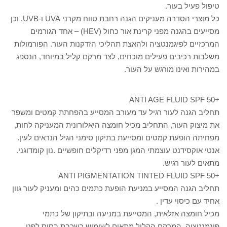
טיפול פעיל בעור.
כל מוצרי הסדרה מעניקים הגנה רחבת טווח מקרני UVA ו‑UVB, וכן
מסייעים בהגנה מפני קרינת אור כחול (HEV) – אחד הגורמים
המרכזיים לפיגמנטציה ולהאצת תהליכי הזדקנות העור. הפורמולות
משלבות רכיבים פעילים מוכחים, לצד מרקם קליל במיוחד, הנספג
במהירות ואינו מורגש על העור.
+ANTI AGE FLUID SPF 50
תחליב הגנה לעור רגיל עד מעורב המסייע בהפחתת קמטים ומשפר
את מיצוק העור, התחליב מכיל חומצה היאלורונית המעניקה לחות,
מפחיתה הופעת קמטים ומסייעת בתיקון סימני הגיל הנראים לעין.
אנטי אוקסידנט עוצמתי המגן מפני רדיקלים חופשיים .נון קומדוגני.
מתאים לעור רגיש.
+ANTI PIGMENTATION TINTED FLUID SPF 50
תחליב הגנה המסייע במניעת הופעת כתמים כהים ומעניק לעור גוון
אחיד עם כיסוי עדין .
מכיל חומצה אזלאית, המסייעת במניעה ובתיקון של כתמי
פיגמנטציה. המרקם הקליל מתאים לשימוש כשכבת בסיס לפני