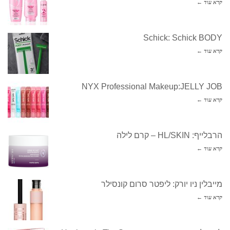
קרא עוד ←
Schick: Schick BODY
קרא עוד ←
NYX Professional Makeup:JELLY JOB
קרא עוד ←
הרבלייף: HL/SKIN – קרם לילה
קרא עוד ←
מייבלין ניו יורק: ליפטר סרום קונסילר
קרא עוד ←